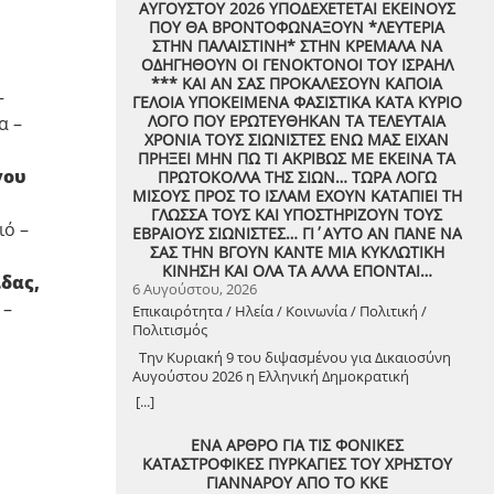
ΑΥΓΟΥΣΤΟΥ 2026 ΥΠΟΔΕΧΕΤΕΤΑΙ ΕΚΕΙΝΟΥΣ
ΠΟΥ ΘΑ ΒΡΟΝΤΟΦΩΝΑΞΟΥΝ *ΛΕΥΤΕΡΙΑ
ΣΤΗΝ ΠΑΛΑΙΣΤΙΝΗ* ΣΤΗΝ ΚΡΕΜΑΛΑ ΝΑ
ΟΔΗΓΗΘΟΥΝ ΟΙ ΓΕΝΟΚΤΟΝΟΙ ΤΟΥ ΙΣΡΑΗΛ
*** ΚΑΙ ΑΝ ΣΑΣ ΠΡΟΚΑΛΕΣΟΥΝ ΚΑΠΟΙΑ
–
ΓΕΛΟΙΑ ΥΠΟΚΕΙΜΕΝΑ ΦΑΣΙΣΤΙΚΑ ΚΑΤΑ ΚΥΡΙΟ
ΛΟΓΟ ΠΟΥ ΕΡΩΤΕΥΘΗΚΑΝ ΤΑ ΤΕΛΕΥΤΑΙΑ
α –
ΧΡΟΝΙΑ ΤΟΥΣ ΣΙΩΝΙΣΤΕΣ ΕΝΩ ΜΑΣ ΕΙΧΑΝ
ΠΡΗΞΕΙ ΜΗΝ ΠΩ ΤΙ ΑΚΡΙΒΩΣ ΜΕ ΕΚΕΙΝΑ ΤΑ
γου
ΠΡΩΤΟΚΟΛΛΑ ΤΗΣ ΣΙΩΝ… ΤΩΡΑ ΛΟΓΩ
ΜΙΣΟΥΣ ΠΡΟΣ ΤΟ ΙΣΛΑΜ ΕΧΟΥΝ ΚΑΤΑΠΙΕΙ ΤΗ
ΓΛΩΣΣΑ ΤΟΥΣ ΚΑΙ ΥΠΟΣΤΗΡΙΖΟΥΝ ΤΟΥΣ
ιό –
ΕΒΡΑΙΟΥΣ ΣΙΩΝΙΣΤΕΣ… ΓΙ΄ΑΥΤΟ ΑΝ ΠΑΝΕ ΝΑ
ΣΑΣ ΤΗΝ ΒΓΟΥΝ ΚΑΝΤΕ ΜΙΑ ΚΥΚΛΩΤΙΚΗ
ΚΙΝΗΣΗ ΚΑΙ ΟΛΑ ΤΑ ΑΛΛΑ ΕΠΟΝΤΑΙ…
δας,
6 Αυγούστου, 2026
 –
Επικαιρότητα / Ηλεία / Κοινωνία / Πολιτική /
Πολιτισμός
Την Κυριακή 9 του διψασμένου για Δικαιοσύνη
Αυγούστου 2026 η Ελληνική Δημοκρατική
Αντιεξουσιαστική Καρδιά χτυπά μαζί με ΟΛΟΥΣ
[...]
τους Συναγωνιστές για την Παλαιστίνη μέρα
Μνήμης και Αγώνα!
ΕΝΑ ΑΡΘΡΟ ΓΙΑ ΤΙΣ ΦΟΝΙΚΕΣ
ΚΑΤΑΣΤΡΟΦΙΚΕΣ ΠΥΡΚΑΓΙΕΣ ΤΟΥ ΧΡΗΣΤΟΥ
ΓΙΑΝΝΑΡΟΥ ΑΠΟ ΤΟ ΚΚΕ