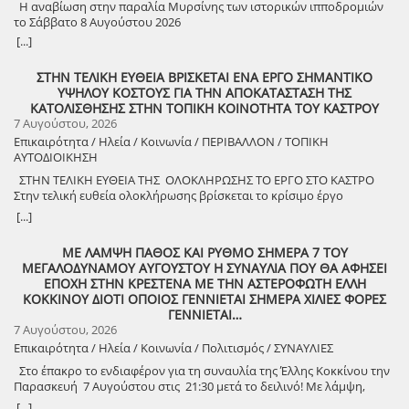
Η αναβίωση στην παραλία Μυρσίνης των ιστορικών ιπποδρομιών
το Σάββατο 8 Αυγούστου 2026
[...]
ΣΤΗΝ ΤΕΛΙΚΗ ΕΥΘΕΙΑ ΒΡΙΣΚΕΤΑΙ ΕΝΑ ΕΡΓΟ ΣΗΜΑΝΤΙΚΟ
ΥΨΗΛΟΥ ΚΟΣΤΟΥΣ ΓΙΑ ΤΗΝ ΑΠΟΚΑΤΑΣΤΑΣΗ ΤΗΣ
ΚΑΤΟΛΙΣΘΗΣΗΣ ΣΤΗΝ ΤΟΠΙΚΗ ΚΟΙΝΟΤΗΤΑ ΤΟΥ ΚΑΣΤΡΟΥ
7 Αυγούστου, 2026
Επικαιρότητα / Ηλεία / Κοινωνία / ΠΕΡΙΒΑΛΛΟΝ / ΤΟΠΙΚΗ
ΑΥΤΟΔΙΟΙΚΗΣΗ
ΣΤΗΝ ΤΕΛΙΚΗ ΕΥΘΕΙΑ ΤΗΣ ΟΛΟΚΛΗΡΩΣΗΣ ΤΟ ΕΡΓΟ ΣΤΟ ΚΑΣΤΡΟ
Στην τελική ευθεία ολοκλήρωσης βρίσκεται το κρίσιμο έργο
αποκατάστασης της κατολίσθησης στην Τ.Κ. Κάστρου,
[...]
προϋπολογισμού 1,25 εκατομμυρίων ευρώ. Έπειτα από αυτοψία που
πραγματοποίησε ο Δήμαρχος Ανδραβίδας-Κυλλήνης, Γιάννης
ΜΕ ΛΑΜΨΗ ΠΑΘΟΣ ΚΑΙ ΡΥΘΜΟ ΣΗΜΕΡΑ 7 ΤΟΥ
Λέντζας, μαζί με κλιμάκιο της Τεχνικής Υπηρεσίας και εκπροσώπους
ΜΕΓΑΛΟΔΥΝΑΜΟΥ ΑΥΓΟΥΣΤΟΥ Η ΣΥΝΑΥΛΙΑ ΠΟΥ ΘΑ ΑΦΗΣΕΙ
της δημοτικής αρχής, διαπιστώθηκε πως οι παρεμβάσεις προχωρούν
ΕΠΟΧΗ ΣΤΗΝ ΚΡΕΣΤΕΝΑ ΜΕ ΤΗΝ ΑΣΤΕΡΟΦΩΤΗ ΕΛΛΗ
άμεσα και αυστηρά εντός των χρονοδιαγραμμάτων. ​Το έργο
ΚΟΚΚΙΝΟΥ ΔΙΟΤΙ ΟΠΟΙΟΣ ΓΕΝΝΙΕΤΑΙ ΣΗΜΕΡΑ ΧΙΛΙΕΣ ΦΟΡΕΣ
χρηματοδοτείται από το Εθνικό Πρόγραμμα Ανάπτυξης και στο
ΓΕΝΝΙΕΤΑΙ…
πλαίσιο των εξειδικευμένων εργασιών πραγματοποιήθηκαν
7 Αυγούστου, 2026
εκσκαφές για την απομάκρυνση των χαλαρών εδαφών,
Επικαιρότητα / Ηλεία / Κοινωνία / Πολιτισμός / ΣΥΝΑΥΛΙΕΣ
κατασκευάστηκε ισχυρός τοίχος αντιστήριξης και τοποθετήθηκε
γεωύφασμα οπλισμένης γης, και συρματοκιβώτια καθώς και
Στο έπακρο το ενδιαφέρον για τη συναυλία της Έλλης Κοκκίνου την
οπλισμένο επίχωμα με ειδικό κοκκώδες υλικό. ​Ο Δήμαρχος Γιάννης
Παρασκευή 7 Αυγούστου στις 21:30 μετά το δειλινό! Με λάμψη,
Λέντζας δήλωσε ικανοποιημένος από την εξέλιξη των εργασιών,
πάθος και ρυθμό! Στο χώρο Γιορτής Σταφίδας Κρεστένων με
[...]