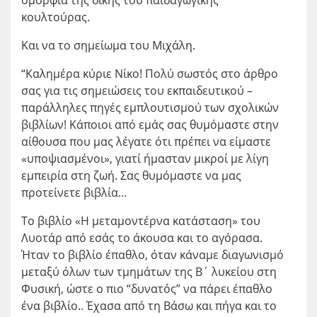
ομορφιά της δικής του παιδαγωγικής
κουλτούρας.
Και να το σημείωμα του Μιχάλη.
“Καλημέρα κύριε Νίκο! Πολύ σωστός στο άρθρο
σας για τις σημειώσεις του εκπαιδευτικού –
παράλληλες πηγές εμπλουτισμού των σχολικών
βιβλίων! Κάποιοι από εμάς σας θυμόμαστε στην
αίθουσα που μας λέγατε ότι πρέπει να είμαστε
«υποψιασμένοι», γιατί ήμασταν μικροί με λίγη
εμπειρία στη ζωή. Σας θυμόμαστε να μας
προτείνετε βιβλία…
Το βιβλίο «Η μεταμοντέρνα κατάσταση» του
Λυοτάρ από εσάς το άκουσα και το αγόρασα.
Ήταν το βιβλίο έπαθλο, όταν κάναμε διαγωνισμό
μεταξύ όλων των τμημάτων της Β΄ λυκείου στη
Φυσική, ώστε ο πιο “δυνατός” να πάρει έπαθλο
ένα βιβλίο.. Έχασα από τη Βάσω και πήγα και το