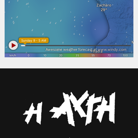
εξωστρέφεια της Ηλείας και τη δημιουργία νέων ευκαιριών για την
τοπική οικονομία. Η συγκλονιστική ανταπόκριση του κόσμου
απέδειξε ότι ο Επικούριος Απόλλωνας εξακολουθεί να συγκινεί και να
εμπνέει. Γι’ αυτό η ολοκλήρωση των εργασιών αποκατάστασης και η
απομάκρυνση του στεγάστρου δεν αποτελούν απλώς μια τεχνική
παρέμβαση, αλλά μια εθνική προτεραιότητα. Η Πολιτεία οφείλει να
επιταχύνει τις απαραίτητες διαδικασίες, ώστε η μοναδική
αρχιτεκτονική του Ναού να αναδειχθεί ξανά στο φυσικό της
περιβάλλον και να αποκτήσει τη θέση που πραγματικά της αξίζει
στον διεθνή πολιτιστικό χάρτη. Το Επιμελητήριο Ηλείας θα συνεχίσει
να στηρίζει κάθε πρωτοβουλία που συνδέει τον πολιτισμό με τη
βιώσιμη ανάπτυξη, την επιχειρηματικότητα και την εξωστρέφεια του
τόπου μας. Η προστασία και η ανάδειξη της πολιτιστικής μας
κληρονομιάς αποτελεί επένδυση στο μέλλον της Ηλείας και στις
επόμενες γενιές.».