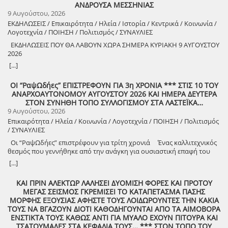
ΑΝΔΡΟΥΣΑ ΜΕΣΣΗΝΙΑΣ
9 Αυγούστου, 2026
ΕΚΔΗΛΩΣΕΙΣ / Επικαιρότητα / Ηλεία / Ιστορία / Κεντρικά / Κοινωνία /
Λογοτεχνία / ΠΟΙΗΣΗ / Πολιτισμός / ΣΥΝΑΥΛΙΕΣ
ΕΚΔΗΛΩΣΕΙΣ ΠΟΥ ΘΑ ΛΑΒΟΥΝ ΧΩΡΑ ΣΗΜΕΡΑ ΚΥΡΙΑΚΗ 9 ΑΥΓΟΥΣΤΟΥ
2026
8888888888888888888888888888888888888888888888888888888888888
[...]
8888888888888888888888888888888888888888888888888888888888888
ΟΙ “ΡαψΩδήες” ΕΠΙΣΤΡΕΦΟΥΝ ΓΙΑ 3η ΧΡΟΝΙΑ *** ΣΤΙΣ 10 ΤΟΥ
ΑΝΑΡΧΟΑΥΤΟΝΟΜΟΥ ΑΥΓΟΥΣΤΟΥ 2026 ΚΑΙ ΗΜΕΡΑ ΔΕΥΤΕΡΑ
8888888888888888888888888888888888888888888888888888888888888
ΣΤΟΝ ΣΥΝΗΘΗ ΤΟΠΟ ΣΥΛΛΟΓΙΣΜΟΥ ΣΤΑ ΛΑΣΤΕΪΚΑ…
9 Αυγούστου, 2026
Επικαιρότητα / Ηλεία / Κοινωνία / Λογοτεχνία / ΠΟΙΗΣΗ / Πολιτισμός
/ ΣΥΝΑΥΛΙΕΣ
Οι “ΡαψΩδήες” επιστρέφουν για τρίτη χρονιά Ένας καλλιτεχνικός
θεσμός που γεννήθηκε από την ανάγκη για ουσιαστική επαφή του
ανθρώπου, με τον λόγο και την μουσική. Πιστοί στο όραμά μας για
[...]
συμμετοχική καλλιτεχνική έκφραση, συνεχίζουμε να βλέπουμε τον
θεατή όχι ως παθητικό δέκτη, αλλά ως συνοδοιπόρο. Οι “ΡαψΩδήες”
ΚΑΙ ΠΡΙΝ ΑΛΕΚΤΩΡ ΛΑΛΗΣΕΙ ΔΥΟΜΙΣΗ ΦΟΡΕΣ ΚΑΙ ΠΡΟΤΟΥ
ευελπιστούμε να είναι μια συνάντηση ανθρώπων, μια κοινή ανάσα,
ΜΕΓΑΣ ΣΕΙΣΜΟΣ ΓΚΡΕΜΙΣΕΙ ΤΟ ΚΑΤΑΠΕΤΑΣΜΑ ΠΑΣΗΣ
μια υπενθύμιση ότι ο πολιτισμός γεννιέται εκεί όπου μοιραζόμαστε,
ΜΟΡΦΗΣ ΕΞΟΥΣΙΑΣ ΑΦΗΣΤΕ ΤΟΥΣ ΛΟΙΔΩΡΟΥΝΤΕΣ ΤΗΝ ΚΑΚΙΑ
ακούμε και δημιουργούμε μαζί. Την Δευτέρα 10 Αυγούστου, στις
ΤΟΥΣ ΝΑ ΒΓΑΖΟΥΝ ΔΙΟΤΙ ΚΑΘΟΔΗΓΟΥΝΤΑΙ ΑΠΟ ΤΑ ΑΙΜΟΒΟΡΑ
21:00 , στήνουμε ξανά ένα Συμπόσιον Τέχνης, με «Ιστορίες και
ΕΝΣΤΙΚΤΑ ΤΟΥΣ ΚΑΘΩΣ ΑΝΤΙ ΓΙΑ ΜΥΑΛΟ ΕΧΟΥΝ ΠΙΤΟΥΡΑ ΚΑΙ
Τραγούδια» , στον ξεχωριστό χώρο της πέτρινης εκκλησίας στα
ΤΣΑΤΟΥΜΑΔΕΣ ΣΤΑ ΚΕΦΑΛΙΑ ΤΟΥΣ… *** ΣΤΟΝ ΤΟΠΟ ΤΟΥ