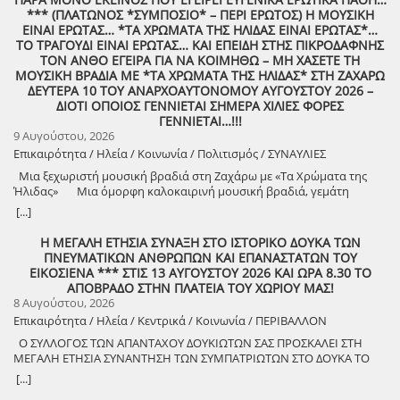
*** (ΠΛΑΤΩΝΟΣ *ΣΥΜΠΟΣΙΟ* – ΠΕΡΙ ΕΡΩΤΟΣ) Η ΜΟΥΣΙΚΗ
ΕΙΝΑΙ ΕΡΩΤΑΣ… *ΤΑ ΧΡΩΜΑΤΑ ΤΗΣ ΗΛΙΔΑΣ ΕΙΝΑΙ ΕΡΩΤΑΣ*…
ΤΟ ΤΡΑΓΟΥΔΙ ΕΙΝΑΙ ΕΡΩΤΑΣ… ΚΑΙ ΕΠΕΙΔΗ ΣΤΗΣ ΠΙΚΡΟΔΑΦΝΗΣ
ΤΟΝ ΑΝΘΟ ΕΓΕΙΡΑ ΓΙΑ ΝΑ ΚΟΙΜΗΘΩ – ΜΗ ΧΑΣΕΤΕ ΤΗ
ΜΟΥΣΙΚΗ ΒΡΑΔΙΑ ΜΕ *ΤΑ ΧΡΩΜΑΤΑ ΤΗΣ ΗΛΙΔΑΣ* ΣΤΗ ΖΑΧΑΡΩ
ΔΕΥΤΕΡΑ 10 ΤΟΥ ΑΝΑΡΧΟΑΥΤΟΝΟΜΟΥ ΑΥΓΟΥΣΤΟΥ 2026 –
ΔΙΟΤΙ ΟΠΟΙΟΣ ΓΕΝΝΙΕΤΑΙ ΣΗΜΕΡΑ ΧΙΛΙΕΣ ΦΟΡΕΣ
ΓΕΝΝΙΕΤΑΙ…!!!
9 Αυγούστου, 2026
Επικαιρότητα / Ηλεία / Κοινωνία / Πολιτισμός / ΣΥΝΑΥΛΙΕΣ
Μια ξεχωριστή μουσική βραδιά στη Ζαχάρω με «Τα Χρώματα της
Ήλιδας» Μια όμορφη καλοκαιρινή μουσική βραδιά, γεμάτη
μελωδίες, πολιτισμό και καλή διάθεση, διοργανώνει ο Δήμος
[...]
Ζαχάρως, στο πλαίσιο του Καλοκαιρινού Πολιτιστικού
Προγράμματος. Τη Δευτέρα 10 Αυγούστου, στις 21:30, το προαύλιο
Η ΜΕΓΑΛΗ ΕΤΗΣΙΑ ΣΥΝΑΞΗ ΣΤΟ ΙΣΤΟΡΙΚΟ ΔΟΥΚΑ ΤΩΝ
του Γυμνασίου Ζαχάρως θα γεμίσει μουσική, καθώς η Ορχήστρα «Τα
ΠΝΕΥΜΑΤΙΚΩΝ ΑΝΘΡΩΠΩΝ ΚΑΙ ΕΠΑΝΑΣΤΑΤΩΝ ΤΟΥ
Χρώματα της Ήλιδας» θα παρουσιάσει ένα ξεχωριστό μουσικό
ΕΙΚΟΣΙΕΝΑ *** ΣΤΙΣ 13 ΑΥΓΟΥΣΤΟΥ 2026 ΚΑΙ ΩΡΑ 8.30 ΤΟ
πρόγραμμα. Μια βραδιά που έρχεται να ενώσει ανθρώπους
ΑΠΟΒΡΑΔΟ ΣΤΗΝ ΠΛΑΤΕΙΑ ΤΟΥ ΧΩΡΙΟΥ ΜΑΣ!
διαφορετικών ηλικιών μέσα από τη δύναμη της μουσικής και να
8 Αυγούστου, 2026
προσφέρει σε κατοίκους και επισκέπτες μια όμορφη καλοκαιρινή
Επικαιρότητα / Ηλεία / Κεντρικά / Κοινωνία / ΠΕΡΙΒΑΛΛΟΝ
έξοδο. Ο Δήμος Ζαχάρως συνεχίζει να επενδύει στον πολιτισμό και να
Ο ΣΥΛΛΟΓΟΣ ΤΩΝ ΑΠΑΝΤΑΧΟΥ ΔΟΥΚΙΩΤΩΝ ΣΑΣ ΠΡΟΣΚΑΛΕΙ ΣΤΗ
δημιουργεί αφορμές για συνάντηση, ψυχαγωγία και συμμετοχή.
ΜΕΓΑΛΗ ΕΤΗΣΙΑ ΣΥΝΑΝΤΗΣΗ ΤΩΝ ΣΥΜΠΑΤΡΙΩΤΩΝ ΣΤΟ ΔΟΥΚΑ ΤΟ
Δευτέρα 10 Αυγούστου | 21:30 Προαύλιο Γυμνασίου Ζαχάρως
ΑΘΑΝΑΤΟ! Μεγάλη η χαρά η δική μας για το ριζιμιό μας και για
[...]
τον επαναστάτη πρόγονό μας που πολέμησε με το σπαθί στο χέρι