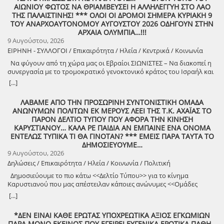
Λαστέικα. Σας περιμένουμε κοντά μας! Γιάννης Κορίζης – Δημήτρης
ΑΙΩΝΙΟΥ ΦΩΤΟΣ ΝΑ ΘΡΙΑΜΒΕΥΣΕΙ Η ΑΛΛΗΛΕΓΓΥΗ ΣΤΟ ΛΑΟ
Κορίζης Με την υποστήριξη του Δήμος Πύργου / Municipality Of
ΤΗΣ ΠΑΛΑΙΣΤΙΝΗΣ! *** ΟΛΟΙ ΟΙ ΔΡΟΜΟΙ ΣΗΜΕΡΑ ΚΥΡΙΑΚΗ 9
Pyrgos 2024 -2028
ΤΟΥ ΑΝΑΡΧΟΑΥΤΟΝΟΜΟΥ ΑΥΓΟΥΣΤΟΥ 2026 ΟΔΗΓΟΥΝ ΣΤΗΝ
ΑΡΧΑΙΑ ΟΛΥΜΠΙΑ…!!!
9 Αυγούστου, 2026
ΕΙΡΗΝΗ - ΣΥΛΛΟΓΟΙ / Επικαιρότητα / Ηλεία / Κεντρικά / Κοινωνία
Να φύγουν από τη χώρα μας οι Εβραίοι ΣΙΩΝΙΣΤΕΣ – Να διακοπεί η
συνεργασία με το τρομοκρατικό γενοκτονικό κράτος του Ισραήλ και
φέρτε πίσω στην Ελλάδα από τη Σαουδική Αραβία τους ελληνικούς
[...]
patriot!!
ΛΑΒΑΜΕ ΑΠΟ ΤΗΝ ΠΡΟΣΩΡΙΝΗ ΣΥΝΤΟΝΙΣΤΙΚΗ ΟΜΑΔΑ
ΑΝΩΝΥΜΩΝ ΠΟΛΙΤΩΝ ΕΚ ΜΕΡΟΥΣ ΛΕΕΙ ΤΗΣ Τ.Κ. ΑΧΑΪΑΣ ΤΟ
ΠΑΡΟΝ ΔΕΛΤΙΟ ΤΥΠΟΥ ΠΟΥ ΑΦΟΡΑ ΤΗΝ ΚΙΝΗΣΗ
ΚΑΡΥΣΤΙΑΝΟΥ… ΚΑΛΑ ΡΕ ΠΑΙΔΙΑ ΑΝ ΕΜΠΑΙΝΕ ΕΝΑ ΟΝΟΜΑ
ΕΝΤΕΛΩΣ ΤΥΠΙΚΑ ΤΙ ΘΑ ΓΙΝΟΤΑΝ? *** ΕΜΕΙΣ ΠΑΡΑ ΤΑΥΤΑ ΤΟ
ΔΗΜΟΣΙΕΥΟΥΜΕ…
9 Αυγούστου, 2026
Δηλώσεις / Επικαιρότητα / Ηλεία / Κοινωνία / Πολιτική
Δημοσιεύουμε το πιο κάτω <<Δελτίο Τύπου>> για το κίνημα
Καρυστιανού που μας απέστειλαν κάποιες ανώνυμες <<Ομάδες
Πολιτών>>!
[...]
*ΔΕΝ ΕΙΝΑΙ ΚΑΘΕ ΕΡΩΤΑΣ ΥΠΟΧΡΕΩΤΙΚΑ ΑΞΙΟΣ ΕΓΚΩΜΙΩΝ
ΠΑΡΑ ΜΟΝΟ ΕΚΕΙΝΟΣ ΠΟΥ ΕΓΕΙΡΕΙ ΕΥΓΕΝΙΚΑ ΕΡΩΤΙΚΑ ΠΑΘΗ…