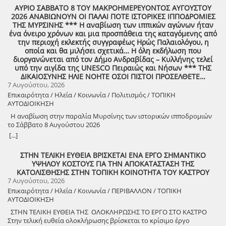
στο Πούσι τους Τουρκαλβανούς και είχε και μπαρουτόμυλο για τα
ΑΥΡΙΟ ΣΑΒΒΑΤΟ 8 ΤΟΥ ΜΑΚΡΟΗΜΕΡΕΥΟΝΤΟΣ ΑΥΓΟΥΣΤΟΥ
κανόνια του αγώνα! ΦΩΤΟΓΡΑΦΙΕΣ ΚΑΙ ΠΡΟΣΚΛΗΣΗ ΓΙΑ ΤΟ
2026 ΑΝΑΒΙΩΝΟΥΝ ΟΙ ΠΑΛΑΙ ΠΟΤΕ ΙΣΤΟΡΙΚΕΣ ΙΠΠΟΔΡΟΜΙΕΣ
ΣΥΝΑΠΑΝΤΗΜΑ (Πατήστε πάνω στο σύνδεσμο για να ανοίξει το
ΤΗΣ ΜΥΡΣΙΝΗΣ *** Η αναβίωση των ιππικών αγώνων ήταν
αρχείο) Ο Σύλλογος των απανταχού Δουκιωτών σάς προσκαλεί στην
ένα όνειρο χρόνων και μια προσπάθεια της καταγόμενης από
εκδήλωση που θα πραγματοποιηθεί στο χωριό μας, το ΔΟΥΚΑ, σε
την περιοχή εκλεκτής συγγραφέως Ηρώς Παλαιολόγου, η
συνδιοργάνωση με τον Δήμο Αρχαίας Ολυμπίας, στις 13 Αυγούστου,
οποία και θα μιλήσει σχετικά… Η όλη εκδήλωση που
ημέρα Πέμπτη και ώρα 8:30 μ.μ., στην πλατεία του χωριού με θέμα:
διοργανώνεται από τον Δήμο Ανδραβίδας – Κυλλήνης τελεί
«Άυλη πολιτιστική κληρονομιά: Eκφράσεις, Δράσεις Διαφύλαξης και
υπό την αιγίδα της UNESCO Πειραιώς και Νήσων *** ΤΗΣ
Προοπτικές στην Ηλεία» Oμιλητές: – Διομήδης Τόλιος, Διεύθυνση
ΔΙΚΑΙΟΣΥΝΗΣ ΗΛΙΕ ΝΟΗΤΕ ΟΣΟΙ ΠΙΣΤΟΙ ΠΡΟΣΕΛΘΕΤΕ…
Νεότερης Πολιτιστικής Κληρονομιάς ΥΠΠΟ-Σύλλογος Διβριωτών
7 Αυγούστου, 2026
Αθήνας – Γωγώ Κανελλοπούλου, εκπαιδευτικός – Νίκος
Επικαιρότητα / Ηλεία / Κοινωνία / Πολιτισμός / ΤΟΠΙΚΗ
Σιάκκουλης, Πρόεδρος eco action Νεμούτας Θα ακολουθήσoυν
ΑΥΤΟΔΙΟΙΚΗΣΗ
χοροί της Ηλείας από το Λύκειο Ελληνίδων Πύργου Η είσοδος για
την πολιτιστική εκδήλωση είναι ελεύθερη. Μετά το πέρας της
Η αναβίωση στην παραλία Μυρσίνης των ιστορικών ιπποδρομιών
εκδήλωσης, σας προσκαλούμε να διασκεδάσουμε όλοι μαζί με
το Σάββατο 8 Αυγούστου 2026
ζωντανή παραδοσιακή μουσική από τη μουσική ομάδα του
[...]
Λύσανδρου Παναγόπουλου, σε μια βραδιά γεμάτη κέφι, χορό και
γεύσεις. Θα προσφερθούν παραδοσιακά εδέσματα. Πρόσκληση
ΣΤΗΝ ΤΕΛΙΚΗ ΕΥΘΕΙΑ ΒΡΙΣΚΕΤΑΙ ΕΝΑ ΕΡΓΟ ΣΗΜΑΝΤΙΚΟ
συμμετοχής στο γλέντι: 10 ευρώ ανά άτομο.
ΥΨΗΛΟΥ ΚΟΣΤΟΥΣ ΓΙΑ ΤΗΝ ΑΠΟΚΑΤΑΣΤΑΣΗ ΤΗΣ
ΚΑΤΟΛΙΣΘΗΣΗΣ ΣΤΗΝ ΤΟΠΙΚΗ ΚΟΙΝΟΤΗΤΑ ΤΟΥ ΚΑΣΤΡΟΥ
7 Αυγούστου, 2026
Επικαιρότητα / Ηλεία / Κοινωνία / ΠΕΡΙΒΑΛΛΟΝ / ΤΟΠΙΚΗ
ΑΥΤΟΔΙΟΙΚΗΣΗ
ΣΤΗΝ ΤΕΛΙΚΗ ΕΥΘΕΙΑ ΤΗΣ ΟΛΟΚΛΗΡΩΣΗΣ ΤΟ ΕΡΓΟ ΣΤΟ ΚΑΣΤΡΟ
Στην τελική ευθεία ολοκλήρωσης βρίσκεται το κρίσιμο έργο