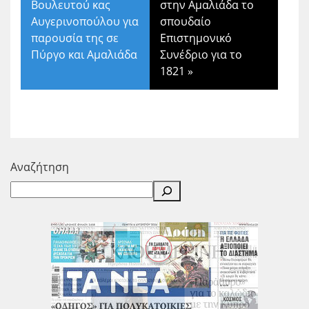
Βουλευτού κας
στην Αμαλιάδα το
Αυγερινοπούλου για
σπουδαίο
παρουσία της σε
Επιστημονικό
Πύργο και Αμαλιάδα
Συνέδριο για το
1821
»
Αναζήτηση