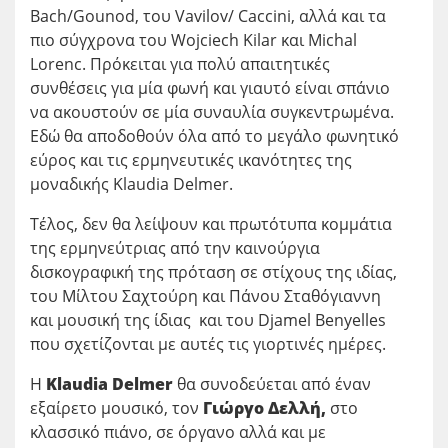
Bach/Gounod, του Vavilov/ Caccini, αλλά και τα
πιο σύγχρονα του Wojciech Kilar και Michal
Lorenc. Πρόκειται για πολύ απαιτητικές
συνθέσεις για μία φωνή και γιαυτό είναι σπάνιο
να ακουστούν σε μία συναυλία συγκεντρωμένα.
Εδώ θα αποδοθούν όλα από το μεγάλο φωνητικό
εύρος και τις ερμηνευτικές ικανότητες της
μοναδικής Klaudia Delmer.
Τέλος, δεν θα λείψουν και πρωτότυπα κομμάτια
της ερμηνεύτριας από την καινούργια
δισκογραφική της πρόταση σε στίχους της ιδίας,
του Μίλτου Σαχτούρη και Πάνου Σταθόγιαννη
και μουσική της ίδιας και του Djamel Benyelles
που σχετίζονται με αυτές τις γιορτινές ημέρες.
Η
Klaudia Delmer
θα συνοδεύεται από έναν
εξαίρετο μουσικό, τον
Γιώργο Δελλή,
στο
κλασσικό πιάνο, σε όργανο αλλά και με