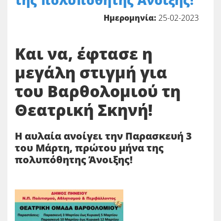
της πολυπόθητης Άνοιξης!
Ημερομηνία:
25-02-2023
Και να, έφτασε η
μεγάλη στιγμή για
του Βαρθολομιού τη
Θεατρική Σκηνή!
Η αυλαία ανοίγει την Παρασκευή 3
του Μάρτη, πρώτου μήνα της
πολυπόθητης Άνοιξης!