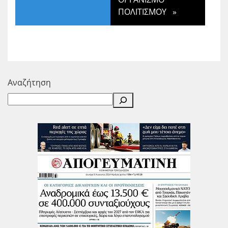
ΠΟΛΙΤΙΣΜΟΥ
»
Αναζήτηση