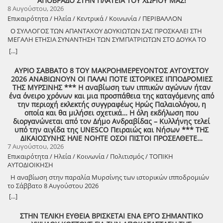
ΑΠΟΒΡΑΔΟ ΣΤΗΝ ΠΛΑΤΕΙΑ ΤΟΥ ΧΩΡΙΟΥ ΜΑΣ!
8 Αυγούστου, 2026
Επικαιρότητα / Ηλεία / Κεντρικά / Κοινωνία / ΠΕΡΙΒΑΛΛΟΝ
Ο ΣΥΛΛΟΓΟΣ ΤΩΝ ΑΠΑΝΤΑΧΟΥ ΔΟΥΚΙΩΤΩΝ ΣΑΣ ΠΡΟΣΚΑΛΕΙ ΣΤΗ
ΜΕΓΑΛΗ ΕΤΗΣΙΑ ΣΥΝΑΝΤΗΣΗ ΤΩΝ ΣΥΜΠΑΤΡΙΩΤΩΝ ΣΤΟ ΔΟΥΚΑ ΤΟ
ΑΘΑΝΑΤΟ! Μεγάλη η χαρά η δική μας για το ριζιμιό μας και για
[...]
τον επαναστάτη πρόγονό μας που πολέμησε με το σπαθί στο χέρι
στο Πούσι τους Τουρκαλβανούς και είχε και μπαρουτόμυλο για τα
ΑΥΡΙΟ ΣΑΒΒΑΤΟ 8 ΤΟΥ ΜΑΚΡΟΗΜΕΡΕΥΟΝΤΟΣ ΑΥΓΟΥΣΤΟΥ
κανόνια του αγώνα! ΦΩΤΟΓΡΑΦΙΕΣ ΚΑΙ ΠΡΟΣΚΛΗΣΗ ΓΙΑ ΤΟ
2026 ΑΝΑΒΙΩΝΟΥΝ ΟΙ ΠΑΛΑΙ ΠΟΤΕ ΙΣΤΟΡΙΚΕΣ ΙΠΠΟΔΡΟΜΙΕΣ
ΣΥΝΑΠΑΝΤΗΜΑ (Πατήστε πάνω στο σύνδεσμο για να ανοίξει το
ΤΗΣ ΜΥΡΣΙΝΗΣ *** Η αναβίωση των ιππικών αγώνων ήταν
αρχείο) Ο Σύλλογος των απανταχού Δουκιωτών σάς προσκαλεί στην
ένα όνειρο χρόνων και μια προσπάθεια της καταγόμενης από
εκδήλωση που θα πραγματοποιηθεί στο χωριό μας, το ΔΟΥΚΑ, σε
την περιοχή εκλεκτής συγγραφέως Ηρώς Παλαιολόγου, η
συνδιοργάνωση με τον Δήμο Αρχαίας Ολυμπίας, στις 13 Αυγούστου,
οποία και θα μιλήσει σχετικά… Η όλη εκδήλωση που
ημέρα Πέμπτη και ώρα 8:30 μ.μ., στην πλατεία του χωριού με θέμα:
διοργανώνεται από τον Δήμο Ανδραβίδας – Κυλλήνης τελεί
«Άυλη πολιτιστική κληρονομιά: Eκφράσεις, Δράσεις Διαφύλαξης και
υπό την αιγίδα της UNESCO Πειραιώς και Νήσων *** ΤΗΣ
Προοπτικές στην Ηλεία» Oμιλητές: – Διομήδης Τόλιος, Διεύθυνση
ΔΙΚΑΙΟΣΥΝΗΣ ΗΛΙΕ ΝΟΗΤΕ ΟΣΟΙ ΠΙΣΤΟΙ ΠΡΟΣΕΛΘΕΤΕ…
Νεότερης Πολιτιστικής Κληρονομιάς ΥΠΠΟ-Σύλλογος Διβριωτών
7 Αυγούστου, 2026
Αθήνας – Γωγώ Κανελλοπούλου, εκπαιδευτικός – Νίκος
Επικαιρότητα / Ηλεία / Κοινωνία / Πολιτισμός / ΤΟΠΙΚΗ
Σιάκκουλης, Πρόεδρος eco action Νεμούτας Θα ακολουθήσoυν
ΑΥΤΟΔΙΟΙΚΗΣΗ
χοροί της Ηλείας από το Λύκειο Ελληνίδων Πύργου Η είσοδος για
την πολιτιστική εκδήλωση είναι ελεύθερη. Μετά το πέρας της
Η αναβίωση στην παραλία Μυρσίνης των ιστορικών ιπποδρομιών
εκδήλωσης, σας προσκαλούμε να διασκεδάσουμε όλοι μαζί με
το Σάββατο 8 Αυγούστου 2026
ζωντανή παραδοσιακή μουσική από τη μουσική ομάδα του
[...]
Λύσανδρου Παναγόπουλου, σε μια βραδιά γεμάτη κέφι, χορό και
γεύσεις. Θα προσφερθούν παραδοσιακά εδέσματα. Πρόσκληση
ΣΤΗΝ ΤΕΛΙΚΗ ΕΥΘΕΙΑ ΒΡΙΣΚΕΤΑΙ ΕΝΑ ΕΡΓΟ ΣΗΜΑΝΤΙΚΟ
συμμετοχής στο γλέντι: 10 ευρώ ανά άτομο.