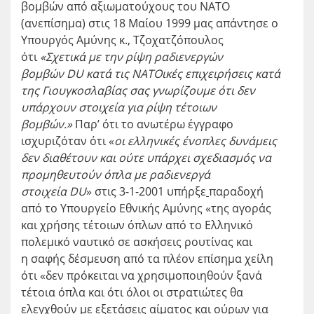
βομβών από αξιωματούχους του ΝΑΤΟ
(ανεπίσημα) στις 18 Μαίου 1999 μας απάντησε ο
Υπουργός Αμύνης κ., Τζοχατζόπουλος
ότι
«Σχετικά με την ρίψη ραδιενεργών
βομβών
DU
κατά τις ΝΑΤΟικές επιχειρήσεις κατά
της Γιουγκοσλαβίας σας γνωρίζουμε ότι δεν
υπάρχουν στοιχεία για ρίψη τέτοιων
βομβών.»
Παρ’ ότι το ανωτέρω έγγραφο
ισχυριζόταν ότι «
οι ελληνικές ένοπλες δυνάμεις
δεν διαθέτουν και ούτε υπάρχει σχεδιασμός να
προμηθευτούν όπλα με ραδιενεργά
στοιχεία
DU
» στις 3-1-2001 υπήρξε
παραδοχή
από το Υπουργείο Εθνικής Αμύνης «της αγοράς
και χρήσης τέτοιων όπλων από το Ελληνικό
πολεμικό ναυτικό σε ασκήσεις ρουτίνας και
η σαφής δέσμευση από τα πλέον επίσημα χείλη
ότι «δεν πρόκειται να χρησιμοποιηθούν ξανά
τέτοια όπλα και ότι όλοι οι στρατιώτες θα
ελεγχθούν με εξετάσεις αίματος και ούρων για