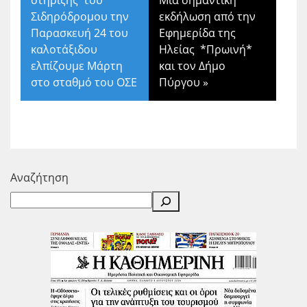
Σιδηρόδρομου την
εκδήλωση από την
Παρασκευή 24 του
Εφημερίδα της
καλοτάξιδου
Ηλείας *Πρωινή*
ελπίζουμε Μάρτη
και τον Δήμο
στο σταθμό του ΟΣΕ
Πύργου
»
Αναζήτηση