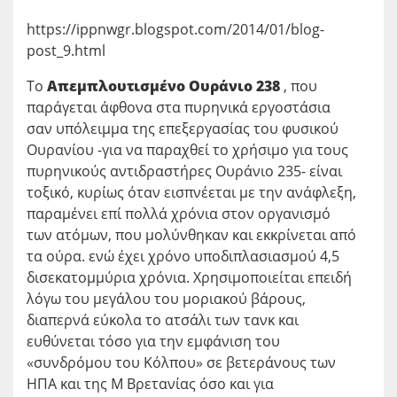
https://ippnwgr.blogspot.com/2014/01/blog-
post_9.html
Το
Απεμπλουτισμένο Ουράνιο 238
, που
παράγεται άφθονα στα πυρηνικά εργοστάσια
σαν υπόλειμμα της επεξεργασίας του φυσικού
Ουρανίου -για να παραχθεί το χρήσιμο για τους
πυρηνικούς αντιδραστήρες Ουράνιο 235- είναι
τοξικό, κυρίως όταν εισπνέεται με την ανάφλεξη,
παραμένει επί πολλά χρόνια στον οργανισμό
των ατόμων, που μολύνθηκαν και εκκρίνεται από
τα ούρα. ενώ έχει χρόνο υποδιπλασιασμού 4,5
δισεκατομμύρια χρόνια. Χρησιμοποιείται επειδή
λόγω του μεγάλου του μοριακού βάρους,
διαπερνά εύκολα το ατσάλι των τανκ και
ευθύνεται τόσο για την εμφάνιση του
«συνδρόμου του Κόλπου» σε βετεράνους των
ΗΠΑ και της Μ Βρετανίας όσο και για