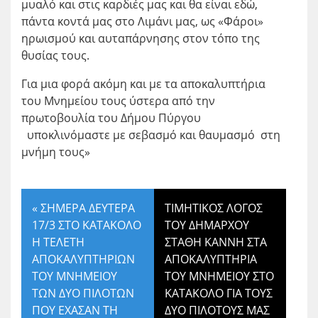
μυαλό και στις καρδιές μας και θα είναι εδώ,
πάντα κοντά μας στο Λιμάνι μας, ως «Φάροι»
ηρωισμού και αυταπάρνησης στον τόπο της
θυσίας τους.
Για μια φορά ακόμη και με τα αποκαλυπτήρια
του Μνημείου τους ύστερα από την
πρωτοβουλία του Δήμου Πύργου
υποκλινόμαστε με σεβασμό και θαυμασμό στη
μνήμη τους»
«
ΣΗΜΕΡΑ ΔΕΥΤΕΡΑ
ΤΙΜΗΤΙΚΟΣ ΛΟΓΟΣ
17/3 ΣΤΟ ΚΑΤΑΚΟΛΟ
ΤΟΥ ΔΗΜΑΡΧΟΥ
Η ΤΕΛΕΤΗ
ΣΤΑΘΗ ΚΑΝΝΗ ΣΤΑ
ΑΠΟΚΑΛΥΠΤΗΡΙΩΝ
ΑΠΟΚΑΛΥΠΤΗΡΙΑ
ΤΟΥ ΜΝΗΜΕΙΟΥ
ΤΟΥ ΜΝΗΜΕΙΟΥ ΣΤΟ
ΤΩΝ ΔΥΟ ΠΙΛΟΤΩΝ
ΚΑΤΑΚΟΛΟ ΓΙΑ ΤΟΥΣ
ΠΟΥ ΕΧΑΣΑΝ ΤΗ
ΔΥΟ ΠΙΛΟΤΟΥΣ ΜΑΣ