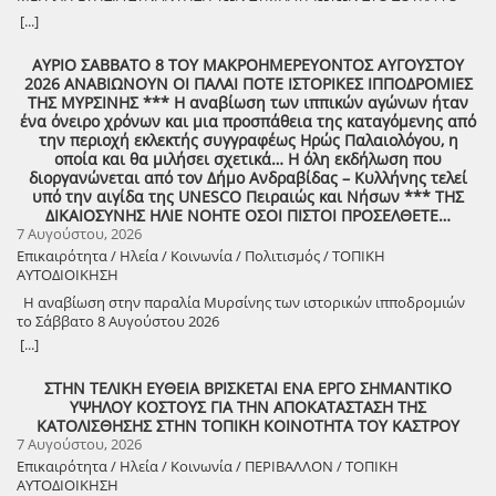
ΑΘΑΝΑΤΟ! Μεγάλη η χαρά η δική μας για το ριζιμιό μας και για
[...]
τον επαναστάτη πρόγονό μας που πολέμησε με το σπαθί στο χέρι
στο Πούσι τους Τουρκαλβανούς και είχε και μπαρουτόμυλο για τα
ΑΥΡΙΟ ΣΑΒΒΑΤΟ 8 ΤΟΥ ΜΑΚΡΟΗΜΕΡΕΥΟΝΤΟΣ ΑΥΓΟΥΣΤΟΥ
κανόνια του αγώνα! ΦΩΤΟΓΡΑΦΙΕΣ ΚΑΙ ΠΡΟΣΚΛΗΣΗ ΓΙΑ ΤΟ
2026 ΑΝΑΒΙΩΝΟΥΝ ΟΙ ΠΑΛΑΙ ΠΟΤΕ ΙΣΤΟΡΙΚΕΣ ΙΠΠΟΔΡΟΜΙΕΣ
ΣΥΝΑΠΑΝΤΗΜΑ (Πατήστε πάνω στο σύνδεσμο για να ανοίξει το
ΤΗΣ ΜΥΡΣΙΝΗΣ *** Η αναβίωση των ιππικών αγώνων ήταν
αρχείο) Ο Σύλλογος των απανταχού Δουκιωτών σάς προσκαλεί στην
ένα όνειρο χρόνων και μια προσπάθεια της καταγόμενης από
εκδήλωση που θα πραγματοποιηθεί στο χωριό μας, το ΔΟΥΚΑ, σε
την περιοχή εκλεκτής συγγραφέως Ηρώς Παλαιολόγου, η
συνδιοργάνωση με τον Δήμο Αρχαίας Ολυμπίας, στις 13 Αυγούστου,
οποία και θα μιλήσει σχετικά… Η όλη εκδήλωση που
ημέρα Πέμπτη και ώρα 8:30 μ.μ., στην πλατεία του χωριού με θέμα:
διοργανώνεται από τον Δήμο Ανδραβίδας – Κυλλήνης τελεί
«Άυλη πολιτιστική κληρονομιά: Eκφράσεις, Δράσεις Διαφύλαξης και
υπό την αιγίδα της UNESCO Πειραιώς και Νήσων *** ΤΗΣ
Προοπτικές στην Ηλεία» Oμιλητές: – Διομήδης Τόλιος, Διεύθυνση
ΔΙΚΑΙΟΣΥΝΗΣ ΗΛΙΕ ΝΟΗΤΕ ΟΣΟΙ ΠΙΣΤΟΙ ΠΡΟΣΕΛΘΕΤΕ…
Νεότερης Πολιτιστικής Κληρονομιάς ΥΠΠΟ-Σύλλογος Διβριωτών
7 Αυγούστου, 2026
Αθήνας – Γωγώ Κανελλοπούλου, εκπαιδευτικός – Νίκος
Επικαιρότητα / Ηλεία / Κοινωνία / Πολιτισμός / ΤΟΠΙΚΗ
Σιάκκουλης, Πρόεδρος eco action Νεμούτας Θα ακολουθήσoυν
ΑΥΤΟΔΙΟΙΚΗΣΗ
χοροί της Ηλείας από το Λύκειο Ελληνίδων Πύργου Η είσοδος για
την πολιτιστική εκδήλωση είναι ελεύθερη. Μετά το πέρας της
Η αναβίωση στην παραλία Μυρσίνης των ιστορικών ιπποδρομιών
εκδήλωσης, σας προσκαλούμε να διασκεδάσουμε όλοι μαζί με
το Σάββατο 8 Αυγούστου 2026
ζωντανή παραδοσιακή μουσική από τη μουσική ομάδα του
[...]
Λύσανδρου Παναγόπουλου, σε μια βραδιά γεμάτη κέφι, χορό και
γεύσεις. Θα προσφερθούν παραδοσιακά εδέσματα. Πρόσκληση
ΣΤΗΝ ΤΕΛΙΚΗ ΕΥΘΕΙΑ ΒΡΙΣΚΕΤΑΙ ΕΝΑ ΕΡΓΟ ΣΗΜΑΝΤΙΚΟ
συμμετοχής στο γλέντι: 10 ευρώ ανά άτομο.
ΥΨΗΛΟΥ ΚΟΣΤΟΥΣ ΓΙΑ ΤΗΝ ΑΠΟΚΑΤΑΣΤΑΣΗ ΤΗΣ
ΚΑΤΟΛΙΣΘΗΣΗΣ ΣΤΗΝ ΤΟΠΙΚΗ ΚΟΙΝΟΤΗΤΑ ΤΟΥ ΚΑΣΤΡΟΥ
7 Αυγούστου, 2026
Επικαιρότητα / Ηλεία / Κοινωνία / ΠΕΡΙΒΑΛΛΟΝ / ΤΟΠΙΚΗ
ΑΥΤΟΔΙΟΙΚΗΣΗ