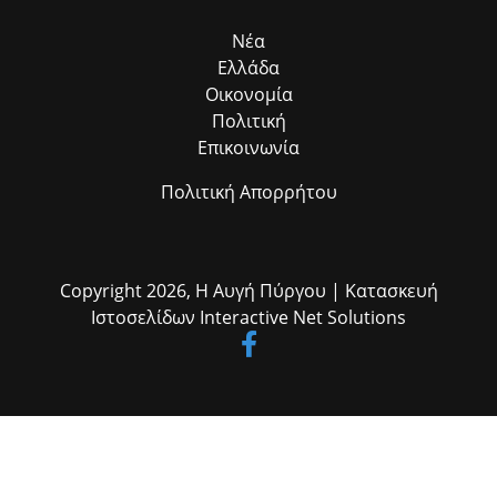
το πεδίο. Η συλλογική αυτή προσπάθεια αποδεικνύει στην πράξη ότι
η ομαδική δουλειά φέρνει απτά αποτελέσματα για όλους τους
Νέα
δημότες μας.»
Ελλάδα
Οικονομία
Πολιτική
Επικοινωνία
Πολιτική Απορρήτου
Copyright 2026,
Η Αυγή Πύργου
| Κατασκευή
Ιστοσελίδων
Interactive Net Solutions