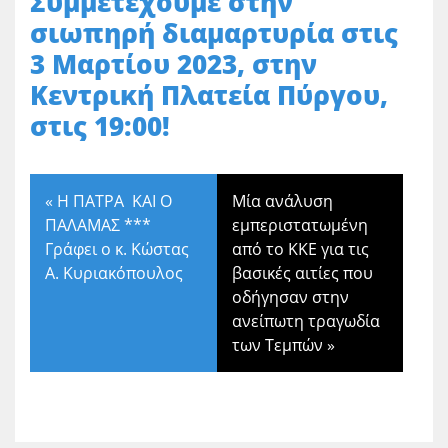
Συμμετέχουμε στην
σιωπηρή διαμαρτυρία στις
3 Μαρτίου 2023, στην
Κεντρική Πλατεία Πύργου,
στις 19:00!
«
H ΠΑΤΡΑ ΚΑΙ Ο
Μία ανάλυση
ΠΑΛΑΜΑΣ ***
εμπεριστατωμένη
Γράφει ο κ. Κώστας
από το ΚΚΕ για τις
Α. Κυριακόπουλος
βασικές αιτίες που
οδήγησαν στην
ανείπωτη τραγωδία
των Τεμπών
»