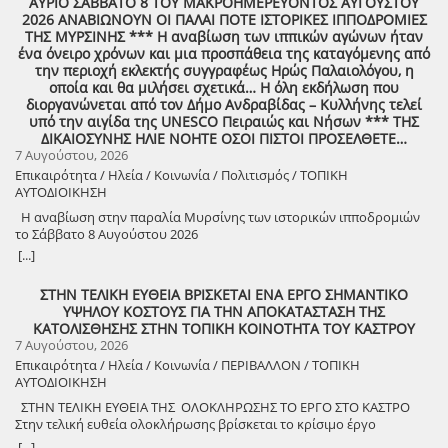
ΑΥΡΙΟ ΣΑΒΒΑΤΟ 8 ΤΟΥ ΜΑΚΡΟΗΜΕΡΕΥΟΝΤΟΣ ΑΥΓΟΥΣΤΟΥ
κανόνια του αγώνα! ΦΩΤΟΓΡΑΦΙΕΣ ΚΑΙ ΠΡΟΣΚΛΗΣΗ ΓΙΑ ΤΟ
2026 ΑΝΑΒΙΩΝΟΥΝ ΟΙ ΠΑΛΑΙ ΠΟΤΕ ΙΣΤΟΡΙΚΕΣ ΙΠΠΟΔΡΟΜΙΕΣ
ΣΥΝΑΠΑΝΤΗΜΑ (Πατήστε πάνω στο σύνδεσμο για να ανοίξει το
ΤΗΣ ΜΥΡΣΙΝΗΣ *** Η αναβίωση των ιππικών αγώνων ήταν
αρχείο) Ο Σύλλογος των απανταχού Δουκιωτών σάς προσκαλεί στην
ένα όνειρο χρόνων και μια προσπάθεια της καταγόμενης από
εκδήλωση που θα πραγματοποιηθεί στο χωριό μας, το ΔΟΥΚΑ, σε
την περιοχή εκλεκτής συγγραφέως Ηρώς Παλαιολόγου, η
συνδιοργάνωση με τον Δήμο Αρχαίας Ολυμπίας, στις 13 Αυγούστου,
οποία και θα μιλήσει σχετικά… Η όλη εκδήλωση που
ημέρα Πέμπτη και ώρα 8:30 μ.μ., στην πλατεία του χωριού με θέμα:
διοργανώνεται από τον Δήμο Ανδραβίδας – Κυλλήνης τελεί
«Άυλη πολιτιστική κληρονομιά: Eκφράσεις, Δράσεις Διαφύλαξης και
υπό την αιγίδα της UNESCO Πειραιώς και Νήσων *** ΤΗΣ
Προοπτικές στην Ηλεία» Oμιλητές: – Διομήδης Τόλιος, Διεύθυνση
ΔΙΚΑΙΟΣΥΝΗΣ ΗΛΙΕ ΝΟΗΤΕ ΟΣΟΙ ΠΙΣΤΟΙ ΠΡΟΣΕΛΘΕΤΕ…
Νεότερης Πολιτιστικής Κληρονομιάς ΥΠΠΟ-Σύλλογος Διβριωτών
7 Αυγούστου, 2026
Αθήνας – Γωγώ Κανελλοπούλου, εκπαιδευτικός – Νίκος
Επικαιρότητα / Ηλεία / Κοινωνία / Πολιτισμός / ΤΟΠΙΚΗ
Σιάκκουλης, Πρόεδρος eco action Νεμούτας Θα ακολουθήσoυν
ΑΥΤΟΔΙΟΙΚΗΣΗ
χοροί της Ηλείας από το Λύκειο Ελληνίδων Πύργου Η είσοδος για
την πολιτιστική εκδήλωση είναι ελεύθερη. Μετά το πέρας της
Η αναβίωση στην παραλία Μυρσίνης των ιστορικών ιπποδρομιών
εκδήλωσης, σας προσκαλούμε να διασκεδάσουμε όλοι μαζί με
το Σάββατο 8 Αυγούστου 2026
ζωντανή παραδοσιακή μουσική από τη μουσική ομάδα του
[...]
Λύσανδρου Παναγόπουλου, σε μια βραδιά γεμάτη κέφι, χορό και
γεύσεις. Θα προσφερθούν παραδοσιακά εδέσματα. Πρόσκληση
ΣΤΗΝ ΤΕΛΙΚΗ ΕΥΘΕΙΑ ΒΡΙΣΚΕΤΑΙ ΕΝΑ ΕΡΓΟ ΣΗΜΑΝΤΙΚΟ
συμμετοχής στο γλέντι: 10 ευρώ ανά άτομο.
ΥΨΗΛΟΥ ΚΟΣΤΟΥΣ ΓΙΑ ΤΗΝ ΑΠΟΚΑΤΑΣΤΑΣΗ ΤΗΣ
ΚΑΤΟΛΙΣΘΗΣΗΣ ΣΤΗΝ ΤΟΠΙΚΗ ΚΟΙΝΟΤΗΤΑ ΤΟΥ ΚΑΣΤΡΟΥ
7 Αυγούστου, 2026
Επικαιρότητα / Ηλεία / Κοινωνία / ΠΕΡΙΒΑΛΛΟΝ / ΤΟΠΙΚΗ
ΑΥΤΟΔΙΟΙΚΗΣΗ
ΣΤΗΝ ΤΕΛΙΚΗ ΕΥΘΕΙΑ ΤΗΣ ΟΛΟΚΛΗΡΩΣΗΣ ΤΟ ΕΡΓΟ ΣΤΟ ΚΑΣΤΡΟ
Στην τελική ευθεία ολοκλήρωσης βρίσκεται το κρίσιμο έργο
αποκατάστασης της κατολίσθησης στην Τ.Κ. Κάστρου,
[...]