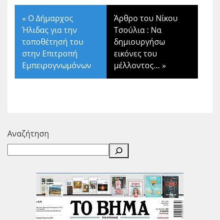
«
Ο Δήμαρχος
Άρθρο του Νίκου
Ήλιδας για την
Τσούλια : Να
τοποθέτησή του
δημιουργήσω
στην Επιτροπή
εικόνες του
Εμπειρογνωμόνων
μέλλοντος…
»
Αναζήτηση