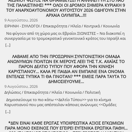
ΑΙΩΝΙΟΥ ΦΩΤΟΣ ΝΑ ΘΡΙΑΜΒΕΥΣΕΙ Η ΑΛΛΗΛΕΓΓΥΗ ΣΤΟ ΛΑΟ
Κορίζης Με την υποστήριξη του Δήμος Πύργου / Municipality Of
ΤΗΣ ΠΑΛΑΙΣΤΙΝΗΣ! *** ΟΛΟΙ ΟΙ ΔΡΟΜΟΙ ΣΗΜΕΡΑ ΚΥΡΙΑΚΗ 9
Pyrgos 2024 -2028
ΤΟΥ ΑΝΑΡΧΟΑΥΤΟΝΟΜΟΥ ΑΥΓΟΥΣΤΟΥ 2026 ΟΔΗΓΟΥΝ ΣΤΗΝ
ΑΡΧΑΙΑ ΟΛΥΜΠΙΑ…!!!
9 Αυγούστου, 2026
ΕΙΡΗΝΗ - ΣΥΛΛΟΓΟΙ / Επικαιρότητα / Ηλεία / Κεντρικά / Κοινωνία
Να φύγουν από τη χώρα μας οι Εβραίοι ΣΙΩΝΙΣΤΕΣ – Να διακοπεί η
συνεργασία με το τρομοκρατικό γενοκτονικό κράτος του Ισραήλ και
φέρτε πίσω στην Ελλάδα από τη Σαουδική Αραβία τους ελληνικούς
[...]
patriot!!
ΛΑΒΑΜΕ ΑΠΟ ΤΗΝ ΠΡΟΣΩΡΙΝΗ ΣΥΝΤΟΝΙΣΤΙΚΗ ΟΜΑΔΑ
ΑΝΩΝΥΜΩΝ ΠΟΛΙΤΩΝ ΕΚ ΜΕΡΟΥΣ ΛΕΕΙ ΤΗΣ Τ.Κ. ΑΧΑΪΑΣ ΤΟ
ΠΑΡΟΝ ΔΕΛΤΙΟ ΤΥΠΟΥ ΠΟΥ ΑΦΟΡΑ ΤΗΝ ΚΙΝΗΣΗ
ΚΑΡΥΣΤΙΑΝΟΥ… ΚΑΛΑ ΡΕ ΠΑΙΔΙΑ ΑΝ ΕΜΠΑΙΝΕ ΕΝΑ ΟΝΟΜΑ
ΕΝΤΕΛΩΣ ΤΥΠΙΚΑ ΤΙ ΘΑ ΓΙΝΟΤΑΝ? *** ΕΜΕΙΣ ΠΑΡΑ ΤΑΥΤΑ ΤΟ
ΔΗΜΟΣΙΕΥΟΥΜΕ…
9 Αυγούστου, 2026
Δηλώσεις / Επικαιρότητα / Ηλεία / Κοινωνία / Πολιτική
Δημοσιεύουμε το πιο κάτω <<Δελτίο Τύπου>> για το κίνημα
Καρυστιανού που μας απέστειλαν κάποιες ανώνυμες <<Ομάδες
Πολιτών>>!
[...]
*ΔΕΝ ΕΙΝΑΙ ΚΑΘΕ ΕΡΩΤΑΣ ΥΠΟΧΡΕΩΤΙΚΑ ΑΞΙΟΣ ΕΓΚΩΜΙΩΝ
ΠΑΡΑ ΜΟΝΟ ΕΚΕΙΝΟΣ ΠΟΥ ΕΓΕΙΡΕΙ ΕΥΓΕΝΙΚΑ ΕΡΩΤΙΚΑ ΠΑΘΗ…