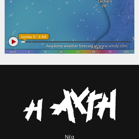
τοπική οικονομία. Η συγκλονιστική ανταπόκριση του κόσμου
απέδειξε ότι ο Επικούριος Απόλλωνας εξακολουθεί να συγκινεί και να
εμπνέει. Γι’ αυτό η ολοκλήρωση των εργασιών αποκατάστασης και η
απομάκρυνση του στεγάστρου δεν αποτελούν απλώς μια τεχνική
παρέμβαση, αλλά μια εθνική προτεραιότητα. Η Πολιτεία οφείλει να
επιταχύνει τις απαραίτητες διαδικασίες, ώστε η μοναδική
αρχιτεκτονική του Ναού να αναδειχθεί ξανά στο φυσικό της
περιβάλλον και να αποκτήσει τη θέση που πραγματικά της αξίζει
στον διεθνή πολιτιστικό χάρτη. Το Επιμελητήριο Ηλείας θα συνεχίσει
να στηρίζει κάθε πρωτοβουλία που συνδέει τον πολιτισμό με τη
βιώσιμη ανάπτυξη, την επιχειρηματικότητα και την εξωστρέφεια του
τόπου μας. Η προστασία και η ανάδειξη της πολιτιστικής μας
κληρονομιάς αποτελεί επένδυση στο μέλλον της Ηλείας και στις
επόμενες γενιές.».
Νέα