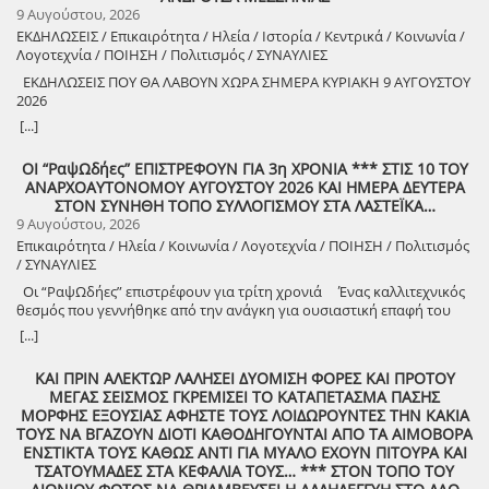
9 Αυγούστου, 2026
ΕΚΔΗΛΩΣΕΙΣ / Επικαιρότητα / Ηλεία / Ιστορία / Κεντρικά / Κοινωνία /
Λογοτεχνία / ΠΟΙΗΣΗ / Πολιτισμός / ΣΥΝΑΥΛΙΕΣ
ΕΚΔΗΛΩΣΕΙΣ ΠΟΥ ΘΑ ΛΑΒΟΥΝ ΧΩΡΑ ΣΗΜΕΡΑ ΚΥΡΙΑΚΗ 9 ΑΥΓΟΥΣΤΟΥ
2026
8888888888888888888888888888888888888888888888888888888888888
[...]
8888888888888888888888888888888888888888888888888888888888888
ΟΙ “ΡαψΩδήες” ΕΠΙΣΤΡΕΦΟΥΝ ΓΙΑ 3η ΧΡΟΝΙΑ *** ΣΤΙΣ 10 ΤΟΥ
ΑΝΑΡΧΟΑΥΤΟΝΟΜΟΥ ΑΥΓΟΥΣΤΟΥ 2026 ΚΑΙ ΗΜΕΡΑ ΔΕΥΤΕΡΑ
8888888888888888888888888888888888888888888888888888888888888
ΣΤΟΝ ΣΥΝΗΘΗ ΤΟΠΟ ΣΥΛΛΟΓΙΣΜΟΥ ΣΤΑ ΛΑΣΤΕΪΚΑ…
9 Αυγούστου, 2026
Επικαιρότητα / Ηλεία / Κοινωνία / Λογοτεχνία / ΠΟΙΗΣΗ / Πολιτισμός
/ ΣΥΝΑΥΛΙΕΣ
Οι “ΡαψΩδήες” επιστρέφουν για τρίτη χρονιά Ένας καλλιτεχνικός
θεσμός που γεννήθηκε από την ανάγκη για ουσιαστική επαφή του
ανθρώπου, με τον λόγο και την μουσική. Πιστοί στο όραμά μας για
[...]
συμμετοχική καλλιτεχνική έκφραση, συνεχίζουμε να βλέπουμε τον
θεατή όχι ως παθητικό δέκτη, αλλά ως συνοδοιπόρο. Οι “ΡαψΩδήες”
ΚΑΙ ΠΡΙΝ ΑΛΕΚΤΩΡ ΛΑΛΗΣΕΙ ΔΥΟΜΙΣΗ ΦΟΡΕΣ ΚΑΙ ΠΡΟΤΟΥ
ευελπιστούμε να είναι μια συνάντηση ανθρώπων, μια κοινή ανάσα,
ΜΕΓΑΣ ΣΕΙΣΜΟΣ ΓΚΡΕΜΙΣΕΙ ΤΟ ΚΑΤΑΠΕΤΑΣΜΑ ΠΑΣΗΣ
μια υπενθύμιση ότι ο πολιτισμός γεννιέται εκεί όπου μοιραζόμαστε,
ΜΟΡΦΗΣ ΕΞΟΥΣΙΑΣ ΑΦΗΣΤΕ ΤΟΥΣ ΛΟΙΔΩΡΟΥΝΤΕΣ ΤΗΝ ΚΑΚΙΑ
ακούμε και δημιουργούμε μαζί. Την Δευτέρα 10 Αυγούστου, στις
ΤΟΥΣ ΝΑ ΒΓΑΖΟΥΝ ΔΙΟΤΙ ΚΑΘΟΔΗΓΟΥΝΤΑΙ ΑΠΟ ΤΑ ΑΙΜΟΒΟΡΑ
21:00 , στήνουμε ξανά ένα Συμπόσιον Τέχνης, με «Ιστορίες και
ΕΝΣΤΙΚΤΑ ΤΟΥΣ ΚΑΘΩΣ ΑΝΤΙ ΓΙΑ ΜΥΑΛΟ ΕΧΟΥΝ ΠΙΤΟΥΡΑ ΚΑΙ
Τραγούδια» , στον ξεχωριστό χώρο της πέτρινης εκκλησίας στα
ΤΣΑΤΟΥΜΑΔΕΣ ΣΤΑ ΚΕΦΑΛΙΑ ΤΟΥΣ… *** ΣΤΟΝ ΤΟΠΟ ΤΟΥ
Λαστέικα. Σας περιμένουμε κοντά μας! Γιάννης Κορίζης – Δημήτρης