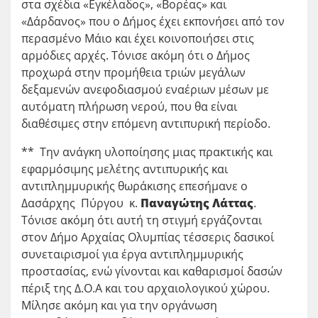
στα σχέδια «Εγκέλαδος», «Βορέας» και
«Δάρδανος» που ο Δήμος έχει εκπονήσει από τον
περασμένο Μάιο και έχει κοινοποιήσει στις
αρμόδιες αρχές. Τόνισε ακόμη ότι ο Δήμος
προχωρά στην προμήθεια τριών μεγάλων
δεξαμενών ανεφοδιασμού εναέριων μέσων με
αυτόματη πλήρωση νερού, που θα είναι
διαθέσιμες στην επόμενη αντιπυρική περίοδο.
** Την ανάγκη υλοποίησης μιας πρακτικής και
εφαρμόσιμης μελέτης αντιπυρικής και
αντιπλημμυρικής θωράκισης επεσήμανε ο
Δασάρχης Πύργου κ.
Παναγώτης Λάττας
.
Τόνισε ακόμη ότι αυτή τη στιγμή εργάζονται
στον Δήμο Αρχαίας Ολυμπίας τέσσερις δασικοί
συνεταιρισμοί για έργα αντιπλημμυρικής
προστασίας, ενώ γίνονται και καθαρισμοί δασών
πέριξ της Δ.Ο.Α και του αρχαιολογικού χώρου.
Μίλησε ακόμη και για την οργάνωση