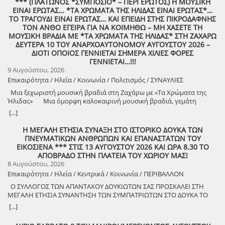
*** (ΠΛΑΤΩΝΟΣ *ΣΥΜΠΟΣΙΟ* – ΠΕΡΙ ΕΡΩΤΟΣ) Η ΜΟΥΣΙΚΗ
ΕΙΝΑΙ ΕΡΩΤΑΣ… *ΤΑ ΧΡΩΜΑΤΑ ΤΗΣ ΗΛΙΔΑΣ ΕΙΝΑΙ ΕΡΩΤΑΣ*…
ΤΟ ΤΡΑΓΟΥΔΙ ΕΙΝΑΙ ΕΡΩΤΑΣ… ΚΑΙ ΕΠΕΙΔΗ ΣΤΗΣ ΠΙΚΡΟΔΑΦΝΗΣ
ΤΟΝ ΑΝΘΟ ΕΓΕΙΡΑ ΓΙΑ ΝΑ ΚΟΙΜΗΘΩ – ΜΗ ΧΑΣΕΤΕ ΤΗ
ΜΟΥΣΙΚΗ ΒΡΑΔΙΑ ΜΕ *ΤΑ ΧΡΩΜΑΤΑ ΤΗΣ ΗΛΙΔΑΣ* ΣΤΗ ΖΑΧΑΡΩ
ΔΕΥΤΕΡΑ 10 ΤΟΥ ΑΝΑΡΧΟΑΥΤΟΝΟΜΟΥ ΑΥΓΟΥΣΤΟΥ 2026 –
ΔΙΟΤΙ ΟΠΟΙΟΣ ΓΕΝΝΙΕΤΑΙ ΣΗΜΕΡΑ ΧΙΛΙΕΣ ΦΟΡΕΣ
ΓΕΝΝΙΕΤΑΙ…!!!
9 Αυγούστου, 2026
Επικαιρότητα / Ηλεία / Κοινωνία / Πολιτισμός / ΣΥΝΑΥΛΙΕΣ
Μια ξεχωριστή μουσική βραδιά στη Ζαχάρω με «Τα Χρώματα της
Ήλιδας» Μια όμορφη καλοκαιρινή μουσική βραδιά, γεμάτη
μελωδίες, πολιτισμό και καλή διάθεση, διοργανώνει ο Δήμος
[...]
Ζαχάρως, στο πλαίσιο του Καλοκαιρινού Πολιτιστικού
Προγράμματος. Τη Δευτέρα 10 Αυγούστου, στις 21:30, το προαύλιο
Η ΜΕΓΑΛΗ ΕΤΗΣΙΑ ΣΥΝΑΞΗ ΣΤΟ ΙΣΤΟΡΙΚΟ ΔΟΥΚΑ ΤΩΝ
του Γυμνασίου Ζαχάρως θα γεμίσει μουσική, καθώς η Ορχήστρα «Τα
ΠΝΕΥΜΑΤΙΚΩΝ ΑΝΘΡΩΠΩΝ ΚΑΙ ΕΠΑΝΑΣΤΑΤΩΝ ΤΟΥ
Χρώματα της Ήλιδας» θα παρουσιάσει ένα ξεχωριστό μουσικό
ΕΙΚΟΣΙΕΝΑ *** ΣΤΙΣ 13 ΑΥΓΟΥΣΤΟΥ 2026 ΚΑΙ ΩΡΑ 8.30 ΤΟ
πρόγραμμα. Μια βραδιά που έρχεται να ενώσει ανθρώπους
ΑΠΟΒΡΑΔΟ ΣΤΗΝ ΠΛΑΤΕΙΑ ΤΟΥ ΧΩΡΙΟΥ ΜΑΣ!
διαφορετικών ηλικιών μέσα από τη δύναμη της μουσικής και να
8 Αυγούστου, 2026
προσφέρει σε κατοίκους και επισκέπτες μια όμορφη καλοκαιρινή
Επικαιρότητα / Ηλεία / Κεντρικά / Κοινωνία / ΠΕΡΙΒΑΛΛΟΝ
έξοδο. Ο Δήμος Ζαχάρως συνεχίζει να επενδύει στον πολιτισμό και να
Ο ΣΥΛΛΟΓΟΣ ΤΩΝ ΑΠΑΝΤΑΧΟΥ ΔΟΥΚΙΩΤΩΝ ΣΑΣ ΠΡΟΣΚΑΛΕΙ ΣΤΗ
δημιουργεί αφορμές για συνάντηση, ψυχαγωγία και συμμετοχή.
ΜΕΓΑΛΗ ΕΤΗΣΙΑ ΣΥΝΑΝΤΗΣΗ ΤΩΝ ΣΥΜΠΑΤΡΙΩΤΩΝ ΣΤΟ ΔΟΥΚΑ ΤΟ
Δευτέρα 10 Αυγούστου | 21:30 Προαύλιο Γυμνασίου Ζαχάρως
ΑΘΑΝΑΤΟ! Μεγάλη η χαρά η δική μας για το ριζιμιό μας και για
[...]
τον επαναστάτη πρόγονό μας που πολέμησε με το σπαθί στο χέρι
στο Πούσι τους Τουρκαλβανούς και είχε και μπαρουτόμυλο για τα