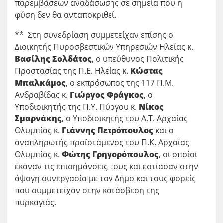
παρεμβάσεων αναδάσωσης σε σημεία που η
φύση δεν θα ανταποκριθεί.
** Στη συνεδρίαση συμμετείχαν επίσης ο
Διοικητής Πυροσβεστικών Υπηρεσιών Ηλείας κ.
Βασίλης Σολδάτος
, ο υπεύθυνος Πολιτικής
Προστασίας της Π.Ε. Ηλείας κ.
Κώστας
Μπαλκάμος
, ο εκπρόσωπος της 117 Π.Μ.
Ανδραβίδας κ.
Γιώργος Φράγκος
, ο
Υποδιοικητής της Π.Υ. Πύργου κ.
Νίκος
Σμαρνάκης
, ο Υποδιοικητής του Α.Τ. Αρχαίας
Ολυμπίας κ.
Γιάννης Πετρόπουλος
και ο
αναπληρωτής προϊστάμενος του Π.Κ. Αρχαίας
Ολυμπίας κ.
Φώτης Γρηγορόπουλος
, οι οποίοι
έκαναν τις επισημάνσεις τους και εστίασαν στην
άψογη συνεργασία με τον Δήμο και τους φορείς
που συμμετείχαν στην κατάσβεση της
πυρκαγιάς.