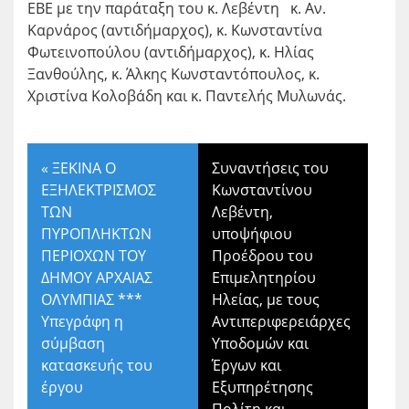
ΕΒΕ με την παράταξη του κ. Λεβέντη κ. Αν.
Καρνάρος (αντιδήμαρχος), κ. Κωνσταντίνα
Φωτεινοπούλου (αντιδήμαρχος), κ. Ηλίας
Ξανθούλης, κ. Άλκης Κωνσταντόπουλος, κ.
Χριστίνα Κολοβάδη και κ. Παντελής Μυλωνάς.
«
ΞΕΚΙΝΑ Ο
Συναντήσεις του
ΕΞΗΛΕΚΤΡΙΣΜΟΣ
Κωνσταντίνου
ΤΩΝ
Λεβέντη,
ΠΥΡΟΠΛΗΚΤΩΝ
υποψήφιου
ΠΕΡΙΟΧΩΝ ΤΟΥ
Προέδρου του
ΔΗΜΟΥ ΑΡΧΑΙΑΣ
Επιμελητηρίου
ΟΛΥΜΠΙΑΣ ***
Ηλείας, με τους
Υπεγράφη η
Αντιπεριφερειάρχες
σύμβαση
Υποδομών και
κατασκευής του
Έργων και
έργου
Εξυπηρέτησης
Πολίτη και