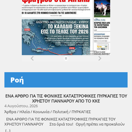
Ροή
ΕΝΑ ΑΡΘΡΟ ΓΙΑ ΤΙΣ ΦΟΝΙΚΕΣ ΚΑΤΑΣΤΡΟΦΙΚΕΣ ΠΥΡΚΑΓΙΕΣ ΤΟΥ
ΧΡΗΣΤΟΥ ΓΙΑΝΝΑΡΟΥ ΑΠΟ ΤΟ ΚΚΕ
4 Αυγούστου, 2026
Άρθρα / Ηλεία / Κοινωνία / Πολιτική / ΠΥΡΚΑΓΙΕΣ
ΕΝΑ ΑΡΘΡΟ ΓΙΑ ΤΙΣ ΦΟΝΙΚΕΣ ΚΑΤΑΣΤΡΟΦΙΚΕΣ ΠΥΡΚΑΓΙΕΣ ΤΟΥ
ΧΡΗΣΤΟΥ ΓΙΑΝΝΑΡΟΥ Στα όριά του! Οργή πρέπει να προκαλούν
τα αναμασήματα του πρωθυπουργού και κυβερνητικών στελεχών,
[...]