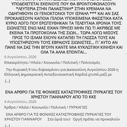
ΥΠΟΔΕΧΕΤΕΤΑΙ ΕΚΕΙΝΟΥΣ ΠΟΥ ΘΑ ΒΡΟΝΤΟΦΩΝΑΞΟΥΝ
*ΛΕΥΤΕΡΙΑ ΣΤΗΝ ΠΑΛΑΙΣΤΙΝΗ* ΣΤΗΝ ΚΡΕΜΑΛΑ ΝΑ
ΟΔΗΓΗΘΟΥΝ ΟΙ ΓΕΝΟΚΤΟΝΟΙ ΤΟΥ ΙΣΡΑΗΛ *** ΚΑΙ ΑΝ ΣΑΣ
ΠΡΟΚΑΛΕΣΟΥΝ ΚΑΠΟΙΑ ΓΕΛΟΙΑ ΥΠΟΚΕΙΜΕΝΑ ΦΑΣΙΣΤΙΚΑ ΚΑΤΑ
ΚΥΡΙΟ ΛΟΓΟ ΠΟΥ ΕΡΩΤΕΥΘΗΚΑΝ ΤΑ ΤΕΛΕΥΤΑΙΑ ΧΡΟΝΙΑ ΤΟΥΣ
ΣΙΩΝΙΣΤΕΣ ΕΝΩ ΜΑΣ ΕΙΧΑΝ ΠΡΗΞΕΙ ΜΗΝ ΠΩ ΤΙ ΑΚΡΙΒΩΣ ΜΕ
ΕΚΕΙΝΑ ΤΑ ΠΡΩΤΟΚΟΛΛΑ ΤΗΣ ΣΙΩΝ… ΤΩΡΑ ΛΟΓΩ ΜΙΣΟΥΣ
ΠΡΟΣ ΤΟ ΙΣΛΑΜ ΕΧΟΥΝ ΚΑΤΑΠΙΕΙ ΤΗ ΓΛΩΣΣΑ ΤΟΥΣ ΚΑΙ
ΥΠΟΣΤΗΡΙΖΟΥΝ ΤΟΥΣ ΕΒΡΑΙΟΥΣ ΣΙΩΝΙΣΤΕΣ… ΓΙ΄ΑΥΤΟ ΑΝ
ΠΑΝΕ ΝΑ ΣΑΣ ΤΗΝ ΒΓΟΥΝ ΚΑΝΤΕ ΜΙΑ ΚΥΚΛΩΤΙΚΗ ΚΙΝΗΣΗ ΚΑΙ
ΟΛΑ ΤΑ ΑΛΛΑ ΕΠΟΝΤΑΙ…
6 Αυγούστου, 2026
Επικαιρότητα / Ηλεία / Κοινωνία / Πολιτική / Πολιτισμός
Την Κυριακή 9 του διψασμένου για Δικαιοσύνη Αυγούστου 2026 η
Ελληνική Δημοκρατική Αντιεξουσιαστική Καρδιά χτυπά μαζί με
ΟΛΟΥΣ τους Συναγωνιστές για την Παλαιστίνη μέρα Μνήμης και
[...]
Αγώνα!
ΕΝΑ ΑΡΘΡΟ ΓΙΑ ΤΙΣ ΦΟΝΙΚΕΣ ΚΑΤΑΣΤΡΟΦΙΚΕΣ ΠΥΡΚΑΓΙΕΣ ΤΟΥ
ΧΡΗΣΤΟΥ ΓΙΑΝΝΑΡΟΥ ΑΠΟ ΤΟ ΚΚΕ
4 Αυγούστου, 2026
Άρθρα / Ηλεία / Κοινωνία / Πολιτική / ΠΥΡΚΑΓΙΕΣ
ΕΝΑ ΑΡΘΡΟ ΓΙΑ ΤΙΣ ΦΟΝΙΚΕΣ ΚΑΤΑΣΤΡΟΦΙΚΕΣ ΠΥΡΚΑΓΙΕΣ ΤΟΥ
ΧΡΗΣΤΟΥ ΓΙΑΝΝΑΡΟΥ Στα όριά του! Οργή πρέπει να προκαλούν
τα αναμασήματα του πρωθυπουργού και κυβερνητικών στελεχών,
[...]