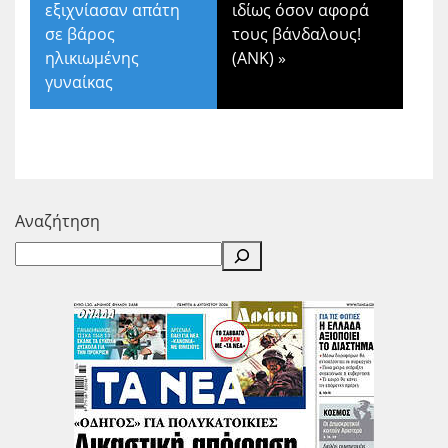
εξιχνίασαν απάτη
ιδίως όσον αφορά
σε βάρος
τους βάνδαλους!
ηλικιωμένης
(ΑΝΚ)
»
γυναίκας
Αναζήτηση