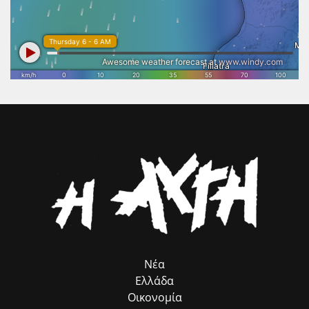
Στάθης Καννής, μαζί με την Αντιδήμαρχο Πολιτισμού κ. Ρούλα
μεθοδολογία του ευρωπαϊκού προγράμματος ROMACT στο οποίο
Αλικάκη – Τζανέτου. Ο κ. Καννής, στον χαιρετισμό του, αφού
και συμμετέχουμε. Θέλω να ευχαριστήσω θερμά τον επικεφαλής του
συνεχάρη τους συντελεστές, εξέφρασε τη βούληση της δημοτικής
ROMACT στην Ελλάδα κ. Γιώργο Τσιάκαλο, για την καταλυτική
αρχής να καθιερώσει την έκθεση βιβλίου κάθε χρόνο και να τη
συμβολή του προγράμματος, που λειτουργεί ως πολύτιμος
βελτιώσει, τονίζοντας ότι το βιβλίο ανοίγει τους ορίζοντες της
σύμβουλος προσέλκυσης πόρων, χωρίς να επιβαρύνει ούτε με ένα
σκέψης, αποτελώντας την καλύτερη διέξοδο, ιδίως για τους νέους.
ευρώ τον Δήμο μας. Παράλληλα, εκφράζω τις θερμές μου ευχαριστίες
στον αρμόδιο Αντιδήμαρχο κ. Ηλία Ευσταθόπουλο για τον
συντονισμό, τη Διεύθυνση Πρόνοιας και την Προϊσταμένη της κα Σία
Ανδριοπούλου, καθώς και τον άμισθο σύμβουλό μου για θέματα
Ρομά κ. Νίκο Μπατζαλή, για την ακριβή μεταφορά των αναγκών από
το πεδίο. Η συλλογική αυτή προσπάθεια αποδεικνύει στην πράξη ότι
η ομαδική δουλειά φέρνει απτά αποτελέσματα για όλους τους
δημότες μας.»
Νέα
Ελλάδα
Οικονομία