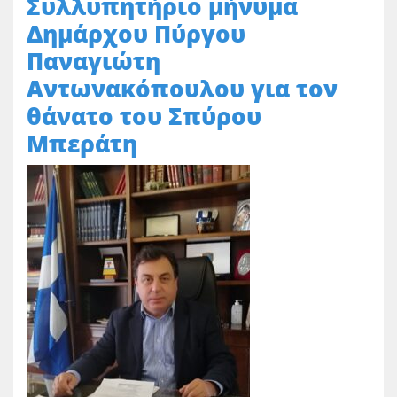
Συλλυπητήριο μήνυμα
Δημάρχου Πύργου
Παναγιώτη
Αντωνακόπουλου για τον
θάνατο του Σπύρου
Μπεράτη