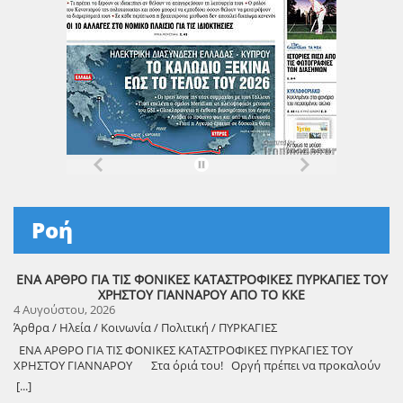
Ροή
ΕΝΑ ΑΡΘΡΟ ΓΙΑ ΤΙΣ ΦΟΝΙΚΕΣ ΚΑΤΑΣΤΡΟΦΙΚΕΣ ΠΥΡΚΑΓΙΕΣ ΤΟΥ
ΧΡΗΣΤΟΥ ΓΙΑΝΝΑΡΟΥ ΑΠΟ ΤΟ ΚΚΕ
4 Αυγούστου, 2026
Άρθρα / Ηλεία / Κοινωνία / Πολιτική / ΠΥΡΚΑΓΙΕΣ
ΕΝΑ ΑΡΘΡΟ ΓΙΑ ΤΙΣ ΦΟΝΙΚΕΣ ΚΑΤΑΣΤΡΟΦΙΚΕΣ ΠΥΡΚΑΓΙΕΣ ΤΟΥ
ΧΡΗΣΤΟΥ ΓΙΑΝΝΑΡΟΥ Στα όριά του! Οργή πρέπει να προκαλούν
τα αναμασήματα του πρωθυπουργού και κυβερνητικών στελεχών,
[...]
που παίζουν την κασέτα της «κλιματικής αλλαγής» και της ατομικής