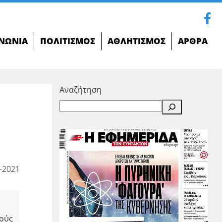
ΝΩΝΊΑ
ΠΟΛΙΤΙΣΜΌΣ
ΑΘΛΗΤΙΣΜΌΣ
ΆΡΘΡΑ
Αναζήτηση
-2021
κούς