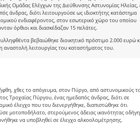
δικής Ομάδας Ελέγχων της Διεύθυνσης Αστυνομίας Ηλείας,
πός άνδρας, διότι λειτουργούσε ως ιδιοκτήτης κατάστημα
νομικού ενδιαφέροντος, στον εσωτερικό χώρο του οποίου
νταν όρθιοι και διασκέδαζαν 15 πελάτες.
συλληφθέντα βεβαιώθηκε διοικητικό πρόστιμο 2.000 ευρώ κ
η αναστολή λειτουργίας του καταστήματος του.
ήφθη, χθες το απόγευμα, στον Πύργο, από αστυνομικούς τ
τος Τροχαίας Πύργου, ένας ημεδαπός άνδρας, διότι σε
μικό έλεγχο που του διενεργήθηκε, διαπιστώθηκε ότι
ύσε μοτοποδήλατο, στερούμενος άδειας ικανότητας οδήγη
ρνήθηκε να υποβληθεί σε έλεγχο αλκοολομέτρησης.