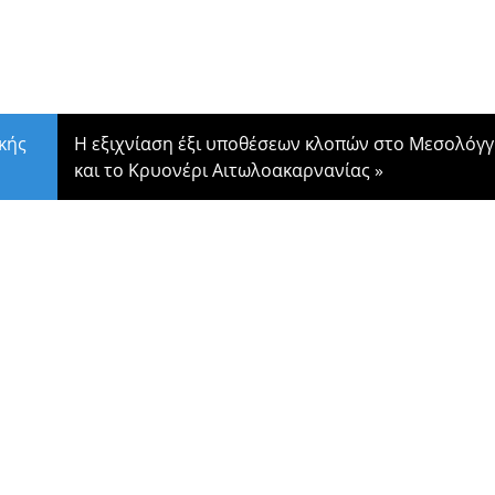
κής
Η εξιχνίαση έξι υποθέσεων κλοπών στο Μεσολόγγ
και το Κρυονέρι Αιτωλοακαρνανίας
»