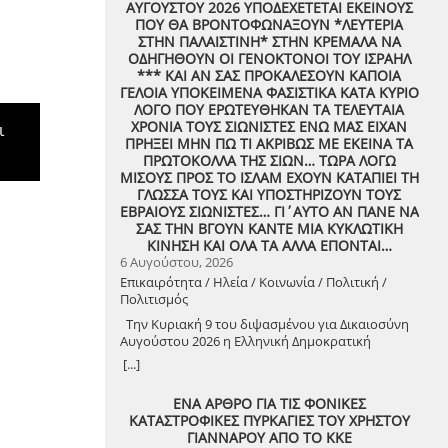
ΑΥΓΟΥΣΤΟΥ 2026 ΥΠΟΔΕΧΕΤΕΤΑΙ ΕΚΕΙΝΟΥΣ
ΠΟΥ ΘΑ ΒΡΟΝΤΟΦΩΝΑΞΟΥΝ *ΛΕΥΤΕΡΙΑ
ΣΤΗΝ ΠΑΛΑΙΣΤΙΝΗ* ΣΤΗΝ ΚΡΕΜΑΛΑ ΝΑ
ΟΔΗΓΗΘΟΥΝ ΟΙ ΓΕΝΟΚΤΟΝΟΙ ΤΟΥ ΙΣΡΑΗΛ
*** ΚΑΙ ΑΝ ΣΑΣ ΠΡΟΚΑΛΕΣΟΥΝ ΚΑΠΟΙΑ
ΓΕΛΟΙΑ ΥΠΟΚΕΙΜΕΝΑ ΦΑΣΙΣΤΙΚΑ ΚΑΤΑ ΚΥΡΙΟ
ΛΟΓΟ ΠΟΥ ΕΡΩΤΕΥΘΗΚΑΝ ΤΑ ΤΕΛΕΥΤΑΙΑ
ΧΡΟΝΙΑ ΤΟΥΣ ΣΙΩΝΙΣΤΕΣ ΕΝΩ ΜΑΣ ΕΙΧΑΝ
ι
ΠΡΗΞΕΙ ΜΗΝ ΠΩ ΤΙ ΑΚΡΙΒΩΣ ΜΕ ΕΚΕΙΝΑ ΤΑ
ΠΡΩΤΟΚΟΛΛΑ ΤΗΣ ΣΙΩΝ… ΤΩΡΑ ΛΟΓΩ
ΜΙΣΟΥΣ ΠΡΟΣ ΤΟ ΙΣΛΑΜ ΕΧΟΥΝ ΚΑΤΑΠΙΕΙ ΤΗ
ΓΛΩΣΣΑ ΤΟΥΣ ΚΑΙ ΥΠΟΣΤΗΡΙΖΟΥΝ ΤΟΥΣ
ΕΒΡΑΙΟΥΣ ΣΙΩΝΙΣΤΕΣ… ΓΙ΄ΑΥΤΟ ΑΝ ΠΑΝΕ ΝΑ
ΣΑΣ ΤΗΝ ΒΓΟΥΝ ΚΑΝΤΕ ΜΙΑ ΚΥΚΛΩΤΙΚΗ
ΚΙΝΗΣΗ ΚΑΙ ΟΛΑ ΤΑ ΑΛΛΑ ΕΠΟΝΤΑΙ…
6 Αυγούστου, 2026
Επικαιρότητα / Ηλεία / Κοινωνία / Πολιτική /
Πολιτισμός
Την Κυριακή 9 του διψασμένου για Δικαιοσύνη
Αυγούστου 2026 η Ελληνική Δημοκρατική
Αντιεξουσιαστική Καρδιά χτυπά μαζί με ΟΛΟΥΣ
[...]
τους Συναγωνιστές για την Παλαιστίνη μέρα
Μνήμης και Αγώνα!
ΕΝΑ ΑΡΘΡΟ ΓΙΑ ΤΙΣ ΦΟΝΙΚΕΣ
ΚΑΤΑΣΤΡΟΦΙΚΕΣ ΠΥΡΚΑΓΙΕΣ ΤΟΥ ΧΡΗΣΤΟΥ
ΓΙΑΝΝΑΡΟΥ ΑΠΟ ΤΟ ΚΚΕ