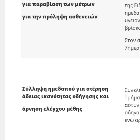
για παραβίαση των μέτρων
της Ει
ημεδα
για την πρόληψη ασθενειών
υγειο
βρίσκο
Στον 
7ήμερ
Σύλληψη ημεδαπού για στέρηση
Συνελ
άδειας ικανότητας οδήγησης και
Τμήμα
αστυνο
άρνηση ελέγχου μέθης
οδηγο
ενώ α