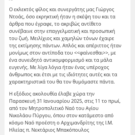
Ο εκλεκτός φίλος και συνεργάτης μας Γιώργος
Ντοάς, όσο εκρηκτική ήταν η σκέψη του και τα
άρθρα που έγραφε, το ακριβώς αντίθετο
συνέβαινε στην επαγγελματική και προσωπική
του ζωή. Μειλίχιος και χαμηλών τόνων έχαιρε
της εκτίμησης πάντων. Απλός και απέριττος ήταν
μονίμως στον αντίποδα του <<φαίνεσθαι>>, με
ένα συνειδητό αντικομφορμισμό και τα μάλα
ευγενής. Με λίγα λόγια ήταν ένας υπέροχος
άνθρωπος και έτσι με τις ιδιότητες αυτές και τα
χαρακτηριστικά του θα τον θυμόμαστε πάντα.
Η εξόδιος ακολουθία έλαβε χώρα την
Παρασκευή 31 Ιανουαρίου 2025, στις 11 το πρωί,
από τον Μητροπολιτικό Ναό του Αγίου
Νικολάου Πύργου, όπου στον κατάμεστο από
κόσμο Ναό προέστη ο Αρχιμανδρίτης της Ι.Μ.
Ηλείας π. Νεκτάριος Μπακόπουλος