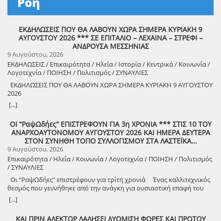
Ροή
ΕΚΔΗΛΩΣΕΙΣ ΠΟΥ ΘΑ ΛΑΒΟΥΝ ΧΩΡΑ ΣΗΜΕΡΑ ΚΥΡΙΑΚΗ 9
ΑΥΓΟΥΣΤΟΥ 2026 *** ΣΕ ΕΠΙΤΑΛΙΟ – ΛΕΧΑΙΝΑ – ΣΤΡΕΦΙ –
ΑΝΔΡΟΥΣΑ ΜΕΣΣΗΝΙΑΣ
9 Αυγούστου, 2026
ΕΚΔΗΛΩΣΕΙΣ / Επικαιρότητα / Ηλεία / Ιστορία / Κεντρικά / Κοινωνία /
Λογοτεχνία / ΠΟΙΗΣΗ / Πολιτισμός / ΣΥΝΑΥΛΙΕΣ
ΕΚΔΗΛΩΣΕΙΣ ΠΟΥ ΘΑ ΛΑΒΟΥΝ ΧΩΡΑ ΣΗΜΕΡΑ ΚΥΡΙΑΚΗ 9 ΑΥΓΟΥΣΤΟΥ
2026
8888888888888888888888888888888888888888888888888888888888888
[...]
8888888888888888888888888888888888888888888888888888888888888
ΟΙ “ΡαψΩδήες” ΕΠΙΣΤΡΕΦΟΥΝ ΓΙΑ 3η ΧΡΟΝΙΑ *** ΣΤΙΣ 10 ΤΟΥ
ΑΝΑΡΧΟΑΥΤΟΝΟΜΟΥ ΑΥΓΟΥΣΤΟΥ 2026 ΚΑΙ ΗΜΕΡΑ ΔΕΥΤΕΡΑ
8888888888888888888888888888888888888888888888888888888888888
ΣΤΟΝ ΣΥΝΗΘΗ ΤΟΠΟ ΣΥΛΛΟΓΙΣΜΟΥ ΣΤΑ ΛΑΣΤΕΪΚΑ…
9 Αυγούστου, 2026
Επικαιρότητα / Ηλεία / Κοινωνία / Λογοτεχνία / ΠΟΙΗΣΗ / Πολιτισμός
/ ΣΥΝΑΥΛΙΕΣ
Οι “ΡαψΩδήες” επιστρέφουν για τρίτη χρονιά Ένας καλλιτεχνικός
θεσμός που γεννήθηκε από την ανάγκη για ουσιαστική επαφή του
ανθρώπου, με τον λόγο και την μουσική. Πιστοί στο όραμά μας για
[...]
συμμετοχική καλλιτεχνική έκφραση, συνεχίζουμε να βλέπουμε τον
θεατή όχι ως παθητικό δέκτη, αλλά ως συνοδοιπόρο. Οι “ΡαψΩδήες”
ΚΑΙ ΠΡΙΝ ΑΛΕΚΤΩΡ ΛΑΛΗΣΕΙ ΔΥΟΜΙΣΗ ΦΟΡΕΣ ΚΑΙ ΠΡΟΤΟΥ