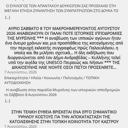
έξοδο. Ο Δήμος Ζαχάρως συνεχίζει να επενδύει στον πολιτισμό και να
Ο ΣΥΛΛΟΓΟΣ ΤΩΝ ΑΠΑΝΤΑΧΟΥ ΔΟΥΚΙΩΤΩΝ ΣΑΣ ΠΡΟΣΚΑΛΕΙ ΣΤΗ
δημιουργεί αφορμές για συνάντηση, ψυχαγωγία και συμμετοχή.
ΜΕΓΑΛΗ ΕΤΗΣΙΑ ΣΥΝΑΝΤΗΣΗ ΤΩΝ ΣΥΜΠΑΤΡΙΩΤΩΝ ΣΤΟ ΔΟΥΚΑ ΤΟ
Δευτέρα 10 Αυγούστου | 21:30 Προαύλιο Γυμνασίου Ζαχάρως
ΑΘΑΝΑΤΟ! Μεγάλη η χαρά η δική μας για το ριζιμιό μας και για
[...]
τον επαναστάτη πρόγονό μας που πολέμησε με το σπαθί στο χέρι
στο Πούσι τους Τουρκαλβανούς και είχε και μπαρουτόμυλο για τα
ΑΥΡΙΟ ΣΑΒΒΑΤΟ 8 ΤΟΥ ΜΑΚΡΟΗΜΕΡΕΥΟΝΤΟΣ ΑΥΓΟΥΣΤΟΥ
κανόνια του αγώνα! ΦΩΤΟΓΡΑΦΙΕΣ ΚΑΙ ΠΡΟΣΚΛΗΣΗ ΓΙΑ ΤΟ
2026 ΑΝΑΒΙΩΝΟΥΝ ΟΙ ΠΑΛΑΙ ΠΟΤΕ ΙΣΤΟΡΙΚΕΣ ΙΠΠΟΔΡΟΜΙΕΣ
ΣΥΝΑΠΑΝΤΗΜΑ (Πατήστε πάνω στο σύνδεσμο για να ανοίξει το
ΤΗΣ ΜΥΡΣΙΝΗΣ *** Η αναβίωση των ιππικών αγώνων ήταν
αρχείο) Ο Σύλλογος των απανταχού Δουκιωτών σάς προσκαλεί στην
ένα όνειρο χρόνων και μια προσπάθεια της καταγόμενης από
εκδήλωση που θα πραγματοποιηθεί στο χωριό μας, το ΔΟΥΚΑ, σε
την περιοχή εκλεκτής συγγραφέως Ηρώς Παλαιολόγου, η
συνδιοργάνωση με τον Δήμο Αρχαίας Ολυμπίας, στις 13 Αυγούστου,
οποία και θα μιλήσει σχετικά… Η όλη εκδήλωση που
ημέρα Πέμπτη και ώρα 8:30 μ.μ., στην πλατεία του χωριού με θέμα:
διοργανώνεται από τον Δήμο Ανδραβίδας – Κυλλήνης τελεί
«Άυλη πολιτιστική κληρονομιά: Eκφράσεις, Δράσεις Διαφύλαξης και
υπό την αιγίδα της UNESCO Πειραιώς και Νήσων *** ΤΗΣ
Προοπτικές στην Ηλεία» Oμιλητές: – Διομήδης Τόλιος, Διεύθυνση
ΔΙΚΑΙΟΣΥΝΗΣ ΗΛΙΕ ΝΟΗΤΕ ΟΣΟΙ ΠΙΣΤΟΙ ΠΡΟΣΕΛΘΕΤΕ…
Νεότερης Πολιτιστικής Κληρονομιάς ΥΠΠΟ-Σύλλογος Διβριωτών
7 Αυγούστου, 2026
Αθήνας – Γωγώ Κανελλοπούλου, εκπαιδευτικός – Νίκος
Επικαιρότητα / Ηλεία / Κοινωνία / Πολιτισμός / ΤΟΠΙΚΗ
Σιάκκουλης, Πρόεδρος eco action Νεμούτας Θα ακολουθήσoυν
ΑΥΤΟΔΙΟΙΚΗΣΗ
χοροί της Ηλείας από το Λύκειο Ελληνίδων Πύργου Η είσοδος για
την πολιτιστική εκδήλωση είναι ελεύθερη. Μετά το πέρας της
Η αναβίωση στην παραλία Μυρσίνης των ιστορικών ιπποδρομιών
εκδήλωσης, σας προσκαλούμε να διασκεδάσουμε όλοι μαζί με
το Σάββατο 8 Αυγούστου 2026
ζωντανή παραδοσιακή μουσική από τη μουσική ομάδα του
[...]
Λύσανδρου Παναγόπουλου, σε μια βραδιά γεμάτη κέφι, χορό και
γεύσεις. Θα προσφερθούν παραδοσιακά εδέσματα. Πρόσκληση
ΣΤΗΝ ΤΕΛΙΚΗ ΕΥΘΕΙΑ ΒΡΙΣΚΕΤΑΙ ΕΝΑ ΕΡΓΟ ΣΗΜΑΝΤΙΚΟ
συμμετοχής στο γλέντι: 10 ευρώ ανά άτομο.
ΥΨΗΛΟΥ ΚΟΣΤΟΥΣ ΓΙΑ ΤΗΝ ΑΠΟΚΑΤΑΣΤΑΣΗ ΤΗΣ
ΚΑΤΟΛΙΣΘΗΣΗΣ ΣΤΗΝ ΤΟΠΙΚΗ ΚΟΙΝΟΤΗΤΑ ΤΟΥ ΚΑΣΤΡΟΥ
7 Αυγούστου, 2026