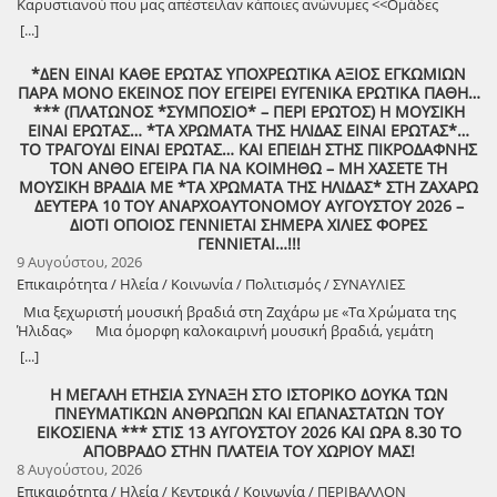
Καρυστιανού που μας απέστειλαν κάποιες ανώνυμες <<Ομάδες
Πολιτών>>!
[...]
*ΔΕΝ ΕΙΝΑΙ ΚΑΘΕ ΕΡΩΤΑΣ ΥΠΟΧΡΕΩΤΙΚΑ ΑΞΙΟΣ ΕΓΚΩΜΙΩΝ
ΠΑΡΑ ΜΟΝΟ ΕΚΕΙΝΟΣ ΠΟΥ ΕΓΕΙΡΕΙ ΕΥΓΕΝΙΚΑ ΕΡΩΤΙΚΑ ΠΑΘΗ…
*** (ΠΛΑΤΩΝΟΣ *ΣΥΜΠΟΣΙΟ* – ΠΕΡΙ ΕΡΩΤΟΣ) Η ΜΟΥΣΙΚΗ
ΕΙΝΑΙ ΕΡΩΤΑΣ… *ΤΑ ΧΡΩΜΑΤΑ ΤΗΣ ΗΛΙΔΑΣ ΕΙΝΑΙ ΕΡΩΤΑΣ*…
ΤΟ ΤΡΑΓΟΥΔΙ ΕΙΝΑΙ ΕΡΩΤΑΣ… ΚΑΙ ΕΠΕΙΔΗ ΣΤΗΣ ΠΙΚΡΟΔΑΦΝΗΣ
ΤΟΝ ΑΝΘΟ ΕΓΕΙΡΑ ΓΙΑ ΝΑ ΚΟΙΜΗΘΩ – ΜΗ ΧΑΣΕΤΕ ΤΗ
ΜΟΥΣΙΚΗ ΒΡΑΔΙΑ ΜΕ *ΤΑ ΧΡΩΜΑΤΑ ΤΗΣ ΗΛΙΔΑΣ* ΣΤΗ ΖΑΧΑΡΩ
ΔΕΥΤΕΡΑ 10 ΤΟΥ ΑΝΑΡΧΟΑΥΤΟΝΟΜΟΥ ΑΥΓΟΥΣΤΟΥ 2026 –
ΔΙΟΤΙ ΟΠΟΙΟΣ ΓΕΝΝΙΕΤΑΙ ΣΗΜΕΡΑ ΧΙΛΙΕΣ ΦΟΡΕΣ
ΓΕΝΝΙΕΤΑΙ…!!!
9 Αυγούστου, 2026
Επικαιρότητα / Ηλεία / Κοινωνία / Πολιτισμός / ΣΥΝΑΥΛΙΕΣ
Μια ξεχωριστή μουσική βραδιά στη Ζαχάρω με «Τα Χρώματα της
Ήλιδας» Μια όμορφη καλοκαιρινή μουσική βραδιά, γεμάτη
μελωδίες, πολιτισμό και καλή διάθεση, διοργανώνει ο Δήμος
[...]
Ζαχάρως, στο πλαίσιο του Καλοκαιρινού Πολιτιστικού
Προγράμματος. Τη Δευτέρα 10 Αυγούστου, στις 21:30, το προαύλιο
Η ΜΕΓΑΛΗ ΕΤΗΣΙΑ ΣΥΝΑΞΗ ΣΤΟ ΙΣΤΟΡΙΚΟ ΔΟΥΚΑ ΤΩΝ
του Γυμνασίου Ζαχάρως θα γεμίσει μουσική, καθώς η Ορχήστρα «Τα
ΠΝΕΥΜΑΤΙΚΩΝ ΑΝΘΡΩΠΩΝ ΚΑΙ ΕΠΑΝΑΣΤΑΤΩΝ ΤΟΥ
Χρώματα της Ήλιδας» θα παρουσιάσει ένα ξεχωριστό μουσικό
ΕΙΚΟΣΙΕΝΑ *** ΣΤΙΣ 13 ΑΥΓΟΥΣΤΟΥ 2026 ΚΑΙ ΩΡΑ 8.30 ΤΟ
πρόγραμμα. Μια βραδιά που έρχεται να ενώσει ανθρώπους
ΑΠΟΒΡΑΔΟ ΣΤΗΝ ΠΛΑΤΕΙΑ ΤΟΥ ΧΩΡΙΟΥ ΜΑΣ!
διαφορετικών ηλικιών μέσα από τη δύναμη της μουσικής και να
8 Αυγούστου, 2026
προσφέρει σε κατοίκους και επισκέπτες μια όμορφη καλοκαιρινή
Επικαιρότητα / Ηλεία / Κεντρικά / Κοινωνία / ΠΕΡΙΒΑΛΛΟΝ