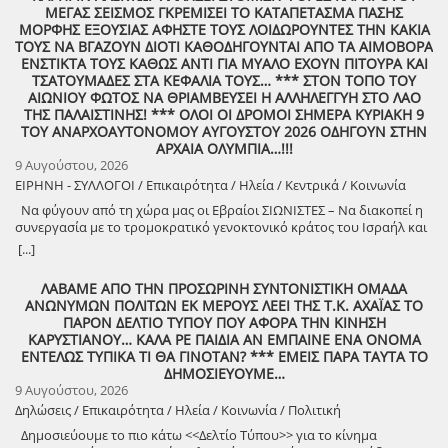
ευελπιστούμε να είναι μια συνάντηση ανθρώπων, μια κοινή ανάσα,
ΜΕΓΑΣ ΣΕΙΣΜΟΣ ΓΚΡΕΜΙΣΕΙ ΤΟ ΚΑΤΑΠΕΤΑΣΜΑ ΠΑΣΗΣ
μια υπενθύμιση ότι ο πολιτισμός γεννιέται εκεί όπου μοιραζόμαστε,
ΜΟΡΦΗΣ ΕΞΟΥΣΙΑΣ ΑΦΗΣΤΕ ΤΟΥΣ ΛΟΙΔΩΡΟΥΝΤΕΣ ΤΗΝ ΚΑΚΙΑ
ακούμε και δημιουργούμε μαζί. Την Δευτέρα 10 Αυγούστου, στις
ΤΟΥΣ ΝΑ ΒΓΑΖΟΥΝ ΔΙΟΤΙ ΚΑΘΟΔΗΓΟΥΝΤΑΙ ΑΠΟ ΤΑ ΑΙΜΟΒΟΡΑ
21:00 , στήνουμε ξανά ένα Συμπόσιον Τέχνης, με «Ιστορίες και
ΕΝΣΤΙΚΤΑ ΤΟΥΣ ΚΑΘΩΣ ΑΝΤΙ ΓΙΑ ΜΥΑΛΟ ΕΧΟΥΝ ΠΙΤΟΥΡΑ ΚΑΙ
Τραγούδια» , στον ξεχωριστό χώρο της πέτρινης εκκλησίας στα
ΤΣΑΤΟΥΜΑΔΕΣ ΣΤΑ ΚΕΦΑΛΙΑ ΤΟΥΣ… *** ΣΤΟΝ ΤΟΠΟ ΤΟΥ
Λαστέικα. Σας περιμένουμε κοντά μας! Γιάννης Κορίζης – Δημήτρης
ΑΙΩΝΙΟΥ ΦΩΤΟΣ ΝΑ ΘΡΙΑΜΒΕΥΣΕΙ Η ΑΛΛΗΛΕΓΓΥΗ ΣΤΟ ΛΑΟ
Κορίζης Με την υποστήριξη του Δήμος Πύργου / Municipality Of
ΤΗΣ ΠΑΛΑΙΣΤΙΝΗΣ! *** ΟΛΟΙ ΟΙ ΔΡΟΜΟΙ ΣΗΜΕΡΑ ΚΥΡΙΑΚΗ 9
Pyrgos 2024 -2028
ΤΟΥ ΑΝΑΡΧΟΑΥΤΟΝΟΜΟΥ ΑΥΓΟΥΣΤΟΥ 2026 ΟΔΗΓΟΥΝ ΣΤΗΝ
ΑΡΧΑΙΑ ΟΛΥΜΠΙΑ…!!!
9 Αυγούστου, 2026
ΕΙΡΗΝΗ - ΣΥΛΛΟΓΟΙ / Επικαιρότητα / Ηλεία / Κεντρικά / Κοινωνία
Να φύγουν από τη χώρα μας οι Εβραίοι ΣΙΩΝΙΣΤΕΣ – Να διακοπεί η
συνεργασία με το τρομοκρατικό γενοκτονικό κράτος του Ισραήλ και
φέρτε πίσω στην Ελλάδα από τη Σαουδική Αραβία τους ελληνικούς
[...]
patriot!!
ΛΑΒΑΜΕ ΑΠΟ ΤΗΝ ΠΡΟΣΩΡΙΝΗ ΣΥΝΤΟΝΙΣΤΙΚΗ ΟΜΑΔΑ
ΑΝΩΝΥΜΩΝ ΠΟΛΙΤΩΝ ΕΚ ΜΕΡΟΥΣ ΛΕΕΙ ΤΗΣ Τ.Κ. ΑΧΑΪΑΣ ΤΟ
ΠΑΡΟΝ ΔΕΛΤΙΟ ΤΥΠΟΥ ΠΟΥ ΑΦΟΡΑ ΤΗΝ ΚΙΝΗΣΗ
ΚΑΡΥΣΤΙΑΝΟΥ… ΚΑΛΑ ΡΕ ΠΑΙΔΙΑ ΑΝ ΕΜΠΑΙΝΕ ΕΝΑ ΟΝΟΜΑ
ΕΝΤΕΛΩΣ ΤΥΠΙΚΑ ΤΙ ΘΑ ΓΙΝΟΤΑΝ? *** ΕΜΕΙΣ ΠΑΡΑ ΤΑΥΤΑ ΤΟ
ΔΗΜΟΣΙΕΥΟΥΜΕ…
9 Αυγούστου, 2026
Δηλώσεις / Επικαιρότητα / Ηλεία / Κοινωνία / Πολιτική
Δημοσιεύουμε το πιο κάτω <<Δελτίο Τύπου>> για το κίνημα