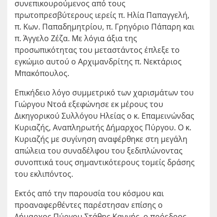
συνεπικουρούμενος από τους
πρωτοπρεσβύτερους ιερείς π. Ηλία Παπαγγελή,
π. Κων. Παπαδημητρίου, π. Γρηγόριο Πάπαρη και
π. Άγγελο Ζέζα. Με λόγια άξια της
προσωπικότητας του μεταστάντος έπλεξε το
εγκώμιο αυτού ο Αρχιμανδρίτης π. Νεκτάριος
Μπακόπουλος.
Επικήδειο λόγο συμμετρικό των χαρισμάτων του
Γιώργου Ντοά εξεφώνησε εκ μέρους του
Δικηγορικού Συλλόγου Ηλείας ο κ. Επαμεινώνδας
Κυριαζής, Αναπληρωτής Δήμαρχος Πύργου. Ο κ.
Κυριαζής με συγίνηση αναφέρθηκε στη μεγάλη
απώλεια του συναδέλφου του ξεδιπλώνοντας
συνοπτικά τους σημαντικότερους τομείς δράσης
του εκλιπόντος.
Εκτός από την παρουσία του κόσμου και
προαναφερθέντες παρέστησαν επίσης ο
Δήμαρχος Πύργου Στάθης Καννής, ο πρόεδρος