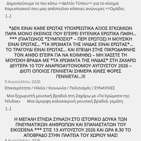
Δημοσιεύουμε το πιο κάτω <<Δελτίο Τύπου>> για το κίνημα
Καρυστιανού που μας απέστειλαν κάποιες ανώνυμες <<Ομάδες
Πολιτών>>!
[...]
*ΔΕΝ ΕΙΝΑΙ ΚΑΘΕ ΕΡΩΤΑΣ ΥΠΟΧΡΕΩΤΙΚΑ ΑΞΙΟΣ ΕΓΚΩΜΙΩΝ
ΠΑΡΑ ΜΟΝΟ ΕΚΕΙΝΟΣ ΠΟΥ ΕΓΕΙΡΕΙ ΕΥΓΕΝΙΚΑ ΕΡΩΤΙΚΑ ΠΑΘΗ…
*** (ΠΛΑΤΩΝΟΣ *ΣΥΜΠΟΣΙΟ* – ΠΕΡΙ ΕΡΩΤΟΣ) Η ΜΟΥΣΙΚΗ
ΕΙΝΑΙ ΕΡΩΤΑΣ… *ΤΑ ΧΡΩΜΑΤΑ ΤΗΣ ΗΛΙΔΑΣ ΕΙΝΑΙ ΕΡΩΤΑΣ*…
ΤΟ ΤΡΑΓΟΥΔΙ ΕΙΝΑΙ ΕΡΩΤΑΣ… ΚΑΙ ΕΠΕΙΔΗ ΣΤΗΣ ΠΙΚΡΟΔΑΦΝΗΣ
ΤΟΝ ΑΝΘΟ ΕΓΕΙΡΑ ΓΙΑ ΝΑ ΚΟΙΜΗΘΩ – ΜΗ ΧΑΣΕΤΕ ΤΗ
ΜΟΥΣΙΚΗ ΒΡΑΔΙΑ ΜΕ *ΤΑ ΧΡΩΜΑΤΑ ΤΗΣ ΗΛΙΔΑΣ* ΣΤΗ ΖΑΧΑΡΩ
ΔΕΥΤΕΡΑ 10 ΤΟΥ ΑΝΑΡΧΟΑΥΤΟΝΟΜΟΥ ΑΥΓΟΥΣΤΟΥ 2026 –
ΔΙΟΤΙ ΟΠΟΙΟΣ ΓΕΝΝΙΕΤΑΙ ΣΗΜΕΡΑ ΧΙΛΙΕΣ ΦΟΡΕΣ
ΓΕΝΝΙΕΤΑΙ…!!!
9 Αυγούστου, 2026
Επικαιρότητα / Ηλεία / Κοινωνία / Πολιτισμός / ΣΥΝΑΥΛΙΕΣ
Μια ξεχωριστή μουσική βραδιά στη Ζαχάρω με «Τα Χρώματα της
Ήλιδας» Μια όμορφη καλοκαιρινή μουσική βραδιά, γεμάτη
μελωδίες, πολιτισμό και καλή διάθεση, διοργανώνει ο Δήμος
[...]
Ζαχάρως, στο πλαίσιο του Καλοκαιρινού Πολιτιστικού
Προγράμματος. Τη Δευτέρα 10 Αυγούστου, στις 21:30, το προαύλιο
Η ΜΕΓΑΛΗ ΕΤΗΣΙΑ ΣΥΝΑΞΗ ΣΤΟ ΙΣΤΟΡΙΚΟ ΔΟΥΚΑ ΤΩΝ
του Γυμνασίου Ζαχάρως θα γεμίσει μουσική, καθώς η Ορχήστρα «Τα
ΠΝΕΥΜΑΤΙΚΩΝ ΑΝΘΡΩΠΩΝ ΚΑΙ ΕΠΑΝΑΣΤΑΤΩΝ ΤΟΥ
Χρώματα της Ήλιδας» θα παρουσιάσει ένα ξεχωριστό μουσικό
ΕΙΚΟΣΙΕΝΑ *** ΣΤΙΣ 13 ΑΥΓΟΥΣΤΟΥ 2026 ΚΑΙ ΩΡΑ 8.30 ΤΟ
πρόγραμμα. Μια βραδιά που έρχεται να ενώσει ανθρώπους
ΑΠΟΒΡΑΔΟ ΣΤΗΝ ΠΛΑΤΕΙΑ ΤΟΥ ΧΩΡΙΟΥ ΜΑΣ!
διαφορετικών ηλικιών μέσα από τη δύναμη της μουσικής και να
8 Αυγούστου, 2026