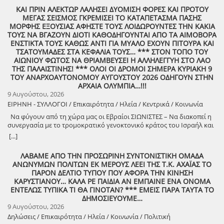
θεατή όχι ως παθητικό δέκτη, αλλά ως συνοδοιπόρο. Οι “ΡαψΩδήες”
ΚΑΙ ΠΡΙΝ ΑΛΕΚΤΩΡ ΛΑΛΗΣΕΙ ΔΥΟΜΙΣΗ ΦΟΡΕΣ ΚΑΙ ΠΡΟΤΟΥ
ευελπιστούμε να είναι μια συνάντηση ανθρώπων, μια κοινή ανάσα,
ΜΕΓΑΣ ΣΕΙΣΜΟΣ ΓΚΡΕΜΙΣΕΙ ΤΟ ΚΑΤΑΠΕΤΑΣΜΑ ΠΑΣΗΣ
μια υπενθύμιση ότι ο πολιτισμός γεννιέται εκεί όπου μοιραζόμαστε,
ΜΟΡΦΗΣ ΕΞΟΥΣΙΑΣ ΑΦΗΣΤΕ ΤΟΥΣ ΛΟΙΔΩΡΟΥΝΤΕΣ ΤΗΝ ΚΑΚΙΑ
ακούμε και δημιουργούμε μαζί. Την Δευτέρα 10 Αυγούστου, στις
ΤΟΥΣ ΝΑ ΒΓΑΖΟΥΝ ΔΙΟΤΙ ΚΑΘΟΔΗΓΟΥΝΤΑΙ ΑΠΟ ΤΑ ΑΙΜΟΒΟΡΑ
21:00 , στήνουμε ξανά ένα Συμπόσιον Τέχνης, με «Ιστορίες και
ΕΝΣΤΙΚΤΑ ΤΟΥΣ ΚΑΘΩΣ ΑΝΤΙ ΓΙΑ ΜΥΑΛΟ ΕΧΟΥΝ ΠΙΤΟΥΡΑ ΚΑΙ
Τραγούδια» , στον ξεχωριστό χώρο της πέτρινης εκκλησίας στα
ΤΣΑΤΟΥΜΑΔΕΣ ΣΤΑ ΚΕΦΑΛΙΑ ΤΟΥΣ… *** ΣΤΟΝ ΤΟΠΟ ΤΟΥ
Λαστέικα. Σας περιμένουμε κοντά μας! Γιάννης Κορίζης – Δημήτρης
ΑΙΩΝΙΟΥ ΦΩΤΟΣ ΝΑ ΘΡΙΑΜΒΕΥΣΕΙ Η ΑΛΛΗΛΕΓΓΥΗ ΣΤΟ ΛΑΟ
Κορίζης Με την υποστήριξη του Δήμος Πύργου / Municipality Of
ΤΗΣ ΠΑΛΑΙΣΤΙΝΗΣ! *** ΟΛΟΙ ΟΙ ΔΡΟΜΟΙ ΣΗΜΕΡΑ ΚΥΡΙΑΚΗ 9
Pyrgos 2024 -2028
ΤΟΥ ΑΝΑΡΧΟΑΥΤΟΝΟΜΟΥ ΑΥΓΟΥΣΤΟΥ 2026 ΟΔΗΓΟΥΝ ΣΤΗΝ
ΑΡΧΑΙΑ ΟΛΥΜΠΙΑ…!!!
9 Αυγούστου, 2026
ΕΙΡΗΝΗ - ΣΥΛΛΟΓΟΙ / Επικαιρότητα / Ηλεία / Κεντρικά / Κοινωνία
Να φύγουν από τη χώρα μας οι Εβραίοι ΣΙΩΝΙΣΤΕΣ – Να διακοπεί η
συνεργασία με το τρομοκρατικό γενοκτονικό κράτος του Ισραήλ και
φέρτε πίσω στην Ελλάδα από τη Σαουδική Αραβία τους ελληνικούς
[...]
patriot!!
ΛΑΒΑΜΕ ΑΠΟ ΤΗΝ ΠΡΟΣΩΡΙΝΗ ΣΥΝΤΟΝΙΣΤΙΚΗ ΟΜΑΔΑ
ΑΝΩΝΥΜΩΝ ΠΟΛΙΤΩΝ ΕΚ ΜΕΡΟΥΣ ΛΕΕΙ ΤΗΣ Τ.Κ. ΑΧΑΪΑΣ ΤΟ
ΠΑΡΟΝ ΔΕΛΤΙΟ ΤΥΠΟΥ ΠΟΥ ΑΦΟΡΑ ΤΗΝ ΚΙΝΗΣΗ
ΚΑΡΥΣΤΙΑΝΟΥ… ΚΑΛΑ ΡΕ ΠΑΙΔΙΑ ΑΝ ΕΜΠΑΙΝΕ ΕΝΑ ΟΝΟΜΑ
ΕΝΤΕΛΩΣ ΤΥΠΙΚΑ ΤΙ ΘΑ ΓΙΝΟΤΑΝ? *** ΕΜΕΙΣ ΠΑΡΑ ΤΑΥΤΑ ΤΟ
ΔΗΜΟΣΙΕΥΟΥΜΕ…
9 Αυγούστου, 2026
Δηλώσεις / Επικαιρότητα / Ηλεία / Κοινωνία / Πολιτική