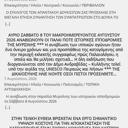
προσφέρει σε κατοίκους και επισκέπτες μια όμορφη καλοκαιρινή
Επικαιρότητα / Ηλεία / Κεντρικά / Κοινωνία / ΠΕΡΙΒΑΛΛΟΝ
έξοδο. Ο Δήμος Ζαχάρως συνεχίζει να επενδύει στον πολιτισμό και να
Ο ΣΥΛΛΟΓΟΣ ΤΩΝ ΑΠΑΝΤΑΧΟΥ ΔΟΥΚΙΩΤΩΝ ΣΑΣ ΠΡΟΣΚΑΛΕΙ ΣΤΗ
δημιουργεί αφορμές για συνάντηση, ψυχαγωγία και συμμετοχή.
ΜΕΓΑΛΗ ΕΤΗΣΙΑ ΣΥΝΑΝΤΗΣΗ ΤΩΝ ΣΥΜΠΑΤΡΙΩΤΩΝ ΣΤΟ ΔΟΥΚΑ ΤΟ
Δευτέρα 10 Αυγούστου | 21:30 Προαύλιο Γυμνασίου Ζαχάρως
ΑΘΑΝΑΤΟ! Μεγάλη η χαρά η δική μας για το ριζιμιό μας και για
[...]
τον επαναστάτη πρόγονό μας που πολέμησε με το σπαθί στο χέρι
στο Πούσι τους Τουρκαλβανούς και είχε και μπαρουτόμυλο για τα
ΑΥΡΙΟ ΣΑΒΒΑΤΟ 8 ΤΟΥ ΜΑΚΡΟΗΜΕΡΕΥΟΝΤΟΣ ΑΥΓΟΥΣΤΟΥ
κανόνια του αγώνα! ΦΩΤΟΓΡΑΦΙΕΣ ΚΑΙ ΠΡΟΣΚΛΗΣΗ ΓΙΑ ΤΟ
2026 ΑΝΑΒΙΩΝΟΥΝ ΟΙ ΠΑΛΑΙ ΠΟΤΕ ΙΣΤΟΡΙΚΕΣ ΙΠΠΟΔΡΟΜΙΕΣ
ΣΥΝΑΠΑΝΤΗΜΑ (Πατήστε πάνω στο σύνδεσμο για να ανοίξει το
ΤΗΣ ΜΥΡΣΙΝΗΣ *** Η αναβίωση των ιππικών αγώνων ήταν
αρχείο) Ο Σύλλογος των απανταχού Δουκιωτών σάς προσκαλεί στην
ένα όνειρο χρόνων και μια προσπάθεια της καταγόμενης από
εκδήλωση που θα πραγματοποιηθεί στο χωριό μας, το ΔΟΥΚΑ, σε
την περιοχή εκλεκτής συγγραφέως Ηρώς Παλαιολόγου, η
συνδιοργάνωση με τον Δήμο Αρχαίας Ολυμπίας, στις 13 Αυγούστου,
οποία και θα μιλήσει σχετικά… Η όλη εκδήλωση που
ημέρα Πέμπτη και ώρα 8:30 μ.μ., στην πλατεία του χωριού με θέμα:
διοργανώνεται από τον Δήμο Ανδραβίδας – Κυλλήνης τελεί
«Άυλη πολιτιστική κληρονομιά: Eκφράσεις, Δράσεις Διαφύλαξης και
υπό την αιγίδα της UNESCO Πειραιώς και Νήσων *** ΤΗΣ
Προοπτικές στην Ηλεία» Oμιλητές: – Διομήδης Τόλιος, Διεύθυνση
ΔΙΚΑΙΟΣΥΝΗΣ ΗΛΙΕ ΝΟΗΤΕ ΟΣΟΙ ΠΙΣΤΟΙ ΠΡΟΣΕΛΘΕΤΕ…
Νεότερης Πολιτιστικής Κληρονομιάς ΥΠΠΟ-Σύλλογος Διβριωτών
7 Αυγούστου, 2026
Αθήνας – Γωγώ Κανελλοπούλου, εκπαιδευτικός – Νίκος
Επικαιρότητα / Ηλεία / Κοινωνία / Πολιτισμός / ΤΟΠΙΚΗ
Σιάκκουλης, Πρόεδρος eco action Νεμούτας Θα ακολουθήσoυν
ΑΥΤΟΔΙΟΙΚΗΣΗ
χοροί της Ηλείας από το Λύκειο Ελληνίδων Πύργου Η είσοδος για
την πολιτιστική εκδήλωση είναι ελεύθερη. Μετά το πέρας της
Η αναβίωση στην παραλία Μυρσίνης των ιστορικών ιπποδρομιών
εκδήλωσης, σας προσκαλούμε να διασκεδάσουμε όλοι μαζί με
το Σάββατο 8 Αυγούστου 2026
ζωντανή παραδοσιακή μουσική από τη μουσική ομάδα του
[...]
Λύσανδρου Παναγόπουλου, σε μια βραδιά γεμάτη κέφι, χορό και
γεύσεις. Θα προσφερθούν παραδοσιακά εδέσματα. Πρόσκληση
ΣΤΗΝ ΤΕΛΙΚΗ ΕΥΘΕΙΑ ΒΡΙΣΚΕΤΑΙ ΕΝΑ ΕΡΓΟ ΣΗΜΑΝΤΙΚΟ
συμμετοχής στο γλέντι: 10 ευρώ ανά άτομο.
ΥΨΗΛΟΥ ΚΟΣΤΟΥΣ ΓΙΑ ΤΗΝ ΑΠΟΚΑΤΑΣΤΑΣΗ ΤΗΣ