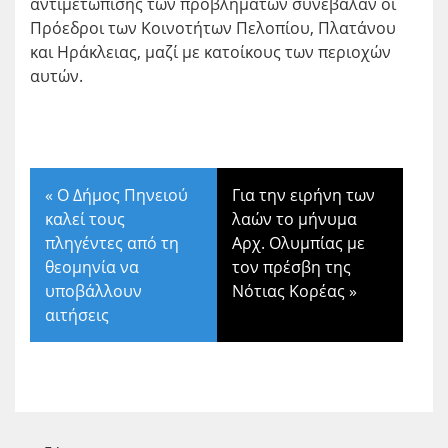
αντιμετώπισης των προβλημάτων συνέβαλαν οι
Πρόεδροι των Κοινοτήτων Πελοπίου, Πλατάνου
και Ηράκλειας, μαζί με κατοίκους των περιοχών
αυτών.
«
Ο Δήμος Πηνειού
Για την ειρήνη των
καλεί τους
λαών το μήνυμα
πληγέντες από τη
Αρχ. Ολυμπίας με
θεομηνία να
τον πρέσβη της
υποβάλλουν
Νότιας Κορέας
»
αιτήσεις