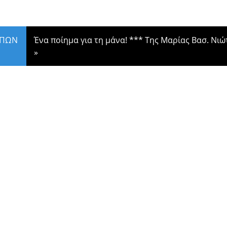
ΟΠΩΝ
Ένα ποίημα για τη μάνα! *** Της Μαρίας Βασ. Νιώ
»