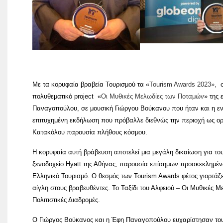
Με τα κορυφαία βραβεία Τουρισμού τα «
Tourism Awards 2023»,
σ
πολυθεματικό project «
Οι Μυθικές Μελωδίες των Ποταμών
» της 
Παναγοπούλου, σε μουσική Γιώργου Βούκανου που ήταν και η ε
επιτυχημένη εκδήλωση που πρόβαλλε διεθνώς την περιοχή ως ορό
Κατακόλου παρουσία πλήθους κόσμου.
Η κορυφαία αυτή βράβευση αποτελεί μια μεγάλη δικαίωση για το
ξενοδοχείο Hyatt της Αθήνας, παρουσία επίσημων προσκεκλημέν
Ελληνικό Τουρισμό. Ο θεσμός των Tourism Awards φέτος γιορτάζ
αίγλη στους βραβευθέντες. Το Ταξίδι του Αλφειού – Οι Μυθικές
Πολιτιστικές Διαδρομές.
Ο Γιώργος Βούκανος και η Έφη Παναγοπούλου ευχαρίστησαν τους 