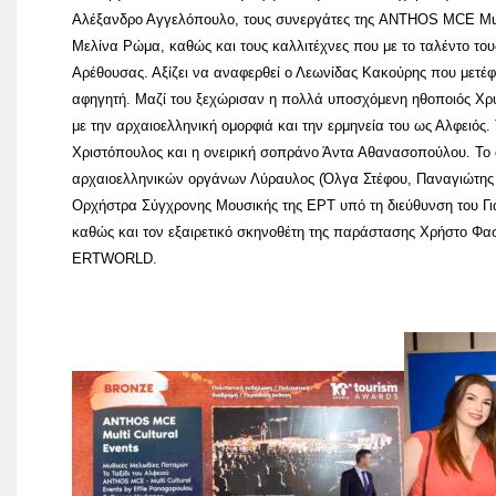
Αλέξανδρο Αγγελόπουλο, τους συνεργάτες της ANTHOS MCE Μulti Cu
Μελίνα Ρώμα, καθώς και τους καλλιτέχνες που με το ταλέντο το
Αρέθουσας. Αξίζει να αναφερθεί ο Λεωνίδας Κακούρης που μετέφε
αφηγητή. Μαζί του ξεχώρισαν η πολλά υποσχόμενη ηθοποιός Χρ
με την αρχαιοελληνική ομορφιά και την ερμηνεία του ως Αλφειό
Χριστόπουλος και η ονειρική σοπράνο Άντα Αθανασοπούλου. Το
αρχαιοελληνικών οργάνων Λύραυλος (Όλγα Στέφου, Παναγιώτης Στ
Ορχήστρα Σύγχρονης Μουσικής της ΕΡΤ υπό τη διεύθυνση του Γ
καθώς και τον εξαιρετικό σκηνοθέτη της παράστασης Χρήστο Φασ
ΕRΤWORLD.