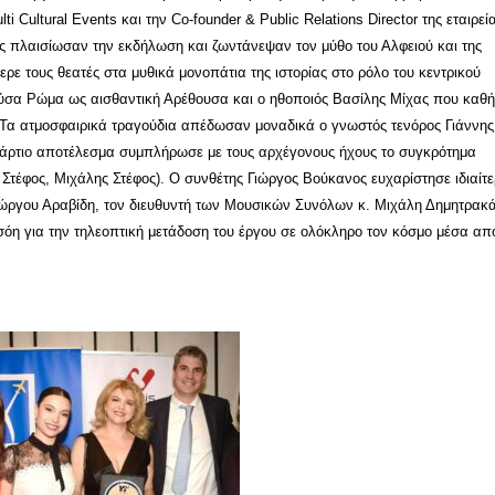
ltural Events και την Co-founder & Public Relations Director της εταιρεία
υς πλαισίωσαν την εκδήλωση και ζωντάνεψαν τον μύθο του Αλφειού και της
ρε τους θεατές στα μυθικά μονοπάτια της ιστορίας στο ρόλο του κεντρικού
ύσα Ρώμα ως αισθαντική Αρέθουσα και ο ηθοποιός Βασίλης Μίχας που καθ
ς. Τα ατμοσφαιρικά τραγούδια απέδωσαν μοναδικά ο γνωστός τενόρος Γιάννης
 άρτιο αποτέλεσμα συμπλήρωσε με τους αρχέγονους ήχους το συγκρότημα
έφος, Μιχάλης Στέφος). Ο συνθέτης Γιώργος Βούκανος ευχαρίστησε ιδιαίτε
ιώργου Αραβίδη, τον διευθυντή των Μουσικών Συνόλων κ. Μιχάλη Δημητρακ
όη για την τηλεοπτική μετάδοση του έργου σε ολόκληρο τον κόσμο μέσα απ