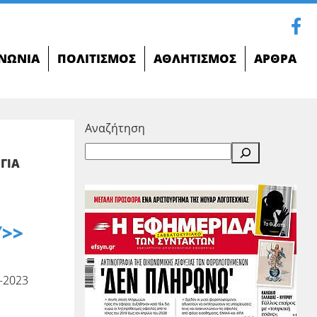
ΝΩΝΊΑ
ΠΟΛΙΤΙΣΜΌΣ
ΑΘΛΗΤΙΣΜΌΣ
ΆΡΘΡΑ
Αναζήτηση
 ΓΙΑ
Υ>>
-2023