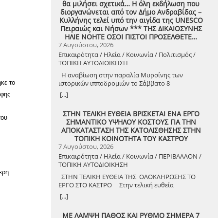
θα μιλήσει σχετικά… Η όλη εκδήλωση που
διοργανώνεται από τον Δήμο Ανδραβίδας –
Κυλλήνης τελεί υπό την αιγίδα της UNESCO
Πειραιώς και Νήσων *** ΤΗΣ ΔΙΚΑΙΟΣΥΝΗΣ
ΗΛΙΕ ΝΟΗΤΕ ΟΣΟΙ ΠΙΣΤΟΙ ΠΡΟΣΕΛΘΕΤΕ…
7 Αυγούστου, 2026
Επικαιρότητα / Ηλεία / Κοινωνία / Πολιτισμός /
ΤΟΠΙΚΗ ΑΥΤΟΔΙΟΙΚΗΣΗ
Η αναβίωση στην παραλία Μυρσίνης των
κε το
ιστορικών ιπποδρομιών το Σάββατο 8
Αυγούστου 2026
[...]
Έφης
ΣΤΗΝ ΤΕΛΙΚΗ ΕΥΘΕΙΑ ΒΡΙΣΚΕΤΑΙ ΕΝΑ ΕΡΓΟ
του
ΣΗΜΑΝΤΙΚΟ ΥΨΗΛΟΥ ΚΟΣΤΟΥΣ ΓΙΑ ΤΗΝ
ΑΠΟΚΑΤΑΣΤΑΣΗ ΤΗΣ ΚΑΤΟΛΙΣΘΗΣΗΣ ΣΤΗΝ
ΤΟΠΙΚΗ ΚΟΙΝΟΤΗΤΑ ΤΟΥ ΚΑΣΤΡΟΥ
7 Αυγούστου, 2026
Επικαιρότητα / Ηλεία / Κοινωνία / ΠΕΡΙΒΑΛΛΟΝ /
ΤΟΠΙΚΗ ΑΥΤΟΔΙΟΙΚΗΣΗ
τερη
ΣΤΗΝ ΤΕΛΙΚΗ ΕΥΘΕΙΑ ΤΗΣ ΟΛΟΚΛΗΡΩΣΗΣ ΤΟ
ΕΡΓΟ ΣΤΟ ΚΑΣΤΡΟ Στην τελική ευθεία
ολοκλήρωσης βρίσκεται το κρίσιμο έργο
[...]
αποκατάστασης της κατολίσθησης στην Τ.Κ.
Κάστρου, προϋπολογισμού 1,25 εκατομμυρίων
ΜΕ ΛΑΜΨΗ ΠΑΘΟΣ ΚΑΙ ΡΥΘΜΟ ΣΗΜΕΡΑ 7
ευρώ. Έπειτα από αυτοψία που πραγματοποίησε