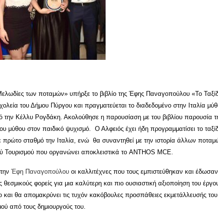
 Μελωδίες των ποταμών» υπήρξε το βιβλίο της Έφης Παναγοπούλου «Το Ταξίδ
ολεία του Δήμου Πύργου και πραγματεύεται το διαδεδομένο στην Ιταλία μύθ
πό την Κέλλυ Ρογδάκη. Ακολούθησε η παρουσίαση με του βιβλίου παρουσία τ
μύθου στον παιδικό ψυχισμό. Ο Αλφειός έχει ήδη προγραμματίσει το ταξίδ
με πρώτο σταθμό την Ιταλία, ενώ θα συναντηθεί με την ιστορία άλλων ποταμ
κού Τουρισμού που οργανώνει αποκλειστικά το ANTHOS MCE.
 την
Έφη Παναγοπούλου
οι καλλιτέχνες που τους εμπιστεύθηκαν και έδωσαν
 θεσμικούς φορείς για μια καλύτερη και πιο ουσιαστική αξιοποίηση του έργο
ο και θα απομακρύνει τις τυχόν κακόβουλες προσπάθειες εκμετάλλευσής του
μού από τους δημιουργούς του.