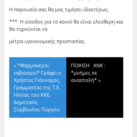
Η παρουσία σας θα μας τιμήσει ιδιαιτέρως.
*** Η είσοδος για το κοινό θα είναι ελεύθερη και
θα τηρούνται τα
μέτρα υγειονομικής προστασίας.
«
*Φαρμακεροί
ΠΟΙΗΣΗ ΑΝΚ :
εκβιασμοί* Γράφει ο
*μνήμες σε
Χρήστος Γιάνναρος,
αναστολή*
»
Γραμματέας της Τ.Ε.
Ηλείας του ΚΚΕ,
Δημοτικός
Σύμβουλος Πύργου