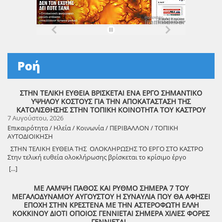
Ροή
ΣΤΗΝ ΤΕΛΙΚΗ ΕΥΘΕΙΑ ΒΡΙΣΚΕΤΑΙ ΕΝΑ ΕΡΓΟ ΣΗΜΑΝΤΙΚΟ
ΥΨΗΛΟΥ ΚΟΣΤΟΥΣ ΓΙΑ ΤΗΝ ΑΠΟΚΑΤΑΣΤΑΣΗ ΤΗΣ
ΚΑΤΟΛΙΣΘΗΣΗΣ ΣΤΗΝ ΤΟΠΙΚΗ ΚΟΙΝΟΤΗΤΑ ΤΟΥ ΚΑΣΤΡΟΥ
7 Αυγούστου, 2026
Επικαιρότητα / Ηλεία / Κοινωνία / ΠΕΡΙΒΑΛΛΟΝ / ΤΟΠΙΚΗ
ΑΥΤΟΔΙΟΙΚΗΣΗ
ΣΤΗΝ ΤΕΛΙΚΗ ΕΥΘΕΙΑ ΤΗΣ ΟΛΟΚΛΗΡΩΣΗΣ ΤΟ ΕΡΓΟ ΣΤΟ ΚΑΣΤΡΟ
Στην τελική ευθεία ολοκλήρωσης βρίσκεται το κρίσιμο έργο
αποκατάστασης της κατολίσθησης στην Τ.Κ. Κάστρου,
[...]
προϋπολογισμού 1,25 εκατομμυρίων ευρώ. Έπειτα από αυτοψία που
πραγματοποίησε ο Δήμαρχος Ανδραβίδας-Κυλλήνης, Γιάννης
ΜΕ ΛΑΜΨΗ ΠΑΘΟΣ ΚΑΙ ΡΥΘΜΟ ΣΗΜΕΡΑ 7 ΤΟΥ
Λέντζας, μαζί με κλιμάκιο της Τεχνικής Υπηρεσίας και εκπροσώπους
ΜΕΓΑΛΟΔΥΝΑΜΟΥ ΑΥΓΟΥΣΤΟΥ Η ΣΥΝΑΥΛΙΑ ΠΟΥ ΘΑ ΑΦΗΣΕΙ
της δημοτικής αρχής, διαπιστώθηκε πως οι παρεμβάσεις προχωρούν
ΕΠΟΧΗ ΣΤΗΝ ΚΡΕΣΤΕΝΑ ΜΕ ΤΗΝ ΑΣΤΕΡΟΦΩΤΗ ΕΛΛΗ
άμεσα και αυστηρά εντός των χρονοδιαγραμμάτων. ​Το έργο
ΚΟΚΚΙΝΟΥ ΔΙΟΤΙ ΟΠΟΙΟΣ ΓΕΝΝΙΕΤΑΙ ΣΗΜΕΡΑ ΧΙΛΙΕΣ ΦΟΡΕΣ
χρηματοδοτείται από το Εθνικό Πρόγραμμα Ανάπτυξης και στο
ΓΕΝΝΙΕΤΑΙ…