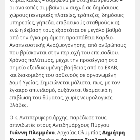
κτίρια, καθώς – σύμφωνα με στοιχεία ερευνών –
οι ανακοπές συμβαίνουν συχνά σε δημόσιους
χώρους (κεντρικές πλατείες, τράπεζες, δημόσιες
υπηρεσίες, γήπεδα, επιβατικούς σταθμούς κ.α),
ενώ η έκβασή τους εξαρτάται σε μεγάλο βαθμό
από την έγκαιρη-άμεση προσπάθεια Καρδιο-
Αναπνευστικής Αναζωογόνησης, από ανθρώπους
που βρίσκονται στην περιοχή του επεισοδίου.
Χρόνος πολύτιμος, μέχρι την προσέγγιση στο
σημείο εξειδικευμένης βοήθειας από το ΕΚΑΒ,
και διακομιδής του ασθενούς σε οργανωμένη
Δομή Υγείας. Σημειώνεται μάλιστα, πως, με τον
έγκαιρο απινιδισμό, αυξάνεται θεαματικά η
επιβίωση του θύματος, χωρίς νευρολογικές
βλάβες.
Ο κ. Αντιπεριφερειάρχης, παρέδωσε τους
απινιδωτές στους Αντιδημάρχους Πύργου
Γιάννη Πλεμμένο
, Αρχαίας Ολυμπίας
Δημήτρη