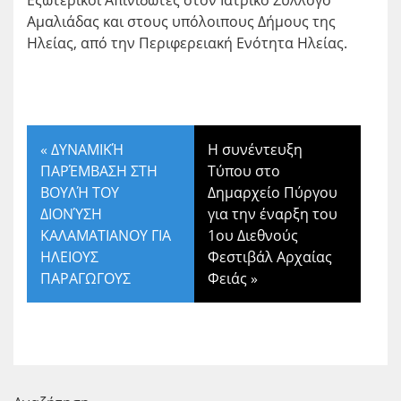
Εξωτερικοί Απινιδωτές στον Ιατρικό Σύλλογο
Αμαλιάδας και στους υπόλοιπους Δήμους της
Ηλείας, από την Περιφερειακή Ενότητα Ηλείας.
«
ΔΥΝΑΜΙΚΉ
Η συνέντευξη
ΠΑΡΈΜΒΑΣΗ ΣΤΗ
Τύπου στο
ΒΟΥΛΉ ΤΟΥ
Δημαρχείο Πύργου
ΔΙΟΝΎΣΗ
για την έναρξη του
ΚΑΛΑΜΑΤΙΑΝΟΥ ΓΙΑ
1ου Διεθνούς
ΗΛΕΙΟΥΣ
Φεστιβάλ Αρχαίας
ΠΑΡΑΓΩΓΟΥΣ
Φειάς
»