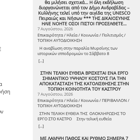
θα μιλήσει σχετικά… Η όλη εκδήλωση
διοργανώνεται από τον Δήμο Ανδραβίδας –
Κυλλήνης τελεί υπό την αιγίδα της UNESCO
Πειραιώς και Νήσων *** ΤΗΣ ΔΙΚΑΙΟΣΥΝΗΣ
ΗΛΙΕ ΝΟΗΤΕ ΟΣΟΙ ΠΙΣΤΟΙ ΠΡΟΣΕΛΘΕΤΕ…
7 Αυγούστου, 2026
Επικαιρότητα / Ηλεία / Κοινωνία / Πολιτισμός /
ΤΟΠΙΚΗ ΑΥΤΟΔΙΟΙΚΗΣΗ
Η αναβίωση στην παραλία Μυρσίνης των
Ε
ιστορικών ιπποδρομιών το Σάββατο 8
Αυγούστου 2026
[...]
ΣΤΗΝ ΤΕΛΙΚΗ ΕΥΘΕΙΑ ΒΡΙΣΚΕΤΑΙ ΕΝΑ ΕΡΓΟ
ΣΗΜΑΝΤΙΚΟ ΥΨΗΛΟΥ ΚΟΣΤΟΥΣ ΓΙΑ ΤΗΝ
ΑΠΟΚΑΤΑΣΤΑΣΗ ΤΗΣ ΚΑΤΟΛΙΣΘΗΣΗΣ ΣΤΗΝ
α
ΤΟΠΙΚΗ ΚΟΙΝΟΤΗΤΑ ΤΟΥ ΚΑΣΤΡΟΥ
ρήση
7 Αυγούστου, 2026
Επικαιρότητα / Ηλεία / Κοινωνία / ΠΕΡΙΒΑΛΛΟΝ /
ΤΟΠΙΚΗ ΑΥΤΟΔΙΟΙΚΗΣΗ
ών
ΣΤΗΝ ΤΕΛΙΚΗ ΕΥΘΕΙΑ ΤΗΣ ΟΛΟΚΛΗΡΩΣΗΣ ΤΟ
ΕΡΓΟ ΣΤΟ ΚΑΣΤΡΟ Στην τελική ευθεία
ολοκλήρωσης βρίσκεται το κρίσιμο έργο
[...]
αποκατάστασης της κατολίσθησης στην Τ.Κ.
Κάστρου, προϋπολογισμού 1,25 εκατομμυρίων
ΜΕ ΛΑΜΨΗ ΠΑΘΟΣ ΚΑΙ ΡΥΘΜΟ ΣΗΜΕΡΑ 7
ευρώ. Έπειτα από αυτοψία που πραγματοποίησε