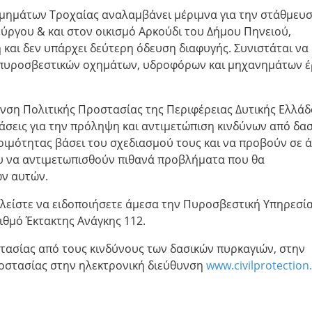
 Τμημάτων Τροχαίας αναλαμβάνει μέριμνα για την στάθμευ
Πύργου & και στον οικισμό Αρκούδι του Δήμου Πηνειού,
 και δεν υπάρχει δεύτερη όδευση διαφυγής. Συνιστάται να
 πυροσβεστικών οχημάτων, υδροφόρων και μηχανημάτων 
νση Πολιτικής Προστασίας της Περιφέρειας Δυτικής Ελλάδ
ράσεις για την πρόληψη και αντιμετώπιση κινδύνων από δασ
οιμότητας βάσει του σχεδιασμού τους και να προβούν σε 
 να αντιμετωπισθούν πιθανά προβλήματα που θα
ν αυτών.
αλείστε να ειδοποιήσετε άμεσα την Πυροσβεστική Υπηρεσί
ιθμό Έκτακτης Ανάγκης 112.
τασίας από τους κινδύνους των δασικών πυρκαγιών, στην
ροστασίας στην ηλεκτρονική διεύθυνση
www.civilprotection