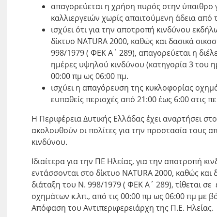
απαγορεύεται η χρήση πυρός στην ύπαιθρο 
καλλιεργειών χωρίς απαιτούμενη άδεια από 
ισχύει ότι για την αποτροπή κινδύνου εκδήλ
δίκτυο NATURA 2000, καθώς και δασικά οικο
998/1979 ( ΦΕΚ Α΄ 289), απαγορεύεται η δι
ημέρες υψηλού κινδύνου (κατηγορία 3 του 
00:00 πμ ως 06:00 πμ.
ισχύει η απαγόρευση της κυκλοφορίας οχημ
ευπαθείς περιοχές από 21:00 έως 6:00 στις
Η Περιφέρεια Δυτικής Ελλάδας έχει αναρτήσει στο s
ακολουθούν οι πολίτες για την προστασία τους α
κινδύνου.
Ιδιαίτερα για την ΠΕ Ηλείας, για την αποτροπή κ
εντάσσονται στο δίκτυο NATURA 2000, καθώς και 
διάταξη του Ν. 998/1979 ( ΦΕΚ Α΄ 289), τίθεται 
οχημάτων κ.λπ., από τις 00:00 πμ ως 06:00 πμ με
Απόφαση του Αντιπεριφερειάρχη της Π.Ε. Ηλείας.