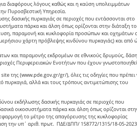
για διαφόρους λόγους καθώς και η καύση υπολειμμάτων
την Πυροσβεστική Υπηρεσία.
ωσης δασικής πυρκαγιάς σε περιοχές που εντάσσονται στο
συστήματα πάρκα και άλση όπως ορίζονται στην διάταξη το
έλευση, παραμονή και κυκλοφορία προσώπων και οχημάτων 
ημερήσιου χάρτη πρόβλεψης κινδύνου πυρκαγιάς) και από 
άτων και παραμονής εκδρομέων σε εθνικούς δρυμούς, δάση
 περιοχές Περιφερειακών Ενοτήτων που έχουν γνωστοποιηθε
ite της (www.pde.gov.gr/gr/), όλες τις οδηγίες που πρέπει
πό πυρκαγιά, αλλά και τους τρόπους αντιμετώπισης του
ινδύνου εκδήλωσης δασικής πυρκαγιάς σε περιοχές που
δασικά οικοσυστήματα πάρκα και άλση όπως ορίζονται στη
σε εφαρμογή το μέτρο της απαγόρευσης της κυκλοφορίας
 βάση την υπ΄ αριθ. πρωτ. ΠΔΕ/ΔΠΠ/ 158772/1315/18-05-2023