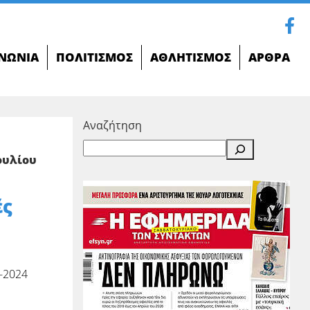
ΝΩΝΊΑ
ΠΟΛΙΤΙΣΜΌΣ
ΑΘΛΗΤΙΣΜΌΣ
ΆΡΘΡΑ
Αναζήτηση
ουλίου
ές
-2024