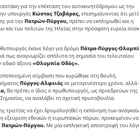
οτάκη για την επέκταση του αυτοκινητόδρομου ως την
ρώην υπουργός
Κώστας Τζαβάρας,
επισημαίνοντας ότι μετ
ης για την
Πατρών-Πύργου,
πρέπει να εκπληρωθεί και η
ν και των πολιτών της Ηλείας στην πρόσφατη ευρεία σύσ
ρωθυπουργός έκανε λόγο για δρόμο
Πάτρα-Πύργος-Ολυμπ
κά πως αναγνωρίζει απόλυτα τη σημασία του τελευταίου
ν οδικό άξονα
«Ολυμπία Οδός».
τροποποιημένη σύμβαση που κυρώθηκε στη Βουλή,
τμήματος
Πύργος-Αλφειός
σε μεταγενέστερο χρόνο, αλλά 
α,
θα πρέπει ο ίδιος ο πρωθυπουργός, ως προεδρεύων της
Σημασίας, να αναλάβει τη σχετική πρωτοβουλία.
ης τριετίας να έχει δρομολογηθεί η εκπόνηση των αναγκαί
η εξεύρεση εθνικών ή ευρωπαϊκών πόρων, προκειμένου να
η
Πατρών-Πύργου.
Με μία εκπληκτική αποστροφή του λόγ