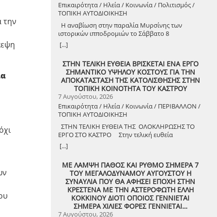
Επικαιρότητα / Ηλεία / Κοινωνία / Πολιτισμός /
ΤΟΠΙΚΗ ΑΥΤΟΔΙΟΙΚΗΣΗ
ά την
Η αναβίωση στην παραλία Μυρσίνης των
ιστορικών ιπποδρομιών το Σάββατο 8
Αυγούστου 2026
κεψη
[...]
ΣΤΗΝ ΤΕΛΙΚΗ ΕΥΘΕΙΑ ΒΡΙΣΚΕΤΑΙ ΕΝΑ ΕΡΓΟ
ΣΗΜΑΝΤΙΚΟ ΥΨΗΛΟΥ ΚΟΣΤΟΥΣ ΓΙΑ ΤΗΝ
ία
ΑΠΟΚΑΤΑΣΤΑΣΗ ΤΗΣ ΚΑΤΟΛΙΣΘΗΣΗΣ ΣΤΗΝ
ΤΟΠΙΚΗ ΚΟΙΝΟΤΗΤΑ ΤΟΥ ΚΑΣΤΡΟΥ
7 Αυγούστου, 2026
Επικαιρότητα / Ηλεία / Κοινωνία / ΠΕΡΙΒΑΛΛΟΝ /
ΤΟΠΙΚΗ ΑΥΤΟΔΙΟΙΚΗΣΗ
ΣΤΗΝ ΤΕΛΙΚΗ ΕΥΘΕΙΑ ΤΗΣ ΟΛΟΚΛΗΡΩΣΗΣ ΤΟ
όχι
ΕΡΓΟ ΣΤΟ ΚΑΣΤΡΟ Στην τελική ευθεία
ολοκλήρωσης βρίσκεται το κρίσιμο έργο
[...]
αποκατάστασης της κατολίσθησης στην Τ.Κ.
Κάστρου, προϋπολογισμού 1,25 εκατομμυρίων
ΜΕ ΛΑΜΨΗ ΠΑΘΟΣ ΚΑΙ ΡΥΘΜΟ ΣΗΜΕΡΑ 7
ευρώ. Έπειτα από αυτοψία που πραγματοποίησε
ων
ΤΟΥ ΜΕΓΑΛΟΔΥΝΑΜΟΥ ΑΥΓΟΥΣΤΟΥ Η
ο Δήμαρχος Ανδραβίδας-Κυλλήνης, Γιάννης
ΣΥΝΑΥΛΙΑ ΠΟΥ ΘΑ ΑΦΗΣΕΙ ΕΠΟΧΗ ΣΤΗΝ
Λέντζας, μαζί με κλιμάκιο της Τεχνικής Υπηρεσίας
ΚΡΕΣΤΕΝΑ ΜΕ ΤΗΝ ΑΣΤΕΡΟΦΩΤΗ ΕΛΛΗ
και εκπροσώπους της δημοτικής αρχής,
ου
ΚΟΚΚΙΝΟΥ ΔΙΟΤΙ ΟΠΟΙΟΣ ΓΕΝΝΙΕΤΑΙ
διαπιστώθηκε πως οι παρεμβάσεις προχωρούν
ΣΗΜΕΡΑ ΧΙΛΙΕΣ ΦΟΡΕΣ ΓΕΝΝΙΕΤΑΙ…
άμεσα και αυστηρά εντός των
7 Αυγούστου, 2026
χρονοδιαγραμμάτων. ​Το έργο χρηματοδοτείται