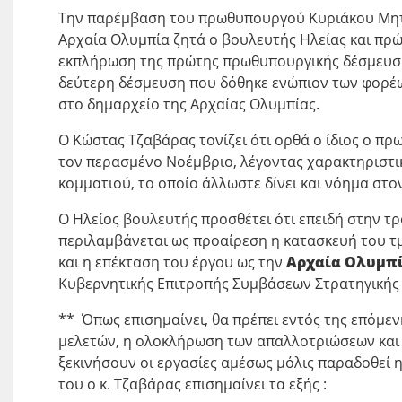
Την παρέμβαση του πρωθυπουργού Κυριάκου Μητσ
Αρχαία Ολυμπία ζητά ο βουλευτής Ηλείας και π
εκπλήρωση της πρώτης πρωθυπουργικής δέσμευσ
δεύτερη δέσμευση που δόθηκε ενώπιον των φορέω
στο δημαρχείο της Αρχαίας Ολυμπίας.
Ο Κώστας Τζαβάρας τονίζει ότι ορθά ο ίδιος ο π
τον περασμένο Νοέμβριο, λέγοντας χαρακτηριστι
κομματιού, το οποίο άλλωστε δίνει και νόημα στο
Ο Ηλείος βουλευτής προσθέτει ότι επειδή στην 
περιλαμβάνεται ως προαίρεση η κατασκευή του 
και η επέκταση του έργου ως την
Αρχαία Ολυμπί
Κυβερνητικής Επιτροπής Συμβάσεων Στρατηγικής 
** Όπως επισημαίνει, θα πρέπει εντός της επόμεν
μελετών, η ολοκλήρωση των απαλλοτριώσεων και 
ξεκινήσουν οι εργασίες αμέσως μόλις παραδοθεί 
του ο κ. Τζαβάρας επισημαίνει τα εξής :