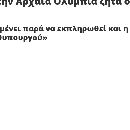
την Αρχαία Ολυμπία ζητά ο
 μένει παρά να εκπληρωθεί και η
ωθυπουργού»