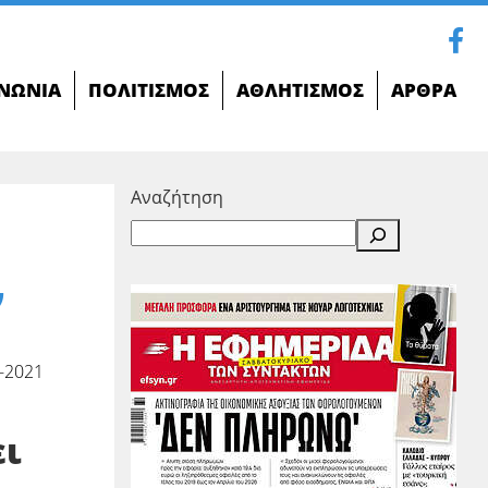
ΝΩΝΊΑ
ΠΟΛΙΤΙΣΜΌΣ
ΑΘΛΗΤΙΣΜΌΣ
ΆΡΘΡΑ
Αναζήτηση
ν
-2021
ει