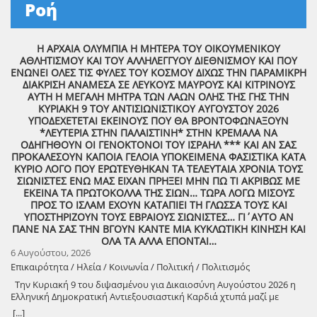
Ροή
Η ΑΡΧΑΙΑ ΟΛΥΜΠΙΑ Η ΜΗΤΕΡΑ ΤΟΥ ΟΙΚΟΥΜΕΝΙΚΟΥ
ΑΘΛΗΤΙΣΜΟΥ ΚΑΙ ΤΟΥ ΑΛΛΗΛΕΓΓΥΟΥ ΔΙΕΘΝΙΣΜΟΥ ΚΑΙ ΠΟΥ
ΕΝΩΝΕΙ ΟΛΕΣ ΤΙΣ ΦΥΛΕΣ ΤΟΥ ΚΟΣΜΟΥ ΔΙΧΩΣ ΤΗΝ ΠΑΡΑΜΙΚΡΗ
ΔΙΑΚΡΙΣΗ ΑΝΑΜΕΣΑ ΣΕ ΛΕΥΚΟΥΣ ΜΑΥΡΟΥΣ ΚΑΙ ΚΙΤΡΙΝΟΥΣ
ΑΥΤΗ Η ΜΕΓΑΛΗ ΜΗΤΡΑ ΤΩΝ ΛΑΩΝ ΟΛΗΣ ΤΗΣ ΓΗΣ ΤΗΝ
ΚΥΡΙΑΚΗ 9 ΤΟΥ ΑΝΤΙΣΙΩΝΙΣΤΙΚΟΥ ΑΥΓΟΥΣΤΟΥ 2026
ΥΠΟΔΕΧΕΤΕΤΑΙ ΕΚΕΙΝΟΥΣ ΠΟΥ ΘΑ ΒΡΟΝΤΟΦΩΝΑΞΟΥΝ
*ΛΕΥΤΕΡΙΑ ΣΤΗΝ ΠΑΛΑΙΣΤΙΝΗ* ΣΤΗΝ ΚΡΕΜΑΛΑ ΝΑ
ΟΔΗΓΗΘΟΥΝ ΟΙ ΓΕΝΟΚΤΟΝΟΙ ΤΟΥ ΙΣΡΑΗΛ *** ΚΑΙ ΑΝ ΣΑΣ
ΠΡΟΚΑΛΕΣΟΥΝ ΚΑΠΟΙΑ ΓΕΛΟΙΑ ΥΠΟΚΕΙΜΕΝΑ ΦΑΣΙΣΤΙΚΑ ΚΑΤΑ
ΚΥΡΙΟ ΛΟΓΟ ΠΟΥ ΕΡΩΤΕΥΘΗΚΑΝ ΤΑ ΤΕΛΕΥΤΑΙΑ ΧΡΟΝΙΑ ΤΟΥΣ
ΣΙΩΝΙΣΤΕΣ ΕΝΩ ΜΑΣ ΕΙΧΑΝ ΠΡΗΞΕΙ ΜΗΝ ΠΩ ΤΙ ΑΚΡΙΒΩΣ ΜΕ
ΕΚΕΙΝΑ ΤΑ ΠΡΩΤΟΚΟΛΛΑ ΤΗΣ ΣΙΩΝ… ΤΩΡΑ ΛΟΓΩ ΜΙΣΟΥΣ
ΠΡΟΣ ΤΟ ΙΣΛΑΜ ΕΧΟΥΝ ΚΑΤΑΠΙΕΙ ΤΗ ΓΛΩΣΣΑ ΤΟΥΣ ΚΑΙ
ΥΠΟΣΤΗΡΙΖΟΥΝ ΤΟΥΣ ΕΒΡΑΙΟΥΣ ΣΙΩΝΙΣΤΕΣ… ΓΙ΄ΑΥΤΟ ΑΝ
ΠΑΝΕ ΝΑ ΣΑΣ ΤΗΝ ΒΓΟΥΝ ΚΑΝΤΕ ΜΙΑ ΚΥΚΛΩΤΙΚΗ ΚΙΝΗΣΗ ΚΑΙ
ΟΛΑ ΤΑ ΑΛΛΑ ΕΠΟΝΤΑΙ…
6 Αυγούστου, 2026
Επικαιρότητα / Ηλεία / Κοινωνία / Πολιτική / Πολιτισμός
Την Κυριακή 9 του διψασμένου για Δικαιοσύνη Αυγούστου 2026 η
Ελληνική Δημοκρατική Αντιεξουσιαστική Καρδιά χτυπά μαζί με
ΟΛΟΥΣ τους Συναγωνιστές για την Παλαιστίνη μέρα Μνήμης και
[...]