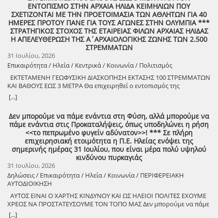
Ανδρέα Νικολακόπουλου, με τον Γενικό Γραμματέα του Υπουργείου
πολιτιστικού θεσμού. Η Αντιδήμαρχος Πολιτισμού και Κοινωνικής
στον διεθνή πολιτιστικό χάρτη. Το Επιμελητήριο Ηλείας θα συνεχίσει
ΕΝΤΟΠΙΣΜΟ ΣΤΗΝ ΑΡΧΑΙΑ ΗΛΙΔΑ ΚΕΙΜΗΛΙΩΝ ΠΟΥ
Εσωτερικών, Σάββα Χιονίδη. ​Κατά τη διάρκεια της συνάντησης
Πολιτικής κ. Κακαλέτρη Γεωργία σε δήλωσή της τονίζει οτι η ιστορία
να στηρίζει κάθε πρωτοβουλία που συνδέει τον πολιτισμό με τη
ΣΧΕΤΙΖΟΝΤΑΙ ΜΕ ΤΗΝ ΠΡΟΕΤΟΙΜΑΣΙΑ ΤΩΝ ΑΘΛΗΤΩΝ ΓΙΑ 40
τέθηκαν επί τάπητος κομβικά ζητήματα που αφορούν την ανάπτυξη
διαβάζεται από τα βιβλία, αλλά κάποιες φορές ξαναζωντανεύει
βιώσιμη ανάπτυξη, την επιχειρηματικότητα και την εξωστρέφεια του
ΗΜΕΡΕΣ ΠΡΟΤΟΥ ΠΑΝΕ ΓΙΑ ΤΟΥΣ ΑΓΩΝΕΣ ΣΤΗΝ ΟΛΥΜΠΙΑ ***
και τις υποδομές του Δήμου, με την ατζέντα να επικεντρώνεται σε
μπροστά στα μάτια μας εκεί όπου γεννήθηκε· ανάμεσα στις μυρσίνες
τόπου μας. Η προστασία και η ανάδειξη της πολιτιστικής μας
ΣΤΡΑΤΗΓΙΚΟΣ ΣΤΟΧΟΣ ΤΗΣ ΕΤΑΙΡΕΙΑΣ ΦΙΛΩΝ ΑΡΧΑΙΑΣ ΗΛΙΔΑΣ
δύο μείζονος σημασίας έργα: ​Αναβάθμιση Υποδομών Νεοχωρίου
και στα ηχολαλήματα της παραλίας. Εκεί που ο καλπασμός
κληρονομιάς αποτελεί επένδυση στο μέλλον της Ηλείας και στις
Η ΑΠΕΛΕΥΘΕΡΩΣΗ ΤΗΣ Α΄ΑΡΧΑΙΟΛΟΓΙΚΗΣ ΖΩΝΗΣ ΤΩΝ 2.500
(Προϋπολογισμού 1.700.000 ευρώ): Η ένταξη προς χρηματοδότηση
επιστρέφει για να ενώσει το χθες με το αύριο· στην ιστορική αρχαία
επόμενες γενιές.».
ΣΤΡΕΜΜΑΤΩΝ
του προγράμματος «Αναβάθμιση των υποδομών για τη βελτίωση
Μύρσινος που μνημονεύεται από τον Όμηρο στην Ιλιάδα,
31 Ιουλίου, 2026
των συνθηκών διαβίωσης ειδικών κοινωνικών ομάδων στην Τ.Κ.
υποδέχεται και πάλι μια διοργάνωση που συνδέει το παρελθόν με το
Επικαιρότητα / Ηλεία / Κεντρικά / Κοινωνία / Πολιτισμός
Νεοχωρίου», το οποίο περιλαμβάνει εκτεταμένες παρεμβάσεις
παρόν, αναδεικνύοντας τη διαχρονική σχέση του τόπου με τα
προσβασιμότητας, εργασίες οδοποιίας, καθώς και σημαντικά έργα
περίφημα άλογα της Ανδραβίδας. Η είσοδος θα είναι ελεύθερη για το
ΕΚΤΕΤΑΜΕΝΗ ΓΕΩΦΥΣΙΚΗ ΔΙΑΣΚΟΠΗΣΗ ΕΚΤΑΣΗΣ 100 ΣΤΡΕΜΜΑΤΩΝ
ανάπλασης και αθλητισμού. ​Αγροτική Οδοποιία μέσω του
κοινό. Τέλος το Τμήμα Πολιτισμού και Αθλητισμού του Δήμου
ΚΑΙ ΒΑΘΟΥΣ ΕΩΣ 3 ΜΕΤΡΑ Θα επιχειρηθεί ο εντοπισμός της
Προγράμματος «Αντώνης Τρίτσης» (Προϋπολογισμού 1.900.000
Ανδραβίδας Κυλλήνης, ευχαριστεί τον Αντιδήμαρχο Περιβάλλοντος
Παλαίστρας και των δύο Γυμνασίων όπου πριν από 2.500 χρόνια
[...]
ευρώ): Η πορεία εξέλιξης και η εξασφάλιση της χρηματοδότησης του
και Πολιτικής Προστασίας κ. Βαγγελάκο Παναγιώτη και τους
έκαναν προπόνηση οι Αθλητές προτού ξεκινήσουν για τους Αγώνες
κρίσιμου αυτού έργου, το οποίο αναμένεται να αναβαθμίσει τις
συνεργάτες του, τον Αντιδήμαρχο Αγροτικής Οδοποιίας κ. Κατσάπη
στην Ολυμπία – οι μοναδικοί στην Ιστορία της Ανθρωπότητας που
Δεν μπορούμε να πάμε ενάντια στη Φύση, αλλά μπορούμε να
μετακινήσεις και να διευκολύνει ουσιαστικά την καθημερινότητα και
Θεόδωρο και τους συνεργάτες του , τον Πρόεδρο κ. Αποστολόπουλο
επιβίωσαν για 1.000 χρόνια! Ιστορική στιγμή για το Ολυμπιακό
πάμε ενάντια στις Προκαταλήψεις, όπως υποδηλώνει η ρήση
την παραγωγική δραστηριότητα των αγροτών της περιοχής. ​Ο
Ανδρέα και τους Συμβούλους της Δημοτικής Κοινότητας Μυρσίνης,
Κίνημα αποτελεί η διεξαγωγή γεωφυσικής διασκόπησης ΒΔ του
<<το πεπρωμένο φυγείν αδύνατον>>! *** Σε πλήρη
Γενικός Γραμματέας, κ. Σάββας Χιονίδης, εμφανίστηκε ιδιαίτερα
τον Πρόεδρο κ. Κοτσαύτη Κων/νο και τα μέλη του Ομίλου Φιλίππων
Αρχαίου Θεάτρου Ήλιδας από την Εφορία Αρχαιοτήτων Ηλείας σε
επιχειρησιακή ετοιμότητα η Π.Ε. Ηλείας ενόψει της
θετικά προσκείμενος στα αιτήματα του Δήμου, εκφράζοντας την
Ανδραβίδας ” Ο Σπάρτακος” και τέλος την συγγραφέα κ. Ηρώ
συνεργασία με το Αριστοτέλειο Πανεπιστήμιο Θεσσαλονίκης (Α.Π.Θ.).
σημερινής ημέρας 31 Ιουλίου, που είναι μέρα πολύ υψηλού
πρόθεσή του να στηρίξει έμπρακτα την υλοποίησή τους. Η θετική
Παλαιολόγου για την βοήθειά τους ως προς την υλοποίηση της
Επικεφαλής της έρευνας ήταν ο καθηγητής Εφαρμοσμένης
κινδύνου πυρκαγιάς
αυτή ανταπόκριση θέτει τις βάσεις για την άμεση τροχοδρόμηση των
ανωτέρω δράσης.
Γεωφυσικής του Α.Π.Θ. και μέλος του ΚΑΣ, κύριος Τσόκας Γρηγόρης.
31 Ιουλίου, 2026
διαδικασιών, προμηνύοντας θετικά αποτελέσματα για την τοπική
Η δαπάνη της έρευνας έχει εξασφαλισθεί από την Εταιρεία Φίλων
κοινωνία. ​Ο Δήμαρχος Ανδραβίδας-Κυλλήνης, Γιάννης Λέντζας,
Δηλώσεις / Επικαιρότητα / Ηλεία / Κοινωνία / ΠΕΡΙΦΕΡΕΙΑΚΗ
Αρχαίας Ήλιδας μέσω του θεσμού της χορηγίας. Η έρευνα έχει
εξέφρασε τις θερμές του ευχαριστίες προς τον Γενικό Γραμματέα, κ.
ΑΥΤΟΔΙΟΙΚΗΣΗ
εγκριθεί από το Κεντρικό Αρχαιολογικό Συμβούλιο (ΚΑΣ). Πρέπει να
Σάββα Χιονίδη, για την ουσιαστική στήριξη και τη δέσμευσή του
επισημανθεί ότι το ίδιο διάστημα 27-28 Ιουλίου 2026 διεξήχθη και η
ΑΥΤΟΣ ΕΙΝΑΙ Ο ΧΑΡΤΗΣ ΚΙΝΔΥΝΟΥ ΚΑΙ ΩΣ ΗΛΕΙΟΙ ΠΟΛΙΤΕΣ ΕΧΟΥΜΕ
στην προώθηση των τοπικών αναγκών, καθώς και προς τον
Β΄Φάση της γεωφυσικής διασκόπησης στην Ακρόπολη της Ήλιδας
ΧΡΕΟΣ ΝΑ ΠΡΟΣΤΑΤΕΥΣΟΥΜΕ ΤΟΝ ΤΟΠΟ ΜΑΣ Δεν μπορούμε να πάμε
Βουλευτή Ηλείας, κ. Ανδρέα Νικολακόπουλο, για τη διαρκή
για τον εντοπισμό του Ναού της Αθηνάς με το χρυσελεφάντινο
ενάντια στη Φύση, αλλά μπορούμε να πάμε ενάντια στις
[...]
συνδρομή και την αποτελεσματική διαμεσολάβησή του.
άγαλμά της, έργο του Φειδία. Ευχαριστούμε δημόσια τους