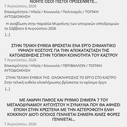
ΝΟΗΤΕ ΟΣΟΙ ΠΙΣΤΟΙ ΠΡΟΣΕΛΘΕΤΕ…
7 Αυγούστου, 2026
Επικαιρότητα / Ηλεία / Κοινωνία / Πολιτισμός / ΤΟΠΙΚΗ
ΑΥΤΟΔΙΟΙΚΗΣΗ
Η αναβίωση στην παραλία Μυρσίνης των ιστορικών ιπποδρομιών
το Σάββατο 8 Αυγούστου 2026
[...]
ΣΤΗΝ ΤΕΛΙΚΗ ΕΥΘΕΙΑ ΒΡΙΣΚΕΤΑΙ ΕΝΑ ΕΡΓΟ ΣΗΜΑΝΤΙΚΟ
ΥΨΗΛΟΥ ΚΟΣΤΟΥΣ ΓΙΑ ΤΗΝ ΑΠΟΚΑΤΑΣΤΑΣΗ ΤΗΣ
ΚΑΤΟΛΙΣΘΗΣΗΣ ΣΤΗΝ ΤΟΠΙΚΗ ΚΟΙΝΟΤΗΤΑ ΤΟΥ ΚΑΣΤΡΟΥ
7 Αυγούστου, 2026
Επικαιρότητα / Ηλεία / Κοινωνία / ΠΕΡΙΒΑΛΛΟΝ / ΤΟΠΙΚΗ
ΑΥΤΟΔΙΟΙΚΗΣΗ
ΣΤΗΝ ΤΕΛΙΚΗ ΕΥΘΕΙΑ ΤΗΣ ΟΛΟΚΛΗΡΩΣΗΣ ΤΟ ΕΡΓΟ ΣΤΟ ΚΑΣΤΡΟ
Στην τελική ευθεία ολοκλήρωσης βρίσκεται το κρίσιμο έργο
αποκατάστασης της κατολίσθησης στην Τ.Κ. Κάστρου,
[...]
προϋπολογισμού 1,25 εκατομμυρίων ευρώ. Έπειτα από αυτοψία που
πραγματοποίησε ο Δήμαρχος Ανδραβίδας-Κυλλήνης, Γιάννης
ΜΕ ΛΑΜΨΗ ΠΑΘΟΣ ΚΑΙ ΡΥΘΜΟ ΣΗΜΕΡΑ 7 ΤΟΥ
Λέντζας, μαζί με κλιμάκιο της Τεχνικής Υπηρεσίας και εκπροσώπους
ΜΕΓΑΛΟΔΥΝΑΜΟΥ ΑΥΓΟΥΣΤΟΥ Η ΣΥΝΑΥΛΙΑ ΠΟΥ ΘΑ ΑΦΗΣΕΙ
της δημοτικής αρχής, διαπιστώθηκε πως οι παρεμβάσεις προχωρούν
ΕΠΟΧΗ ΣΤΗΝ ΚΡΕΣΤΕΝΑ ΜΕ ΤΗΝ ΑΣΤΕΡΟΦΩΤΗ ΕΛΛΗ
άμεσα και αυστηρά εντός των χρονοδιαγραμμάτων. ​Το έργο
ΚΟΚΚΙΝΟΥ ΔΙΟΤΙ ΟΠΟΙΟΣ ΓΕΝΝΙΕΤΑΙ ΣΗΜΕΡΑ ΧΙΛΙΕΣ ΦΟΡΕΣ
χρηματοδοτείται από το Εθνικό Πρόγραμμα Ανάπτυξης και στο
ΓΕΝΝΙΕΤΑΙ…
πλαίσιο των εξειδικευμένων εργασιών πραγματοποιήθηκαν
7 Αυγούστου, 2026
εκσκαφές για την απομάκρυνση των χαλαρών εδαφών,