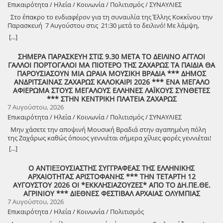
Επικαιρότητα / Ηλεία / Κοινωνία / Πολιτισμός / ΣΥΝΑΥΛΙΕΣ
κατασκευάστηκε ισχυρός τοίχος αντιστήριξης και τοποθετήθηκε
γεωύφασμα οπλισμένης γης, και συρματοκιβώτια καθώς και
Στο έπακρο το ενδιαφέρον για τη συναυλία της Έλλης Κοκκίνου την
οπλισμένο επίχωμα με ειδικό κοκκώδες υλικό. ​Ο Δήμαρχος Γιάννης
Παρασκευή 7 Αυγούστου στις 21:30 μετά το δειλινό! Με λάμψη,
Λέντζας δήλωσε ικανοποιημένος από την εξέλιξη των εργασιών,
πάθος και ρυθμό! Στο χώρο Γιορτής Σταφίδας Κρεστένων με
[...]
στέλνοντας παράλληλα το μήνυμα για τη συνέχεια: ​«Δεν σταματάμε
διοργανωτή το Δήμο Ανδρίτσαινας-Κρεστένων Στο κατακόρυφο
εδώ. Συνεχίζουμε δυναμικά με έργα σε κάθε γωνιά του Δήμου μας.
φτάνει το ενδιαφέρον του κοινού στην Ηλεία, αλλά και γενικότερα,
ΣΗΜΕΡΑ ΠΑΡΑΣΚΕΥΗ ΣΤΙΣ 9.30 ΜΕΤΑ ΤΟ ΔΕΙΛΙΝΟ ΑΓΓΛΟΙ
Στόχος μας είναι ο Δήμος Ανδραβίδας-Κυλλήνης να παραμείνει ένα
για τη δωρεάν συναυλία της δημοφιλούς ερμηνεύτριας Έλλης
ΓΑΛΛΟΙ ΠΟΡΤΟΓΑΛΟΙ ΜΑ ΠΙΟΤΕΡΟ ΤΗΣ ΖΑΧΑΡΩΣ ΤΑ ΠΑΙΔΙΑ ΘΑ
ζωντανό εργοτάξιο δημιουργίας. Με σωστό προγραμματισμό και
Κοκκίνου, την Παρασκευή 7 Αυγούστου 2026 και ώρα 21:30, στο
ΠΑΡΟΥΣΙΑΣΟΥΝ ΜΙΑ ΩΡΑΙΑ ΜΟΥΣΙΚΗ ΒΡΑΔΙΑ *** ΔΗΜΟΣ
διεκδίκηση, δίνουμε οριστικές, σύγχρονες και ασφαλείς λύσεις,
χώρο της Γιορτής Σταφίδας Κρεστένων. Πρόκειται για μια ακόμη
ΑΝΔΡΙΤΣΑΙΝΑΣ ΖΑΧΑΡΩΣ ΚΑΛΟΚΑΙΡΙ 2026 *** ΕΝΑ ΜΕΓΑΛΟ
κάνοντας πράξη τη θωράκιση των υποδομών μας και την ουσιαστική
σημαντική εκδήλωση που προσφέρει στους πολίτες ο Δήμος
ΑΦΙΕΡΩΜΑ ΣΤΟΥΣ ΜΕΓΑΛΟΥΣ ΕΛΛΗΝΕΣ ΛΑΪΚΟΥΣ ΣΥΝΘΕΤΕΣ
προστασία των πολιτών.»
Ανδρίτσαινας-Κρεστένων, με κορυφαία πρόσωπα της Ελληνικής
*** ΣΤΗΝ ΚΕΝΤΡΙΚΗ ΠΛΑΤΕΙΑ ΖΑΧΑΡΩΣ
μουσικής σκηνής, με σκοπό την αυθεντική διασκέδαση σε μια
7 Αυγούστου, 2026
ιδιαίτερα δύσκολη περίοδο για την οικονομία στη χώρα μας. Ήδη
Επικαιρότητα / Ηλεία / Κοινωνία / Πολιτισμός / ΣΥΝΑΥΛΙΕΣ
μεγάλος αριθμός κατοίκων, ετεροδημοτών αλλά και επισκεπτών
έχουν εκδηλώσει έντονο ενδιαφέρον προκειμένου να
Μην χάσετε την αποψινή Μουσική Βραδιά στην αγαπημένη πόλη
παρακολουθήσουν τη συναυλία της Έλλης Κοκκίνου, η οποία και
της Ζαχάρως καθώς όποιος γεννιέται σήμερα χίλιες φορές γεννιέται!
αυτό το καλοκαίρι συνεχίζει τη μεγάλη της περιοδεία και τη σταθερή
[...]
σχέση αγάπης και επικοινωνίας με το κοινό, που την ακολουθεί πιστά
εδώ και χρόνια. Η αγαπημένη καλλιτέχνης έχει τον δικό της παλμό
Ο ΑΝΤΙΕΞΟΥΣΙΑΣΤΗΣ ΣΥΓΓΡΑΦΕΑΣ ΤΗΣ ΕΛΛΗΝΙΚΗΣ
στις πιο δυνατές μουσικές βραδιές του καλοκαιριού,
ΑΡΧΑΙΟΤΗΤΑΣ ΑΡΙΣΤΟΦΑΝΗΣ *** ΤΗΝ ΤΕΤΑΡΤΗ 12
παρουσιάζοντας ένα εντυπωσιακό live πρόγραμμα υψηλής ενέργειας
ΑΥΓΟΥΣΤΟΥ 2026 ΟΙ *ΕΚΚΛΗΣΙΑΖΟΥΖΕΣ* ΑΠΟ ΤΟ ΔΗ.ΠΕ.ΘΕ.
και αισθητικής, γεμάτο πάθος, ρυθμό, συναίσθημα και γνήσια
ΑΓΡΙΝΙΟΥ *** ΔΙΕΘΝΕΣ ΦΕΣΤΙΒΑΛ ΑΡΧΑΙΑΣ ΟΛΥΜΠΙΑΣ
διασκέδαση. Με τις μεγάλες και διαχρονικές επιτυχίες της που
7 Αυγούστου, 2026
έχουμε αγαπήσει και συνεχίζουν να αποθεώνονται από το κοινό,
Επικαιρότητα / Ηλεία / Κοινωνία / Πολιτισμός
αλλά και να γίνονται TikTok trends, η Έλλη Κοκκίνου ανεβαίνει στη
σκηνή με τη μοναδική της λάμψη και μετατρέπει κάθε εμφάνιση σε