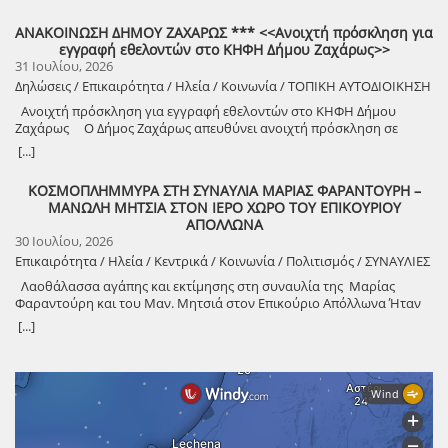
Προκαταλήψεις, όπως υποδηλώνει η ρήση <<το πεπρωμένο φυγείν
κατοίκους-ιδιοκτήτες που αποδέχτηκαν με ενθουσιασμό τη
αδύνατον>>! Σε πλήρη επιχειρησιακή ετοιμότητα η Π.Ε. Ηλείας
ΑΝΑΚΟΙΝΩΣΗ ΔΗΜΟΥ ΖΑΧΑΡΩΣ *** <<Ανοιχτή πρόσκληση για
γεωφυσική έρευνα στις ιδιοκτησίες τους, συμβάλλοντας με την
ενόψει της σημερινής ημέρας 31 Ιουλίου, που είναι μέρα πολύ
εγγραφή εθελοντών στο ΚΗΦΗ Δήμου Ζαχάρως>>
πράξη τους στην ανάδειξη της Αρχαίας Ήλιδας. ΙΣΤΟΡΙΚΟ ΤΩΝ
υψηλού κινδύνου πυρκαγιάς ΠΟΙΕΣ ΟΙ ΑΠΟΦΑΣΕΙΣ ΠΟΥ ΠΑΡΘΗΚΑΝ
31 Ιουλίου, 2026
ΜΝΗΝΕΙΩΝ Ο περιηγητής Παυσανίας στην επίσκεψή του στην
ΧΘΕΣ ΚΑΤΑ ΤΗ ΣΥΝΕΔΡΙΑΣΗ ΤΟΥ Π.Ε.Σ.Ο.Π.Π. Με πρωτοβουλία του
Αρχαία Ήλιδα, το 170 μ.Χ., αναφέρει ότι είδε την παλαίστρα και τα
Δηλώσεις / Επικαιρότητα / Ηλεία / Κοινωνία / ΤΟΠΙΚΗ ΑΥΤΟΔΙΟΙΚΗΣΗ
Αντιπεριφερειάρχη Ηλείας κ. Νικόλαου Κοροβέση,
δύο γυμνάσια των Ολυμπιακών Αγώνων, μνημεία του 5ου αιώνα π.Χ.
πραγματοποιήθηκε χθες (30/7), στην έδρα της Περιφερειακής
Ανοιχτή πρόσκληση για εγγραφή εθελοντών στο ΚΗΦΗ Δήμου
Την ίδια αναφορά κάνει και ο Ξενοφώντας κατά την περιγραφή της
Ενότητας Ηλείας, συνεδρίαση του Περιφερειακού Επιχειρησιακού
Ζαχάρως Ο Δήμος Ζαχάρως απευθύνει ανοιχτή πρόσκληση σε
εισβολής του ΑΓΙ στην Ήλιδα το 401-399 π.Χ., επισημαίνοντας ότι
Συντονιστικού Οργάνου Πολιτικής Προστασίας (Π.Ε.Σ.Ο.Π.Π.), με
όλους τους πολίτες που επιθυμούν να προσφέρουν εθελοντικά τις
[...]
στην Αρχαία Ολυμπία η παλαίστρα και το γυμνάσιο κτίσθηκαν τον 2ο
αντικείμενο τον συντονισμό όλων των εμπλεκόμενων φορέων,
υπηρεσίες τους στο Κέντρο Ημερήσιας Φροντίδας Ηλικιωμένων
π.Χ και 3ο π.Χ. αιώνα αντίστοιχα. ΠΑΛΑΙΣΤΡΑ ΟΛΥΜΠΙΑΚΩΝ
ενόψει της 31ης Ιουλίου, κατά την οποία η Ηλεία κατατάσσεται
(ΚΗΦΗ) Δήμου Ζαχάρως, συμβάλλοντας έμπρακτα στην υποστήριξη
ΑΓΩΝΩΝ Είχε τετράγωνο σχήμα και χρησιμοποιούνταν για
ΚΟΣΜΟΠΛΗΜΜΥΡΑ ΣΤΗ ΣΥΝΑΥΛΙΑ ΜΑΡΙΑΣ ΦΑΡΑΝΤΟΥΡΗ –
στην Κατηγορία Κινδύνου 4 (Πολύ Υψηλή), σύμφωνα με τον Χάρτη
των ηλικιωμένων συμπολιτών μας. Στο πλαίσιο της πρωτοβουλίας
προπόνηση των παλαιστών. Στον χώρο υπήρχε άγαλμα του Δία και
ΜΑΝΩΛΗ ΜΗΤΣΙΑ ΣΤΟΝ ΙΕΡΟ ΧΩΡΟ ΤΟΥ ΕΠΙΚΟΥΡΙΟΥ
Πρόβλεψης Κινδύνου Πυρκαγιάς. Η συνεδρίαση είχε
αυτής, θα πραγματοποιηθεί συνάντηση ενημέρωσης για τους
ανάγλυφο του Έρωτα με Αντέρωτα. ΔΥΟ ΓΥΜΝΑΣΙΑ ΟΛΥΜΠΙΑΚΩΝ
ΑΠΟΛΛΩΝΑ
προγραμματιστεί εγκαίρως λόγω των ιδιαίτερων καιρικών συνθηκών
ενδιαφερόμενους τη Δευτέρα 03 Αυγούστου 2026, από 09:00 έως
ΑΓΩΝΩΝ Το ένα, ο «ΞΥΣΤΟΣ», ήταν περίκλειστος χώρος μέσα στον
30 Ιουλίου, 2026
που επικρατούν τις τελευταίες ημέρες, ενώ πραγματοποιήθηκε μέσα
10:00 π.μ., στις εγκαταστάσεις του ΚΗΦΗ Δήμου Ζαχάρως. Ο
οποίο υπήρχαν πλατάνια. Σε αυτόν τον χώρο γινόταν η προπόνηση
σε κλίμα σεβασμού και συγκίνησης μετά την τραγική απώλεια των
Επικαιρότητα / Ηλεία / Κεντρικά / Κοινωνία / Πολιτισμός / ΣΥΝΑΥΛΙΕΣ
εθελοντισμός αποτελεί μια πολύτιμη πράξη κοινωνικής προσφοράς
των αθλητών που συνέρρεαν υποχρεωτικά για 40 μέρες στην Ήλιδα
τριών πυροσβεστών που έπεσαν εν ώρα καθήκοντος, γεγονός που
και αλληλεγγύης, ενισχύοντας το έργο της δομής και προσφέροντας
Λαοθάλασσα αγάπης και εκτίμησης στη συναυλία της Μαρίας
από όλο τον ελληνικό κόσμο, πριν μεταβούν με την ΙΕΡΑ ΠΟΜΠΗ δια
υπενθυμίζει σε όλους τη σοβαρότητα της αντιπυρικής περιόδου και
ουσιαστική στήριξη στους ωφελούμενούς της. Ο Δήμος Ζαχάρως
Φαραντούρη και του Μαν. Μητσιά στον Επικούριο Απόλλωνα Ήταν
μέσου της Ιεράς Οδού στην Ολυμπία για την διεξαγωγή των
το χρέος της Πολιτείας για άριστη προετοιμασία και συντονισμό.
καλεί κάθε πολίτη που επιθυμεί να συμμετάσχει σε αυτή τη
μια βραδιά ονείρου κάτω από το ολόγιομο φεγγάρι! Δυνατό μήνυμα
Ολυμπιακών Αγώνων. Σε άλλο τμήμα αυτού του γυμνασίου, που
[...]
Κατά τη διάρκεια της συνεδρίασης αξιολογήθηκαν τα επιχειρησιακά
συλλογική προσπάθεια να δώσει το «παρών» στη συνάντηση
από τον Δήμαρχο Ανδρίτσαινας – Κρεστένων για την αναστήλωση και
λεγόταν «ΠΛΕΘΡΙΟ», κατέτασσαν οι Ελλανοδίκες τους αθλητές ανά
δεδομένα και αποφασίστηκε η εφαρμογή σειράς προληπτικών
ενημέρωσης και να γίνει μέρος μιας ομάδας που υπηρετεί τον
την κατάργηση της τέντας-έκτρωμα Σε πολιτιστικό γεγονός του
ομάδα, ηλικία και αγώνισμα. Στην ίδια περιοχή υπήρχε το δεύτερο
μέτρων, με στόχο την άμεση κινητοποίηση όλων των διαθέσιμων
άνθρωπο με σεβασμό, φροντίδα και ευαισθησία. Για περισσότερες
καλοκαιριού 2026 στην Ηλεία (και όχι μόνο), εξελίχθηκε η συναυλία
γυμνάσιο, η «ΜΑΛΘΩ», που προοριζόταν για τους εφήβους. Σε αυτό
δυνάμεων. Συγκεκριμένα: Αποφασίστηκε η ανάπτυξη 12 υδροφόρων
πληροφορίες: Τηλέφωνο: 26250 33099 E-
των Μανώλη Μητσιά και Μαρίας Φαραντούρη το βράδυ της
το γυμνάσιο υπήρχε το βουλευτήριο και η προτομή του Ηρακλή.
και μηχανημάτων έργου σε κατάσταση ετοιμότητας και αναμονής σε
mail:
kifi.zacharos@gmail.com
Τετάρτης 29 Ιουλίου στο Ναό του Επικούριου Απόλλωνα, παρουσία
Ενθαρρυντική, μάλιστα, ένδειξη ύπαρξης των γυμνασίων αποτελεί η
προκαθορισμένα σημεία της Περιφερειακής Ενότητας Ηλείας,
χιλιάδων θεατών που απόλαυσαν τους δύο κορυφαίους καλλιτέχνες
ανεύρεση βάσης μηχανισμού εκκίνησης αθλητών στα ΒΔ του
σύμφωνα με τον επιχειρησιακό σχεδιασμό. Τέθηκαν σε αυξημένη
κάτω από το ολόγιομο φεγγάρι! Οι δύο παγκόσμιοι ερμηνευτές, με τη
Αρχαίου Θεάτρου το 2000 από την Αρχαιολογική Υπηρεσία. Αυτό το
επιχειρησιακή ετοιμότητα όλοι οι εμπλεκόμενοι φορείς Πολιτικής