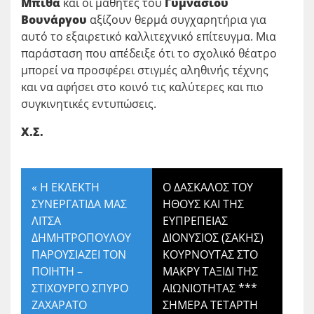
Μπίθα
και οι μαθητές του
Γυμνασίου
Βουνάργου
αξίζουν θερμά συγχαρητήρια για
αυτό το εξαιρετικό καλλιτεχνικό επίτευγμα. Μια
παράσταση που απέδειξε ότι το σχολικό θέατρο
μπορεί να προσφέρει στιγμές αληθινής τέχνης
και να αφήσει στο κοινό τις καλύτερες και πιο
συγκινητικές εντυπώσεις.
Χ.Σ.
«
Η ΕΚΛΕΚΤΗ
Ο ΔΑΣΚΑΛΟΣ ΤΟΥ
ΣΥΝΕΡΓΑΤΙΔΑ ΜΑΣ
ΗΘΟΥΣ ΚΑΙ ΤΗΣ
ΛΙΤΣΑ
ΕΥΠΡΕΠΕΙΑΣ
ΔΗΜΗΤΡΟΠΟΥΛΟΥ
ΔΙΟΝΥΣΙΟΣ (ΣΑΚΗΣ)
ΠΑΡΟΥΣΙΑΖΕΙ ΤΟΝ
ΚΟΥΡΝΟΥΤΑΣ ΣΤΟ
ΠΟΙΗΤΗ –
ΜΑΚΡΥ ΤΑΞΙΔΙ ΤΗΣ
ΣΤΙΧΟΥΡΓΟ ΣΠΥΡΟ
ΑΙΩΝΙΟΤΗΤΑΣ ***
ΖΑΧΑΡΑΤΟ
ΣΗΜΕΡΑ ΤΕΤΑΡΤΗ