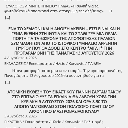
λίγες εβδομάδες για να γίνει στάχτη το αφήγημα, με πέντε νεκρούς
ΣΥΛΛΟΓΟΣ ΛΙΜΝΗΣ ΠΗΝΕΙΟΥ ΗΛΙΔΑΣ «Η σιωπή για τα
πυροσβέστες και χιλιάδες στρέμματα δάσους καμένα, πριν ακόμα
φωτοβολταϊκά αποσκοπεί στην απόκρυψη της αλήθειας;» Η
ξεκινήσει ο Αύγουστος. Για άλλη μια χρονιά επιβεβαιώνεται ότι οι
σιωπή είναι χρυσός ή μήπως όχι; Στην περίπτωση της Δημοτικής
[...]
προτεραιότητες του αντιλαϊκού εχθρικού κράτους υπονομεύουν και
Αρχής του Δήμου Ήλιδας, η σιωπή όχι μόνο δεν είναι χρυσός αλλά
στραγγαλίζουν τις λαϊκές ανάγκες, βάζουν σε μεγάλο κίνδυνο το
αποσκοπεί στην απόκρυψη της αλήθειας και όσο κάποιοι σιωπούν…
ΕΝΑ ΤΟ ΧΕΛΙΔΟΝΙ ΚΑΙ Η ΑΝΟΙΞΗ ΑΚΡΙΒΗ – ΕΤΣΙ ΕΙΝΑΙ ΚΑΙ Η
περιβάλλον, την περιουσία, ακόμα και τη ζωή του λαού. Αυτό που
τόσο το ψέμα μεγαλώνει… Η δε, επιλεκτική χρήση των απαντήσεων
ΓΕΝΙΑ ΕΚΕΙΝΗ ΣΤΗ ΦΩΤΙΑ ΚΑΙ ΤΟ ΣΠΑΘΙ *** ΜΙΑ ΩΡΑΙΑ
πραγματικά έχει φτάσει στα όριά του, είναι το σύστημα του κέρδους,
χωρίς αντίκρισμα, μάλλον εκθέτει κάποιους περισσότερο παρά
ΓΙΟΡΤΗ ΓΙΑ ΤΑ 60ΧΡΟΝΑ ΤΗΣ ΑΠΟΦΟΙΤΗΣΗΣ ΠΑΛΑΙΩΝ
που κάνει επαναλαμβανόμενο έγκλημα τις καταστροφές… Αυτό το
οδηγεί στην διαφάνεια και την αλήθεια. Ο Σύλλογος Λίμνης Πηνειού
ΣΥΜΜΑΘΗΤΩΝ ΑΠΟ ΤΟ ΙΣΤΟΡΙΚΟ ΓΥΜΝΑΣΙΟ ΑΡΡΕΝΩΝ
σύστημα προσανατολίζει την πολιτική προστασία στη διαχείριση
Ήλιδας, από την ίδρυσή του μέχρι και σήμερα, έχει αποδείξει ότι έχει
ΠΥΡΓΟΥ ΠΟΥ ΘΑ ΔΟΘΕΙ ΣΤΟ ΚΕΝΤΡΟ *ΑΙΓΛΗ* ΤΗΝ
«κρίσεων» που σχετίζονται με τις ΝΑΤΟικές ανάγκες και την πολεμική
ξεκάθαρες θέσεις και πορεύεται με γνώμονα την αλήθεια και το
ΠΡΟΠΑΡΑΜΟΝΗ ΤΗΣ ΠΑΝΑΓΙΑΣ 13 ΑΥΓΟΥΣΤΟΥ 2026
προπαρασκευή, δαπανά δισ. ευρώ για εξοπλισμούς και
συμφέρον του τόπου. Το τελευταίο διάστημα, το Διοικητικό
4 Αυγούστου, 2026
ευρωατλαντικές αποστολές, ενώ για την προστασία των δασών και
Συμβούλιο επέλεξε συνειδητά να μην απαντήσει σε προκλήσεις και
των λαϊκών περιουσιών από τις πυρκαγιές δεν υπάρχει φράγκο!
ΕΚΔΗΛΩΣΕΙΣ / Επικαιρότητα / Ηλεία / Κοινωνία / ΠΑΙΔΕΙΑ
ψεύδη και να δώσει χώρο και χρόνο στο Δήμο Ήλιδας για να δώσει
Μόνο μια μέρα της ελληνικής πολεμικής αποστολής στην Ερυθρά,
μία απλή απάντηση σε ένα πολύ απλό και συγκεκριμένο ερώτημα:
Ήτανε μια φορά μάτια μου κι ένα καιρό… Την προπαραμονή της
για την προστασία των εφοπλιστικών συμφερόντων, κοστίζει 500.000
«Πότε κατατέθηκε από τον Δικηγόρο που εκπροσωπεί τον Δήμο και
Παναγιάς στις 13 Αυγούστου 2026 θα συναντηθούν για τα
ευρώ στον λαό, που την ώρα της ανάγκης δεν έχει από πού να
κατ’ επέκταση τα συμφέροντα των δημοτών του δήμου, η προσφυγή
60ντάχρονα οι συμμαθητές που αποφοίτησαν από το ιστορικό πάλαι
[...]
πιαστεί… Αυτό το σύστημα είναι ευέλικτο και αποτελεσματικό όταν
στο Συμβούλιο της Επικρατείας για το θέμα των φωτοβολταϊκών στη
ποτέ Αρρένων Πύργου Στο κέντρο <<ΑΙΓΛΗ>> θα σμίξει το χθες με το
σχεδιάζει «αναπτυξιακά εργαλεία» και ψηφίζει νόμους για το
Λίμνη Πηνειού και πότε έχει οριστεί δικάσιμος για την συζήτηση της
σήμερα (Πληροφορίες για το τραπέζι κ. Κώστα Κουή) Το ιστορικό
ΑΤΟΜΙΚΗ ΕΚΘΕΣΗ ΤΟΥ ΕΙΚΑΣΤΙΚΟΥ ΓΙΑΝΝΗ ΣΑΡΤΑΜΠΑΚΟΥ
κεφάλαιο, αλλά δυσκίνητο και καταστροφικό όταν βρίσκεται σε
προσφυγής;». Ερώτημα απλό και συγκεκριμένο, που ζητά
και ανεπανάληπτο στην ολότητά του Γυμνάσιο Αρρένων Πύργου,
ΣΤΟ ΕΠΙΤΑΛΙΟ *** ΤΑ ΕΓΚΑΙΝΙΑ ΘΑ ΛΑΒΟΥΝ ΧΩΡΑ ΤΗΝ
κίνδυνο η περιουσία και η ζωή του λαού από πλημμύρες και
συγκεκριμένη απάντηση: Μία ημερομηνία. Τη στιγμή μάλιστα που ο
στην αρχική του μορφή στη συνοικία Ετιά με αδιαμόρφωτους
ΚΥΡΙΑΚΗ 9 ΑΥΓΟΥΣΤΟΥ 2026 ΚΑΙ ΩΡΑ 8.30 ΤΟ
πυρκαγιές. Αυτό το σύστημα «ζυγίζει» με όρους κόστους – οφέλους
Σύλλογος έχει προχωρήσει στην δική του προσφυγή στο ΣτΕ. -«Οι
δρόμους Μέσα σ΄ ένα ευχάριστο και συγκινησιακό κλίμα, με
ΑΠΟΓΕΥΜΑΤΟΒΡΑΔΟ ΣΤΟΝ ΠΟΛΥΧΩΡΟ ΠΟΛΙΤΙΣΜΟΥ
την αντιπυρική προστασία και τη δασοπυρόσβεση, ανακυκλώνοντας
παρουσίες δεν καταγράφονται με φωτογραφικά ενσταντανέ, αλλά με
πληθώρα αναμνήσεων, θα αναμετρηθεί ο χρόνος με την ιστορία, όχι
ΑΡΧΟΝΤΙΚΟ ΜΑΣΤΡΟΒΑΣΙΛΟΠΟΥΛΟΥ
τις τεράστιες ελλείψεις σε μέσα και προσωπικό, τις άθλιες εργασιακές
συνέπεια και δράση» Αντί για απάντηση, στην συνεδρίαση του
σε αγώνα πάλης, αλλά για της φιλίας το αγλάισμα, για την ευδοκία
3 Αυγούστου, 2026
σχέσεις των πυροσβεστών, τις συμβάσεις ναύλωσης πανάκριβων
Δημοτικού Συμβουλίου Ήλιδας στα τέλη Ιουνίου, ο Δήμαρχος Ήλιδας
των χαρμόσυνων στιγμών, για το αλφαβητάρι, για τον πίνακα και την
πυροσβεστικών μέσων από ιδιώτες, σε μια αγορά με τζίρους
ΕΙΚΑΣΤΙΚΑ / Επικαιρότητα / Ηλεία / Κοινωνία / Πολιτισμός
κ. Χρήστος Χριστοδουλόπουλος, όχι μόνο δεν έδωσε συγκεκριμένη
κιμωλία, για τα παρατσούκλια των καθηγητών, για το κάπνισμα με
εκατομμυρίων ευρώ. Αυτό το σύστημα σε λίγες μέρες θα κάνει
ημερομηνία στον Σύλλογο αλλά εμφανίστηκε προκλητικός,