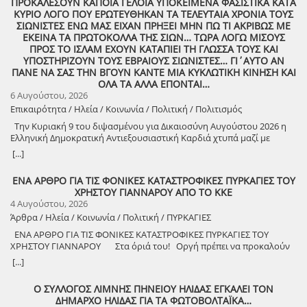
ΠΡΟΚΑΛΕΣΟΥΝ ΚΑΠΟΙΑ ΓΕΛΟΙΑ ΥΠΟΚΕΙΜΕΝΑ ΦΑΣΙΣΤΙΚΑ ΚΑΤΑ
ΚΥΡΙΟ ΛΟΓΟ ΠΟΥ ΕΡΩΤΕΥΘΗΚΑΝ ΤΑ ΤΕΛΕΥΤΑΙΑ ΧΡΟΝΙΑ ΤΟΥΣ
ΣΙΩΝΙΣΤΕΣ ΕΝΩ ΜΑΣ ΕΙΧΑΝ ΠΡΗΞΕΙ ΜΗΝ ΠΩ ΤΙ ΑΚΡΙΒΩΣ ΜΕ
ΕΚΕΙΝΑ ΤΑ ΠΡΩΤΟΚΟΛΛΑ ΤΗΣ ΣΙΩΝ… ΤΩΡΑ ΛΟΓΩ ΜΙΣΟΥΣ
ΠΡΟΣ ΤΟ ΙΣΛΑΜ ΕΧΟΥΝ ΚΑΤΑΠΙΕΙ ΤΗ ΓΛΩΣΣΑ ΤΟΥΣ ΚΑΙ
ΥΠΟΣΤΗΡΙΖΟΥΝ ΤΟΥΣ ΕΒΡΑΙΟΥΣ ΣΙΩΝΙΣΤΕΣ… ΓΙ΄ΑΥΤΟ ΑΝ
ΠΑΝΕ ΝΑ ΣΑΣ ΤΗΝ ΒΓΟΥΝ ΚΑΝΤΕ ΜΙΑ ΚΥΚΛΩΤΙΚΗ ΚΙΝΗΣΗ ΚΑΙ
ΟΛΑ ΤΑ ΑΛΛΑ ΕΠΟΝΤΑΙ…
6 Αυγούστου, 2026
Επικαιρότητα / Ηλεία / Κοινωνία / Πολιτική / Πολιτισμός
Την Κυριακή 9 του διψασμένου για Δικαιοσύνη Αυγούστου 2026 η
Ελληνική Δημοκρατική Αντιεξουσιαστική Καρδιά χτυπά μαζί με
ΟΛΟΥΣ τους Συναγωνιστές για την Παλαιστίνη μέρα Μνήμης και
[...]
Αγώνα!
ΕΝΑ ΑΡΘΡΟ ΓΙΑ ΤΙΣ ΦΟΝΙΚΕΣ ΚΑΤΑΣΤΡΟΦΙΚΕΣ ΠΥΡΚΑΓΙΕΣ ΤΟΥ
ΧΡΗΣΤΟΥ ΓΙΑΝΝΑΡΟΥ ΑΠΟ ΤΟ ΚΚΕ
4 Αυγούστου, 2026
Άρθρα / Ηλεία / Κοινωνία / Πολιτική / ΠΥΡΚΑΓΙΕΣ
ΕΝΑ ΑΡΘΡΟ ΓΙΑ ΤΙΣ ΦΟΝΙΚΕΣ ΚΑΤΑΣΤΡΟΦΙΚΕΣ ΠΥΡΚΑΓΙΕΣ ΤΟΥ
ΧΡΗΣΤΟΥ ΓΙΑΝΝΑΡΟΥ Στα όριά του! Οργή πρέπει να προκαλούν
τα αναμασήματα του πρωθυπουργού και κυβερνητικών στελεχών,
[...]
που παίζουν την κασέτα της «κλιματικής αλλαγής» και της ατομικής
ευθύνης για να καλύψουν την ολέθρια εμπρηστική πολιτική τους.
Ο ΣΥΛΛΟΓΟΣ ΛΙΜΝΗΣ ΠΗΝΕΙΟΥ ΗΛΙΔΑΣ ΕΓΚΑΛΕΙ ΤΟΝ
Αποκορύφωμα ήταν η δήλωση του υπουργού Πολιτικής Προστασίας,
ΔΗΜΑΡΧΟ ΗΛΙΔΑΣ ΓΙΑ ΤΑ ΦΩΤΟΒΟΛΤΑΪΚΑ…
ότι ο κρατικός μηχανισμός έχει φτάσει «στα όριά του», όταν πριν από