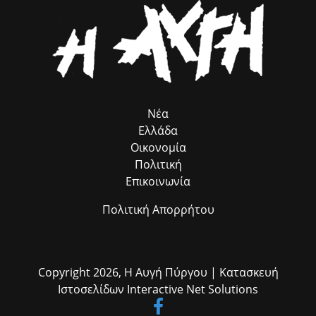
συμβολή του προγράμματος, που λειτουργεί ως πολύτιμος
σύμβουλος προσέλκυσης πόρων, χωρίς να επιβαρύνει ούτε με ένα
ευρώ τον Δήμο μας. Παράλληλα, εκφράζω τις θερμές μου ευχαριστίες
στον αρμόδιο Αντιδήμαρχο κ. Ηλία Ευσταθόπουλο για τον
συντονισμό, τη Διεύθυνση Πρόνοιας και την Προϊσταμένη της κα Σία
Ανδριοπούλου, καθώς και τον άμισθο σύμβουλό μου για θέματα
Ρομά κ. Νίκο Μπατζαλή, για την ακριβή μεταφορά των αναγκών από
το πεδίο. Η συλλογική αυτή προσπάθεια αποδεικνύει στην πράξη ότι
η ομαδική δουλειά φέρνει απτά αποτελέσματα για όλους τους
Νέα
δημότες μας.»
Ελλάδα
Οικονομία
Πολιτική
Επικοινωνία
Πολιτική Απορρήτου
Copyright 2026,
Η Αυγή Πύργου
| Κατασκευή
Ιστοσελίδων
Interactive Net Solutions