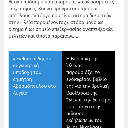
θετικό πρόσημο που μπορούμε να δώσουμε στις
επιχειρήσεις. Και να πραγματοποιήσουμε
επιτέλους ένα έργο που είναι αίτημα δεκαετιών
στην Ηλεία παραμένοντας ωστόσο μόνο ως
αίτημα ή ως σημείο επεξεργασίας αναπτυξιακών
μελετών και τίποτα παραπάνω…
«
Ενθουσιώδης και
Η Βασιλική της
συγκινητική
Ώλενας
υποδοχή του
παρουσιάζει το
Δημήτρη
ενδιαφέρον βιβλίο
Αβραμόπουλου στο
της για την θρυλική
Αυγείο
βασίλισσα της
Ώλενας την Δευτέρα
του Πάσχα στην
αίθουσα
εκδηλώσεων του
Αγίου Νικολάου