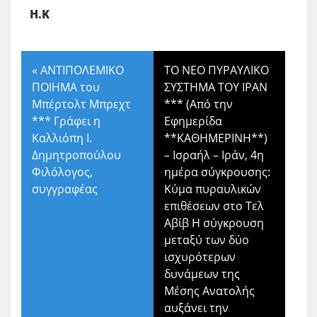
Η.Κ
«
ΑΝΤΙΠΟΛΕΜΙΚΟ
ΤΟ ΝΕΟ ΠΥΡΑΥΛΙΚΟ
ΠΟΙΗΜΑ του
ΣΥΣΤΗΜΑ ΤΟΥ ΙΡΑΝ
Μπέρτολτ Μπρεχτ
*** (Από την
*** Γράφει η
Εφημερίδα
Καλλιόπη Ι.
**ΚΑΘΗΜΕΡΙΝΗ**)
Δημητροπούλου
– Ισραήλ – Ιράν, 4η
Φιλόλογος,
ημέρα σύγκρουσης:
συγγραφέας
Κύμα πυραυλικών
επιθέσεων στο Τελ
Αβίβ Η σύγκρουση
μεταξύ των δύο
ισχυρότερων
δυνάμεων της
Μέσης Ανατολής
αυξάνει την