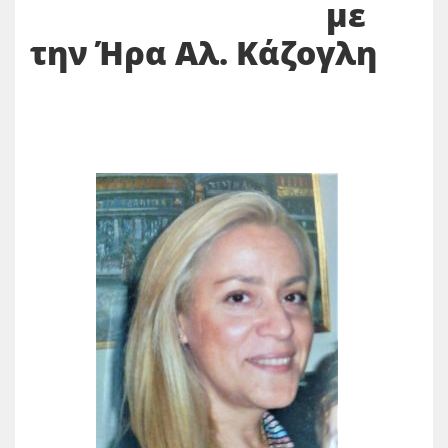
με
την Ήρα Αλ. Κάζογλη