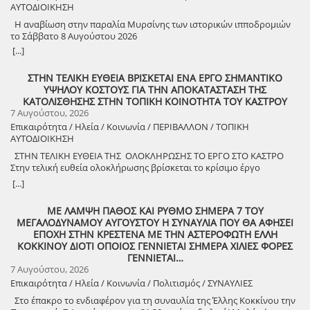
ΑΥΤΟΔΙΟΙΚΗΣΗ
Η αναβίωση στην παραλία Μυρσίνης των ιστορικών ιπποδρομιών
το Σάββατο 8 Αυγούστου 2026
[...]
ΣΤΗΝ ΤΕΛΙΚΗ ΕΥΘΕΙΑ ΒΡΙΣΚΕΤΑΙ ΕΝΑ ΕΡΓΟ ΣΗΜΑΝΤΙΚΟ
ΥΨΗΛΟΥ ΚΟΣΤΟΥΣ ΓΙΑ ΤΗΝ ΑΠΟΚΑΤΑΣΤΑΣΗ ΤΗΣ
ΚΑΤΟΛΙΣΘΗΣΗΣ ΣΤΗΝ ΤΟΠΙΚΗ ΚΟΙΝΟΤΗΤΑ ΤΟΥ ΚΑΣΤΡΟΥ
7 Αυγούστου, 2026
Επικαιρότητα / Ηλεία / Κοινωνία / ΠΕΡΙΒΑΛΛΟΝ / ΤΟΠΙΚΗ
ΑΥΤΟΔΙΟΙΚΗΣΗ
ΣΤΗΝ ΤΕΛΙΚΗ ΕΥΘΕΙΑ ΤΗΣ ΟΛΟΚΛΗΡΩΣΗΣ ΤΟ ΕΡΓΟ ΣΤΟ ΚΑΣΤΡΟ
Στην τελική ευθεία ολοκλήρωσης βρίσκεται το κρίσιμο έργο
αποκατάστασης της κατολίσθησης στην Τ.Κ. Κάστρου,
[...]
προϋπολογισμού 1,25 εκατομμυρίων ευρώ. Έπειτα από αυτοψία που
πραγματοποίησε ο Δήμαρχος Ανδραβίδας-Κυλλήνης, Γιάννης
ΜΕ ΛΑΜΨΗ ΠΑΘΟΣ ΚΑΙ ΡΥΘΜΟ ΣΗΜΕΡΑ 7 ΤΟΥ
Λέντζας, μαζί με κλιμάκιο της Τεχνικής Υπηρεσίας και εκπροσώπους
ΜΕΓΑΛΟΔΥΝΑΜΟΥ ΑΥΓΟΥΣΤΟΥ Η ΣΥΝΑΥΛΙΑ ΠΟΥ ΘΑ ΑΦΗΣΕΙ
της δημοτικής αρχής, διαπιστώθηκε πως οι παρεμβάσεις προχωρούν
ΕΠΟΧΗ ΣΤΗΝ ΚΡΕΣΤΕΝΑ ΜΕ ΤΗΝ ΑΣΤΕΡΟΦΩΤΗ ΕΛΛΗ
άμεσα και αυστηρά εντός των χρονοδιαγραμμάτων. ​Το έργο
ΚΟΚΚΙΝΟΥ ΔΙΟΤΙ ΟΠΟΙΟΣ ΓΕΝΝΙΕΤΑΙ ΣΗΜΕΡΑ ΧΙΛΙΕΣ ΦΟΡΕΣ
χρηματοδοτείται από το Εθνικό Πρόγραμμα Ανάπτυξης και στο
ΓΕΝΝΙΕΤΑΙ…
πλαίσιο των εξειδικευμένων εργασιών πραγματοποιήθηκαν
7 Αυγούστου, 2026
εκσκαφές για την απομάκρυνση των χαλαρών εδαφών,
Επικαιρότητα / Ηλεία / Κοινωνία / Πολιτισμός / ΣΥΝΑΥΛΙΕΣ
κατασκευάστηκε ισχυρός τοίχος αντιστήριξης και τοποθετήθηκε
γεωύφασμα οπλισμένης γης, και συρματοκιβώτια καθώς και
Στο έπακρο το ενδιαφέρον για τη συναυλία της Έλλης Κοκκίνου την
οπλισμένο επίχωμα με ειδικό κοκκώδες υλικό. ​Ο Δήμαρχος Γιάννης