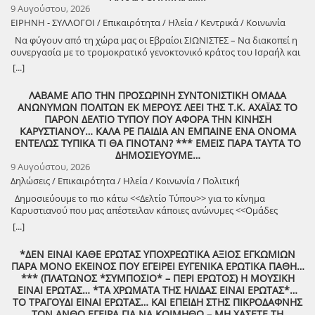
9 Αυγούστου, 2026
ΕΙΡΗΝΗ - ΣΥΛΛΟΓΟΙ / Επικαιρότητα / Ηλεία / Κεντρικά / Κοινωνία
Να φύγουν από τη χώρα μας οι Εβραίοι ΣΙΩΝΙΣΤΕΣ – Να διακοπεί η
συνεργασία με το τρομοκρατικό γενοκτονικό κράτος του Ισραήλ και
φέρτε πίσω στην Ελλάδα από τη Σαουδική Αραβία τους ελληνικούς
[...]
patriot!!
ΛΑΒΑΜΕ ΑΠΟ ΤΗΝ ΠΡΟΣΩΡΙΝΗ ΣΥΝΤΟΝΙΣΤΙΚΗ ΟΜΑΔΑ
ΑΝΩΝΥΜΩΝ ΠΟΛΙΤΩΝ ΕΚ ΜΕΡΟΥΣ ΛΕΕΙ ΤΗΣ Τ.Κ. ΑΧΑΪΑΣ ΤΟ
ΠΑΡΟΝ ΔΕΛΤΙΟ ΤΥΠΟΥ ΠΟΥ ΑΦΟΡΑ ΤΗΝ ΚΙΝΗΣΗ
ΚΑΡΥΣΤΙΑΝΟΥ… ΚΑΛΑ ΡΕ ΠΑΙΔΙΑ ΑΝ ΕΜΠΑΙΝΕ ΕΝΑ ΟΝΟΜΑ
ΕΝΤΕΛΩΣ ΤΥΠΙΚΑ ΤΙ ΘΑ ΓΙΝΟΤΑΝ? *** ΕΜΕΙΣ ΠΑΡΑ ΤΑΥΤΑ ΤΟ
ΔΗΜΟΣΙΕΥΟΥΜΕ…
9 Αυγούστου, 2026
Δηλώσεις / Επικαιρότητα / Ηλεία / Κοινωνία / Πολιτική
Δημοσιεύουμε το πιο κάτω <<Δελτίο Τύπου>> για το κίνημα
Καρυστιανού που μας απέστειλαν κάποιες ανώνυμες <<Ομάδες
Πολιτών>>!
[...]
*ΔΕΝ ΕΙΝΑΙ ΚΑΘΕ ΕΡΩΤΑΣ ΥΠΟΧΡΕΩΤΙΚΑ ΑΞΙΟΣ ΕΓΚΩΜΙΩΝ
ΠΑΡΑ ΜΟΝΟ ΕΚΕΙΝΟΣ ΠΟΥ ΕΓΕΙΡΕΙ ΕΥΓΕΝΙΚΑ ΕΡΩΤΙΚΑ ΠΑΘΗ…
*** (ΠΛΑΤΩΝΟΣ *ΣΥΜΠΟΣΙΟ* – ΠΕΡΙ ΕΡΩΤΟΣ) Η ΜΟΥΣΙΚΗ
ΕΙΝΑΙ ΕΡΩΤΑΣ… *ΤΑ ΧΡΩΜΑΤΑ ΤΗΣ ΗΛΙΔΑΣ ΕΙΝΑΙ ΕΡΩΤΑΣ*…
ΤΟ ΤΡΑΓΟΥΔΙ ΕΙΝΑΙ ΕΡΩΤΑΣ… ΚΑΙ ΕΠΕΙΔΗ ΣΤΗΣ ΠΙΚΡΟΔΑΦΝΗΣ
ΤΟΝ ΑΝΘΟ ΕΓΕΙΡΑ ΓΙΑ ΝΑ ΚΟΙΜΗΘΩ – ΜΗ ΧΑΣΕΤΕ ΤΗ