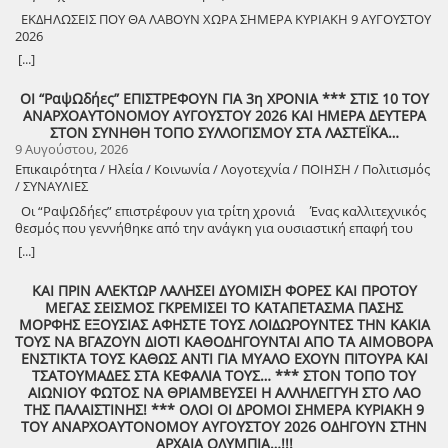
ΕΚΔΗΛΩΣΕΙΣ ΠΟΥ ΘΑ ΛΑΒΟΥΝ ΧΩΡΑ ΣΗΜΕΡΑ ΚΥΡΙΑΚΗ 9 ΑΥΓΟΥΣΤΟΥ
2026
8888888888888888888888888888888888888888888888888888888888888
[...]
8888888888888888888888888888888888888888888888888888888888888
ΟΙ “ΡαψΩδήες” ΕΠΙΣΤΡΕΦΟΥΝ ΓΙΑ 3η ΧΡΟΝΙΑ *** ΣΤΙΣ 10 ΤΟΥ
ΑΝΑΡΧΟΑΥΤΟΝΟΜΟΥ ΑΥΓΟΥΣΤΟΥ 2026 ΚΑΙ ΗΜΕΡΑ ΔΕΥΤΕΡΑ
8888888888888888888888888888888888888888888888888888888888888
ΣΤΟΝ ΣΥΝΗΘΗ ΤΟΠΟ ΣΥΛΛΟΓΙΣΜΟΥ ΣΤΑ ΛΑΣΤΕΪΚΑ…
9 Αυγούστου, 2026
Επικαιρότητα / Ηλεία / Κοινωνία / Λογοτεχνία / ΠΟΙΗΣΗ / Πολιτισμός
/ ΣΥΝΑΥΛΙΕΣ
Οι “ΡαψΩδήες” επιστρέφουν για τρίτη χρονιά Ένας καλλιτεχνικός
θεσμός που γεννήθηκε από την ανάγκη για ουσιαστική επαφή του
ανθρώπου, με τον λόγο και την μουσική. Πιστοί στο όραμά μας για
[...]
συμμετοχική καλλιτεχνική έκφραση, συνεχίζουμε να βλέπουμε τον
θεατή όχι ως παθητικό δέκτη, αλλά ως συνοδοιπόρο. Οι “ΡαψΩδήες”
ΚΑΙ ΠΡΙΝ ΑΛΕΚΤΩΡ ΛΑΛΗΣΕΙ ΔΥΟΜΙΣΗ ΦΟΡΕΣ ΚΑΙ ΠΡΟΤΟΥ
ευελπιστούμε να είναι μια συνάντηση ανθρώπων, μια κοινή ανάσα,
ΜΕΓΑΣ ΣΕΙΣΜΟΣ ΓΚΡΕΜΙΣΕΙ ΤΟ ΚΑΤΑΠΕΤΑΣΜΑ ΠΑΣΗΣ
μια υπενθύμιση ότι ο πολιτισμός γεννιέται εκεί όπου μοιραζόμαστε,
ΜΟΡΦΗΣ ΕΞΟΥΣΙΑΣ ΑΦΗΣΤΕ ΤΟΥΣ ΛΟΙΔΩΡΟΥΝΤΕΣ ΤΗΝ ΚΑΚΙΑ
ακούμε και δημιουργούμε μαζί. Την Δευτέρα 10 Αυγούστου, στις
ΤΟΥΣ ΝΑ ΒΓΑΖΟΥΝ ΔΙΟΤΙ ΚΑΘΟΔΗΓΟΥΝΤΑΙ ΑΠΟ ΤΑ ΑΙΜΟΒΟΡΑ
21:00 , στήνουμε ξανά ένα Συμπόσιον Τέχνης, με «Ιστορίες και
ΕΝΣΤΙΚΤΑ ΤΟΥΣ ΚΑΘΩΣ ΑΝΤΙ ΓΙΑ ΜΥΑΛΟ ΕΧΟΥΝ ΠΙΤΟΥΡΑ ΚΑΙ
Τραγούδια» , στον ξεχωριστό χώρο της πέτρινης εκκλησίας στα
ΤΣΑΤΟΥΜΑΔΕΣ ΣΤΑ ΚΕΦΑΛΙΑ ΤΟΥΣ… *** ΣΤΟΝ ΤΟΠΟ ΤΟΥ
Λαστέικα. Σας περιμένουμε κοντά μας! Γιάννης Κορίζης – Δημήτρης
ΑΙΩΝΙΟΥ ΦΩΤΟΣ ΝΑ ΘΡΙΑΜΒΕΥΣΕΙ Η ΑΛΛΗΛΕΓΓΥΗ ΣΤΟ ΛΑΟ
Κορίζης Με την υποστήριξη του Δήμος Πύργου / Municipality Of
ΤΗΣ ΠΑΛΑΙΣΤΙΝΗΣ! *** ΟΛΟΙ ΟΙ ΔΡΟΜΟΙ ΣΗΜΕΡΑ ΚΥΡΙΑΚΗ 9
Pyrgos 2024 -2028
ΤΟΥ ΑΝΑΡΧΟΑΥΤΟΝΟΜΟΥ ΑΥΓΟΥΣΤΟΥ 2026 ΟΔΗΓΟΥΝ ΣΤΗΝ
ΑΡΧΑΙΑ ΟΛΥΜΠΙΑ…!!!