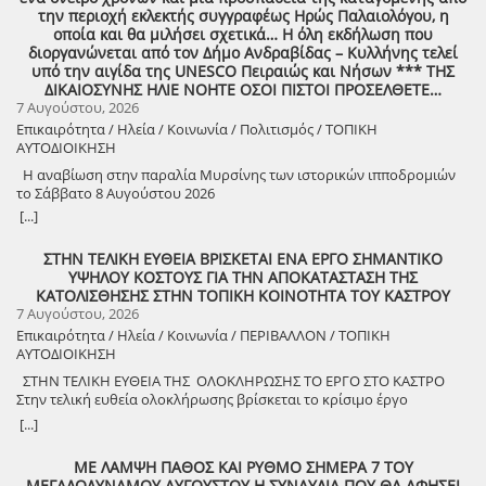
εκδήλωση που θα πραγματοποιηθεί στο χωριό μας, το ΔΟΥΚΑ, σε
την περιοχή εκλεκτής συγγραφέως Ηρώς Παλαιολόγου, η
συνδιοργάνωση με τον Δήμο Αρχαίας Ολυμπίας, στις 13 Αυγούστου,
οποία και θα μιλήσει σχετικά… Η όλη εκδήλωση που
ημέρα Πέμπτη και ώρα 8:30 μ.μ., στην πλατεία του χωριού με θέμα:
διοργανώνεται από τον Δήμο Ανδραβίδας – Κυλλήνης τελεί
«Άυλη πολιτιστική κληρονομιά: Eκφράσεις, Δράσεις Διαφύλαξης και
υπό την αιγίδα της UNESCO Πειραιώς και Νήσων *** ΤΗΣ
Προοπτικές στην Ηλεία» Oμιλητές: – Διομήδης Τόλιος, Διεύθυνση
ΔΙΚΑΙΟΣΥΝΗΣ ΗΛΙΕ ΝΟΗΤΕ ΟΣΟΙ ΠΙΣΤΟΙ ΠΡΟΣΕΛΘΕΤΕ…
Νεότερης Πολιτιστικής Κληρονομιάς ΥΠΠΟ-Σύλλογος Διβριωτών
7 Αυγούστου, 2026
Αθήνας – Γωγώ Κανελλοπούλου, εκπαιδευτικός – Νίκος
Επικαιρότητα / Ηλεία / Κοινωνία / Πολιτισμός / ΤΟΠΙΚΗ
Σιάκκουλης, Πρόεδρος eco action Νεμούτας Θα ακολουθήσoυν
ΑΥΤΟΔΙΟΙΚΗΣΗ
χοροί της Ηλείας από το Λύκειο Ελληνίδων Πύργου Η είσοδος για
την πολιτιστική εκδήλωση είναι ελεύθερη. Μετά το πέρας της
Η αναβίωση στην παραλία Μυρσίνης των ιστορικών ιπποδρομιών
εκδήλωσης, σας προσκαλούμε να διασκεδάσουμε όλοι μαζί με
το Σάββατο 8 Αυγούστου 2026
ζωντανή παραδοσιακή μουσική από τη μουσική ομάδα του
[...]
Λύσανδρου Παναγόπουλου, σε μια βραδιά γεμάτη κέφι, χορό και
γεύσεις. Θα προσφερθούν παραδοσιακά εδέσματα. Πρόσκληση
ΣΤΗΝ ΤΕΛΙΚΗ ΕΥΘΕΙΑ ΒΡΙΣΚΕΤΑΙ ΕΝΑ ΕΡΓΟ ΣΗΜΑΝΤΙΚΟ
συμμετοχής στο γλέντι: 10 ευρώ ανά άτομο.
ΥΨΗΛΟΥ ΚΟΣΤΟΥΣ ΓΙΑ ΤΗΝ ΑΠΟΚΑΤΑΣΤΑΣΗ ΤΗΣ
ΚΑΤΟΛΙΣΘΗΣΗΣ ΣΤΗΝ ΤΟΠΙΚΗ ΚΟΙΝΟΤΗΤΑ ΤΟΥ ΚΑΣΤΡΟΥ
7 Αυγούστου, 2026
Επικαιρότητα / Ηλεία / Κοινωνία / ΠΕΡΙΒΑΛΛΟΝ / ΤΟΠΙΚΗ
ΑΥΤΟΔΙΟΙΚΗΣΗ
ΣΤΗΝ ΤΕΛΙΚΗ ΕΥΘΕΙΑ ΤΗΣ ΟΛΟΚΛΗΡΩΣΗΣ ΤΟ ΕΡΓΟ ΣΤΟ ΚΑΣΤΡΟ
Στην τελική ευθεία ολοκλήρωσης βρίσκεται το κρίσιμο έργο
αποκατάστασης της κατολίσθησης στην Τ.Κ. Κάστρου,
[...]
προϋπολογισμού 1,25 εκατομμυρίων ευρώ. Έπειτα από αυτοψία που
πραγματοποίησε ο Δήμαρχος Ανδραβίδας-Κυλλήνης, Γιάννης
ΜΕ ΛΑΜΨΗ ΠΑΘΟΣ ΚΑΙ ΡΥΘΜΟ ΣΗΜΕΡΑ 7 ΤΟΥ
Λέντζας, μαζί με κλιμάκιο της Τεχνικής Υπηρεσίας και εκπροσώπους
ΜΕΓΑΛΟΔΥΝΑΜΟΥ ΑΥΓΟΥΣΤΟΥ Η ΣΥΝΑΥΛΙΑ ΠΟΥ ΘΑ ΑΦΗΣΕΙ