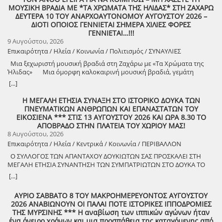
ΜΟΥΣΙΚΗ ΒΡΑΔΙΑ ΜΕ *ΤΑ ΧΡΩΜΑΤΑ ΤΗΣ ΗΛΙΔΑΣ* ΣΤΗ ΖΑΧΑΡΩ
ΔΕΥΤΕΡΑ 10 ΤΟΥ ΑΝΑΡΧΟΑΥΤΟΝΟΜΟΥ ΑΥΓΟΥΣΤΟΥ 2026 –
ΔΙΟΤΙ ΟΠΟΙΟΣ ΓΕΝΝΙΕΤΑΙ ΣΗΜΕΡΑ ΧΙΛΙΕΣ ΦΟΡΕΣ
ΓΕΝΝΙΕΤΑΙ…!!!
9 Αυγούστου, 2026
Επικαιρότητα / Ηλεία / Κοινωνία / Πολιτισμός / ΣΥΝΑΥΛΙΕΣ
Μια ξεχωριστή μουσική βραδιά στη Ζαχάρω με «Τα Χρώματα της
Ήλιδας» Μια όμορφη καλοκαιρινή μουσική βραδιά, γεμάτη
μελωδίες, πολιτισμό και καλή διάθεση, διοργανώνει ο Δήμος
[...]
Ζαχάρως, στο πλαίσιο του Καλοκαιρινού Πολιτιστικού
Προγράμματος. Τη Δευτέρα 10 Αυγούστου, στις 21:30, το προαύλιο
Η ΜΕΓΑΛΗ ΕΤΗΣΙΑ ΣΥΝΑΞΗ ΣΤΟ ΙΣΤΟΡΙΚΟ ΔΟΥΚΑ ΤΩΝ
του Γυμνασίου Ζαχάρως θα γεμίσει μουσική, καθώς η Ορχήστρα «Τα
ΠΝΕΥΜΑΤΙΚΩΝ ΑΝΘΡΩΠΩΝ ΚΑΙ ΕΠΑΝΑΣΤΑΤΩΝ ΤΟΥ
Χρώματα της Ήλιδας» θα παρουσιάσει ένα ξεχωριστό μουσικό
ΕΙΚΟΣΙΕΝΑ *** ΣΤΙΣ 13 ΑΥΓΟΥΣΤΟΥ 2026 ΚΑΙ ΩΡΑ 8.30 ΤΟ
πρόγραμμα. Μια βραδιά που έρχεται να ενώσει ανθρώπους
ΑΠΟΒΡΑΔΟ ΣΤΗΝ ΠΛΑΤΕΙΑ ΤΟΥ ΧΩΡΙΟΥ ΜΑΣ!
διαφορετικών ηλικιών μέσα από τη δύναμη της μουσικής και να
8 Αυγούστου, 2026
προσφέρει σε κατοίκους και επισκέπτες μια όμορφη καλοκαιρινή
Επικαιρότητα / Ηλεία / Κεντρικά / Κοινωνία / ΠΕΡΙΒΑΛΛΟΝ
έξοδο. Ο Δήμος Ζαχάρως συνεχίζει να επενδύει στον πολιτισμό και να
Ο ΣΥΛΛΟΓΟΣ ΤΩΝ ΑΠΑΝΤΑΧΟΥ ΔΟΥΚΙΩΤΩΝ ΣΑΣ ΠΡΟΣΚΑΛΕΙ ΣΤΗ
δημιουργεί αφορμές για συνάντηση, ψυχαγωγία και συμμετοχή.
ΜΕΓΑΛΗ ΕΤΗΣΙΑ ΣΥΝΑΝΤΗΣΗ ΤΩΝ ΣΥΜΠΑΤΡΙΩΤΩΝ ΣΤΟ ΔΟΥΚΑ ΤΟ
Δευτέρα 10 Αυγούστου | 21:30 Προαύλιο Γυμνασίου Ζαχάρως
ΑΘΑΝΑΤΟ! Μεγάλη η χαρά η δική μας για το ριζιμιό μας και για
[...]
τον επαναστάτη πρόγονό μας που πολέμησε με το σπαθί στο χέρι
στο Πούσι τους Τουρκαλβανούς και είχε και μπαρουτόμυλο για τα
ΑΥΡΙΟ ΣΑΒΒΑΤΟ 8 ΤΟΥ ΜΑΚΡΟΗΜΕΡΕΥΟΝΤΟΣ ΑΥΓΟΥΣΤΟΥ
κανόνια του αγώνα! ΦΩΤΟΓΡΑΦΙΕΣ ΚΑΙ ΠΡΟΣΚΛΗΣΗ ΓΙΑ ΤΟ
2026 ΑΝΑΒΙΩΝΟΥΝ ΟΙ ΠΑΛΑΙ ΠΟΤΕ ΙΣΤΟΡΙΚΕΣ ΙΠΠΟΔΡΟΜΙΕΣ
ΣΥΝΑΠΑΝΤΗΜΑ (Πατήστε πάνω στο σύνδεσμο για να ανοίξει το
ΤΗΣ ΜΥΡΣΙΝΗΣ *** Η αναβίωση των ιππικών αγώνων ήταν
αρχείο) Ο Σύλλογος των απανταχού Δουκιωτών σάς προσκαλεί στην
ένα όνειρο χρόνων και μια προσπάθεια της καταγόμενης από