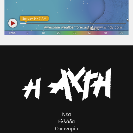
απομάκρυνση του στεγάστρου δεν αποτελούν απλώς μια τεχνική
παρέμβαση, αλλά μια εθνική προτεραιότητα. Η Πολιτεία οφείλει να
επιταχύνει τις απαραίτητες διαδικασίες, ώστε η μοναδική
αρχιτεκτονική του Ναού να αναδειχθεί ξανά στο φυσικό της
περιβάλλον και να αποκτήσει τη θέση που πραγματικά της αξίζει
στον διεθνή πολιτιστικό χάρτη. Το Επιμελητήριο Ηλείας θα συνεχίσει
να στηρίζει κάθε πρωτοβουλία που συνδέει τον πολιτισμό με τη
βιώσιμη ανάπτυξη, την επιχειρηματικότητα και την εξωστρέφεια του
τόπου μας. Η προστασία και η ανάδειξη της πολιτιστικής μας
κληρονομιάς αποτελεί επένδυση στο μέλλον της Ηλείας και στις
επόμενες γενιές.».
Νέα
Ελλάδα
Οικονομία