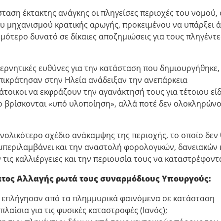
ταση έκτακτης ανάγκης οι πληγείσες περιοχές του νομού,
του μηχανισμού κρατικής αρωγής, προκειμένου να υπάρξει 
μότερο δυνατό σε δίκαιες αποζημιώσεις για τους πληγέντε
βερνητικές ευθύνες για την κατάσταση που δημιουργήθηκε,
επικράτησαν στην Ηλεία ανάδειξαν την ανεπάρκεια
άτοικοι να εκφράζουν την αγανάκτησή τους για τέτοιου εί
λο βρίσκονται «υπό υλοποίηση», αλλά ποτέ δεν ολοκληρών
νολικότερο σχέδιο ανάκαμψης της περιοχής, το οποίο δεν
υμπεριλαμβάνει και την αναστολή φορολογικών, δανειακών 
τις καλλιέργειες και την περιουσία τους να καταστρέφοντα
τος Αλλαγής ρωτά τους συναρμόδιους Υπουργούς:
υ επλήγησαν από τα πλημμυρικά φαινόμενα σε κατάσταση
λαίσια για τις φυσικές καταστροφές (Ιανός);