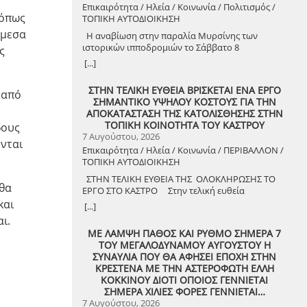
Επικαιρότητα / Ηλεία / Κοινωνία / Πολιτισμός /
 όπως
ΤΟΠΙΚΗ ΑΥΤΟΔΙΟΙΚΗΣΗ
άμεσα
Η αναβίωση στην παραλία Μυρσίνης των
ιστορικών ιπποδρομιών το Σάββατο 8
ς
Αυγούστου 2026
[...]
ΣΤΗΝ ΤΕΛΙΚΗ ΕΥΘΕΙΑ ΒΡΙΣΚΕΤΑΙ ΕΝΑ ΕΡΓΟ
 από
ΣΗΜΑΝΤΙΚΟ ΥΨΗΛΟΥ ΚΟΣΤΟΥΣ ΓΙΑ ΤΗΝ
ΑΠΟΚΑΤΑΣΤΑΣΗ ΤΗΣ ΚΑΤΟΛΙΣΘΗΣΗΣ ΣΤΗΝ
ΤΟΠΙΚΗ ΚΟΙΝΟΤΗΤΑ ΤΟΥ ΚΑΣΤΡΟΥ
δους
7 Αυγούστου, 2026
ονται
Επικαιρότητα / Ηλεία / Κοινωνία / ΠΕΡΙΒΑΛΛΟΝ /
ΤΟΠΙΚΗ ΑΥΤΟΔΙΟΙΚΗΣΗ
ΣΤΗΝ ΤΕΛΙΚΗ ΕΥΘΕΙΑ ΤΗΣ ΟΛΟΚΛΗΡΩΣΗΣ ΤΟ
 θα
ΕΡΓΟ ΣΤΟ ΚΑΣΤΡΟ Στην τελική ευθεία
ολοκλήρωσης βρίσκεται το κρίσιμο έργο
και
[...]
αποκατάστασης της κατολίσθησης στην Τ.Κ.
ι.
Κάστρου, προϋπολογισμού 1,25 εκατομμυρίων
ΜΕ ΛΑΜΨΗ ΠΑΘΟΣ ΚΑΙ ΡΥΘΜΟ ΣΗΜΕΡΑ 7
ευρώ. Έπειτα από αυτοψία που πραγματοποίησε
ΤΟΥ ΜΕΓΑΛΟΔΥΝΑΜΟΥ ΑΥΓΟΥΣΤΟΥ Η
ο Δήμαρχος Ανδραβίδας-Κυλλήνης, Γιάννης
ΣΥΝΑΥΛΙΑ ΠΟΥ ΘΑ ΑΦΗΣΕΙ ΕΠΟΧΗ ΣΤΗΝ
Λέντζας, μαζί με κλιμάκιο της Τεχνικής Υπηρεσίας
ΚΡΕΣΤΕΝΑ ΜΕ ΤΗΝ ΑΣΤΕΡΟΦΩΤΗ ΕΛΛΗ
και εκπροσώπους της δημοτικής αρχής,
ΚΟΚΚΙΝΟΥ ΔΙΟΤΙ ΟΠΟΙΟΣ ΓΕΝΝΙΕΤΑΙ
διαπιστώθηκε πως οι παρεμβάσεις προχωρούν
ΣΗΜΕΡΑ ΧΙΛΙΕΣ ΦΟΡΕΣ ΓΕΝΝΙΕΤΑΙ…
άμεσα και αυστηρά εντός των
7 Αυγούστου, 2026
χρονοδιαγραμμάτων. ​Το έργο χρηματοδοτείται