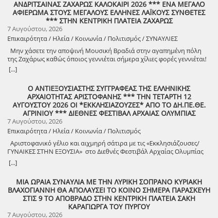
ΑΝΔΡΙΤΣΑΙΝΑΣ ΖΑΧΑΡΩΣ ΚΑΛΟΚΑΙΡΙ 2026 *** ΕΝΑ ΜΕΓΑΛΟ
ΑΦΙΕΡΩΜΑ ΣΤΟΥΣ ΜΕΓΑΛΟΥΣ ΕΛΛΗΝΕΣ ΛΑΪΚΟΥΣ ΣΥΝΘΕΤΕΣ
*** ΣΤΗΝ ΚΕΝΤΡΙΚΗ ΠΛΑΤΕΙΑ ΖΑΧΑΡΩΣ
7 Αυγούστου, 2026
Επικαιρότητα / Ηλεία / Κοινωνία / Πολιτισμός / ΣΥΝΑΥΛΙΕΣ
Μην χάσετε την αποψινή Μουσική Βραδιά στην αγαπημένη πόλη
της Ζαχάρως καθώς όποιος γεννιέται σήμερα χίλιες φορές γεννιέται!
[...]
Ο ΑΝΤΙΕΞΟΥΣΙΑΣΤΗΣ ΣΥΓΓΡΑΦΕΑΣ ΤΗΣ ΕΛΛΗΝΙΚΗΣ
ΑΡΧΑΙΟΤΗΤΑΣ ΑΡΙΣΤΟΦΑΝΗΣ *** ΤΗΝ ΤΕΤΑΡΤΗ 12
ΑΥΓΟΥΣΤΟΥ 2026 ΟΙ *ΕΚΚΛΗΣΙΑΖΟΥΖΕΣ* ΑΠΟ ΤΟ ΔΗ.ΠΕ.ΘΕ.
ΑΓΡΙΝΙΟΥ *** ΔΙΕΘΝΕΣ ΦΕΣΤΙΒΑΛ ΑΡΧΑΙΑΣ ΟΛΥΜΠΙΑΣ
7 Αυγούστου, 2026
Επικαιρότητα / Ηλεία / Κοινωνία / Πολιτισμός
Αριστοφανικό γέλιο και αιχμηρή σάτιρα με τις «Εκκλησιάζουσες/
ΓΥΝΑΙΚΕΣ ΣΤΗΝ ΕΞΟΥΣΙΑ» στο Διεθνές Φεστιβάλ Αρχαίας Ολυμπίας
Την Τετάρτη 12 Αυγούστου, στις 21:30, το Διεθνές Φεστιβάλ
[...]
Αρχαίας Ολυμπίας παρουσιάζει τις «Εκκλησιάζουσες» του
Αριστοφάνη, σε σκηνοθεσία Θέμη Μουμουλίδη. Μια απολαυστική
ΜΙΑ ΩΡΑΙΑ ΣΥΝΑΥΛΙΑ ΜΕ ΤΗΝ ΛΥΡΙΚΗ ΣΟΠΡΑΝΟ ΚΥΡΙΑΚΗ
πολιτική κωμωδία, γεμάτη ευρηματικό χιούμορ και καυστική σάτιρα,
ΒΛΑΧΟΓΙΑΝΝΗ ΘΑ ΑΠΟΛΑΥΣΕΙ ΤΟ ΚΟΙΝΟ ΣΗΜΕΡΑ ΠΑΡΑΣΚΕΥΗ
που θέτει διαχρονικά ερωτήματα για την εξουσία, τη δημοκρατία και
ΣΤΙΣ 9 ΤΟ ΑΠΟΒΡΑΔΟ ΣΤΗΝ ΚΕΝΤΡΙΚΗ ΠΛΑΤΕΙΑ ΣΑΚΗ
την αναζήτηση μιας δικαιότερης κοινωνίας. Τι μπορεί να συμβεί αν
ΚΑΡΑΓΙΩΡΓΑ ΤΟΥ ΠΥΡΓΟΥ
μια μέρα οι γυναίκες αναλάβουν την διακυβέρνηση της χώρας; Την
7 Αυγούστου, 2026
απάντηση θα ανακαλύψουμε στις ΕΚΚΛΗΣΙΑΖΟΥΣΕΣ, την