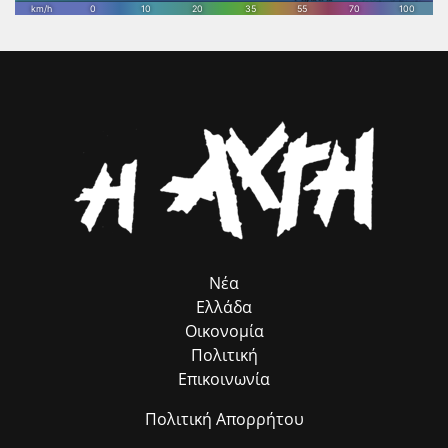
ανθρώπους που μπορούν να σκέφτονται κριτικά, να διακρίνουν την
αλήθεια από τη χειραγώγηση, να κατανοούν το παρελθόν, να
συνομιλούν με τον πολιτισμό και να υπερασπίζονται τη δημοκρατία
και τον ανθρωπισμό. Απευθυνόμαστε, λοιπόν, στους νέους που
έρχονται αντιμέτωποι με τις συνεχείς προκλήσεις και ανατροπές της
εποχής μας: Να προχωρήσετε με πίστη στον εαυτό σας. Να μη
φοβηθείτε τις διαδρομές που δεν είναι προδιαγεγραμμένες. Να
συνεχίσετε να μαθαίνετε, να σκέφτεστε και να ονειρεύεστε. Να
αναζητάτε την επιστημονική γνώση που απελευθερώνει και αλλάζει
τον κόσμο. Μα πάνω απ’ όλα, να παραμείνετε άνθρωποι με
ενσυναίσθηση, διάθεση για προσφορά και ανοιχτό μυαλό. Η νέα σας
ζωή αρχίζει τώρα — και είναι δική σας ευθύνη και δικό σας δικαίωμα
να της δώσετε το νόημα που εσείς επιθυμείτε. Το μέλλον δεν ανήκει
μόνο σε εκείνους που γνωρίζουν να χειρίζονται τα εργαλεία της
εποχής τους, αλλά και σε εκείνους που γνωρίζουν για ποιον σκοπό
αξίζει να τα χρησιμοποιούν. Καλή αρχή σε όλους! Το Δ. Σ. του
Συνδέσμου
Νέα
Ελλάδα
Οικονομία
Πολιτική
Επικοινωνία
Πολιτική Απορρήτου