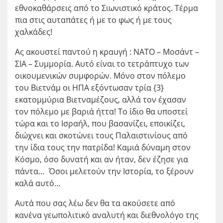
εθνοκαθάρσεις από το Σιωνιστικό κράτος. Τέρμα
πια στις αυταπάτες ή με το φως ή με τους
χαλκάδες!
Ας ακουστεί παντού η κραυγή : ΝΑΤΟ – Μοσάντ –
ΣΙΑ – Συμμορία. Αυτό είναι το τετράπτυχο των
οικουμενικών συμφορών. Μόνο στον πόλεμο
του Βιετνάμ οι ΗΠΑ εξόντωσαν τρία {3}
εκατομμύρια Βιετναμέζους, αλλά τον έχασαν
τον πόλεμο με βαριά ήττα! Το ίδιο θα υποστεί
τώρα και το Ισραήλ, που βασανίζει, εποικίζει,
διώχνει και σκοτώνει τους Παλαιστινίους από
την ίδια τους την πατρίδα! Καμιά δύναμη στον
Κόσμο, όσο δυνατή και αν ήταν, δεν έζησε για
πάντα… Όσοι μελετούν την Ιστορία, το ξέρουν
καλά αυτό…
Αυτά που σας λέω δεν θα τα ακούσετε από
κανένα γεωπολιτικό αναλυτή και διεθνολόγο της