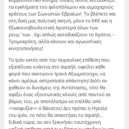
τα εγκλήματα του φιλοπόλεμου και αιμοχαρούς
κράτους των Σιωνιστών Εβραίων! Το βλέπετε και
στη δική μας πολιτική σκηνή, μόνο το ΚΚΕ και η
Εξωκοινοβουλευτική Αριστερά όλων των
ρευμ΄των , όχι απλώς καταδικάζουν το Κράτος –
Τρομοκράτη, αλλά κάνουν και αγωνιστικές
κινητοποιήσεις!
Το Ιράν εκτός από την πυραυλική επίθεση που
εξαπέλυσε ενάντια στο Ισραήλ, οφείλει κάθε
φορά που σκοτώουν Ιρανό Αξιωματούχο, να
κάνει αμέσως αστραπιαία απάντηση! Διότι αν
χαθούν οι δυνάμεις της Αντίστασης, τότε θα
σφίξει ένας εξοντωτικός κλοιός από παντού σε
βάρος του, με αποτέλεσμα να επέλθει από
<<ασφυξία>> ο θάνατος! Δεν πρέπει η Ηγεσία
του Ιράν, το πότε θα απαντήσει το Ισραήλ…
Ειδικά τώρα, αν σεν ξεκινήσει ταυτόχρονη
μαζική επίθεση κατά των βασικών υποδομών και