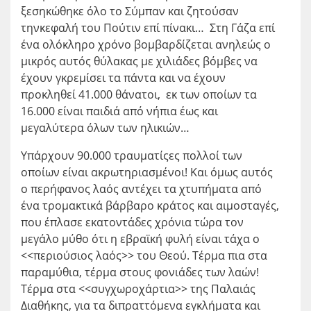
ξεσηκώθηκε όλο το Σύμπαν και ζητούσαν
τηνκεφαλή του Πούτιν επί πίνακι… Στη Γάζα επί
ένα ολόκληρο χρόνο βομβαρδίζεται ανηλεώς ο
μικρός αυτός θύλακας με χιλιάδες βόμβες να
έχουν γκρεμίσει τα πάντα και να έχουν
προκληθεί 41.000 θάνατοι, εκ των οποίων τα
16.000 είναι παιδιά από νήπια έως και
μεγαλύτερα όλων των ηλικιών…
Υπάρχουν 90.000 τραυματίςες πολλοί των
οποίων είναι ακρωτηριασμένοι! Και όμως αυτός
ο περήφανος λαός αντέχει τα χτυπήματα από
ένα τρομακτικά βάρβαρο κράτος και αιμοσταγές,
που έπλασε εκατοντάδες χρόνια τώρα τον
μεγάλο μύθο ότι η εβραϊκή φυλή είναι τάχα ο
<<περιούσιος λαός>> του Θεού. Τέρμα πια στα
παραμύθια, τέρμα στους φονιάδες των λαών!
Τέρμα στα <<συγχωροχάρτια>> της Παλαιάς
Διαθήκης, για τα διπραττόμενα εγκλήματα και