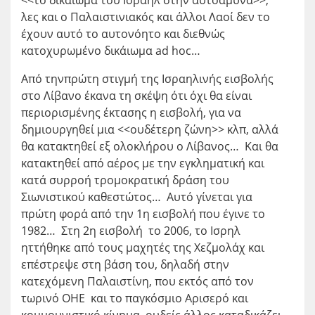
λες και ο Παλαιστινιακός και άλλοι Λαοί δεν το
έχουν αυτό το αυτονόητο και διεθνώς
κατοχυρωμένο δικάιωμα ad hoc…
Από τηνπρώτη στιγμή της Ισραηλινής εισβολής
στο Λίβανο έκανα τη σκέψη ότι όχι θα είναι
περιορισμένης έκτασης η εισβολή, για να
δημιουργηθεί μια <<ουδέτερη ζώνη>> κλπ, αλλά
θα κατακτηθεί εξ ολοκλήρου ο Λίβανος… Και θα
κατακτηθεί από αέρος με την εγκληματική και
κατά συρροή τρομοκρατική δράση του
Σιωνιστικού καθεστώτος… Αυτό γίνεται για
πρώτη φορά από την 1η εισβολή που έγινε το
1982… Στη 2η εισβολή το 2006, το Ισρηλ
ηττήθηκε από τους μαχητές της Χεζμολάχ και
επέστρεψε στη βάση του, δηλαδή στην
κατεχόμενη Παλαιστίνη, που εκτός από τον
τωρινό ΟΗΕ και το παγκόσμιο Αρισερό και
κομμουνιστικό κίνημα, ουδείς άλλος καταδικάζει