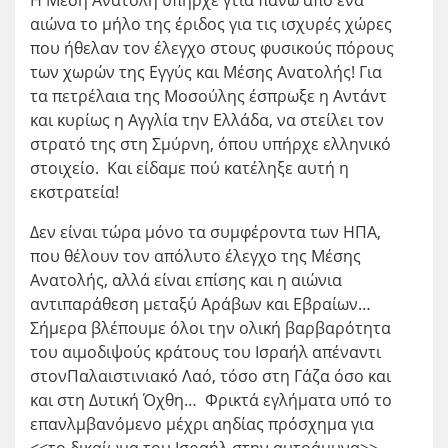
αιώνα το μήλο της έριδος για τις ισχυρές χώρες
που ήθελαν τον έλεγχο στους φυσικούς πόρους
των χωρών της Εγγύς και Μέσης Ανατολής! Για
τα πετρέλαια της Μοσούλης έσπρωξε η Αντάντ
και κυρίως η Αγγλία την Ελλάδα, να στείλει τον
στρατό της στη Σμύρνη, όπου υπήρχε ελληνικό
στοιχείο. Και είδαμε πού κατέληξε αυτή η
εκστρατεία!
Δεν είναι τώρα μόνο τα συμφέροντα των ΗΠΑ,
που θέλουν τον απόλυτο έλεγχο της Μέσης
Ανατολής, αλλά είναι επίσης και η αιώνια
αντιπαράθεση μεταξύ Αράβων και Εβραίων…
Σήμερα βλέπουμε όλοι την ολική βαρβαρότητα
του αιμοδιψούς κράτους του Ισραήλ απέναντι
στονΠαλαιστινιακό Λαό, τόσο στη Γάζα όσο και
και στη Δυτική Όχθη… Φρικτά εγλήματα υπό το
επανλμβανόμενο μέχρι αηδίας πρόσχημα για
<<το δικαίωμα του Ισραήλ στην αυτοάμυνα>>,