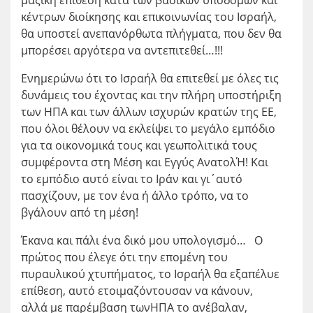
κέντρων διοίκησης και επικοινωνίας του Ισραήλ,
θα υποστεί ανεπανόρθωτα πλήγματα, που δεν θα
μπορέσει αργότερα να αντεπιτεθεί…!!!
Ενημερώνω ότι το Ισραήλ θα επιτεθεί με όλες τις
δυνάμεις του έχοντας και την πλήρη υποστήριξη
των ΗΠΑ και των άλλων ισχυρών κρατών της ΕΕ,
που όλοι θέλουν να εκλείψει το μεγάλο εμπόδιο
για τα οικονομικά τους και γεωπολιτικά τους
συμφέροντα στη Μέση και Εγγύς ΑνατολΉ! Και
το εμπόδιο αυτό είναι το Ιράν και γι΄αυτό
πασχίζουν, με τον ένα ή άλλο τρόπο, να το
βγάλουν από τη μέση!
Έκανα και πάλι ένα δικό μου υπολογισμό… Ο
πρώτος που έλεγε ότι την επομένη του
πυραυλικού χτυπήματος, το Ισραήλ θα εξαπέλυε
επίθεση, αυτό ετοιμαζόντουσαν να κάνουν,
αλλά με παρέμβαση τωνΗΠΑ το ανέβαλαν,