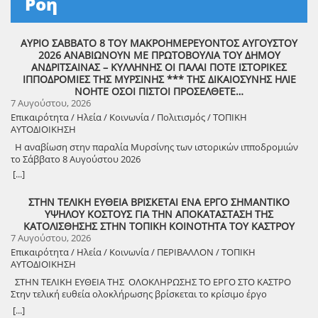
Ροή
ΑΥΡΙΟ ΣΑΒΒΑΤΟ 8 ΤΟΥ ΜΑΚΡΟΗΜΕΡΕΥΟΝΤΟΣ ΑΥΓΟΥΣΤΟΥ
2026 ΑΝΑΒΙΩΝΟΥΝ ΜΕ ΠΡΩΤΟΒΟΥΛΙΑ ΤΟΥ ΔΗΜΟΥ
ΑΝΔΡΙΤΣΑΙΝΑΣ – ΚΥΛΛΗΝΗΣ ΟΙ ΠΑΛΑΙ ΠΟΤΕ ΙΣΤΟΡΙΚΕΣ
ΙΠΠΟΔΡΟΜΙΕΣ ΤΗΣ ΜΥΡΣΙΝΗΣ *** ΤΗΣ ΔΙΚΑΙΟΣΥΝΗΣ ΗΛΙΕ
ΝΟΗΤΕ ΟΣΟΙ ΠΙΣΤΟΙ ΠΡΟΣΕΛΘΕΤΕ…
7 Αυγούστου, 2026
Επικαιρότητα / Ηλεία / Κοινωνία / Πολιτισμός / ΤΟΠΙΚΗ
ΑΥΤΟΔΙΟΙΚΗΣΗ
Η αναβίωση στην παραλία Μυρσίνης των ιστορικών ιπποδρομιών
το Σάββατο 8 Αυγούστου 2026
[...]
ΣΤΗΝ ΤΕΛΙΚΗ ΕΥΘΕΙΑ ΒΡΙΣΚΕΤΑΙ ΕΝΑ ΕΡΓΟ ΣΗΜΑΝΤΙΚΟ
ΥΨΗΛΟΥ ΚΟΣΤΟΥΣ ΓΙΑ ΤΗΝ ΑΠΟΚΑΤΑΣΤΑΣΗ ΤΗΣ
ΚΑΤΟΛΙΣΘΗΣΗΣ ΣΤΗΝ ΤΟΠΙΚΗ ΚΟΙΝΟΤΗΤΑ ΤΟΥ ΚΑΣΤΡΟΥ
7 Αυγούστου, 2026
Επικαιρότητα / Ηλεία / Κοινωνία / ΠΕΡΙΒΑΛΛΟΝ / ΤΟΠΙΚΗ
ΑΥΤΟΔΙΟΙΚΗΣΗ
ΣΤΗΝ ΤΕΛΙΚΗ ΕΥΘΕΙΑ ΤΗΣ ΟΛΟΚΛΗΡΩΣΗΣ ΤΟ ΕΡΓΟ ΣΤΟ ΚΑΣΤΡΟ
Στην τελική ευθεία ολοκλήρωσης βρίσκεται το κρίσιμο έργο
αποκατάστασης της κατολίσθησης στην Τ.Κ. Κάστρου,
[...]
προϋπολογισμού 1,25 εκατομμυρίων ευρώ. Έπειτα από αυτοψία που