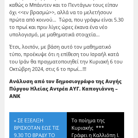
καθώς ο Μπάιντεν και το Πεντάγων τους είπαν
όχι <<εν βρασμώ>>, αλλά να το μελετήσουν
πρώτα από κοινού… Τώρα, που γράφω είναι 5.30
το πρωί και πριν λίγες ώρες έκανα ένα νέο
υπολογισμό, με μαθηματικά στοιχεία…
Έτσι, λοιπόν, με βάση αυτό τον μαθηματικό
τύπο, προέκυψε ότι η επίθεση του Ισραήλ κατά
του Ιράν θα πραγματοποιηθεί την Κυριακή 6 του
Οκτώβρη 2024, στις 6 το πρωί…!!!
Ανάλυση από τον δημοσιογράφο της Αυγής
Πύργου Ηλείας Αντρέα ΑΥΓ. Καπογιάννη –
ΑΝΚ
«
ΣΕ ΕΞΕΛΙΞΗ
Το ποίημα της
ΒΡΙΣΚΟΤΑΝ ΕΩΣ ΤΙΣ
Κυριακής ***
9.30 ΤΟ ΒΡΑΔΥ ΤΟ
Γράφει η Καλλιόπη Ι.