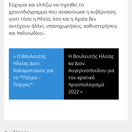
Εύχομαι και ελπίζω να τηρηθεί το
χρονοδιάγραμμα που ανακοίνωσε η κυβέρνηση,
γιατί τόσο η Ηλεία, όσο και η Αχαΐα δεν
αντέχουν άλλες υπαναχωρήσεις, καθυστερήσεις
και παλινωδίες».
«
Ο Βπυλευτής
Η Βουλευτής Ηλείας
Ηλείας Διον.
κα Διον.
Καλαματιανός για
Αυγερινοπούλου για
το *Πάτρα –
τον κρατικό
Πύργος*
προϋπολογισμό
2022
»