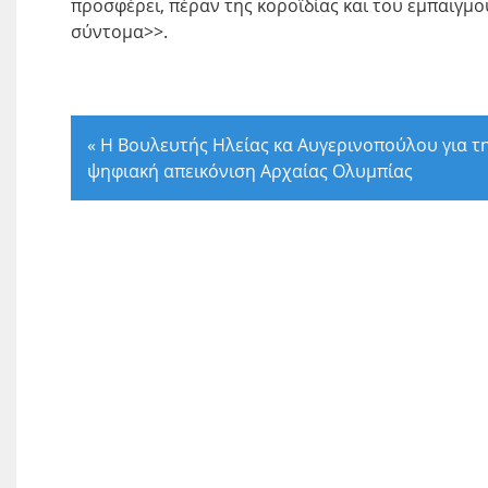
προσφέρει, πέραν της κοροϊδίας και του εμπαιγμο
σύντομα>>.
«
Η Βουλευτής Ηλείας κα Αυγερινοπούλου για τ
ψηφιακή απεικόνιση Αρχαίας Ολυμπίας