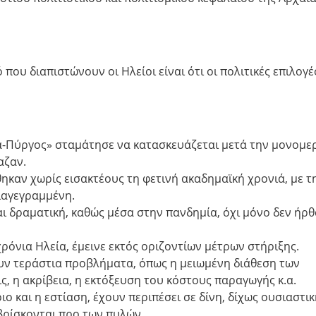
που διαπιστώνουν οι Ηλείοι είναι ότι οι πολιτικές επιλογέ
-Πύργος» σταμάτησε να κατασκευάζεται μετά την μονομε
αζαν.
καν χωρίς εισακτέους τη φετινή ακαδημαϊκή χρονιά, με τ
ιαγεγραμμένη.
ι δραματική, καθώς μέσα στην πανδημία, όχι μόνο δεν ήρ
ρόνια Ηλεία, έμεινε εκτός οριζοντίων μέτρων στήριξης.
ουν τεράστια προβλήματα, όπως η μειωμένη διάθεση των
ς, η ακρίβεια, η εκτόξευση του κόστους παραγωγής κ.α.
ο και η εστίαση, έχουν περιπέσει σε δίνη, δίχως ουσιαστι
 βρίσκονται προ των πυλών.