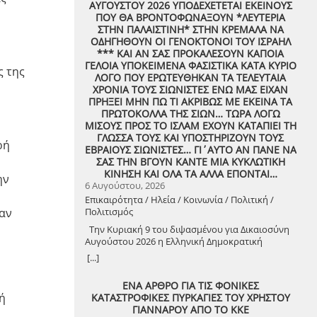
ΑΥΓΟΥΣΤΟΥ 2026 ΥΠΟΔΕΧΕΤΕΤΑΙ ΕΚΕΙΝΟΥΣ
ΠΟΥ ΘΑ ΒΡΟΝΤΟΦΩΝΑΞΟΥΝ *ΛΕΥΤΕΡΙΑ
ΣΤΗΝ ΠΑΛΑΙΣΤΙΝΗ* ΣΤΗΝ ΚΡΕΜΑΛΑ ΝΑ
ΟΔΗΓΗΘΟΥΝ ΟΙ ΓΕΝΟΚΤΟΝΟΙ ΤΟΥ ΙΣΡΑΗΛ
*** ΚΑΙ ΑΝ ΣΑΣ ΠΡΟΚΑΛΕΣΟΥΝ ΚΑΠΟΙΑ
ΓΕΛΟΙΑ ΥΠΟΚΕΙΜΕΝΑ ΦΑΣΙΣΤΙΚΑ ΚΑΤΑ ΚΥΡΙΟ
ς της
ΛΟΓΟ ΠΟΥ ΕΡΩΤΕΥΘΗΚΑΝ ΤΑ ΤΕΛΕΥΤΑΙΑ
ΧΡΟΝΙΑ ΤΟΥΣ ΣΙΩΝΙΣΤΕΣ ΕΝΩ ΜΑΣ ΕΙΧΑΝ
ΠΡΗΞΕΙ ΜΗΝ ΠΩ ΤΙ ΑΚΡΙΒΩΣ ΜΕ ΕΚΕΙΝΑ ΤΑ
ΠΡΩΤΟΚΟΛΛΑ ΤΗΣ ΣΙΩΝ… ΤΩΡΑ ΛΟΓΩ
ΜΙΣΟΥΣ ΠΡΟΣ ΤΟ ΙΣΛΑΜ ΕΧΟΥΝ ΚΑΤΑΠΙΕΙ ΤΗ
ΓΛΩΣΣΑ ΤΟΥΣ ΚΑΙ ΥΠΟΣΤΗΡΙΖΟΥΝ ΤΟΥΣ
ρή
ΕΒΡΑΙΟΥΣ ΣΙΩΝΙΣΤΕΣ… ΓΙ΄ΑΥΤΟ ΑΝ ΠΑΝΕ ΝΑ
ΣΑΣ ΤΗΝ ΒΓΟΥΝ ΚΑΝΤΕ ΜΙΑ ΚΥΚΛΩΤΙΚΗ
ΚΙΝΗΣΗ ΚΑΙ ΟΛΑ ΤΑ ΑΛΛΑ ΕΠΟΝΤΑΙ…
ην
6 Αυγούστου, 2026
Επικαιρότητα / Ηλεία / Κοινωνία / Πολιτική /
θαν
Πολιτισμός
Την Κυριακή 9 του διψασμένου για Δικαιοσύνη
Αυγούστου 2026 η Ελληνική Δημοκρατική
Αντιεξουσιαστική Καρδιά χτυπά μαζί με ΟΛΟΥΣ
[...]
τους Συναγωνιστές για την Παλαιστίνη μέρα
Μνήμης και Αγώνα!
ΕΝΑ ΑΡΘΡΟ ΓΙΑ ΤΙΣ ΦΟΝΙΚΕΣ
κή
ΚΑΤΑΣΤΡΟΦΙΚΕΣ ΠΥΡΚΑΓΙΕΣ ΤΟΥ ΧΡΗΣΤΟΥ
ΓΙΑΝΝΑΡΟΥ ΑΠΟ ΤΟ ΚΚΕ