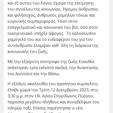
και εξ αυτού του λόγου έχαιρε της εκτίμησης
του συνόλου της κοινωνίας. Ήρεμος άνθρωπος
και φιλήσυχος, άνθρωπος χαμηλών τόνων και
ευγενικής συμπεριφοράς. Τόσο στον
επαγγελματικό και κοινωνικό του βίο, όσο στον
οικογενειακό υπήρξε άψογος. Το καλοσυνάτο
χαμόγελό του και το ενδιαφέρον του για τον
συνάνθρωπο έλαμψαν καθ΄όλη τη διάρκεια της
κοινωνικής του ζωής.
Με την εξαίρετη σύντροφο της ζωής Ευανθία
απέκτησαν τρία εκλεκτά παιδιά, την Αναστασία,
τον Διονύσιο και την Βάσω.
Η εξόδιος ακολουθία του αγαπητού συμπολίτη
έλαβε χώρα την Τρίτη 12 Δςκςμβρίου 2023, στις
3,30 μ.μ. στον Ι.Ν. Αγίου Σπυρίδωνος Πύργου,
παροσία μεγάλου πλήθους και συναδέλφων του
οδηγών ταξί. Επίσης παρέστησαν ο νέο;