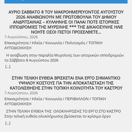
ΑΥΡΙΟ ΣΑΒΒΑΤΟ 8 ΤΟΥ ΜΑΚΡΟΗΜΕΡΕΥΟΝΤΟΣ ΑΥΓΟΥΣΤΟΥ
2026 ΑΝΑΒΙΩΝΟΥΝ ΜΕ ΠΡΩΤΟΒΟΥΛΙΑ ΤΟΥ ΔΗΜΟΥ
ΑΝΔΡΙΤΣΑΙΝΑΣ – ΚΥΛΛΗΝΗΣ ΟΙ ΠΑΛΑΙ ΠΟΤΕ ΙΣΤΟΡΙΚΕΣ
ΙΠΠΟΔΡΟΜΙΕΣ ΤΗΣ ΜΥΡΣΙΝΗΣ *** ΤΗΣ ΔΙΚΑΙΟΣΥΝΗΣ ΗΛΙΕ
ΝΟΗΤΕ ΟΣΟΙ ΠΙΣΤΟΙ ΠΡΟΣΕΛΘΕΤΕ…
7 Αυγούστου, 2026
Επικαιρότητα / Ηλεία / Κοινωνία / Πολιτισμός / ΤΟΠΙΚΗ
ΑΥΤΟΔΙΟΙΚΗΣΗ
Η αναβίωση στην παραλία Μυρσίνης των ιστορικών ιπποδρομιών
το Σάββατο 8 Αυγούστου 2026
[...]
ΣΤΗΝ ΤΕΛΙΚΗ ΕΥΘΕΙΑ ΒΡΙΣΚΕΤΑΙ ΕΝΑ ΕΡΓΟ ΣΗΜΑΝΤΙΚΟ
ΥΨΗΛΟΥ ΚΟΣΤΟΥΣ ΓΙΑ ΤΗΝ ΑΠΟΚΑΤΑΣΤΑΣΗ ΤΗΣ
ΚΑΤΟΛΙΣΘΗΣΗΣ ΣΤΗΝ ΤΟΠΙΚΗ ΚΟΙΝΟΤΗΤΑ ΤΟΥ ΚΑΣΤΡΟΥ
7 Αυγούστου, 2026
Επικαιρότητα / Ηλεία / Κοινωνία / ΠΕΡΙΒΑΛΛΟΝ / ΤΟΠΙΚΗ
ΑΥΤΟΔΙΟΙΚΗΣΗ
ΣΤΗΝ ΤΕΛΙΚΗ ΕΥΘΕΙΑ ΤΗΣ ΟΛΟΚΛΗΡΩΣΗΣ ΤΟ ΕΡΓΟ ΣΤΟ ΚΑΣΤΡΟ
Στην τελική ευθεία ολοκλήρωσης βρίσκεται το κρίσιμο έργο
αποκατάστασης της κατολίσθησης στην Τ.Κ. Κάστρου,
[...]
προϋπολογισμού 1,25 εκατομμυρίων ευρώ. Έπειτα από αυτοψία που
πραγματοποίησε ο Δήμαρχος Ανδραβίδας-Κυλλήνης, Γιάννης