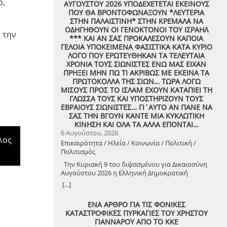
ό,
ΑΥΓΟΥΣΤΟΥ 2026 ΥΠΟΔΕΧΕΤΕΤΑΙ ΕΚΕΙΝΟΥΣ
ΠΟΥ ΘΑ ΒΡΟΝΤΟΦΩΝΑΞΟΥΝ *ΛΕΥΤΕΡΙΑ
ΣΤΗΝ ΠΑΛΑΙΣΤΙΝΗ* ΣΤΗΝ ΚΡΕΜΑΛΑ ΝΑ
ΟΔΗΓΗΘΟΥΝ ΟΙ ΓΕΝΟΚΤΟΝΟΙ ΤΟΥ ΙΣΡΑΗΛ
 την
*** ΚΑΙ ΑΝ ΣΑΣ ΠΡΟΚΑΛΕΣΟΥΝ ΚΑΠΟΙΑ
ΓΕΛΟΙΑ ΥΠΟΚΕΙΜΕΝΑ ΦΑΣΙΣΤΙΚΑ ΚΑΤΑ ΚΥΡΙΟ
ΛΟΓΟ ΠΟΥ ΕΡΩΤΕΥΘΗΚΑΝ ΤΑ ΤΕΛΕΥΤΑΙΑ
ΧΡΟΝΙΑ ΤΟΥΣ ΣΙΩΝΙΣΤΕΣ ΕΝΩ ΜΑΣ ΕΙΧΑΝ
ΠΡΗΞΕΙ ΜΗΝ ΠΩ ΤΙ ΑΚΡΙΒΩΣ ΜΕ ΕΚΕΙΝΑ ΤΑ
ΠΡΩΤΟΚΟΛΛΑ ΤΗΣ ΣΙΩΝ… ΤΩΡΑ ΛΟΓΩ
ΜΙΣΟΥΣ ΠΡΟΣ ΤΟ ΙΣΛΑΜ ΕΧΟΥΝ ΚΑΤΑΠΙΕΙ ΤΗ
ΓΛΩΣΣΑ ΤΟΥΣ ΚΑΙ ΥΠΟΣΤΗΡΙΖΟΥΝ ΤΟΥΣ
ΕΒΡΑΙΟΥΣ ΣΙΩΝΙΣΤΕΣ… ΓΙ΄ΑΥΤΟ ΑΝ ΠΑΝΕ ΝΑ
ΣΑΣ ΤΗΝ ΒΓΟΥΝ ΚΑΝΤΕ ΜΙΑ ΚΥΚΛΩΤΙΚΗ
ΚΙΝΗΣΗ ΚΑΙ ΟΛΑ ΤΑ ΑΛΛΑ ΕΠΟΝΤΑΙ…
6 Αυγούστου, 2026
λος
Επικαιρότητα / Ηλεία / Κοινωνία / Πολιτική /
Πολιτισμός
Την Κυριακή 9 του διψασμένου για Δικαιοσύνη
Αυγούστου 2026 η Ελληνική Δημοκρατική
Αντιεξουσιαστική Καρδιά χτυπά μαζί με ΟΛΟΥΣ
[...]
τους Συναγωνιστές για την Παλαιστίνη μέρα
Μνήμης και Αγώνα!
ΕΝΑ ΑΡΘΡΟ ΓΙΑ ΤΙΣ ΦΟΝΙΚΕΣ
ΚΑΤΑΣΤΡΟΦΙΚΕΣ ΠΥΡΚΑΓΙΕΣ ΤΟΥ ΧΡΗΣΤΟΥ
ΓΙΑΝΝΑΡΟΥ ΑΠΟ ΤΟ ΚΚΕ