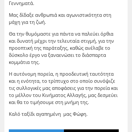
Γεννηματά.
Μας δίδαξε ανθρωπιά και αγωνιστικότητα στη
μάχη για τη ζωή.
Θα την θυμόμαστε για πάντα να παλεύει όρθια
και δυνατή μέχρι την τελευταία στιγμή, για την
προοπτική της παράταξης, καθώς ανέλαβε το
δύσκολο έργο να ξαναενώσει το διάσπαρτα
κομμάτια της.
Η αυτόνομη πορεία, η προοδευτική ταυτότητα
και η ενότητα, το τρίπτυχο στο οποίο συνόψιζε
τις συλλογικές μας αποφάσεις για την πορεία και
το μέλλον του Κινήματος Αλλαγής, μας δεσμεύει
και θα το τιμήσουμε στη μνήμη της.
Καλό ταξίδι αγαπημένη μας Φώφη.