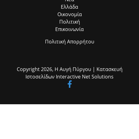
Ελλάδα
Οικονομία
Πολιτική
Επικοινωνία
Πολιτική Απορρήτου
Copyright 2026,
Η Αυγή Πύργου
| Κατασκευή
Ιστοσελίδων
Interactive Net Solutions