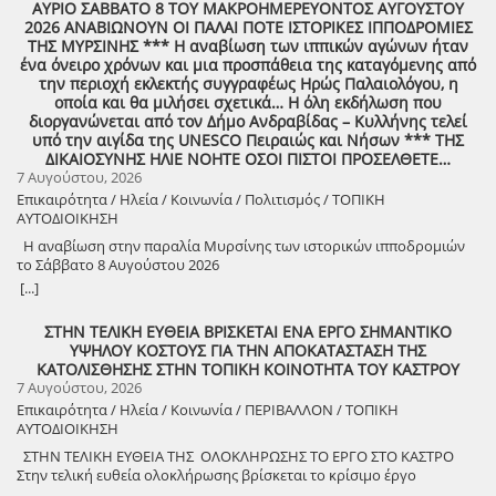
ΑΥΡΙΟ ΣΑΒΒΑΤΟ 8 ΤΟΥ ΜΑΚΡΟΗΜΕΡΕΥΟΝΤΟΣ ΑΥΓΟΥΣΤΟΥ
κανόνια του αγώνα! ΦΩΤΟΓΡΑΦΙΕΣ ΚΑΙ ΠΡΟΣΚΛΗΣΗ ΓΙΑ ΤΟ
2026 ΑΝΑΒΙΩΝΟΥΝ ΟΙ ΠΑΛΑΙ ΠΟΤΕ ΙΣΤΟΡΙΚΕΣ ΙΠΠΟΔΡΟΜΙΕΣ
ΣΥΝΑΠΑΝΤΗΜΑ (Πατήστε πάνω στο σύνδεσμο για να ανοίξει το
ΤΗΣ ΜΥΡΣΙΝΗΣ *** Η αναβίωση των ιππικών αγώνων ήταν
αρχείο) Ο Σύλλογος των απανταχού Δουκιωτών σάς προσκαλεί στην
ένα όνειρο χρόνων και μια προσπάθεια της καταγόμενης από
εκδήλωση που θα πραγματοποιηθεί στο χωριό μας, το ΔΟΥΚΑ, σε
την περιοχή εκλεκτής συγγραφέως Ηρώς Παλαιολόγου, η
συνδιοργάνωση με τον Δήμο Αρχαίας Ολυμπίας, στις 13 Αυγούστου,
οποία και θα μιλήσει σχετικά… Η όλη εκδήλωση που
ημέρα Πέμπτη και ώρα 8:30 μ.μ., στην πλατεία του χωριού με θέμα:
διοργανώνεται από τον Δήμο Ανδραβίδας – Κυλλήνης τελεί
«Άυλη πολιτιστική κληρονομιά: Eκφράσεις, Δράσεις Διαφύλαξης και
υπό την αιγίδα της UNESCO Πειραιώς και Νήσων *** ΤΗΣ
Προοπτικές στην Ηλεία» Oμιλητές: – Διομήδης Τόλιος, Διεύθυνση
ΔΙΚΑΙΟΣΥΝΗΣ ΗΛΙΕ ΝΟΗΤΕ ΟΣΟΙ ΠΙΣΤΟΙ ΠΡΟΣΕΛΘΕΤΕ…
Νεότερης Πολιτιστικής Κληρονομιάς ΥΠΠΟ-Σύλλογος Διβριωτών
7 Αυγούστου, 2026
Αθήνας – Γωγώ Κανελλοπούλου, εκπαιδευτικός – Νίκος
Επικαιρότητα / Ηλεία / Κοινωνία / Πολιτισμός / ΤΟΠΙΚΗ
Σιάκκουλης, Πρόεδρος eco action Νεμούτας Θα ακολουθήσoυν
ΑΥΤΟΔΙΟΙΚΗΣΗ
χοροί της Ηλείας από το Λύκειο Ελληνίδων Πύργου Η είσοδος για
την πολιτιστική εκδήλωση είναι ελεύθερη. Μετά το πέρας της
Η αναβίωση στην παραλία Μυρσίνης των ιστορικών ιπποδρομιών
εκδήλωσης, σας προσκαλούμε να διασκεδάσουμε όλοι μαζί με
το Σάββατο 8 Αυγούστου 2026
ζωντανή παραδοσιακή μουσική από τη μουσική ομάδα του
[...]
Λύσανδρου Παναγόπουλου, σε μια βραδιά γεμάτη κέφι, χορό και
γεύσεις. Θα προσφερθούν παραδοσιακά εδέσματα. Πρόσκληση
ΣΤΗΝ ΤΕΛΙΚΗ ΕΥΘΕΙΑ ΒΡΙΣΚΕΤΑΙ ΕΝΑ ΕΡΓΟ ΣΗΜΑΝΤΙΚΟ
συμμετοχής στο γλέντι: 10 ευρώ ανά άτομο.
ΥΨΗΛΟΥ ΚΟΣΤΟΥΣ ΓΙΑ ΤΗΝ ΑΠΟΚΑΤΑΣΤΑΣΗ ΤΗΣ
ΚΑΤΟΛΙΣΘΗΣΗΣ ΣΤΗΝ ΤΟΠΙΚΗ ΚΟΙΝΟΤΗΤΑ ΤΟΥ ΚΑΣΤΡΟΥ
7 Αυγούστου, 2026
Επικαιρότητα / Ηλεία / Κοινωνία / ΠΕΡΙΒΑΛΛΟΝ / ΤΟΠΙΚΗ
ΑΥΤΟΔΙΟΙΚΗΣΗ
ΣΤΗΝ ΤΕΛΙΚΗ ΕΥΘΕΙΑ ΤΗΣ ΟΛΟΚΛΗΡΩΣΗΣ ΤΟ ΕΡΓΟ ΣΤΟ ΚΑΣΤΡΟ
Στην τελική ευθεία ολοκλήρωσης βρίσκεται το κρίσιμο έργο
αποκατάστασης της κατολίσθησης στην Τ.Κ. Κάστρου,