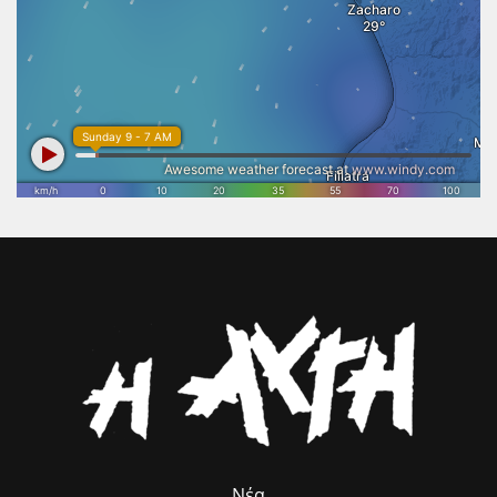
τοπική οικονομία. Η συγκλονιστική ανταπόκριση του κόσμου
απέδειξε ότι ο Επικούριος Απόλλωνας εξακολουθεί να συγκινεί και να
εμπνέει. Γι’ αυτό η ολοκλήρωση των εργασιών αποκατάστασης και η
απομάκρυνση του στεγάστρου δεν αποτελούν απλώς μια τεχνική
παρέμβαση, αλλά μια εθνική προτεραιότητα. Η Πολιτεία οφείλει να
επιταχύνει τις απαραίτητες διαδικασίες, ώστε η μοναδική
αρχιτεκτονική του Ναού να αναδειχθεί ξανά στο φυσικό της
περιβάλλον και να αποκτήσει τη θέση που πραγματικά της αξίζει
στον διεθνή πολιτιστικό χάρτη. Το Επιμελητήριο Ηλείας θα συνεχίσει
να στηρίζει κάθε πρωτοβουλία που συνδέει τον πολιτισμό με τη
βιώσιμη ανάπτυξη, την επιχειρηματικότητα και την εξωστρέφεια του
τόπου μας. Η προστασία και η ανάδειξη της πολιτιστικής μας
κληρονομιάς αποτελεί επένδυση στο μέλλον της Ηλείας και στις
επόμενες γενιές.».
Νέα