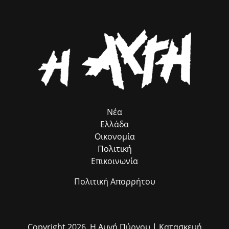
Ρομά κ. Νίκο Μπατζαλή, για την ακριβή μεταφορά των αναγκών από
το πεδίο. Η συλλογική αυτή προσπάθεια αποδεικνύει στην πράξη ότι
η ομαδική δουλειά φέρνει απτά αποτελέσματα για όλους τους
δημότες μας.»
Νέα
Ελλάδα
Οικονομία
Πολιτική
Επικοινωνία
Πολιτική Απορρήτου
Copyright 2026,
Η Αυγή Πύργου
| Κατασκευή