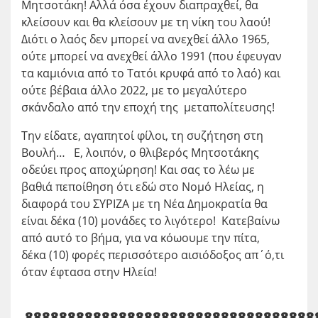
Μητσοτάκη! Αλλά όσα έχουν διαπραχθεί, θα
κλείσουν και θα κλείσουν με τη νίκη του λαού!
Διότι ο λαός δεν μπορεί να ανεχθεί άλλο 1965,
ούτε μπορεί να ανεχθεί άλλο 1991 (που έφευγαν
τα καμιόνια από το Τατόι κρυφά από το λαό) και
ούτε βέβαια άλλο 2022, με το μεγαλύτερο
σκάνδαλο από την εποχή της μεταπολίτευσης!
Την είδατε, αγαπητοί φίλοι, τη συζήτηση στη
Βουλή… Ε, λοιπόν, ο θλιβερός Μητσοτάκης
οδεύει προς αποχώρηση! Και σας το λέω με
βαθιά πεποίθηση ότι εδώ στο Νομό Ηλείας, η
διαφορά του ΣΥΡΙΖΑ με τη Νέα Δημοκρατία θα
είναι δέκα (10) μονάδες το λιγότερο! Κατεβαίνω
από αυτό το βήμα, για να κόωουμε την πίτα,
δέκα (10) φορές περισσότερο αισιόδοξος απ΄ό,τι
όταν έφτασα στην Ηλεία!
8888888888888888888888888888888888