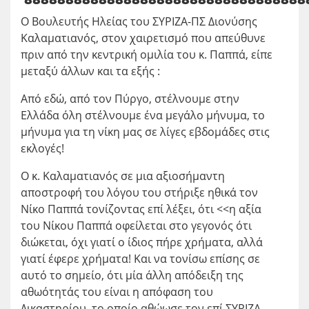
Ο Βουλευτής Ηλείας του ΣΥΡΙΖΑ-ΠΣ Διονύσης
Καλαματιανός, στον χαιρετισμό που απεύθυνε
πριν από την κεντρική ομιλία του κ. Παππά, είπε
μεταξύ άλλων και τα εξής :
Από εδώ, από τον Πύργο, στέλνουμε στην
Ελλάδα όλη στέλνουμε ένα μεγάλο μήνυμα, το
μήνυμα για τη νίκη μας σε λίγες εβδομάδες στις
εκλογές!
Ο κ. Καλαματιανός σε μια αξιοσήμαντη
αποστροφή του λόγου του στήριξε ηθικά τον
Νίκο Παππά τονίζοντας επί λέξει, ότι <<η αξία
του Νίκου Παππά οφείλεται στο γεγονός ότι
διώκεται, όχι γιατί ο ίδιος πήρε χρήματα, αλλά
γιατί έφερε χρήματα! Και να τονίσω επίσης σε
αυτό το σημείο, ότι μία άλλη απόδειξη της
αθωότητάς του είναι η απόφαση του
Δικαστηρίου, το οποίο αθώωσε τον επί ΣΥΡΙΖΑ