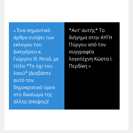
«
Ένα σημαντικό
*Αντ’ αυτής* Το
άρθρο ενόψει των
διήγημα στην ΑΥΓΗ
εκλογών του
Πύργου από τον
Δικηγόρου κ.
συγγραφέα
Γιώργου Θ. Ντοά, με
λογοτέχνη Κώστα Ι.
τίτλο *Το όχι του
Περδίκη
»
λαού* (Διαβάστε
αυτό τον
δημοκρατικό ύμνο
στο δικαίωμα της
άλλης άποψης)!