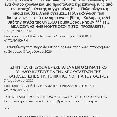
αρχείο) Ο Σύλλογος των απανταχού Δουκιωτών σάς προσκαλεί στην
ένα όνειρο χρόνων και μια προσπάθεια της καταγόμενης από
εκδήλωση που θα πραγματοποιηθεί στο χωριό μας, το ΔΟΥΚΑ, σε
την περιοχή εκλεκτής συγγραφέως Ηρώς Παλαιολόγου, η
συνδιοργάνωση με τον Δήμο Αρχαίας Ολυμπίας, στις 13 Αυγούστου,
οποία και θα μιλήσει σχετικά… Η όλη εκδήλωση που
ημέρα Πέμπτη και ώρα 8:30 μ.μ., στην πλατεία του χωριού με θέμα:
διοργανώνεται από τον Δήμο Ανδραβίδας – Κυλλήνης τελεί
«Άυλη πολιτιστική κληρονομιά: Eκφράσεις, Δράσεις Διαφύλαξης και
υπό την αιγίδα της UNESCO Πειραιώς και Νήσων *** ΤΗΣ
Προοπτικές στην Ηλεία» Oμιλητές: – Διομήδης Τόλιος, Διεύθυνση
ΔΙΚΑΙΟΣΥΝΗΣ ΗΛΙΕ ΝΟΗΤΕ ΟΣΟΙ ΠΙΣΤΟΙ ΠΡΟΣΕΛΘΕΤΕ…
Νεότερης Πολιτιστικής Κληρονομιάς ΥΠΠΟ-Σύλλογος Διβριωτών
7 Αυγούστου, 2026
Αθήνας – Γωγώ Κανελλοπούλου, εκπαιδευτικός – Νίκος
Επικαιρότητα / Ηλεία / Κοινωνία / Πολιτισμός / ΤΟΠΙΚΗ
Σιάκκουλης, Πρόεδρος eco action Νεμούτας Θα ακολουθήσoυν
ΑΥΤΟΔΙΟΙΚΗΣΗ
χοροί της Ηλείας από το Λύκειο Ελληνίδων Πύργου Η είσοδος για
την πολιτιστική εκδήλωση είναι ελεύθερη. Μετά το πέρας της
Η αναβίωση στην παραλία Μυρσίνης των ιστορικών ιπποδρομιών
εκδήλωσης, σας προσκαλούμε να διασκεδάσουμε όλοι μαζί με
το Σάββατο 8 Αυγούστου 2026
ζωντανή παραδοσιακή μουσική από τη μουσική ομάδα του
[...]
Λύσανδρου Παναγόπουλου, σε μια βραδιά γεμάτη κέφι, χορό και
γεύσεις. Θα προσφερθούν παραδοσιακά εδέσματα. Πρόσκληση
ΣΤΗΝ ΤΕΛΙΚΗ ΕΥΘΕΙΑ ΒΡΙΣΚΕΤΑΙ ΕΝΑ ΕΡΓΟ ΣΗΜΑΝΤΙΚΟ
συμμετοχής στο γλέντι: 10 ευρώ ανά άτομο.
ΥΨΗΛΟΥ ΚΟΣΤΟΥΣ ΓΙΑ ΤΗΝ ΑΠΟΚΑΤΑΣΤΑΣΗ ΤΗΣ
ΚΑΤΟΛΙΣΘΗΣΗΣ ΣΤΗΝ ΤΟΠΙΚΗ ΚΟΙΝΟΤΗΤΑ ΤΟΥ ΚΑΣΤΡΟΥ
7 Αυγούστου, 2026
Επικαιρότητα / Ηλεία / Κοινωνία / ΠΕΡΙΒΑΛΛΟΝ / ΤΟΠΙΚΗ
ΑΥΤΟΔΙΟΙΚΗΣΗ
ΣΤΗΝ ΤΕΛΙΚΗ ΕΥΘΕΙΑ ΤΗΣ ΟΛΟΚΛΗΡΩΣΗΣ ΤΟ ΕΡΓΟ ΣΤΟ ΚΑΣΤΡΟ
Στην τελική ευθεία ολοκλήρωσης βρίσκεται το κρίσιμο έργο
αποκατάστασης της κατολίσθησης στην Τ.Κ. Κάστρου,
[...]
προϋπολογισμού 1,25 εκατομμυρίων ευρώ. Έπειτα από αυτοψία που
πραγματοποίησε ο Δήμαρχος Ανδραβίδας-Κυλλήνης, Γιάννης