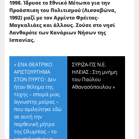
1998. Ίδρυσε το Εθνικό Μέτωπο για την
Προάσπιση του Πολιτισμού (Λισσαβώνα,
1992) μαζί με τον Αρμίντο Φρέιτας-
Μαγκαλιάες και άλλους. Ζούσε στο νησί
Λανθαρότε των Κανάριων Νήσων της
Ισπανίας.
«
ΕΝΑ ΘΕΑΤΡΙΚΟ
ΣΥΡΙΖΑ-ΠΣ Ν.Ε.
ΑΡΙΣΤΟΥΡΓΗΜΑ
ΗΛΕΙΑΣ : Στη μνήμη
ΣΤΟΝ ΠΥΡΓΟ : Δεν
του Παύλου
ήταν θέλημα της
Αθανασόπουλου
»
τύχης – σπορά μιας
άγνωστης μοίρας –
που σμιλεύτηκε εδώ
σε αυτή την
παρθενική μήτρα
της Ολυμπίας – το
χρυσελεφάντινο