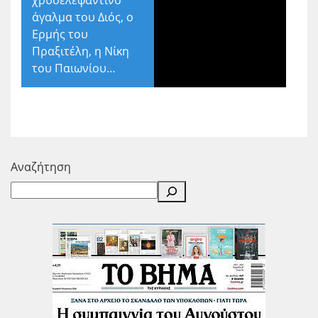
άγαλμα του Διός, ο
Ερμής του
Πραξιτέλη, η Νίκη
του Παιωνίου…
Αναζήτηση