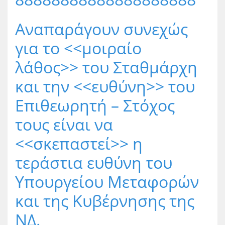
Αναπαράγουν συνεχώς
για το <<μοιραίο
λάθος>> του Σταθμάρχη
και την <<ευθύνη>> του
Επιθεωρητή – Στόχος
τους είναι να
<<σκεπαστεί>> η
τεράστια ευθύνη του
Υπουργείου Μεταφορών
και της Κυβέρνησης της
ΝΔ.