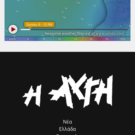
εμπνέει. Γι’ αυτό η ολοκλήρωση των εργασιών αποκατάστασης και η
απομάκρυνση του στεγάστρου δεν αποτελούν απλώς μια τεχνική
παρέμβαση, αλλά μια εθνική προτεραιότητα. Η Πολιτεία οφείλει να
επιταχύνει τις απαραίτητες διαδικασίες, ώστε η μοναδική
αρχιτεκτονική του Ναού να αναδειχθεί ξανά στο φυσικό της
περιβάλλον και να αποκτήσει τη θέση που πραγματικά της αξίζει
στον διεθνή πολιτιστικό χάρτη. Το Επιμελητήριο Ηλείας θα συνεχίσει
να στηρίζει κάθε πρωτοβουλία που συνδέει τον πολιτισμό με τη
βιώσιμη ανάπτυξη, την επιχειρηματικότητα και την εξωστρέφεια του
τόπου μας. Η προστασία και η ανάδειξη της πολιτιστικής μας
κληρονομιάς αποτελεί επένδυση στο μέλλον της Ηλείας και στις
επόμενες γενιές.».
Νέα
Ελλάδα