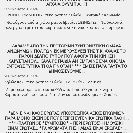
ΑΡΧΑΙΑ ΟΛΥΜΠΙΑ…!!!
9 Αυγούστου, 2026
ΕΙΡΗΝΗ - ΣΥΛΛΟΓΟΙ / Επικαιρότητα / Ηλεία / Κεντρικά / Κοινωνία
Να φύγουν από τη χώρα μας οι Εβραίοι ΣΙΩΝΙΣΤΕΣ – Να διακοπεί η
συνεργασία με το τρομοκρατικό γενοκτονικό κράτος του Ισραήλ και
φέρτε πίσω στην Ελλάδα από τη Σαουδική Αραβία τους ελληνικούς
[...]
patriot!!
ΛΑΒΑΜΕ ΑΠΟ ΤΗΝ ΠΡΟΣΩΡΙΝΗ ΣΥΝΤΟΝΙΣΤΙΚΗ ΟΜΑΔΑ
ΑΝΩΝΥΜΩΝ ΠΟΛΙΤΩΝ ΕΚ ΜΕΡΟΥΣ ΛΕΕΙ ΤΗΣ Τ.Κ. ΑΧΑΪΑΣ ΤΟ
ΠΑΡΟΝ ΔΕΛΤΙΟ ΤΥΠΟΥ ΠΟΥ ΑΦΟΡΑ ΤΗΝ ΚΙΝΗΣΗ
ΚΑΡΥΣΤΙΑΝΟΥ… ΚΑΛΑ ΡΕ ΠΑΙΔΙΑ ΑΝ ΕΜΠΑΙΝΕ ΕΝΑ ΟΝΟΜΑ
ΕΝΤΕΛΩΣ ΤΥΠΙΚΑ ΤΙ ΘΑ ΓΙΝΟΤΑΝ? *** ΕΜΕΙΣ ΠΑΡΑ ΤΑΥΤΑ ΤΟ
ΔΗΜΟΣΙΕΥΟΥΜΕ…
9 Αυγούστου, 2026
Δηλώσεις / Επικαιρότητα / Ηλεία / Κοινωνία / Πολιτική
Δημοσιεύουμε το πιο κάτω <<Δελτίο Τύπου>> για το κίνημα
Καρυστιανού που μας απέστειλαν κάποιες ανώνυμες <<Ομάδες
Πολιτών>>!
[...]
*ΔΕΝ ΕΙΝΑΙ ΚΑΘΕ ΕΡΩΤΑΣ ΥΠΟΧΡΕΩΤΙΚΑ ΑΞΙΟΣ ΕΓΚΩΜΙΩΝ
ΠΑΡΑ ΜΟΝΟ ΕΚΕΙΝΟΣ ΠΟΥ ΕΓΕΙΡΕΙ ΕΥΓΕΝΙΚΑ ΕΡΩΤΙΚΑ ΠΑΘΗ…
*** (ΠΛΑΤΩΝΟΣ *ΣΥΜΠΟΣΙΟ* – ΠΕΡΙ ΕΡΩΤΟΣ) Η ΜΟΥΣΙΚΗ
ΕΙΝΑΙ ΕΡΩΤΑΣ… *ΤΑ ΧΡΩΜΑΤΑ ΤΗΣ ΗΛΙΔΑΣ ΕΙΝΑΙ ΕΡΩΤΑΣ*…