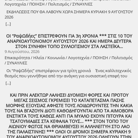
Λογοτεχνία / ΠΟΙΗΣΗ / Πολιτισμός / ΣΥΝΑΥΛΙΕΣ
ΕΚΔΗΛΩΣΕΙΣ ΠΟΥ ΘΑ ΛΑΒΟΥΝ ΧΩΡΑ ΣΗΜΕΡΑ ΚΥΡΙΑΚΗ 9 ΑΥΓΟΥΣΤΟΥ
2026
8888888888888888888888888888888888888888888888888888888888888
[...]
8888888888888888888888888888888888888888888888888888888888888
ΟΙ “ΡαψΩδήες” ΕΠΙΣΤΡΕΦΟΥΝ ΓΙΑ 3η ΧΡΟΝΙΑ *** ΣΤΙΣ 10 ΤΟΥ
ΑΝΑΡΧΟΑΥΤΟΝΟΜΟΥ ΑΥΓΟΥΣΤΟΥ 2026 ΚΑΙ ΗΜΕΡΑ ΔΕΥΤΕΡΑ
8888888888888888888888888888888888888888888888888888888888888
ΣΤΟΝ ΣΥΝΗΘΗ ΤΟΠΟ ΣΥΛΛΟΓΙΣΜΟΥ ΣΤΑ ΛΑΣΤΕΪΚΑ…
9 Αυγούστου, 2026
Επικαιρότητα / Ηλεία / Κοινωνία / Λογοτεχνία / ΠΟΙΗΣΗ / Πολιτισμός
/ ΣΥΝΑΥΛΙΕΣ
Οι “ΡαψΩδήες” επιστρέφουν για τρίτη χρονιά Ένας καλλιτεχνικός
θεσμός που γεννήθηκε από την ανάγκη για ουσιαστική επαφή του
ανθρώπου, με τον λόγο και την μουσική. Πιστοί στο όραμά μας για
[...]
συμμετοχική καλλιτεχνική έκφραση, συνεχίζουμε να βλέπουμε τον
θεατή όχι ως παθητικό δέκτη, αλλά ως συνοδοιπόρο. Οι “ΡαψΩδήες”
ΚΑΙ ΠΡΙΝ ΑΛΕΚΤΩΡ ΛΑΛΗΣΕΙ ΔΥΟΜΙΣΗ ΦΟΡΕΣ ΚΑΙ ΠΡΟΤΟΥ
ευελπιστούμε να είναι μια συνάντηση ανθρώπων, μια κοινή ανάσα,
ΜΕΓΑΣ ΣΕΙΣΜΟΣ ΓΚΡΕΜΙΣΕΙ ΤΟ ΚΑΤΑΠΕΤΑΣΜΑ ΠΑΣΗΣ
μια υπενθύμιση ότι ο πολιτισμός γεννιέται εκεί όπου μοιραζόμαστε,
ΜΟΡΦΗΣ ΕΞΟΥΣΙΑΣ ΑΦΗΣΤΕ ΤΟΥΣ ΛΟΙΔΩΡΟΥΝΤΕΣ ΤΗΝ ΚΑΚΙΑ
ακούμε και δημιουργούμε μαζί. Την Δευτέρα 10 Αυγούστου, στις
ΤΟΥΣ ΝΑ ΒΓΑΖΟΥΝ ΔΙΟΤΙ ΚΑΘΟΔΗΓΟΥΝΤΑΙ ΑΠΟ ΤΑ ΑΙΜΟΒΟΡΑ
21:00 , στήνουμε ξανά ένα Συμπόσιον Τέχνης, με «Ιστορίες και
ΕΝΣΤΙΚΤΑ ΤΟΥΣ ΚΑΘΩΣ ΑΝΤΙ ΓΙΑ ΜΥΑΛΟ ΕΧΟΥΝ ΠΙΤΟΥΡΑ ΚΑΙ
Τραγούδια» , στον ξεχωριστό χώρο της πέτρινης εκκλησίας στα
ΤΣΑΤΟΥΜΑΔΕΣ ΣΤΑ ΚΕΦΑΛΙΑ ΤΟΥΣ… *** ΣΤΟΝ ΤΟΠΟ ΤΟΥ
Λαστέικα. Σας περιμένουμε κοντά μας! Γιάννης Κορίζης – Δημήτρης
ΑΙΩΝΙΟΥ ΦΩΤΟΣ ΝΑ ΘΡΙΑΜΒΕΥΣΕΙ Η ΑΛΛΗΛΕΓΓΥΗ ΣΤΟ ΛΑΟ
Κορίζης Με την υποστήριξη του Δήμος Πύργου / Municipality Of
ΤΗΣ ΠΑΛΑΙΣΤΙΝΗΣ! *** ΟΛΟΙ ΟΙ ΔΡΟΜΟΙ ΣΗΜΕΡΑ ΚΥΡΙΑΚΗ 9
Pyrgos 2024 -2028
ΤΟΥ ΑΝΑΡΧΟΑΥΤΟΝΟΜΟΥ ΑΥΓΟΥΣΤΟΥ 2026 ΟΔΗΓΟΥΝ ΣΤΗΝ