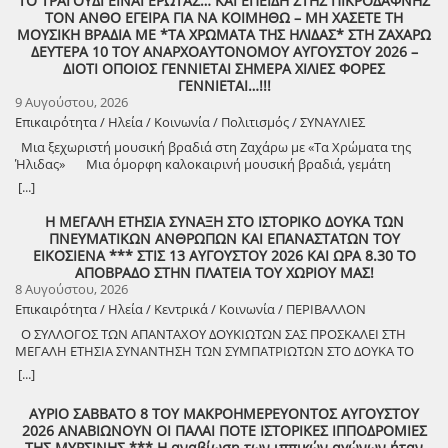
ΤΟ ΤΡΑΓΟΥΔΙ ΕΙΝΑΙ ΕΡΩΤΑΣ… ΚΑΙ ΕΠΕΙΔΗ ΣΤΗΣ ΠΙΚΡΟΔΑΦΝΗΣ
ΤΟΝ ΑΝΘΟ ΕΓΕΙΡΑ ΓΙΑ ΝΑ ΚΟΙΜΗΘΩ – ΜΗ ΧΑΣΕΤΕ ΤΗ
ΜΟΥΣΙΚΗ ΒΡΑΔΙΑ ΜΕ *ΤΑ ΧΡΩΜΑΤΑ ΤΗΣ ΗΛΙΔΑΣ* ΣΤΗ ΖΑΧΑΡΩ
ΔΕΥΤΕΡΑ 10 ΤΟΥ ΑΝΑΡΧΟΑΥΤΟΝΟΜΟΥ ΑΥΓΟΥΣΤΟΥ 2026 –
ΔΙΟΤΙ ΟΠΟΙΟΣ ΓΕΝΝΙΕΤΑΙ ΣΗΜΕΡΑ ΧΙΛΙΕΣ ΦΟΡΕΣ
ΓΕΝΝΙΕΤΑΙ…!!!
9 Αυγούστου, 2026
Επικαιρότητα / Ηλεία / Κοινωνία / Πολιτισμός / ΣΥΝΑΥΛΙΕΣ
Μια ξεχωριστή μουσική βραδιά στη Ζαχάρω με «Τα Χρώματα της
Ήλιδας» Μια όμορφη καλοκαιρινή μουσική βραδιά, γεμάτη
μελωδίες, πολιτισμό και καλή διάθεση, διοργανώνει ο Δήμος
[...]
Ζαχάρως, στο πλαίσιο του Καλοκαιρινού Πολιτιστικού
Προγράμματος. Τη Δευτέρα 10 Αυγούστου, στις 21:30, το προαύλιο
Η ΜΕΓΑΛΗ ΕΤΗΣΙΑ ΣΥΝΑΞΗ ΣΤΟ ΙΣΤΟΡΙΚΟ ΔΟΥΚΑ ΤΩΝ
του Γυμνασίου Ζαχάρως θα γεμίσει μουσική, καθώς η Ορχήστρα «Τα
ΠΝΕΥΜΑΤΙΚΩΝ ΑΝΘΡΩΠΩΝ ΚΑΙ ΕΠΑΝΑΣΤΑΤΩΝ ΤΟΥ
Χρώματα της Ήλιδας» θα παρουσιάσει ένα ξεχωριστό μουσικό
ΕΙΚΟΣΙΕΝΑ *** ΣΤΙΣ 13 ΑΥΓΟΥΣΤΟΥ 2026 ΚΑΙ ΩΡΑ 8.30 ΤΟ
πρόγραμμα. Μια βραδιά που έρχεται να ενώσει ανθρώπους
ΑΠΟΒΡΑΔΟ ΣΤΗΝ ΠΛΑΤΕΙΑ ΤΟΥ ΧΩΡΙΟΥ ΜΑΣ!
διαφορετικών ηλικιών μέσα από τη δύναμη της μουσικής και να
8 Αυγούστου, 2026
προσφέρει σε κατοίκους και επισκέπτες μια όμορφη καλοκαιρινή
Επικαιρότητα / Ηλεία / Κεντρικά / Κοινωνία / ΠΕΡΙΒΑΛΛΟΝ
έξοδο. Ο Δήμος Ζαχάρως συνεχίζει να επενδύει στον πολιτισμό και να
Ο ΣΥΛΛΟΓΟΣ ΤΩΝ ΑΠΑΝΤΑΧΟΥ ΔΟΥΚΙΩΤΩΝ ΣΑΣ ΠΡΟΣΚΑΛΕΙ ΣΤΗ
δημιουργεί αφορμές για συνάντηση, ψυχαγωγία και συμμετοχή.
ΜΕΓΑΛΗ ΕΤΗΣΙΑ ΣΥΝΑΝΤΗΣΗ ΤΩΝ ΣΥΜΠΑΤΡΙΩΤΩΝ ΣΤΟ ΔΟΥΚΑ ΤΟ
Δευτέρα 10 Αυγούστου | 21:30 Προαύλιο Γυμνασίου Ζαχάρως
ΑΘΑΝΑΤΟ! Μεγάλη η χαρά η δική μας για το ριζιμιό μας και για
[...]
τον επαναστάτη πρόγονό μας που πολέμησε με το σπαθί στο χέρι
στο Πούσι τους Τουρκαλβανούς και είχε και μπαρουτόμυλο για τα
ΑΥΡΙΟ ΣΑΒΒΑΤΟ 8 ΤΟΥ ΜΑΚΡΟΗΜΕΡΕΥΟΝΤΟΣ ΑΥΓΟΥΣΤΟΥ
κανόνια του αγώνα! ΦΩΤΟΓΡΑΦΙΕΣ ΚΑΙ ΠΡΟΣΚΛΗΣΗ ΓΙΑ ΤΟ
2026 ΑΝΑΒΙΩΝΟΥΝ ΟΙ ΠΑΛΑΙ ΠΟΤΕ ΙΣΤΟΡΙΚΕΣ ΙΠΠΟΔΡΟΜΙΕΣ
ΣΥΝΑΠΑΝΤΗΜΑ (Πατήστε πάνω στο σύνδεσμο για να ανοίξει το
ΤΗΣ ΜΥΡΣΙΝΗΣ *** Η αναβίωση των ιππικών αγώνων ήταν