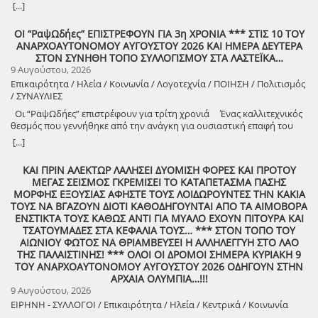
8888888888888888888888888888888888888888888888888888888888888
[...]
8888888888888888888888888888888888888888888888888888888888888
ΟΙ “ΡαψΩδήες” ΕΠΙΣΤΡΕΦΟΥΝ ΓΙΑ 3η ΧΡΟΝΙΑ *** ΣΤΙΣ 10 ΤΟΥ
ΑΝΑΡΧΟΑΥΤΟΝΟΜΟΥ ΑΥΓΟΥΣΤΟΥ 2026 ΚΑΙ ΗΜΕΡΑ ΔΕΥΤΕΡΑ
8888888888888888888888888888888888888888888888888888888888888
ΣΤΟΝ ΣΥΝΗΘΗ ΤΟΠΟ ΣΥΛΛΟΓΙΣΜΟΥ ΣΤΑ ΛΑΣΤΕΪΚΑ…
9 Αυγούστου, 2026
Επικαιρότητα / Ηλεία / Κοινωνία / Λογοτεχνία / ΠΟΙΗΣΗ / Πολιτισμός
/ ΣΥΝΑΥΛΙΕΣ
Οι “ΡαψΩδήες” επιστρέφουν για τρίτη χρονιά Ένας καλλιτεχνικός
θεσμός που γεννήθηκε από την ανάγκη για ουσιαστική επαφή του
ανθρώπου, με τον λόγο και την μουσική. Πιστοί στο όραμά μας για
[...]
συμμετοχική καλλιτεχνική έκφραση, συνεχίζουμε να βλέπουμε τον
θεατή όχι ως παθητικό δέκτη, αλλά ως συνοδοιπόρο. Οι “ΡαψΩδήες”
ΚΑΙ ΠΡΙΝ ΑΛΕΚΤΩΡ ΛΑΛΗΣΕΙ ΔΥΟΜΙΣΗ ΦΟΡΕΣ ΚΑΙ ΠΡΟΤΟΥ
ευελπιστούμε να είναι μια συνάντηση ανθρώπων, μια κοινή ανάσα,
ΜΕΓΑΣ ΣΕΙΣΜΟΣ ΓΚΡΕΜΙΣΕΙ ΤΟ ΚΑΤΑΠΕΤΑΣΜΑ ΠΑΣΗΣ
μια υπενθύμιση ότι ο πολιτισμός γεννιέται εκεί όπου μοιραζόμαστε,
ΜΟΡΦΗΣ ΕΞΟΥΣΙΑΣ ΑΦΗΣΤΕ ΤΟΥΣ ΛΟΙΔΩΡΟΥΝΤΕΣ ΤΗΝ ΚΑΚΙΑ
ακούμε και δημιουργούμε μαζί. Την Δευτέρα 10 Αυγούστου, στις
ΤΟΥΣ ΝΑ ΒΓΑΖΟΥΝ ΔΙΟΤΙ ΚΑΘΟΔΗΓΟΥΝΤΑΙ ΑΠΟ ΤΑ ΑΙΜΟΒΟΡΑ
21:00 , στήνουμε ξανά ένα Συμπόσιον Τέχνης, με «Ιστορίες και
ΕΝΣΤΙΚΤΑ ΤΟΥΣ ΚΑΘΩΣ ΑΝΤΙ ΓΙΑ ΜΥΑΛΟ ΕΧΟΥΝ ΠΙΤΟΥΡΑ ΚΑΙ
Τραγούδια» , στον ξεχωριστό χώρο της πέτρινης εκκλησίας στα
ΤΣΑΤΟΥΜΑΔΕΣ ΣΤΑ ΚΕΦΑΛΙΑ ΤΟΥΣ… *** ΣΤΟΝ ΤΟΠΟ ΤΟΥ
Λαστέικα. Σας περιμένουμε κοντά μας! Γιάννης Κορίζης – Δημήτρης
ΑΙΩΝΙΟΥ ΦΩΤΟΣ ΝΑ ΘΡΙΑΜΒΕΥΣΕΙ Η ΑΛΛΗΛΕΓΓΥΗ ΣΤΟ ΛΑΟ
Κορίζης Με την υποστήριξη του Δήμος Πύργου / Municipality Of
ΤΗΣ ΠΑΛΑΙΣΤΙΝΗΣ! *** ΟΛΟΙ ΟΙ ΔΡΟΜΟΙ ΣΗΜΕΡΑ ΚΥΡΙΑΚΗ 9
Pyrgos 2024 -2028
ΤΟΥ ΑΝΑΡΧΟΑΥΤΟΝΟΜΟΥ ΑΥΓΟΥΣΤΟΥ 2026 ΟΔΗΓΟΥΝ ΣΤΗΝ
ΑΡΧΑΙΑ ΟΛΥΜΠΙΑ…!!!
9 Αυγούστου, 2026
ΕΙΡΗΝΗ - ΣΥΛΛΟΓΟΙ / Επικαιρότητα / Ηλεία / Κεντρικά / Κοινωνία