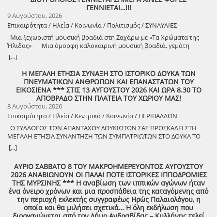
ΓΕΝΝΙΕΤΑΙ…!!!
9 Αυγούστου, 2026
Επικαιρότητα / Ηλεία / Κοινωνία / Πολιτισμός / ΣΥΝΑΥΛΙΕΣ
Μια ξεχωριστή μουσική βραδιά στη Ζαχάρω με «Τα Χρώματα της
Ήλιδας» Μια όμορφη καλοκαιρινή μουσική βραδιά, γεμάτη
μελωδίες, πολιτισμό και καλή διάθεση, διοργανώνει ο Δήμος
[...]
Ζαχάρως, στο πλαίσιο του Καλοκαιρινού Πολιτιστικού
Προγράμματος. Τη Δευτέρα 10 Αυγούστου, στις 21:30, το προαύλιο
Η ΜΕΓΑΛΗ ΕΤΗΣΙΑ ΣΥΝΑΞΗ ΣΤΟ ΙΣΤΟΡΙΚΟ ΔΟΥΚΑ ΤΩΝ
του Γυμνασίου Ζαχάρως θα γεμίσει μουσική, καθώς η Ορχήστρα «Τα
ΠΝΕΥΜΑΤΙΚΩΝ ΑΝΘΡΩΠΩΝ ΚΑΙ ΕΠΑΝΑΣΤΑΤΩΝ ΤΟΥ
Χρώματα της Ήλιδας» θα παρουσιάσει ένα ξεχωριστό μουσικό
ΕΙΚΟΣΙΕΝΑ *** ΣΤΙΣ 13 ΑΥΓΟΥΣΤΟΥ 2026 ΚΑΙ ΩΡΑ 8.30 ΤΟ
πρόγραμμα. Μια βραδιά που έρχεται να ενώσει ανθρώπους
ΑΠΟΒΡΑΔΟ ΣΤΗΝ ΠΛΑΤΕΙΑ ΤΟΥ ΧΩΡΙΟΥ ΜΑΣ!
διαφορετικών ηλικιών μέσα από τη δύναμη της μουσικής και να
8 Αυγούστου, 2026
προσφέρει σε κατοίκους και επισκέπτες μια όμορφη καλοκαιρινή
Επικαιρότητα / Ηλεία / Κεντρικά / Κοινωνία / ΠΕΡΙΒΑΛΛΟΝ
έξοδο. Ο Δήμος Ζαχάρως συνεχίζει να επενδύει στον πολιτισμό και να
Ο ΣΥΛΛΟΓΟΣ ΤΩΝ ΑΠΑΝΤΑΧΟΥ ΔΟΥΚΙΩΤΩΝ ΣΑΣ ΠΡΟΣΚΑΛΕΙ ΣΤΗ
δημιουργεί αφορμές για συνάντηση, ψυχαγωγία και συμμετοχή.
ΜΕΓΑΛΗ ΕΤΗΣΙΑ ΣΥΝΑΝΤΗΣΗ ΤΩΝ ΣΥΜΠΑΤΡΙΩΤΩΝ ΣΤΟ ΔΟΥΚΑ ΤΟ
Δευτέρα 10 Αυγούστου | 21:30 Προαύλιο Γυμνασίου Ζαχάρως
ΑΘΑΝΑΤΟ! Μεγάλη η χαρά η δική μας για το ριζιμιό μας και για
[...]
τον επαναστάτη πρόγονό μας που πολέμησε με το σπαθί στο χέρι
στο Πούσι τους Τουρκαλβανούς και είχε και μπαρουτόμυλο για τα
ΑΥΡΙΟ ΣΑΒΒΑΤΟ 8 ΤΟΥ ΜΑΚΡΟΗΜΕΡΕΥΟΝΤΟΣ ΑΥΓΟΥΣΤΟΥ
κανόνια του αγώνα! ΦΩΤΟΓΡΑΦΙΕΣ ΚΑΙ ΠΡΟΣΚΛΗΣΗ ΓΙΑ ΤΟ
2026 ΑΝΑΒΙΩΝΟΥΝ ΟΙ ΠΑΛΑΙ ΠΟΤΕ ΙΣΤΟΡΙΚΕΣ ΙΠΠΟΔΡΟΜΙΕΣ
ΣΥΝΑΠΑΝΤΗΜΑ (Πατήστε πάνω στο σύνδεσμο για να ανοίξει το
ΤΗΣ ΜΥΡΣΙΝΗΣ *** Η αναβίωση των ιππικών αγώνων ήταν
αρχείο) Ο Σύλλογος των απανταχού Δουκιωτών σάς προσκαλεί στην
ένα όνειρο χρόνων και μια προσπάθεια της καταγόμενης από
εκδήλωση που θα πραγματοποιηθεί στο χωριό μας, το ΔΟΥΚΑ, σε
την περιοχή εκλεκτής συγγραφέως Ηρώς Παλαιολόγου, η
συνδιοργάνωση με τον Δήμο Αρχαίας Ολυμπίας, στις 13 Αυγούστου,
οποία και θα μιλήσει σχετικά… Η όλη εκδήλωση που
ημέρα Πέμπτη και ώρα 8:30 μ.μ., στην πλατεία του χωριού με θέμα:
διοργανώνεται από τον Δήμο Ανδραβίδας – Κυλλήνης τελεί