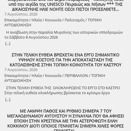
«Άυλη πολιτιστική κληρονομιά: Eκφράσεις, Δράσεις Διαφύλαξης και
υπό την αιγίδα της UNESCO Πειραιώς και Νήσων *** ΤΗΣ
Προοπτικές στην Ηλεία» Oμιλητές: – Διομήδης Τόλιος, Διεύθυνση
ΔΙΚΑΙΟΣΥΝΗΣ ΗΛΙΕ ΝΟΗΤΕ ΟΣΟΙ ΠΙΣΤΟΙ ΠΡΟΣΕΛΘΕΤΕ…
Νεότερης Πολιτιστικής Κληρονομιάς ΥΠΠΟ-Σύλλογος Διβριωτών
7 Αυγούστου, 2026
Αθήνας – Γωγώ Κανελλοπούλου, εκπαιδευτικός – Νίκος
Επικαιρότητα / Ηλεία / Κοινωνία / Πολιτισμός / ΤΟΠΙΚΗ
Σιάκκουλης, Πρόεδρος eco action Νεμούτας Θα ακολουθήσoυν
ΑΥΤΟΔΙΟΙΚΗΣΗ
χοροί της Ηλείας από το Λύκειο Ελληνίδων Πύργου Η είσοδος για
την πολιτιστική εκδήλωση είναι ελεύθερη. Μετά το πέρας της
Η αναβίωση στην παραλία Μυρσίνης των ιστορικών ιπποδρομιών
εκδήλωσης, σας προσκαλούμε να διασκεδάσουμε όλοι μαζί με
το Σάββατο 8 Αυγούστου 2026
ζωντανή παραδοσιακή μουσική από τη μουσική ομάδα του
[...]
Λύσανδρου Παναγόπουλου, σε μια βραδιά γεμάτη κέφι, χορό και
γεύσεις. Θα προσφερθούν παραδοσιακά εδέσματα. Πρόσκληση
ΣΤΗΝ ΤΕΛΙΚΗ ΕΥΘΕΙΑ ΒΡΙΣΚΕΤΑΙ ΕΝΑ ΕΡΓΟ ΣΗΜΑΝΤΙΚΟ
συμμετοχής στο γλέντι: 10 ευρώ ανά άτομο.
ΥΨΗΛΟΥ ΚΟΣΤΟΥΣ ΓΙΑ ΤΗΝ ΑΠΟΚΑΤΑΣΤΑΣΗ ΤΗΣ
ΚΑΤΟΛΙΣΘΗΣΗΣ ΣΤΗΝ ΤΟΠΙΚΗ ΚΟΙΝΟΤΗΤΑ ΤΟΥ ΚΑΣΤΡΟΥ
7 Αυγούστου, 2026
Επικαιρότητα / Ηλεία / Κοινωνία / ΠΕΡΙΒΑΛΛΟΝ / ΤΟΠΙΚΗ
ΑΥΤΟΔΙΟΙΚΗΣΗ
ΣΤΗΝ ΤΕΛΙΚΗ ΕΥΘΕΙΑ ΤΗΣ ΟΛΟΚΛΗΡΩΣΗΣ ΤΟ ΕΡΓΟ ΣΤΟ ΚΑΣΤΡΟ
Στην τελική ευθεία ολοκλήρωσης βρίσκεται το κρίσιμο έργο
αποκατάστασης της κατολίσθησης στην Τ.Κ. Κάστρου,
[...]
προϋπολογισμού 1,25 εκατομμυρίων ευρώ. Έπειτα από αυτοψία που
πραγματοποίησε ο Δήμαρχος Ανδραβίδας-Κυλλήνης, Γιάννης
ΜΕ ΛΑΜΨΗ ΠΑΘΟΣ ΚΑΙ ΡΥΘΜΟ ΣΗΜΕΡΑ 7 ΤΟΥ
Λέντζας, μαζί με κλιμάκιο της Τεχνικής Υπηρεσίας και εκπροσώπους
ΜΕΓΑΛΟΔΥΝΑΜΟΥ ΑΥΓΟΥΣΤΟΥ Η ΣΥΝΑΥΛΙΑ ΠΟΥ ΘΑ ΑΦΗΣΕΙ
της δημοτικής αρχής, διαπιστώθηκε πως οι παρεμβάσεις προχωρούν
ΕΠΟΧΗ ΣΤΗΝ ΚΡΕΣΤΕΝΑ ΜΕ ΤΗΝ ΑΣΤΕΡΟΦΩΤΗ ΕΛΛΗ
άμεσα και αυστηρά εντός των χρονοδιαγραμμάτων. ​Το έργο
ΚΟΚΚΙΝΟΥ ΔΙΟΤΙ ΟΠΟΙΟΣ ΓΕΝΝΙΕΤΑΙ ΣΗΜΕΡΑ ΧΙΛΙΕΣ ΦΟΡΕΣ
χρηματοδοτείται από το Εθνικό Πρόγραμμα Ανάπτυξης και στο
ΓΕΝΝΙΕΤΑΙ…