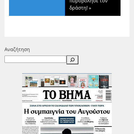
πυροβόλησε τον
δράστη!
»
Αναζήτηση