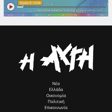
αρχιτεκτονική του Ναού να αναδειχθεί ξανά στο φυσικό της
περιβάλλον και να αποκτήσει τη θέση που πραγματικά της αξίζει
στον διεθνή πολιτιστικό χάρτη. Το Επιμελητήριο Ηλείας θα συνεχίσει
να στηρίζει κάθε πρωτοβουλία που συνδέει τον πολιτισμό με τη
βιώσιμη ανάπτυξη, την επιχειρηματικότητα και την εξωστρέφεια του
τόπου μας. Η προστασία και η ανάδειξη της πολιτιστικής μας
κληρονομιάς αποτελεί επένδυση στο μέλλον της Ηλείας και στις
επόμενες γενιές.».
Νέα
Ελλάδα
Οικονομία
Πολιτική
Επικοινωνία