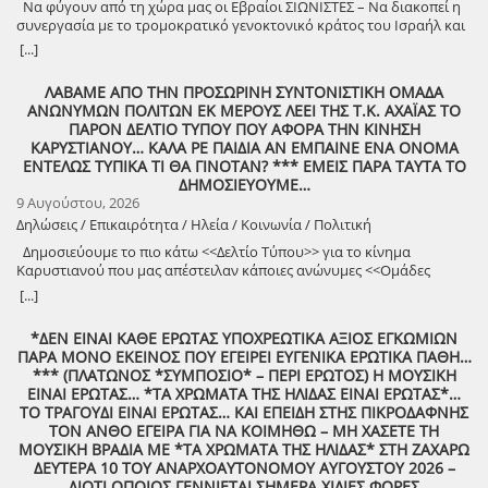
Να φύγουν από τη χώρα μας οι Εβραίοι ΣΙΩΝΙΣΤΕΣ – Να διακοπεί η
συνεργασία με το τρομοκρατικό γενοκτονικό κράτος του Ισραήλ και
φέρτε πίσω στην Ελλάδα από τη Σαουδική Αραβία τους ελληνικούς
[...]
patriot!!
ΛΑΒΑΜΕ ΑΠΟ ΤΗΝ ΠΡΟΣΩΡΙΝΗ ΣΥΝΤΟΝΙΣΤΙΚΗ ΟΜΑΔΑ
ΑΝΩΝΥΜΩΝ ΠΟΛΙΤΩΝ ΕΚ ΜΕΡΟΥΣ ΛΕΕΙ ΤΗΣ Τ.Κ. ΑΧΑΪΑΣ ΤΟ
ΠΑΡΟΝ ΔΕΛΤΙΟ ΤΥΠΟΥ ΠΟΥ ΑΦΟΡΑ ΤΗΝ ΚΙΝΗΣΗ
ΚΑΡΥΣΤΙΑΝΟΥ… ΚΑΛΑ ΡΕ ΠΑΙΔΙΑ ΑΝ ΕΜΠΑΙΝΕ ΕΝΑ ΟΝΟΜΑ
ΕΝΤΕΛΩΣ ΤΥΠΙΚΑ ΤΙ ΘΑ ΓΙΝΟΤΑΝ? *** ΕΜΕΙΣ ΠΑΡΑ ΤΑΥΤΑ ΤΟ
ΔΗΜΟΣΙΕΥΟΥΜΕ…
9 Αυγούστου, 2026
Δηλώσεις / Επικαιρότητα / Ηλεία / Κοινωνία / Πολιτική
Δημοσιεύουμε το πιο κάτω <<Δελτίο Τύπου>> για το κίνημα
Καρυστιανού που μας απέστειλαν κάποιες ανώνυμες <<Ομάδες
Πολιτών>>!
[...]
*ΔΕΝ ΕΙΝΑΙ ΚΑΘΕ ΕΡΩΤΑΣ ΥΠΟΧΡΕΩΤΙΚΑ ΑΞΙΟΣ ΕΓΚΩΜΙΩΝ
ΠΑΡΑ ΜΟΝΟ ΕΚΕΙΝΟΣ ΠΟΥ ΕΓΕΙΡΕΙ ΕΥΓΕΝΙΚΑ ΕΡΩΤΙΚΑ ΠΑΘΗ…
*** (ΠΛΑΤΩΝΟΣ *ΣΥΜΠΟΣΙΟ* – ΠΕΡΙ ΕΡΩΤΟΣ) Η ΜΟΥΣΙΚΗ
ΕΙΝΑΙ ΕΡΩΤΑΣ… *ΤΑ ΧΡΩΜΑΤΑ ΤΗΣ ΗΛΙΔΑΣ ΕΙΝΑΙ ΕΡΩΤΑΣ*…
ΤΟ ΤΡΑΓΟΥΔΙ ΕΙΝΑΙ ΕΡΩΤΑΣ… ΚΑΙ ΕΠΕΙΔΗ ΣΤΗΣ ΠΙΚΡΟΔΑΦΝΗΣ
ΤΟΝ ΑΝΘΟ ΕΓΕΙΡΑ ΓΙΑ ΝΑ ΚΟΙΜΗΘΩ – ΜΗ ΧΑΣΕΤΕ ΤΗ
ΜΟΥΣΙΚΗ ΒΡΑΔΙΑ ΜΕ *ΤΑ ΧΡΩΜΑΤΑ ΤΗΣ ΗΛΙΔΑΣ* ΣΤΗ ΖΑΧΑΡΩ
ΔΕΥΤΕΡΑ 10 ΤΟΥ ΑΝΑΡΧΟΑΥΤΟΝΟΜΟΥ ΑΥΓΟΥΣΤΟΥ 2026 –
ΔΙΟΤΙ ΟΠΟΙΟΣ ΓΕΝΝΙΕΤΑΙ ΣΗΜΕΡΑ ΧΙΛΙΕΣ ΦΟΡΕΣ