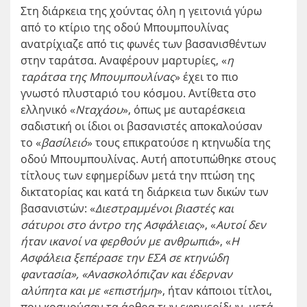
Στη διάρκεια της χούντας όλη η γειτονιά γύρω
από το κτίριο της οδού Μπουμπουλίνας
ανατρίχιαζε από τις φωνές των βασανισθέντων
στην ταράτσα. Αναφέρουν μαρτυρίες, «
η
ταράτσα της Μπουμπουλίνας
» έχει το πιο
γνωστό πλυσταριό του κόσμου. Αντίθετα στο
ελληνικό «
Νταχάου
», όπως με αυταρέσκεια
σαδιστική οι ίδιοι οι βασανιστές αποκαλούσαν
το «
βασίλειό
» τους επικρατούσε η κτηνωδία της
οδού Μπουμπουλίνας. Αυτή αποτυπώθηκε στους
τίτλους των εφημερίδων μετά την πτώση της
δικτατορίας και κατά τη διάρκεια των δικών των
βασανιστών: «
Διεστραμμένοι βιαστές και
σάτυροι στο άντρο της Ασφάλειας
», «
Αυτοί δεν
ήταν ικανοί να φερθούν με ανθρωπιά
», «
Η
Ασφάλεια ξεπέρασε την ΕΣΑ σε κτηνώδη
φαντασία», «Ανασκολόπιζαν και έδερναν
αλύπητα και με «επιστήμη
», ήταν κάποιοι τίτλοι,