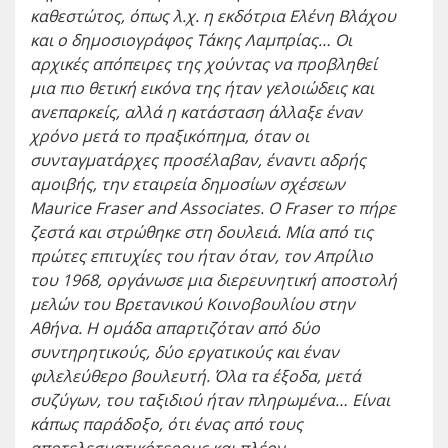
καθεστώτος, όπως λ.χ. η εκδότρια Ελένη Βλάχου
και ο δημοσιογράφος Τάκης Λαμπρίας… Οι
αρχικές απόπειρες της χούντας να προβληθεί
μια πιο θετική εικόνα της ήταν γελοιώδεις και
ανεπαρκείς, αλλά η κατάσταση άλλαξε έναν
χρόνο μετά το πραξικόπημα, όταν
οι
συνταγματάρχες προσέλαβαν, έναντι αδρής
αμοιβής
, την εταιρεία δημοσίων σχέσεων
Maurice Fraser and Associates
. Ο Fraser το πήρε
ζεστά και στρώθηκε στη δουλειά. Μία από τις
πρώτες επιτυχίες του ήταν όταν, τον Απρίλιο
του 1968, οργάνωσε μια διερευνητική αποστολή
μελών του Βρετανικού Κοινοβουλίου στην
Αθήνα. Η ομάδα απαρτιζόταν από δύο
συντηρητικούς, δύο εργατικούς και έναν
φιλελεύθερο βουλευτή.
Όλα τα έξοδα, μετά
συζύγων, του ταξιδιού ήταν πληρωμένα
… Είναι
κάπως παράδοξο, ότι ένας από τους