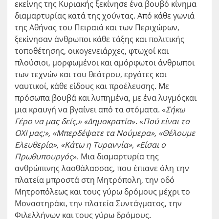
εκείνης της Κυριακής ξεκίνησε ένα βουβό κίνημα
διαμαρτυρίας κατά της χούντας. Από κάθε γωνιά
της Αθήνας του Πειραιά και των Περιχώρων,
ξεκίνησαν άνθρωποι κάθε τάξης και πολιτικής
τοποθέτησης, οικογενειάρχες, φτωχοί και
πλούσιοι, μορφωμένοι και αμόρφωτοι άνθρωποι
των τεχνών και του θεάτρου, εργάτες και
ναυτικοί, κάθε είδους και προέλευσης. Με
πρόσωπα βουβά και λυπημένα, με ένα λυγμόςκαι
μια κραυγή να βγαίνει από τα στόματα. «
Σήκω
Γέρο να μας δείς,» «Δημοκρατία
». «
Πού είναι το
ΟΧΙ μας;», «Μπερδέψατε τα Νούμερα», «Θέλουμε
Ελευθερία», «Κάτω η Τυραννία», «Είσαι ο
Πρωθυπουργός
». Μια διαμαρτυρία της
ανθρώπινης λαοθάλασσας, που έπιανε όλη την
πλατεία μπροστά στη Μητρόπολη, την οδό
Μητροπόλεως και τους γύρω δρόμους μέχρι το
Μοναστηράκι, την πλατεία Συντάγματος, την
Φιλελλήνων και τους γύρω δρόμους.