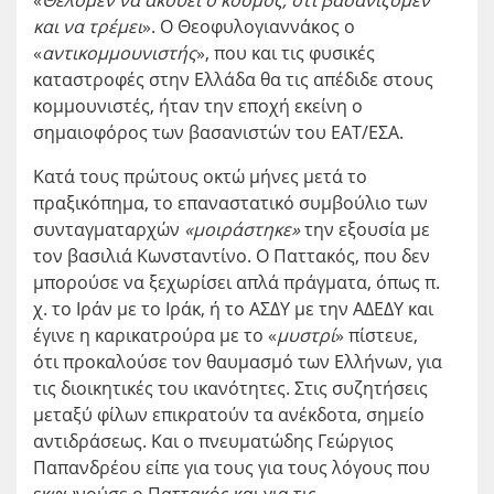
«
Θέλομεν να ακούει ο κόσμος, ότι βασανίζομεν
και να τρέμει
». Ο Θεοφυλογιαννάκος ο
«
αντικομμουνιστής
», που και τις φυσικές
καταστροφές στην Ελλάδα θα τις απέδιδε στους
κομμουνιστές, ήταν την εποχή εκείνη ο
σημαιοφόρος των βασανιστών του ΕΑΤ/ΕΣΑ.
Κατά τους πρώτους οκτώ μήνες μετά το
πραξικόπημα, το επαναστατικό συμβούλιο των
συνταγματαρχών
«μοιράστηκε»
την εξουσία με
τον βασιλιά Κωνσταντίνο. Ο Παττακός, που δεν
μπορούσε να ξεχωρίσει απλά πράγματα, όπως π.
χ. το Ιράν με το Ιράκ, ή το ΑΣΔΥ με την ΑΔΕΔΥ και
έγινε η καρικατρούρα με το «
μυστρί
» πίστευε,
ότι προκαλούσε τον θαυμασμό των Ελλήνων, για
τις διοικητικές του ικανότητες. Στις συζητήσεις
μεταξύ φίλων επικρατούν τα ανέκδοτα, σημείο
αντιδράσεως. Και ο πνευματώδης Γεώργιος
Παπανδρέου είπε για τους για τους λόγους που