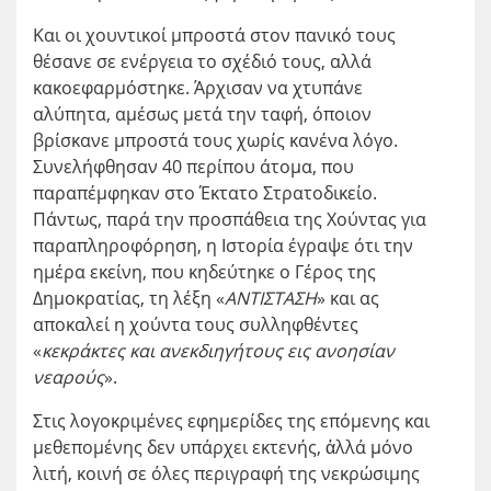
Και οι χουντικοί μπροστά στον πανικό τους
θέσανε σε ενέργεια το σχέδιό τους, αλλά
κακοεφαρμόστηκε. Άρχισαν να χτυπάνε
αλύπητα, αμέσως μετά την ταφή, όποιον
βρίσκανε μπροστά τους χωρίς κανένα λόγο.
Συνελήφθησαν 40 περίπου άτομα, που
παραπέμφηκαν στο Έκτατο Στρατοδικείο.
Πάντως, παρά την προσπάθεια της Χούντας για
παραπληροφόρηση, η Ιστορία έγραψε ότι την
ημέρα εκείνη, που κηδεύτηκε ο Γέρος της
Δημοκρατίας, τη λέξη «
ΑΝΤΙΣΤΑΣΗ
» και ας
αποκαλεί η χούντα τους συλληφθέντες
«
κεκράκτες και ανεκδιηγήτους εις ανοησίαν
νεαρούς
».
Στις
λογοκριμένες
εφημερίδες της επόμενης και
μεθεπομένης δεν υπάρχει εκτενής, ἀλλά μόνο
λιτή, κοινή σε όλες περιγραφή της νεκρώσιμης