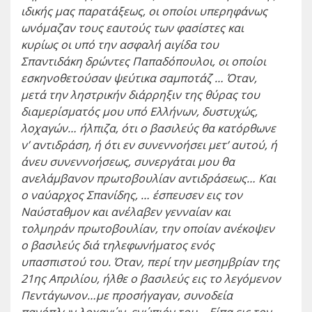
ιδικής μας παρατάξεως,
οι οποίοι υπερηφάνως
ωνόμαζαν τους εαυτούς των φασίστες και
κυρίως οι υπό την ασφαλή αιγίδα του
Σπαντιδάκη δρώντες Παπαδόπουλοι
, οι οποίοι
εσκηνοθετούσαν ψεύτικα σαμποτάζ
… Όταν,
μετά την
ληστρικήν διάρρηξιν της θύρας
του
διαμερίσματός
μου
υπό Ελλήνων,
δυστυχώς,
λοχαγών… ήλπιζα, ότι ο βασιλεύς θα κατόρθωνε
ν’ αντιδράση, ή ότι εν συνεννοήσει μετ’ αυτού, ή
άνευ συνεννοήσεως, συνεργάται μου θα
ανελάμβανον πρωτοβουλίαν αντιδράσεως… Και
ο
ναύαρχος Σπανίδης
, … έσπευσεν εις τον
Ναύσταθμον και ανέλαβεν γενναίαν και
τολμηράν πρωτοβουλίαν,
την οποίαν ανέκοψεν
ο βασιλεύς διά τηλεφωνήματος ενός
υπασπιστού του
. Όταν, περί την μεσημβρίαν της
21
ης
Απριλίου, ήλθε ο βασιλεύς εις το λεγόμενον
Πεντάγωνον…με προσήγαγαν, συνοδεία