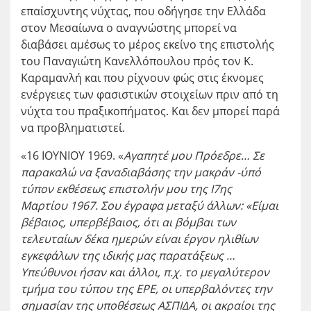
επαίσχυντης νύχτας, που οδήγησε την Ελλάδα
στον Μεσαίωνα ο αναγνώστης μπορεί να
διαβάσει αμέσως το μέρος εκείνο της επιστολής
του Παναγιώτη Κανελλόπουλου πρός τον Κ.
Καραμανλή και που ρίχνουν φώς στις έκνομες
ενέργειες των
φασιστικών στοιχείων
πριν από τη
νύχτα του πραξικοπήματος. Και δεν μπορεί παρά
να προβληματιστεί.
«16 ΙΟΥΝΙΟΥ 1969. «
Αγαπητέ μου Πρόεδρε… Σε
παρακαλώ να ξαναδιαβάσης την μακράν -ύπό
τύπον εκθέσεως επιστολήν μου της Ι7
ης
Μαρτίου 1967. Σου έγραφα μεταξύ άλλων: «Είμαι
βέβαιος, υπερβέβαιος, ότι
αι βόμβαι των
τελευταίων δέκα ημερών είναι έργον ηλιθίων
εγκεφάλων της ιδικής μας παρατάξεως
…
Υπεύθυνοι ήσαν και άλλοι, π.χ.
το μεγαλύτερον
τμήμα του τύπου της ΕΡΕ
, οι
υπερβαλόντες την
σημασίαν της υποθέσεως ΑΣΠΙΔΑ
, οι ακραίοι της