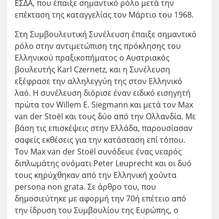
ΕΣΔΑ, που έπαιξε σημαντικό ρόλο μετά την
επέκταση της καταγγελίας τον Μάρτιο του 1968.
Στη Συμβουλευτική Συνέλευση έπαιξε σημαντικό
ρόλο στην αντιμετώπιση της πρόκλησης του
Ελληνικού πραξικοπήματος ο Αυστριακός
βουλευτής Karl Czernetz, και η Συνέλευση
εξέφρασε την αλληλεγγύη της στον Ελληνικό
λαό. Η συνέλευση διόρισε έναν ειδικό εισηγητή
πρώτα τον Willem E. Siegmann και μετά τον Max
van der Stoël και τους δύο από την Ολλανδία. Με
βάση τις επισκέψεις στην Ελλάδα, παρουσίασαν
σαφείς εκθέσεις για την κατάσταση επί τόπου.
Τον Max van der Stoël συνόδευε ένας νεαρός
διπλωμάτης ονόματι Peter Leuprecht και οι δυό
τους κηρύχθηκαν από την Ελληνική χούντα
persona non grata. Σε άρθρο του, που
δημοσιεύτηκε με αφορμή την 70ή επέτειο από
την ίδρυση του Συμβουλίου της Ευρώπης, ο