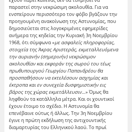
έχουν πάρει κανένας δεν θα τολμήσει να
παραστεί στην νεκρώσιμη ακολουθία. Για να
ενσπείρουν περισσότερο τον φόβο βγάζουν την
προηγουμένη ανακοίνωση της Αστυνομίας, που
δημοσιεύεται στις λογοκριμένες εφημερίδες
ανήμερα της κηδείας την Κυριακή 3
η
Νοεμβρίου
1968, ότι σύμφωνα «
με ασφαλείς πληροφορίας,
στοιχεία της Άκρας Αριστεράς, εκμεταλλευόμενα
την αυριανήν (σημερινήν) νεκρώσιμον
ακολουθίαν και εκφοράν της σωρού του τέως
πρωθυπουργού Γεωργίου Παπανδρέου θα
προσπαθήσουν να εκτελέσουν ασχημίας και
έκτροπα και εν συνεχεία δυσφημιστικήν εις
βάρος της χώρας εκμετάλλευσιν…
» Όμως θα
ληφθούν τα κατάλληλα μέτρα. Και οι χουντικοί
έχουν έτοιμο το σχέδιο. Η Αστυνομία θα
επενέβαινε ούτως ή άλλως. Την 3
η
Νοεμβρίου
έγινε η πρώτη εκδήλωση της αντιχουντικής
διαμαρτυρίας του Ελληνικού λαού. Το πρωί