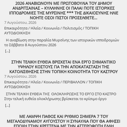
2026 ΑΝΑΒΙΩΝΟΥΝ ΜΕ ΠΡΩΤΟΒΟΥΛΙΑ ΤΟΥ ΔΗΜΟΥ
ΑΝΔΡΙΤΣΑΙΝΑΣ – ΚΥΛΛΗΝΗΣ ΟΙ ΠΑΛΑΙ ΠΟΤΕ ΙΣΤΟΡΙΚΕΣ
ΙΠΠΟΔΡΟΜΙΕΣ ΤΗΣ ΜΥΡΣΙΝΗΣ *** ΤΗΣ ΔΙΚΑΙΟΣΥΝΗΣ ΗΛΙΕ
ΝΟΗΤΕ ΟΣΟΙ ΠΙΣΤΟΙ ΠΡΟΣΕΛΘΕΤΕ…
7 Αυγούστου, 2026
Επικαιρότητα / Ηλεία / Κοινωνία / Πολιτισμός / ΤΟΠΙΚΗ
ΑΥΤΟΔΙΟΙΚΗΣΗ
Η αναβίωση στην παραλία Μυρσίνης των ιστορικών ιπποδρομιών
το Σάββατο 8 Αυγούστου 2026
[...]
ΣΤΗΝ ΤΕΛΙΚΗ ΕΥΘΕΙΑ ΒΡΙΣΚΕΤΑΙ ΕΝΑ ΕΡΓΟ ΣΗΜΑΝΤΙΚΟ
ΥΨΗΛΟΥ ΚΟΣΤΟΥΣ ΓΙΑ ΤΗΝ ΑΠΟΚΑΤΑΣΤΑΣΗ ΤΗΣ
ΚΑΤΟΛΙΣΘΗΣΗΣ ΣΤΗΝ ΤΟΠΙΚΗ ΚΟΙΝΟΤΗΤΑ ΤΟΥ ΚΑΣΤΡΟΥ
7 Αυγούστου, 2026
Επικαιρότητα / Ηλεία / Κοινωνία / ΠΕΡΙΒΑΛΛΟΝ / ΤΟΠΙΚΗ
ΑΥΤΟΔΙΟΙΚΗΣΗ
ΣΤΗΝ ΤΕΛΙΚΗ ΕΥΘΕΙΑ ΤΗΣ ΟΛΟΚΛΗΡΩΣΗΣ ΤΟ ΕΡΓΟ ΣΤΟ ΚΑΣΤΡΟ
Στην τελική ευθεία ολοκλήρωσης βρίσκεται το κρίσιμο έργο
αποκατάστασης της κατολίσθησης στην Τ.Κ. Κάστρου,
[...]
προϋπολογισμού 1,25 εκατομμυρίων ευρώ. Έπειτα από αυτοψία που
πραγματοποίησε ο Δήμαρχος Ανδραβίδας-Κυλλήνης, Γιάννης
ΜΕ ΛΑΜΨΗ ΠΑΘΟΣ ΚΑΙ ΡΥΘΜΟ ΣΗΜΕΡΑ 7 ΤΟΥ
Λέντζας, μαζί με κλιμάκιο της Τεχνικής Υπηρεσίας και εκπροσώπους
ΜΕΓΑΛΟΔΥΝΑΜΟΥ ΑΥΓΟΥΣΤΟΥ Η ΣΥΝΑΥΛΙΑ ΠΟΥ ΘΑ ΑΦΗΣΕΙ
της δημοτικής αρχής, διαπιστώθηκε πως οι παρεμβάσεις προχωρούν
ΕΠΟΧΗ ΣΤΗΝ ΚΡΕΣΤΕΝΑ ΜΕ ΤΗΝ ΑΣΤΕΡΟΦΩΤΗ ΕΛΛΗ