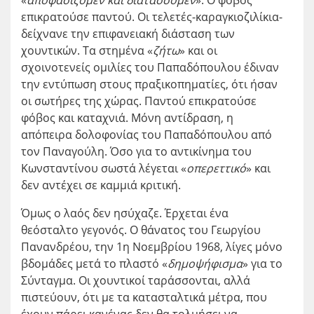
«
αποφασίζομεν και διατάσσομεν
». Ο φόβος
επικρατούσε παντού. Οι τελετές-καραγκιοζιλίκια-
δείχνανε την επιφανειακή διάσταση των
χουντικών. Τα στημένα «
ζήτω
» και οι
σχοινοτενείς ομιλίες του Παπαδόπουλου έδιναν
την εντύπωση στους πραξικοπηματίες, ότι ήσαν
οι σωτήρες της χώρας. Παντού επικρατούσε
φόβος και καταχνιά. Μόνη αντίδραση, η
απόπειρα δολοφονίας του Παπαδόπουλου από
τον Παναγούλη. Όσο για το αντικίνημα του
Κωνσταντίνου σωστά λέγεται «
οπερεττικό
» και
δεν αντέχει σε καμμιά κριτική.
Όμως ο λαός δεν ησύχαζε. Έρχεται ένα
θεόσταλτο γεγονός. Ο θάνατος του Γεωργίου
Πανανδρέου, την 1
η
Νοεμβρίου 1968, λίγες μόνο
βδομάδες μετά το πλαστό «
δημοψήφισμα
» για το
Σύνταγμα. Οι χουντικοί ταράσσονται, αλλά
πιστεύουν, ότι με τα κατασταλτικά μέτρα, που