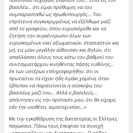
πανόπλων λοχαγών, ενώπιόν του… Είπα εις τον
βασιλέα… ότι είμαι πρόθυμος να του
συμπαρασταθώ ως πρωθυπουργός… Του
επρότεινα συγκεκριμμένως να έξέλθωμε μαζί
από το γραφείον, όπου ευρισκόμεθα και να
ζητήση την συγκέντρωσιν όλων των
ευρισκομένων εκεί αξιωματικών, στασιαστών και
μή, εις μίαν μεγάλην αίθουσαν και δηλών, ότι
απαλλάσσει όλους τους κάτω του βαθμού του
συνταγματάρχου κινηθέντας πάσης ευθύνης…
Εκ των υστέρων επληροφορήθην, ότι
οι
πρωταίτιοι τα είχαν ήδη λιγάκι χαμένα
, όταν
έβλεπαν να παρατείνεται η σύσκεψις του
βασιλέως μαζί του… Αλλά ο βασιλεύς…
απήντησεν εις την πρότασίν μου, ότι θα είχαμε,
εάν την υιοθέτει, αιματοχυσίαν…»
Με την εγκαθίδρυση της δικτατορίας οι Έλληνες
παγώσανε. Πάνω τους έπεφταν τα συνεχή