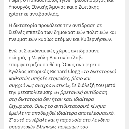
Ρώμη, ο Παπαδόπολος έγινε Πρωθυπουργός και
Υπουργός Εθνικής Άμυνας και ο Ζωιτάκης
χρίστηκε αντιβασιλιάς.
Η δικτατορία προκάλεσε την αντίδραση σε
διεθνές επίπεδο των δημοκρατικών πολιτικών και
πνευματικών κυρίως ατόμων και Κυβερνήσεων.
Ενώ οι Σκανδιναυικές χώρες αντιδράσανε
σκληρά, η Μεγάλη Βρετανία έλαβε
επαμφοτερίζουσα θέση. Όπως αναφέρει ο
Άγγλλος ιστορικός Richard Clogg «
το δικτατορικό
καθεστώς υπήρξε κτηνώδες, βίαιο και
συγχρόνως αναχρονιστικό»,
Σε διάλεξή του μετά
την μεταπολίτευση
:
«Η βρετανική αντίδραση
στη δικτατορία δεν ήταν κάτι ιδιαίτερα
ξεχωριστό. Όμως
το αντιδικτατορικό κίνημα
έμελλε να αποδειχθεί ιδιαίτερα αποτελεσματικό.
Σ’ αυτό συνέβαλε και η παρουσία στο Λονδίνο
σημαντικών Ελλήνων, πολέμιων του