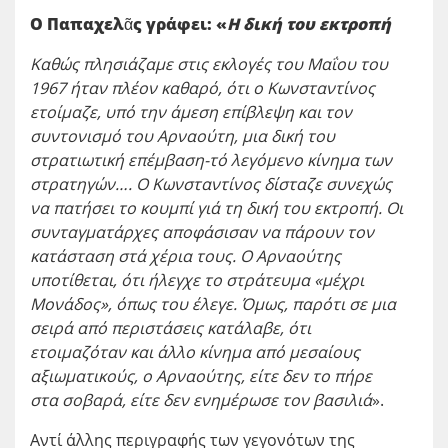
Ο Παπαχελᾶς γράφει: «
Η δική του εκτροπή
Καθώς πλησιάζαμε στις εκλογές του Μαΐου του
1967 ήταν πλέον καθαρό, ότι ο Κωνσταντίνος
ετοίμαζε, υπό την άμεση επίβλεψη και τον
συντονισμό του Αρναούτη, μια δική του
στρατιωτική επέμβαση-τό λεγόμενο κίνημα των
στρατηγών…. Ο Κωνσταντίνος δίσταζε συνεχώς
να πατήσει το κουμπί γιά τη δική του εκτροπή. Οι
συνταγματάρχες αποφάσισαν να πάρουν τον
κατάσταση στά χέρια τους. Ο Αρναούτης
υποτίθεται, ότι ήλεγχε το στράτευμα «μέχρι
Μονάδος», όπως του έλεγε. Όμως, παρότι σε μια
σειρά από περιστάσεις κατάλαβε, ότι
ετοιμαζόταν και άλλο κίνημα από μεσαίους
αξιωματικούς, ο Αρναούτης, είτε δεν το πήρε
στα σοβαρά, είτε δεν ενημέρωσε τον βασιλιά
».
Αντί άλλης περιγραφής των γεγονότων της