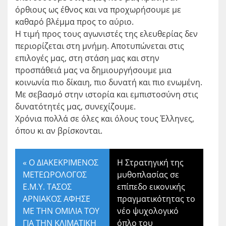
όρθιους ως έθνος και να προχωρήσουμε με
καθαρό βλέμμα προς το αύριο.
Η τιμή προς τους αγωνιστές της ελευθερίας δεν
περιορίζεται στη μνήμη. Αποτυπώνεται στις
επιλογές μας, στη στάση μας και στην
προσπάθειά μας να δημιουργήσουμε μια
κοινωνία πιο δίκαιη, πιο δυνατή και πιο ενωμένη.
Με σεβασμό στην ιστορία και εμπιστοσύνη στις
δυνατότητές μας, συνεχίζουμε.
Χρόνια πολλά σε όλες και όλους τους Έλληνες,
όπου κι αν βρίσκονται.
«
Ο ΔΙΑΚΕΚΡΙΜΕΝΟΣ
Η Στρατηγική της
ΜΕΤΕΩΡΟΛΟΓΟΣ
μυθοπλασίας σε
Ε.Μ.Υ. ΤΑΣΟΣ
επίπεδο εικονικής
ΑΡΝΙΑΚΟΣ ΑΦΗΣΕ
πραγματικότητας το
ΜΕ ΤΗΝ ΟΜΙΛΙΑ ΤΟΥ
νέο ψυχολογικό
ΓΙΑ ΤΗΝ ΚΛΙΜΑΤΙΚΗ
όπλο του