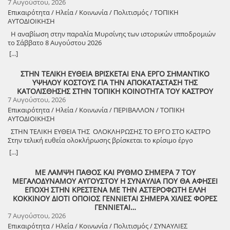
7 Αυγούστου, 2026
Επικαιρότητα / Ηλεία / Κοινωνία / Πολιτισμός / ΤΟΠΙΚΗ
ΑΥΤΟΔΙΟΙΚΗΣΗ
Η αναβίωση στην παραλία Μυρσίνης των ιστορικών ιπποδρομιών
το Σάββατο 8 Αυγούστου 2026
[...]
ΣΤΗΝ ΤΕΛΙΚΗ ΕΥΘΕΙΑ ΒΡΙΣΚΕΤΑΙ ΕΝΑ ΕΡΓΟ ΣΗΜΑΝΤΙΚΟ
ΥΨΗΛΟΥ ΚΟΣΤΟΥΣ ΓΙΑ ΤΗΝ ΑΠΟΚΑΤΑΣΤΑΣΗ ΤΗΣ
ΚΑΤΟΛΙΣΘΗΣΗΣ ΣΤΗΝ ΤΟΠΙΚΗ ΚΟΙΝΟΤΗΤΑ ΤΟΥ ΚΑΣΤΡΟΥ
7 Αυγούστου, 2026
Επικαιρότητα / Ηλεία / Κοινωνία / ΠΕΡΙΒΑΛΛΟΝ / ΤΟΠΙΚΗ
ΑΥΤΟΔΙΟΙΚΗΣΗ
ΣΤΗΝ ΤΕΛΙΚΗ ΕΥΘΕΙΑ ΤΗΣ ΟΛΟΚΛΗΡΩΣΗΣ ΤΟ ΕΡΓΟ ΣΤΟ ΚΑΣΤΡΟ
Στην τελική ευθεία ολοκλήρωσης βρίσκεται το κρίσιμο έργο
αποκατάστασης της κατολίσθησης στην Τ.Κ. Κάστρου,
[...]
προϋπολογισμού 1,25 εκατομμυρίων ευρώ. Έπειτα από αυτοψία που
πραγματοποίησε ο Δήμαρχος Ανδραβίδας-Κυλλήνης, Γιάννης
ΜΕ ΛΑΜΨΗ ΠΑΘΟΣ ΚΑΙ ΡΥΘΜΟ ΣΗΜΕΡΑ 7 ΤΟΥ
Λέντζας, μαζί με κλιμάκιο της Τεχνικής Υπηρεσίας και εκπροσώπους
ΜΕΓΑΛΟΔΥΝΑΜΟΥ ΑΥΓΟΥΣΤΟΥ Η ΣΥΝΑΥΛΙΑ ΠΟΥ ΘΑ ΑΦΗΣΕΙ
της δημοτικής αρχής, διαπιστώθηκε πως οι παρεμβάσεις προχωρούν
ΕΠΟΧΗ ΣΤΗΝ ΚΡΕΣΤΕΝΑ ΜΕ ΤΗΝ ΑΣΤΕΡΟΦΩΤΗ ΕΛΛΗ
άμεσα και αυστηρά εντός των χρονοδιαγραμμάτων. ​Το έργο
ΚΟΚΚΙΝΟΥ ΔΙΟΤΙ ΟΠΟΙΟΣ ΓΕΝΝΙΕΤΑΙ ΣΗΜΕΡΑ ΧΙΛΙΕΣ ΦΟΡΕΣ
χρηματοδοτείται από το Εθνικό Πρόγραμμα Ανάπτυξης και στο
ΓΕΝΝΙΕΤΑΙ…
πλαίσιο των εξειδικευμένων εργασιών πραγματοποιήθηκαν
7 Αυγούστου, 2026
εκσκαφές για την απομάκρυνση των χαλαρών εδαφών,
Επικαιρότητα / Ηλεία / Κοινωνία / Πολιτισμός / ΣΥΝΑΥΛΙΕΣ
κατασκευάστηκε ισχυρός τοίχος αντιστήριξης και τοποθετήθηκε