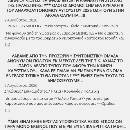
ΑΙΩΝΙΟΥ ΦΩΤΟΣ ΝΑ ΘΡΙΑΜΒΕΥΣΕΙ Η ΑΛΛΗΛΕΓΓΥΗ ΣΤΟ ΛΑΟ
Κορίζης Με την υποστήριξη του Δήμος Πύργου / Municipality Of
ΤΗΣ ΠΑΛΑΙΣΤΙΝΗΣ! *** ΟΛΟΙ ΟΙ ΔΡΟΜΟΙ ΣΗΜΕΡΑ ΚΥΡΙΑΚΗ 9
Pyrgos 2024 -2028
ΤΟΥ ΑΝΑΡΧΟΑΥΤΟΝΟΜΟΥ ΑΥΓΟΥΣΤΟΥ 2026 ΟΔΗΓΟΥΝ ΣΤΗΝ
ΑΡΧΑΙΑ ΟΛΥΜΠΙΑ…!!!
9 Αυγούστου, 2026
ΕΙΡΗΝΗ - ΣΥΛΛΟΓΟΙ / Επικαιρότητα / Ηλεία / Κεντρικά / Κοινωνία
Να φύγουν από τη χώρα μας οι Εβραίοι ΣΙΩΝΙΣΤΕΣ – Να διακοπεί η
συνεργασία με το τρομοκρατικό γενοκτονικό κράτος του Ισραήλ και
φέρτε πίσω στην Ελλάδα από τη Σαουδική Αραβία τους ελληνικούς
[...]
patriot!!
ΛΑΒΑΜΕ ΑΠΟ ΤΗΝ ΠΡΟΣΩΡΙΝΗ ΣΥΝΤΟΝΙΣΤΙΚΗ ΟΜΑΔΑ
ΑΝΩΝΥΜΩΝ ΠΟΛΙΤΩΝ ΕΚ ΜΕΡΟΥΣ ΛΕΕΙ ΤΗΣ Τ.Κ. ΑΧΑΪΑΣ ΤΟ
ΠΑΡΟΝ ΔΕΛΤΙΟ ΤΥΠΟΥ ΠΟΥ ΑΦΟΡΑ ΤΗΝ ΚΙΝΗΣΗ
ΚΑΡΥΣΤΙΑΝΟΥ… ΚΑΛΑ ΡΕ ΠΑΙΔΙΑ ΑΝ ΕΜΠΑΙΝΕ ΕΝΑ ΟΝΟΜΑ
ΕΝΤΕΛΩΣ ΤΥΠΙΚΑ ΤΙ ΘΑ ΓΙΝΟΤΑΝ? *** ΕΜΕΙΣ ΠΑΡΑ ΤΑΥΤΑ ΤΟ
ΔΗΜΟΣΙΕΥΟΥΜΕ…
9 Αυγούστου, 2026
Δηλώσεις / Επικαιρότητα / Ηλεία / Κοινωνία / Πολιτική
Δημοσιεύουμε το πιο κάτω <<Δελτίο Τύπου>> για το κίνημα
Καρυστιανού που μας απέστειλαν κάποιες ανώνυμες <<Ομάδες
Πολιτών>>!
[...]
*ΔΕΝ ΕΙΝΑΙ ΚΑΘΕ ΕΡΩΤΑΣ ΥΠΟΧΡΕΩΤΙΚΑ ΑΞΙΟΣ ΕΓΚΩΜΙΩΝ
ΠΑΡΑ ΜΟΝΟ ΕΚΕΙΝΟΣ ΠΟΥ ΕΓΕΙΡΕΙ ΕΥΓΕΝΙΚΑ ΕΡΩΤΙΚΑ ΠΑΘΗ…