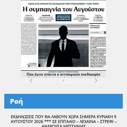
Ροή
ΕΚΔΗΛΩΣΕΙΣ ΠΟΥ ΘΑ ΛΑΒΟΥΝ ΧΩΡΑ ΣΗΜΕΡΑ ΚΥΡΙΑΚΗ 9
ΑΥΓΟΥΣΤΟΥ 2026 *** ΣΕ ΕΠΙΤΑΛΙΟ – ΛΕΧΑΙΝΑ – ΣΤΡΕΦΙ –
ΑΝΔΡΟΥΣΑ ΜΕΣΣΗΝΙΑΣ