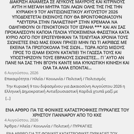
ΔΙΑΚΡΙΣΗ ΑΝΑΜΕΣΑ ΣΕ ΛΕΥΚΟΥΣ ΜΑΥΡΟΥΣ ΚΑΙ ΚΙΤΡΙΝΟΥΣ
και στοχαστών ένας κομπέρ – ο ποιητής ή ο ίδιος ο Διόνυσος, θεός
ταξίδι που γεφυρώνει την κλασική μουσική με την παραδοσιακή και
ΑΥΤΗ Η ΜΕΓΑΛΗ ΜΗΤΡΑ ΤΩΝ ΛΑΩΝ ΟΛΗΣ ΤΗΣ ΓΗΣ ΤΗΝ
του καρναβαλιού και του θεάτρου. Οι Εκκλησιάζουσες | Γυναίκες
σύγχρονη ελληνική δημιουργία. Μέσα από τη μοναδική λυρική της
ΚΥΡΙΑΚΗ 9 ΤΟΥ ΑΝΤΙΣΙΩΝΙΣΤΙΚΟΥ ΑΥΓΟΥΣΤΟΥ 2026
στην εξουσία είναι μια κωμωδία -γιορτή της μεταμφίεσης, της
προσέγγιση, η Κυριακή Βλαχογιάννη θα αναδείξει τη διαχρονική
ΥΠΟΔΕΧΕΤΕΤΑΙ ΕΚΕΙΝΟΥΣ ΠΟΥ ΘΑ ΒΡΟΝΤΟΦΩΝΑΞΟΥΝ
ελευθερίας να είμαστε -έστω και για λίγο- «άλλοι». Ταυτόχρονα μέσα
αξία και την εκφραστική δύναμη της ελληνικής μουσικής. Το κοινό
*ΛΕΥΤΕΡΙΑ ΣΤΗΝ ΠΑΛΑΙΣΤΙΝΗ* ΣΤΗΝ ΚΡΕΜΑΛΑ ΝΑ
από τον σατιρικό λόγο λειτουργεί ως πικρό πολιτικό σχόλιο, που
θα απολαύσει μια βραδιά γεμάτη συναίσθημα και μουσική
ΟΔΗΓΗΘΟΥΝ ΟΙ ΓΕΝΟΚΤΟΝΟΙ ΤΟΥ ΙΣΡΑΗΛ *** ΚΑΙ ΑΝ ΣΑΣ
στοχεύει μέσα από το σπάσιμο των ορίων να φτάσει στο
αρτιότητα, σε μια ακόμη εκδήλωση του 5ου Διεθνούς Φεστιβάλ
ΠΡΟΚΑΛΕΣΟΥΝ ΚΑΠΟΙΑ ΓΕΛΟΙΑ ΥΠΟΚΕΙΜΕΝΑ ΦΑΣΙΣΤΙΚΑ ΚΑΤΑ
εκκωφαντικό αδιέξοδο, όπως και η εποχή μας. Να αναζητήσει
Αρχαίας Φειάς.
ΚΥΡΙΟ ΛΟΓΟ ΠΟΥ ΕΡΩΤΕΥΘΗΚΑΝ ΤΑ ΤΕΛΕΥΤΑΙΑ ΧΡΟΝΙΑ ΤΟΥΣ
εναγωνίως λύσεις, έστω και ουτοπικές, ικανές όμως να ενώσουν μια
ΣΙΩΝΙΣΤΕΣ ΕΝΩ ΜΑΣ ΕΙΧΑΝ ΠΡΗΞΕΙ ΜΗΝ ΠΩ ΤΙ ΑΚΡΙΒΩΣ ΜΕ
κοινωνία στο σχεδιασμό ενός κοινού μέλλοντος. Η παράσταση είναι
ΕΚΕΙΝΑ ΤΑ ΠΡΩΤΟΚΟΛΛΑ ΤΗΣ ΣΙΩΝ… ΤΩΡΑ ΛΟΓΩ ΜΙΣΟΥΣ
συμπαραγωγή δύο σημαντικών φορέων, του ΔΗ.ΠΕ.ΘΕ. Αγρινίου και
ΠΡΟΣ ΤΟ ΙΣΛΑΜ ΕΧΟΥΝ ΚΑΤΑΠΙΕΙ ΤΗ ΓΛΩΣΣΑ ΤΟΥΣ ΚΑΙ
της 5ης Εποχής, που ενώνουν τις δυνάμεις τους σ’ ένα τολμηρό
ΥΠΟΣΤΗΡΙΖΟΥΝ ΤΟΥΣ ΕΒΡΑΙΟΥΣ ΣΙΩΝΙΣΤΕΣ… ΓΙ΄ΑΥΤΟ ΑΝ
καλλιτεχνικό εγχείρημα. Η πρωτοβουλία του καλλιτεχνικού
ΠΑΝΕ ΝΑ ΣΑΣ ΤΗΝ ΒΓΟΥΝ ΚΑΝΤΕ ΜΙΑ ΚΥΚΛΩΤΙΚΗ ΚΙΝΗΣΗ ΚΑΙ
διευθυντή του Δη.Πε.Θε. Αγρινίου Λευτέρη Γιοβανίδη και του Θέμη
ΟΛΑ ΤΑ ΑΛΛΑ ΕΠΟΝΤΑΙ…
Μουμουλίδη, δημιουργού της 5ης Εποχής, που συμπληρώνει 20
6 Αυγούστου, 2026
χρόνια δυναμικής παρουσίας στο χώρο του σύγχρονου πολιτισμού,
αποτελεί μια δημιουργική σύμπραξη που εγγυάται ένα αισθητικό
Επικαιρότητα / Ηλεία / Κοινωνία / Πολιτική / Πολιτισμός
αποτέλεσμα υψηλών απαιτήσεων. Η αριστοφανική κωμωδία
Την Κυριακή 9 του διψασμένου για Δικαιοσύνη Αυγούστου 2026 η
παρουσιάζεται σε ελεύθερη απόδοση – διασκευή της Νεφέλης
Ελληνική Δημοκρατική Αντιεξουσιαστική Καρδιά χτυπά μαζί με
Μαϊστράλη και του Θέμη Μουμουλίδη. Την μουσική υπογράφει ο
ΟΛΟΥΣ τους Συναγωνιστές για την Παλαιστίνη μέρα Μνήμης και
[...]
Θοδωρής Οικονόμου, την κινησιολογική επεξεργασία – χορογραφία
Αγώνα!
η Πατρίσια Απέργη, τα κοστούμια η Βάνα Γιαννούλα, τους φωτισμούς
ο Νίκος Σωτηρόπουλος. Στο ρόλο του Βλέπυρου ο Χρήστος
ΕΝΑ ΑΡΘΡΟ ΓΙΑ ΤΙΣ ΦΟΝΙΚΕΣ ΚΑΤΑΣΤΡΟΦΙΚΕΣ ΠΥΡΚΑΓΙΕΣ ΤΟΥ
Χατζηπαναγιώτης, στο ρόλο της Πραξαγόρας η Μαρίνα Ασλάνογλου,
ΧΡΗΣΤΟΥ ΓΙΑΝΝΑΡΟΥ ΑΠΟ ΤΟ ΚΚΕ
στον ρόλο του Κομπέρ ο Κωνσταντίνος Ασπιώτης και μαζί τους οι:
4 Αυγούστου, 2026
Ίντρα Κέιν, Φοίβος Ριμένας, Δήμητρα Βήττα, Μαρία Κυρώζη, Διονυσία
Άρθρα / Ηλεία / Κοινωνία / Πολιτική / ΠΥΡΚΑΓΙΕΣ
Μπαλαμώτη, Ερωφίλη Παναγιωταρέα, Αναστασία Τζελέπη.
ΕΝΑ ΑΡΘΡΟ ΓΙΑ ΤΙΣ ΦΟΝΙΚΕΣ ΚΑΤΑΣΤΡΟΦΙΚΕΣ ΠΥΡΚΑΓΙΕΣ ΤΟΥ