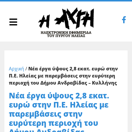
Αρχική
/
Νέα έργα ύψους 2,8 εκατ. ευρώ στην
Π.Ε. Ηλείας με παρεμβάσεις στην ευρύτερη
περιοχή του Δήμου Ανδραβίδας – Κυλλήνης
Νέα έργα ύψους 2,8 εκατ.
ευρώ στην Π.Ε. Ηλείας με
παρεμβάσεις στην
ευρύτερη περιοχή του