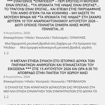
*** (ΠΛΑΤΩΝΟΣ *ΣΥΜΠΟΣΙΟ* – ΠΕΡΙ ΕΡΩΤΟΣ) Η ΜΟΥΣΙΚΗ
ΕΙΝΑΙ ΕΡΩΤΑΣ… *ΤΑ ΧΡΩΜΑΤΑ ΤΗΣ ΗΛΙΔΑΣ ΕΙΝΑΙ ΕΡΩΤΑΣ*…
ΤΟ ΤΡΑΓΟΥΔΙ ΕΙΝΑΙ ΕΡΩΤΑΣ… ΚΑΙ ΕΠΕΙΔΗ ΣΤΗΣ ΠΙΚΡΟΔΑΦΝΗΣ
ΤΟΝ ΑΝΘΟ ΕΓΕΙΡΑ ΓΙΑ ΝΑ ΚΟΙΜΗΘΩ – ΜΗ ΧΑΣΕΤΕ ΤΗ
ΜΟΥΣΙΚΗ ΒΡΑΔΙΑ ΜΕ *ΤΑ ΧΡΩΜΑΤΑ ΤΗΣ ΗΛΙΔΑΣ* ΣΤΗ ΖΑΧΑΡΩ
ΔΕΥΤΕΡΑ 10 ΤΟΥ ΑΝΑΡΧΟΑΥΤΟΝΟΜΟΥ ΑΥΓΟΥΣΤΟΥ 2026 –
ΔΙΟΤΙ ΟΠΟΙΟΣ ΓΕΝΝΙΕΤΑΙ ΣΗΜΕΡΑ ΧΙΛΙΕΣ ΦΟΡΕΣ
ΓΕΝΝΙΕΤΑΙ…!!!
9 Αυγούστου, 2026
Επικαιρότητα / Ηλεία / Κοινωνία / Πολιτισμός / ΣΥΝΑΥΛΙΕΣ
Μια ξεχωριστή μουσική βραδιά στη Ζαχάρω με «Τα Χρώματα της
Ήλιδας» Μια όμορφη καλοκαιρινή μουσική βραδιά, γεμάτη
μελωδίες, πολιτισμό και καλή διάθεση, διοργανώνει ο Δήμος
[...]
Ζαχάρως, στο πλαίσιο του Καλοκαιρινού Πολιτιστικού
Προγράμματος. Τη Δευτέρα 10 Αυγούστου, στις 21:30, το προαύλιο
Η ΜΕΓΑΛΗ ΕΤΗΣΙΑ ΣΥΝΑΞΗ ΣΤΟ ΙΣΤΟΡΙΚΟ ΔΟΥΚΑ ΤΩΝ
του Γυμνασίου Ζαχάρως θα γεμίσει μουσική, καθώς η Ορχήστρα «Τα
ΠΝΕΥΜΑΤΙΚΩΝ ΑΝΘΡΩΠΩΝ ΚΑΙ ΕΠΑΝΑΣΤΑΤΩΝ ΤΟΥ
Χρώματα της Ήλιδας» θα παρουσιάσει ένα ξεχωριστό μουσικό
ΕΙΚΟΣΙΕΝΑ *** ΣΤΙΣ 13 ΑΥΓΟΥΣΤΟΥ 2026 ΚΑΙ ΩΡΑ 8.30 ΤΟ
πρόγραμμα. Μια βραδιά που έρχεται να ενώσει ανθρώπους
ΑΠΟΒΡΑΔΟ ΣΤΗΝ ΠΛΑΤΕΙΑ ΤΟΥ ΧΩΡΙΟΥ ΜΑΣ!
διαφορετικών ηλικιών μέσα από τη δύναμη της μουσικής και να
8 Αυγούστου, 2026
προσφέρει σε κατοίκους και επισκέπτες μια όμορφη καλοκαιρινή
Επικαιρότητα / Ηλεία / Κεντρικά / Κοινωνία / ΠΕΡΙΒΑΛΛΟΝ
έξοδο. Ο Δήμος Ζαχάρως συνεχίζει να επενδύει στον πολιτισμό και να
Ο ΣΥΛΛΟΓΟΣ ΤΩΝ ΑΠΑΝΤΑΧΟΥ ΔΟΥΚΙΩΤΩΝ ΣΑΣ ΠΡΟΣΚΑΛΕΙ ΣΤΗ
δημιουργεί αφορμές για συνάντηση, ψυχαγωγία και συμμετοχή.
ΜΕΓΑΛΗ ΕΤΗΣΙΑ ΣΥΝΑΝΤΗΣΗ ΤΩΝ ΣΥΜΠΑΤΡΙΩΤΩΝ ΣΤΟ ΔΟΥΚΑ ΤΟ
Δευτέρα 10 Αυγούστου | 21:30 Προαύλιο Γυμνασίου Ζαχάρως
ΑΘΑΝΑΤΟ! Μεγάλη η χαρά η δική μας για το ριζιμιό μας και για
[...]
τον επαναστάτη πρόγονό μας που πολέμησε με το σπαθί στο χέρι
στο Πούσι τους Τουρκαλβανούς και είχε και μπαρουτόμυλο για τα