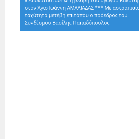
«
Αποκαταστάθηκε η βλάβη του αγωγού Κακοτα
στον Άγιο Ιωάννη ΑΜΑΛΙΑΔΑΣ *** Με αστραπιαί
ταχύτητα μετέβη επιτόπου ο πρόεδρος του
Συνδέσμου Βασίλης Παπαδόπουλος