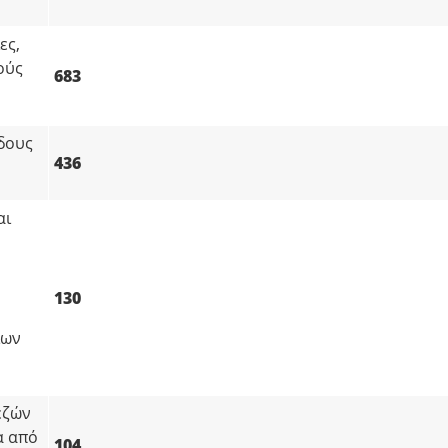
ες,
ούς
683
όδους
436
αι
130
ιων
εζών
α από
104