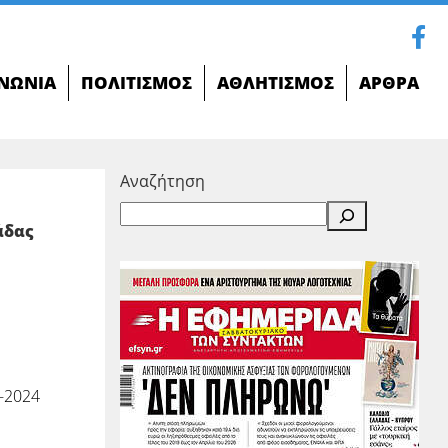
ΝΩΝΊΑ
ΠΟΛΙΤΙΣΜΌΣ
ΑΘΛΗΤΙΣΜΌΣ
ΆΡΘΡΑ
Αναζήτηση
άδας
-2024