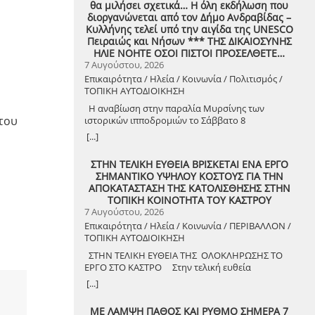
θα μιλήσει σχετικά… Η όλη εκδήλωση που
διοργανώνεται από τον Δήμο Ανδραβίδας –
Κυλλήνης τελεί υπό την αιγίδα της UNESCO
Πειραιώς και Νήσων *** ΤΗΣ ΔΙΚΑΙΟΣΥΝΗΣ
ΗΛΙΕ ΝΟΗΤΕ ΟΣΟΙ ΠΙΣΤΟΙ ΠΡΟΣΕΛΘΕΤΕ…
7 Αυγούστου, 2026
Επικαιρότητα / Ηλεία / Κοινωνία / Πολιτισμός /
ΤΟΠΙΚΗ ΑΥΤΟΔΙΟΙΚΗΣΗ
Η αναβίωση στην παραλία Μυρσίνης των
του
ιστορικών ιπποδρομιών το Σάββατο 8
Αυγούστου 2026
[...]
ΣΤΗΝ ΤΕΛΙΚΗ ΕΥΘΕΙΑ ΒΡΙΣΚΕΤΑΙ ΕΝΑ ΕΡΓΟ
ΣΗΜΑΝΤΙΚΟ ΥΨΗΛΟΥ ΚΟΣΤΟΥΣ ΓΙΑ ΤΗΝ
ΑΠΟΚΑΤΑΣΤΑΣΗ ΤΗΣ ΚΑΤΟΛΙΣΘΗΣΗΣ ΣΤΗΝ
ΤΟΠΙΚΗ ΚΟΙΝΟΤΗΤΑ ΤΟΥ ΚΑΣΤΡΟΥ
7 Αυγούστου, 2026
Επικαιρότητα / Ηλεία / Κοινωνία / ΠΕΡΙΒΑΛΛΟΝ /
ΤΟΠΙΚΗ ΑΥΤΟΔΙΟΙΚΗΣΗ
ΣΤΗΝ ΤΕΛΙΚΗ ΕΥΘΕΙΑ ΤΗΣ ΟΛΟΚΛΗΡΩΣΗΣ ΤΟ
ΕΡΓΟ ΣΤΟ ΚΑΣΤΡΟ Στην τελική ευθεία
ολοκλήρωσης βρίσκεται το κρίσιμο έργο
[...]
αποκατάστασης της κατολίσθησης στην Τ.Κ.
Κάστρου, προϋπολογισμού 1,25 εκατομμυρίων
ΜΕ ΛΑΜΨΗ ΠΑΘΟΣ ΚΑΙ ΡΥΘΜΟ ΣΗΜΕΡΑ 7
ευρώ. Έπειτα από αυτοψία που πραγματοποίησε