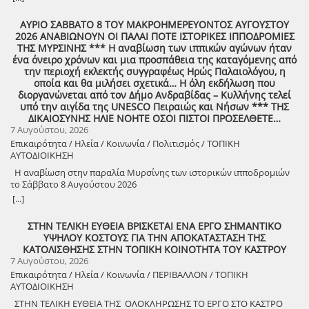
τον επαναστάτη πρόγονό μας που πολέμησε με το σπαθί στο χέρι
στο Πούσι τους Τουρκαλβανούς και είχε και μπαρουτόμυλο για τα
ΑΥΡΙΟ ΣΑΒΒΑΤΟ 8 ΤΟΥ ΜΑΚΡΟΗΜΕΡΕΥΟΝΤΟΣ ΑΥΓΟΥΣΤΟΥ
κανόνια του αγώνα! ΦΩΤΟΓΡΑΦΙΕΣ ΚΑΙ ΠΡΟΣΚΛΗΣΗ ΓΙΑ ΤΟ
2026 ΑΝΑΒΙΩΝΟΥΝ ΟΙ ΠΑΛΑΙ ΠΟΤΕ ΙΣΤΟΡΙΚΕΣ ΙΠΠΟΔΡΟΜΙΕΣ
ΣΥΝΑΠΑΝΤΗΜΑ (Πατήστε πάνω στο σύνδεσμο για να ανοίξει το
ΤΗΣ ΜΥΡΣΙΝΗΣ *** Η αναβίωση των ιππικών αγώνων ήταν
αρχείο) Ο Σύλλογος των απανταχού Δουκιωτών σάς προσκαλεί στην
ένα όνειρο χρόνων και μια προσπάθεια της καταγόμενης από
εκδήλωση που θα πραγματοποιηθεί στο χωριό μας, το ΔΟΥΚΑ, σε
την περιοχή εκλεκτής συγγραφέως Ηρώς Παλαιολόγου, η
συνδιοργάνωση με τον Δήμο Αρχαίας Ολυμπίας, στις 13 Αυγούστου,
οποία και θα μιλήσει σχετικά… Η όλη εκδήλωση που
ημέρα Πέμπτη και ώρα 8:30 μ.μ., στην πλατεία του χωριού με θέμα:
διοργανώνεται από τον Δήμο Ανδραβίδας – Κυλλήνης τελεί
«Άυλη πολιτιστική κληρονομιά: Eκφράσεις, Δράσεις Διαφύλαξης και
υπό την αιγίδα της UNESCO Πειραιώς και Νήσων *** ΤΗΣ
Προοπτικές στην Ηλεία» Oμιλητές: – Διομήδης Τόλιος, Διεύθυνση
ΔΙΚΑΙΟΣΥΝΗΣ ΗΛΙΕ ΝΟΗΤΕ ΟΣΟΙ ΠΙΣΤΟΙ ΠΡΟΣΕΛΘΕΤΕ…
Νεότερης Πολιτιστικής Κληρονομιάς ΥΠΠΟ-Σύλλογος Διβριωτών
7 Αυγούστου, 2026
Αθήνας – Γωγώ Κανελλοπούλου, εκπαιδευτικός – Νίκος
Επικαιρότητα / Ηλεία / Κοινωνία / Πολιτισμός / ΤΟΠΙΚΗ
Σιάκκουλης, Πρόεδρος eco action Νεμούτας Θα ακολουθήσoυν
ΑΥΤΟΔΙΟΙΚΗΣΗ
χοροί της Ηλείας από το Λύκειο Ελληνίδων Πύργου Η είσοδος για
την πολιτιστική εκδήλωση είναι ελεύθερη. Μετά το πέρας της
Η αναβίωση στην παραλία Μυρσίνης των ιστορικών ιπποδρομιών
εκδήλωσης, σας προσκαλούμε να διασκεδάσουμε όλοι μαζί με
το Σάββατο 8 Αυγούστου 2026
ζωντανή παραδοσιακή μουσική από τη μουσική ομάδα του
[...]
Λύσανδρου Παναγόπουλου, σε μια βραδιά γεμάτη κέφι, χορό και
γεύσεις. Θα προσφερθούν παραδοσιακά εδέσματα. Πρόσκληση
ΣΤΗΝ ΤΕΛΙΚΗ ΕΥΘΕΙΑ ΒΡΙΣΚΕΤΑΙ ΕΝΑ ΕΡΓΟ ΣΗΜΑΝΤΙΚΟ
συμμετοχής στο γλέντι: 10 ευρώ ανά άτομο.
ΥΨΗΛΟΥ ΚΟΣΤΟΥΣ ΓΙΑ ΤΗΝ ΑΠΟΚΑΤΑΣΤΑΣΗ ΤΗΣ
ΚΑΤΟΛΙΣΘΗΣΗΣ ΣΤΗΝ ΤΟΠΙΚΗ ΚΟΙΝΟΤΗΤΑ ΤΟΥ ΚΑΣΤΡΟΥ
7 Αυγούστου, 2026
Επικαιρότητα / Ηλεία / Κοινωνία / ΠΕΡΙΒΑΛΛΟΝ / ΤΟΠΙΚΗ
ΑΥΤΟΔΙΟΙΚΗΣΗ
ΣΤΗΝ ΤΕΛΙΚΗ ΕΥΘΕΙΑ ΤΗΣ ΟΛΟΚΛΗΡΩΣΗΣ ΤΟ ΕΡΓΟ ΣΤΟ ΚΑΣΤΡΟ