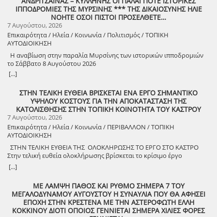
ΑΝΔΡΙΤΣΑΙΝΑΣ – ΚΥΛΛΗΝΗΣ ΟΙ ΠΑΛΑΙ ΠΟΤΕ ΙΣΤΟΡΙΚΕΣ
ΙΠΠΟΔΡΟΜΙΕΣ ΤΗΣ ΜΥΡΣΙΝΗΣ *** ΤΗΣ ΔΙΚΑΙΟΣΥΝΗΣ ΗΛΙΕ
ΝΟΗΤΕ ΟΣΟΙ ΠΙΣΤΟΙ ΠΡΟΣΕΛΘΕΤΕ…
7 Αυγούστου, 2026
Επικαιρότητα / Ηλεία / Κοινωνία / Πολιτισμός / ΤΟΠΙΚΗ
ΑΥΤΟΔΙΟΙΚΗΣΗ
Η αναβίωση στην παραλία Μυρσίνης των ιστορικών ιπποδρομιών
το Σάββατο 8 Αυγούστου 2026
[...]
ΣΤΗΝ ΤΕΛΙΚΗ ΕΥΘΕΙΑ ΒΡΙΣΚΕΤΑΙ ΕΝΑ ΕΡΓΟ ΣΗΜΑΝΤΙΚΟ
ΥΨΗΛΟΥ ΚΟΣΤΟΥΣ ΓΙΑ ΤΗΝ ΑΠΟΚΑΤΑΣΤΑΣΗ ΤΗΣ
ΚΑΤΟΛΙΣΘΗΣΗΣ ΣΤΗΝ ΤΟΠΙΚΗ ΚΟΙΝΟΤΗΤΑ ΤΟΥ ΚΑΣΤΡΟΥ
7 Αυγούστου, 2026
Επικαιρότητα / Ηλεία / Κοινωνία / ΠΕΡΙΒΑΛΛΟΝ / ΤΟΠΙΚΗ
ΑΥΤΟΔΙΟΙΚΗΣΗ
ΣΤΗΝ ΤΕΛΙΚΗ ΕΥΘΕΙΑ ΤΗΣ ΟΛΟΚΛΗΡΩΣΗΣ ΤΟ ΕΡΓΟ ΣΤΟ ΚΑΣΤΡΟ
Στην τελική ευθεία ολοκλήρωσης βρίσκεται το κρίσιμο έργο
αποκατάστασης της κατολίσθησης στην Τ.Κ. Κάστρου,
[...]
προϋπολογισμού 1,25 εκατομμυρίων ευρώ. Έπειτα από αυτοψία που
πραγματοποίησε ο Δήμαρχος Ανδραβίδας-Κυλλήνης, Γιάννης
ΜΕ ΛΑΜΨΗ ΠΑΘΟΣ ΚΑΙ ΡΥΘΜΟ ΣΗΜΕΡΑ 7 ΤΟΥ
Λέντζας, μαζί με κλιμάκιο της Τεχνικής Υπηρεσίας και εκπροσώπους
ΜΕΓΑΛΟΔΥΝΑΜΟΥ ΑΥΓΟΥΣΤΟΥ Η ΣΥΝΑΥΛΙΑ ΠΟΥ ΘΑ ΑΦΗΣΕΙ
της δημοτικής αρχής, διαπιστώθηκε πως οι παρεμβάσεις προχωρούν
ΕΠΟΧΗ ΣΤΗΝ ΚΡΕΣΤΕΝΑ ΜΕ ΤΗΝ ΑΣΤΕΡΟΦΩΤΗ ΕΛΛΗ
άμεσα και αυστηρά εντός των χρονοδιαγραμμάτων. ​Το έργο
ΚΟΚΚΙΝΟΥ ΔΙΟΤΙ ΟΠΟΙΟΣ ΓΕΝΝΙΕΤΑΙ ΣΗΜΕΡΑ ΧΙΛΙΕΣ ΦΟΡΕΣ
χρηματοδοτείται από το Εθνικό Πρόγραμμα Ανάπτυξης και στο