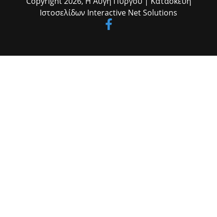
Copyright 2026,
Η Αυγή Πύργου
| Κατασκευή
Ανδρίτσαινας-Κρεστένων κ. Κώστας Δρακόπουλος, ο πρόεδρος του
Ιστοσελίδων
Interactive Net Solutions
Επιμελητηρίου Ηλείας κ. Κώστας Λεβέντης, ο διοικητής του Γ.Ν.
Ηλείας κ. Σπ. Πολίτης, οι αντιδήμαρχοι κ.κ. Γιάννης Δάγκαρης, Μιλτ.
Γεωργακόπουλος και Δημήτρης Μικέλης, ο εκπρόσωπος του
δημάρχου Πύργου Αντιδήμαρχος κ. Νώντας Κυριαζής, ο πρ.
πρόεδρος του Δικηγορικού Συλλόγου Ηλείας κ. Δημ.
Δημητρουλόπουλος, η αρμόδια αρχαιολόγος κ. Ζαχαρούλα
Λεβεντούρη, αιρετοί, εκπρόσωποι φορέων και αρχών, εργαζόμενοι
του Δήμου κ.α.