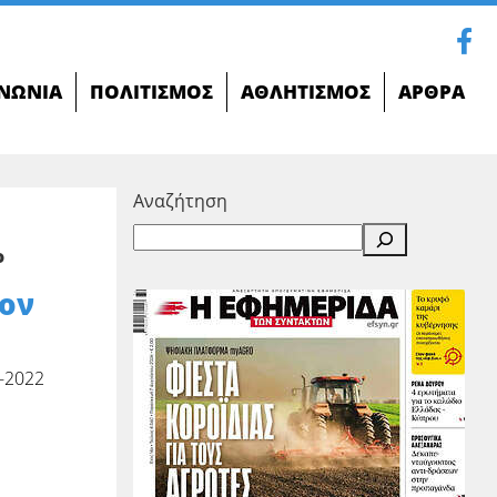
ΝΩΝΊΑ
ΠΟΛΙΤΙΣΜΌΣ
ΑΘΛΗΤΙΣΜΌΣ
ΆΡΘΡΑ
Αναζήτηση
ο
ον
-2022