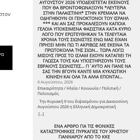
ΑΥΓΟΥΣΤΟΥ 2026 ΥΠΟΔΕΧΕΤΕΤΑΙ ΕΚΕΙΝΟΥΣ
ΠΟΥ ΘΑ ΒΡΟΝΤΟΦΩΝΑΞΟΥΝ *ΛΕΥΤΕΡΙΑ
ΣΤΗΝ ΠΑΛΑΙΣΤΙΝΗ* ΣΤΗΝ ΚΡΕΜΑΛΑ ΝΑ
 στον
ΟΔΗΓΗΘΟΥΝ ΟΙ ΓΕΝΟΚΤΟΝΟΙ ΤΟΥ ΙΣΡΑΗΛ
*** ΚΑΙ ΑΝ ΣΑΣ ΠΡΟΚΑΛΕΣΟΥΝ ΚΑΠΟΙΑ
ΓΕΛΟΙΑ ΥΠΟΚΕΙΜΕΝΑ ΦΑΣΙΣΤΙΚΑ ΚΑΤΑ ΚΥΡΙΟ
ΛΟΓΟ ΠΟΥ ΕΡΩΤΕΥΘΗΚΑΝ ΤΑ ΤΕΛΕΥΤΑΙΑ
ΧΡΟΝΙΑ ΤΟΥΣ ΣΙΩΝΙΣΤΕΣ ΕΝΩ ΜΑΣ ΕΙΧΑΝ
ΠΡΗΞΕΙ ΜΗΝ ΠΩ ΤΙ ΑΚΡΙΒΩΣ ΜΕ ΕΚΕΙΝΑ ΤΑ
ΠΡΩΤΟΚΟΛΛΑ ΤΗΣ ΣΙΩΝ… ΤΩΡΑ ΛΟΓΩ
να
ΜΙΣΟΥΣ ΠΡΟΣ ΤΟ ΙΣΛΑΜ ΕΧΟΥΝ ΚΑΤΑΠΙΕΙ ΤΗ
ΓΛΩΣΣΑ ΤΟΥΣ ΚΑΙ ΥΠΟΣΤΗΡΙΖΟΥΝ ΤΟΥΣ
ΕΒΡΑΙΟΥΣ ΣΙΩΝΙΣΤΕΣ… ΓΙ΄ΑΥΤΟ ΑΝ ΠΑΝΕ ΝΑ
ΣΑΣ ΤΗΝ ΒΓΟΥΝ ΚΑΝΤΕ ΜΙΑ ΚΥΚΛΩΤΙΚΗ
ΚΙΝΗΣΗ ΚΑΙ ΟΛΑ ΤΑ ΑΛΛΑ ΕΠΟΝΤΑΙ…
6 Αυγούστου, 2026
Επικαιρότητα / Ηλεία / Κοινωνία / Πολιτική /
Πολιτισμός
Την Κυριακή 9 του διψασμένου για Δικαιοσύνη
Αυγούστου 2026 η Ελληνική Δημοκρατική
Αντιεξουσιαστική Καρδιά χτυπά μαζί με ΟΛΟΥΣ
[...]
τους Συναγωνιστές για την Παλαιστίνη μέρα
Μνήμης και Αγώνα!
ΕΝΑ ΑΡΘΡΟ ΓΙΑ ΤΙΣ ΦΟΝΙΚΕΣ
ΚΑΤΑΣΤΡΟΦΙΚΕΣ ΠΥΡΚΑΓΙΕΣ ΤΟΥ ΧΡΗΣΤΟΥ
ΓΙΑΝΝΑΡΟΥ ΑΠΟ ΤΟ ΚΚΕ