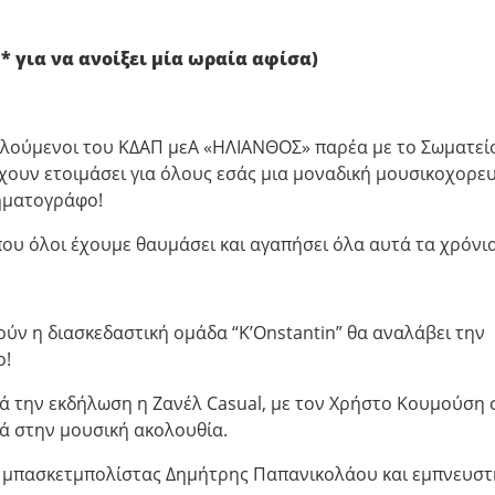
 για να ανοίξει μία ωραία αφίσα)
φελούμενοι του ΚΔΑΠ μεΑ «ΗΛΙΑΝΘΟΣ» παρέα με το Σωματεί
χουν ετοιμάσει για όλους εσάς μια μοναδική μουσικοχορε
ηματογράφο!
ου όλοι έχουμε θαυμάσει και αγαπήσει όλα αυτά τα χρόνια
ούν η διασκεδαστική ομάδα “K’Onstantin” θα αναλάβει την
ο!
ά την εκδήλωση η Ζανέλ Casual, με τον Χρήστο Κουμούση 
νά στην μουσική ακολουθία.
ς μπασκετμπολίστας Δημήτρης Παπανικολάου και εμπνευστ