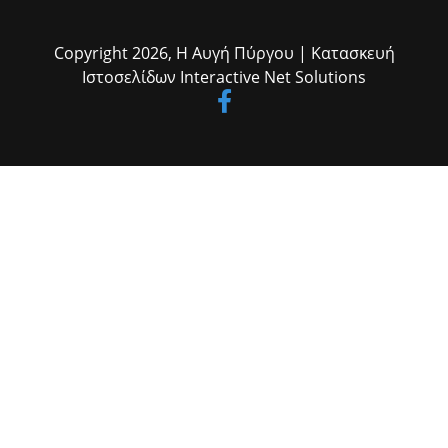
συνεργασία, υπευθυνότητα και εγρήγορση μπορούμε να
και βουλευτής Ηλείας κ. Ανδρέας Νικολακόπουλος, ο επίσης
αντιμετωπίσουμε αποτελεσματικά κάθε πρόκληση.»
βουλευτής του Νομού κ. Διονύσης Καλαματιανός, ο πρ. υπουργός κ.
Βύρων Πολύδωρας, ο πρόεδρος του Δημοτικού Συμβουλίου
Copyright 2026,
Η Αυγή Πύργου
| Κατασκευή
Ανδρίτσαινας-Κρεστένων κ. Κώστας Δρακόπουλος, ο πρόεδρος του
Ιστοσελίδων
Interactive Net Solutions
Επιμελητηρίου Ηλείας κ. Κώστας Λεβέντης, ο διοικητής του Γ.Ν.
Ηλείας κ. Σπ. Πολίτης, οι αντιδήμαρχοι κ.κ. Γιάννης Δάγκαρης, Μιλτ.
Γεωργακόπουλος και Δημήτρης Μικέλης, ο εκπρόσωπος του
δημάρχου Πύργου Αντιδήμαρχος κ. Νώντας Κυριαζής, ο πρ.
πρόεδρος του Δικηγορικού Συλλόγου Ηλείας κ. Δημ.
Δημητρουλόπουλος, η αρμόδια αρχαιολόγος κ. Ζαχαρούλα
Λεβεντούρη, αιρετοί, εκπρόσωποι φορέων και αρχών, εργαζόμενοι
του Δήμου κ.α.