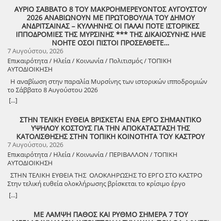
ΑΥΡΙΟ ΣΑΒΒΑΤΟ 8 ΤΟΥ ΜΑΚΡΟΗΜΕΡΕΥΟΝΤΟΣ ΑΥΓΟΥΣΤΟΥ
2026 ΑΝΑΒΙΩΝΟΥΝ ΜΕ ΠΡΩΤΟΒΟΥΛΙΑ ΤΟΥ ΔΗΜΟΥ
ΑΝΔΡΙΤΣΑΙΝΑΣ – ΚΥΛΛΗΝΗΣ ΟΙ ΠΑΛΑΙ ΠΟΤΕ ΙΣΤΟΡΙΚΕΣ
ΙΠΠΟΔΡΟΜΙΕΣ ΤΗΣ ΜΥΡΣΙΝΗΣ *** ΤΗΣ ΔΙΚΑΙΟΣΥΝΗΣ ΗΛΙΕ
ΝΟΗΤΕ ΟΣΟΙ ΠΙΣΤΟΙ ΠΡΟΣΕΛΘΕΤΕ…
7 Αυγούστου, 2026
Επικαιρότητα / Ηλεία / Κοινωνία / Πολιτισμός / ΤΟΠΙΚΗ
ΑΥΤΟΔΙΟΙΚΗΣΗ
Η αναβίωση στην παραλία Μυρσίνης των ιστορικών ιπποδρομιών
το Σάββατο 8 Αυγούστου 2026
[...]
ΣΤΗΝ ΤΕΛΙΚΗ ΕΥΘΕΙΑ ΒΡΙΣΚΕΤΑΙ ΕΝΑ ΕΡΓΟ ΣΗΜΑΝΤΙΚΟ
ΥΨΗΛΟΥ ΚΟΣΤΟΥΣ ΓΙΑ ΤΗΝ ΑΠΟΚΑΤΑΣΤΑΣΗ ΤΗΣ
ΚΑΤΟΛΙΣΘΗΣΗΣ ΣΤΗΝ ΤΟΠΙΚΗ ΚΟΙΝΟΤΗΤΑ ΤΟΥ ΚΑΣΤΡΟΥ
7 Αυγούστου, 2026
Επικαιρότητα / Ηλεία / Κοινωνία / ΠΕΡΙΒΑΛΛΟΝ / ΤΟΠΙΚΗ
ΑΥΤΟΔΙΟΙΚΗΣΗ
ΣΤΗΝ ΤΕΛΙΚΗ ΕΥΘΕΙΑ ΤΗΣ ΟΛΟΚΛΗΡΩΣΗΣ ΤΟ ΕΡΓΟ ΣΤΟ ΚΑΣΤΡΟ
Στην τελική ευθεία ολοκλήρωσης βρίσκεται το κρίσιμο έργο
αποκατάστασης της κατολίσθησης στην Τ.Κ. Κάστρου,
[...]
προϋπολογισμού 1,25 εκατομμυρίων ευρώ. Έπειτα από αυτοψία που
πραγματοποίησε ο Δήμαρχος Ανδραβίδας-Κυλλήνης, Γιάννης
ΜΕ ΛΑΜΨΗ ΠΑΘΟΣ ΚΑΙ ΡΥΘΜΟ ΣΗΜΕΡΑ 7 ΤΟΥ
Λέντζας, μαζί με κλιμάκιο της Τεχνικής Υπηρεσίας και εκπροσώπους