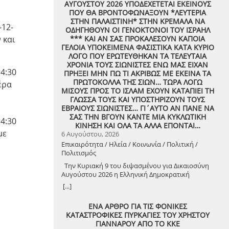
ΑΥΓΟΥΣΤΟΥ 2026 ΥΠΟΔΕΧΕΤΕΤΑΙ ΕΚΕΙΝΟΥΣ
ΠΟΥ ΘΑ ΒΡΟΝΤΟΦΩΝΑΞΟΥΝ *ΛΕΥΤΕΡΙΑ
ΣΤΗΝ ΠΑΛΑΙΣΤΙΝΗ* ΣΤΗΝ ΚΡΕΜΑΛΑ ΝΑ
-12-
ΟΔΗΓΗΘΟΥΝ ΟΙ ΓΕΝΟΚΤΟΝΟΙ ΤΟΥ ΙΣΡΑΗΛ
 και
*** ΚΑΙ ΑΝ ΣΑΣ ΠΡΟΚΑΛΕΣΟΥΝ ΚΑΠΟΙΑ
ΓΕΛΟΙΑ ΥΠΟΚΕΙΜΕΝΑ ΦΑΣΙΣΤΙΚΑ ΚΑΤΑ ΚΥΡΙΟ
ΛΟΓΟ ΠΟΥ ΕΡΩΤΕΥΘΗΚΑΝ ΤΑ ΤΕΛΕΥΤΑΙΑ
ΧΡΟΝΙΑ ΤΟΥΣ ΣΙΩΝΙΣΤΕΣ ΕΝΩ ΜΑΣ ΕΙΧΑΝ
4:30
ΠΡΗΞΕΙ ΜΗΝ ΠΩ ΤΙ ΑΚΡΙΒΩΣ ΜΕ ΕΚΕΙΝΑ ΤΑ
ΠΡΩΤΟΚΟΛΛΑ ΤΗΣ ΣΙΩΝ… ΤΩΡΑ ΛΟΓΩ
έρα
ΜΙΣΟΥΣ ΠΡΟΣ ΤΟ ΙΣΛΑΜ ΕΧΟΥΝ ΚΑΤΑΠΙΕΙ ΤΗ
ΓΛΩΣΣΑ ΤΟΥΣ ΚΑΙ ΥΠΟΣΤΗΡΙΖΟΥΝ ΤΟΥΣ
ΕΒΡΑΙΟΥΣ ΣΙΩΝΙΣΤΕΣ… ΓΙ΄ΑΥΤΟ ΑΝ ΠΑΝΕ ΝΑ
ΣΑΣ ΤΗΝ ΒΓΟΥΝ ΚΑΝΤΕ ΜΙΑ ΚΥΚΛΩΤΙΚΗ
4:30
ΚΙΝΗΣΗ ΚΑΙ ΟΛΑ ΤΑ ΑΛΛΑ ΕΠΟΝΤΑΙ…
με
6 Αυγούστου, 2026
Επικαιρότητα / Ηλεία / Κοινωνία / Πολιτική /
Πολιτισμός
Την Κυριακή 9 του διψασμένου για Δικαιοσύνη
Αυγούστου 2026 η Ελληνική Δημοκρατική
Αντιεξουσιαστική Καρδιά χτυπά μαζί με ΟΛΟΥΣ
[...]
τους Συναγωνιστές για την Παλαιστίνη μέρα
Μνήμης και Αγώνα!
ΕΝΑ ΑΡΘΡΟ ΓΙΑ ΤΙΣ ΦΟΝΙΚΕΣ
ΚΑΤΑΣΤΡΟΦΙΚΕΣ ΠΥΡΚΑΓΙΕΣ ΤΟΥ ΧΡΗΣΤΟΥ
ΓΙΑΝΝΑΡΟΥ ΑΠΟ ΤΟ ΚΚΕ