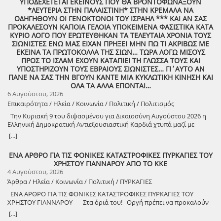
ΥΠΟΔΕΧΕΤΕΤΑΙ ΕΚΕΙΝΟΥΣ ΠΟΥ ΘΑ ΒΡΟΝΤΟΦΩΝΑΞΟΥΝ
*ΛΕΥΤΕΡΙΑ ΣΤΗΝ ΠΑΛΑΙΣΤΙΝΗ* ΣΤΗΝ ΚΡΕΜΑΛΑ ΝΑ
ΟΔΗΓΗΘΟΥΝ ΟΙ ΓΕΝΟΚΤΟΝΟΙ ΤΟΥ ΙΣΡΑΗΛ *** ΚΑΙ ΑΝ ΣΑΣ
ΠΡΟΚΑΛΕΣΟΥΝ ΚΑΠΟΙΑ ΓΕΛΟΙΑ ΥΠΟΚΕΙΜΕΝΑ ΦΑΣΙΣΤΙΚΑ ΚΑΤΑ
ΚΥΡΙΟ ΛΟΓΟ ΠΟΥ ΕΡΩΤΕΥΘΗΚΑΝ ΤΑ ΤΕΛΕΥΤΑΙΑ ΧΡΟΝΙΑ ΤΟΥΣ
ΣΙΩΝΙΣΤΕΣ ΕΝΩ ΜΑΣ ΕΙΧΑΝ ΠΡΗΞΕΙ ΜΗΝ ΠΩ ΤΙ ΑΚΡΙΒΩΣ ΜΕ
ΕΚΕΙΝΑ ΤΑ ΠΡΩΤΟΚΟΛΛΑ ΤΗΣ ΣΙΩΝ… ΤΩΡΑ ΛΟΓΩ ΜΙΣΟΥΣ
ΠΡΟΣ ΤΟ ΙΣΛΑΜ ΕΧΟΥΝ ΚΑΤΑΠΙΕΙ ΤΗ ΓΛΩΣΣΑ ΤΟΥΣ ΚΑΙ
ΥΠΟΣΤΗΡΙΖΟΥΝ ΤΟΥΣ ΕΒΡΑΙΟΥΣ ΣΙΩΝΙΣΤΕΣ… ΓΙ΄ΑΥΤΟ ΑΝ
ΠΑΝΕ ΝΑ ΣΑΣ ΤΗΝ ΒΓΟΥΝ ΚΑΝΤΕ ΜΙΑ ΚΥΚΛΩΤΙΚΗ ΚΙΝΗΣΗ ΚΑΙ
ΟΛΑ ΤΑ ΑΛΛΑ ΕΠΟΝΤΑΙ…
6 Αυγούστου, 2026
Επικαιρότητα / Ηλεία / Κοινωνία / Πολιτική / Πολιτισμός
Την Κυριακή 9 του διψασμένου για Δικαιοσύνη Αυγούστου 2026 η
Ελληνική Δημοκρατική Αντιεξουσιαστική Καρδιά χτυπά μαζί με
ΟΛΟΥΣ τους Συναγωνιστές για την Παλαιστίνη μέρα Μνήμης και
[...]
Αγώνα!
ΕΝΑ ΑΡΘΡΟ ΓΙΑ ΤΙΣ ΦΟΝΙΚΕΣ ΚΑΤΑΣΤΡΟΦΙΚΕΣ ΠΥΡΚΑΓΙΕΣ ΤΟΥ
ΧΡΗΣΤΟΥ ΓΙΑΝΝΑΡΟΥ ΑΠΟ ΤΟ ΚΚΕ
4 Αυγούστου, 2026
Άρθρα / Ηλεία / Κοινωνία / Πολιτική / ΠΥΡΚΑΓΙΕΣ
ΕΝΑ ΑΡΘΡΟ ΓΙΑ ΤΙΣ ΦΟΝΙΚΕΣ ΚΑΤΑΣΤΡΟΦΙΚΕΣ ΠΥΡΚΑΓΙΕΣ ΤΟΥ
ΧΡΗΣΤΟΥ ΓΙΑΝΝΑΡΟΥ Στα όριά του! Οργή πρέπει να προκαλούν
τα αναμασήματα του πρωθυπουργού και κυβερνητικών στελεχών,
[...]
που παίζουν την κασέτα της «κλιματικής αλλαγής» και της ατομικής