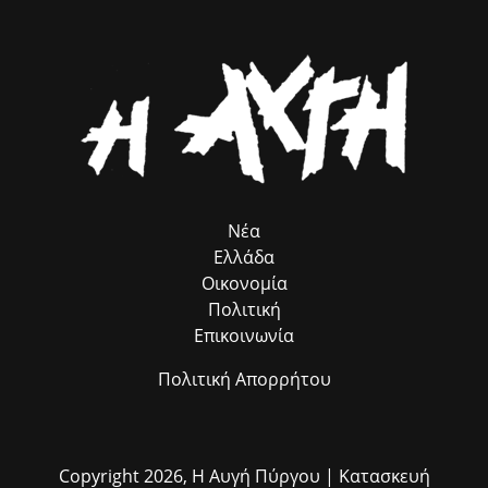
κοινωνιών απέναντι στις φυσικές καταστροφές.
μεθοδολογία του ευρωπαϊκού προγράμματος ROMACT στο οποίο
και συμμετέχουμε. Θέλω να ευχαριστήσω θερμά τον επικεφαλής του
ROMACT στην Ελλάδα κ. Γιώργο Τσιάκαλο, για την καταλυτική
συμβολή του προγράμματος, που λειτουργεί ως πολύτιμος
σύμβουλος προσέλκυσης πόρων, χωρίς να επιβαρύνει ούτε με ένα
ευρώ τον Δήμο μας. Παράλληλα, εκφράζω τις θερμές μου ευχαριστίες
στον αρμόδιο Αντιδήμαρχο κ. Ηλία Ευσταθόπουλο για τον
συντονισμό, τη Διεύθυνση Πρόνοιας και την Προϊσταμένη της κα Σία
Ανδριοπούλου, καθώς και τον άμισθο σύμβουλό μου για θέματα
Ρομά κ. Νίκο Μπατζαλή, για την ακριβή μεταφορά των αναγκών από
το πεδίο. Η συλλογική αυτή προσπάθεια αποδεικνύει στην πράξη ότι
η ομαδική δουλειά φέρνει απτά αποτελέσματα για όλους τους
Νέα
δημότες μας.»
Ελλάδα
Οικονομία
Πολιτική
Επικοινωνία
Πολιτική Απορρήτου
Copyright 2026,
Η Αυγή Πύργου
| Κατασκευή