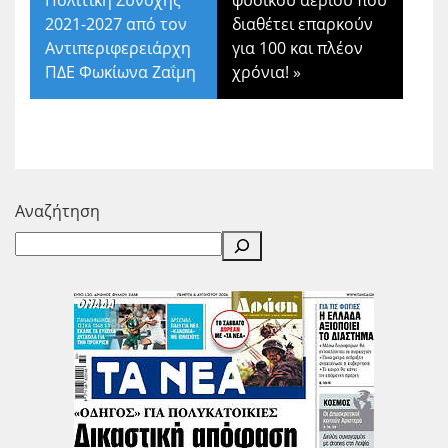
Πολιτική Συνοχής
φυσικού αερίου που
2021-2027 από τον
διαθέτει επαρκούν
Αντιπεριφερειάρχη
για 100 και πλέον
ΠΔΕ Φωκίωνα Ζαΐμη
χρόνια!
»
Αναζήτηση