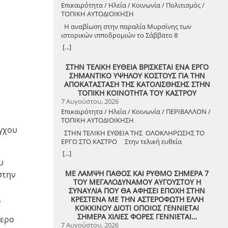
Επικαιρότητα / Ηλεία / Κοινωνία / Πολιτισμός /
ΤΟΠΙΚΗ ΑΥΤΟΔΙΟΙΚΗΣΗ
Η αναβίωση στην παραλία Μυρσίνης των
ιστορικών ιπποδρομιών το Σάββατο 8
Αυγούστου 2026
[...]
ΣΤΗΝ ΤΕΛΙΚΗ ΕΥΘΕΙΑ ΒΡΙΣΚΕΤΑΙ ΕΝΑ ΕΡΓΟ
ΣΗΜΑΝΤΙΚΟ ΥΨΗΛΟΥ ΚΟΣΤΟΥΣ ΓΙΑ ΤΗΝ
ΑΠΟΚΑΤΑΣΤΑΣΗ ΤΗΣ ΚΑΤΟΛΙΣΘΗΣΗΣ ΣΤΗΝ
ΤΟΠΙΚΗ ΚΟΙΝΟΤΗΤΑ ΤΟΥ ΚΑΣΤΡΟΥ
7 Αυγούστου, 2026
Επικαιρότητα / Ηλεία / Κοινωνία / ΠΕΡΙΒΑΛΛΟΝ /
ΤΟΠΙΚΗ ΑΥΤΟΔΙΟΙΚΗΣΗ
έγχου
ΣΤΗΝ ΤΕΛΙΚΗ ΕΥΘΕΙΑ ΤΗΣ ΟΛΟΚΛΗΡΩΣΗΣ ΤΟ
ΕΡΓΟ ΣΤΟ ΚΑΣΤΡΟ Στην τελική ευθεία
ολοκλήρωσης βρίσκεται το κρίσιμο έργο
[...]
αποκατάστασης της κατολίσθησης στην Τ.Κ.
υ
Κάστρου, προϋπολογισμού 1,25 εκατομμυρίων
ΜΕ ΛΑΜΨΗ ΠΑΘΟΣ ΚΑΙ ΡΥΘΜΟ ΣΗΜΕΡΑ 7
στην
ευρώ. Έπειτα από αυτοψία που πραγματοποίησε
ΤΟΥ ΜΕΓΑΛΟΔΥΝΑΜΟΥ ΑΥΓΟΥΣΤΟΥ Η
ο Δήμαρχος Ανδραβίδας-Κυλλήνης, Γιάννης
ΣΥΝΑΥΛΙΑ ΠΟΥ ΘΑ ΑΦΗΣΕΙ ΕΠΟΧΗ ΣΤΗΝ
Λέντζας, μαζί με κλιμάκιο της Τεχνικής Υπηρεσίας
.
ΚΡΕΣΤΕΝΑ ΜΕ ΤΗΝ ΑΣΤΕΡΟΦΩΤΗ ΕΛΛΗ
και εκπροσώπους της δημοτικής αρχής,
ΚΟΚΚΙΝΟΥ ΔΙΟΤΙ ΟΠΟΙΟΣ ΓΕΝΝΙΕΤΑΙ
διαπιστώθηκε πως οι παρεμβάσεις προχωρούν
ΣΗΜΕΡΑ ΧΙΛΙΕΣ ΦΟΡΕΣ ΓΕΝΝΙΕΤΑΙ…
τερο
άμεσα και αυστηρά εντός των
7 Αυγούστου, 2026
χρονοδιαγραμμάτων. ​Το έργο χρηματοδοτείται