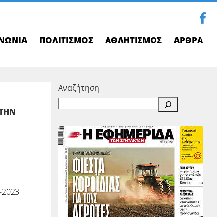
ΝΩΝΊΑ
ΠΟΛΙΤΙΣΜΌΣ
ΑΘΛΗΤΙΣΜΌΣ
ΆΡΘΡΑ
Αναζήτηση
ΣΤΗΝ
Η
-2023