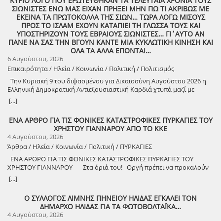
ΚΥΡΙΟ ΛΟΓΟ ΠΟΥ ΕΡΩΤΕΥΘΗΚΑΝ ΤΑ ΤΕΛΕΥΤΑΙΑ ΧΡΟΝΙΑ ΤΟΥΣ
ΣΙΩΝΙΣΤΕΣ ΕΝΩ ΜΑΣ ΕΙΧΑΝ ΠΡΗΞΕΙ ΜΗΝ ΠΩ ΤΙ ΑΚΡΙΒΩΣ ΜΕ
ΕΚΕΙΝΑ ΤΑ ΠΡΩΤΟΚΟΛΛΑ ΤΗΣ ΣΙΩΝ… ΤΩΡΑ ΛΟΓΩ ΜΙΣΟΥΣ
ΠΡΟΣ ΤΟ ΙΣΛΑΜ ΕΧΟΥΝ ΚΑΤΑΠΙΕΙ ΤΗ ΓΛΩΣΣΑ ΤΟΥΣ ΚΑΙ
ΥΠΟΣΤΗΡΙΖΟΥΝ ΤΟΥΣ ΕΒΡΑΙΟΥΣ ΣΙΩΝΙΣΤΕΣ… ΓΙ΄ΑΥΤΟ ΑΝ
ΠΑΝΕ ΝΑ ΣΑΣ ΤΗΝ ΒΓΟΥΝ ΚΑΝΤΕ ΜΙΑ ΚΥΚΛΩΤΙΚΗ ΚΙΝΗΣΗ ΚΑΙ
ΟΛΑ ΤΑ ΑΛΛΑ ΕΠΟΝΤΑΙ…
6 Αυγούστου, 2026
Επικαιρότητα / Ηλεία / Κοινωνία / Πολιτική / Πολιτισμός
Την Κυριακή 9 του διψασμένου για Δικαιοσύνη Αυγούστου 2026 η
Ελληνική Δημοκρατική Αντιεξουσιαστική Καρδιά χτυπά μαζί με
ΟΛΟΥΣ τους Συναγωνιστές για την Παλαιστίνη μέρα Μνήμης και
[...]
Αγώνα!
ΕΝΑ ΑΡΘΡΟ ΓΙΑ ΤΙΣ ΦΟΝΙΚΕΣ ΚΑΤΑΣΤΡΟΦΙΚΕΣ ΠΥΡΚΑΓΙΕΣ ΤΟΥ
ΧΡΗΣΤΟΥ ΓΙΑΝΝΑΡΟΥ ΑΠΟ ΤΟ ΚΚΕ
4 Αυγούστου, 2026
Άρθρα / Ηλεία / Κοινωνία / Πολιτική / ΠΥΡΚΑΓΙΕΣ
ΕΝΑ ΑΡΘΡΟ ΓΙΑ ΤΙΣ ΦΟΝΙΚΕΣ ΚΑΤΑΣΤΡΟΦΙΚΕΣ ΠΥΡΚΑΓΙΕΣ ΤΟΥ
ΧΡΗΣΤΟΥ ΓΙΑΝΝΑΡΟΥ Στα όριά του! Οργή πρέπει να προκαλούν
τα αναμασήματα του πρωθυπουργού και κυβερνητικών στελεχών,
[...]
που παίζουν την κασέτα της «κλιματικής αλλαγής» και της ατομικής
ευθύνης για να καλύψουν την ολέθρια εμπρηστική πολιτική τους.
Ο ΣΥΛΛΟΓΟΣ ΛΙΜΝΗΣ ΠΗΝΕΙΟΥ ΗΛΙΔΑΣ ΕΓΚΑΛΕΙ ΤΟΝ
Αποκορύφωμα ήταν η δήλωση του υπουργού Πολιτικής Προστασίας,
ΔΗΜΑΡΧΟ ΗΛΙΔΑΣ ΓΙΑ ΤΑ ΦΩΤΟΒΟΛΤΑΪΚΑ…
ότι ο κρατικός μηχανισμός έχει φτάσει «στα όριά του», όταν πριν από
4 Αυγούστου, 2026
λίγους μήνες, η κυβέρνηση πανηγύριζε ότι η αντιπυρική περίοδος