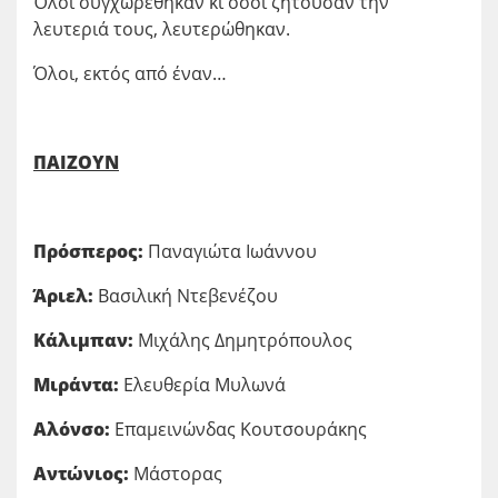
Όλοι συγχωρέθηκαν κι όσοι ζητούσαν την
λευτεριά τους, λευτερώθηκαν.
Όλοι, εκτός από έναν…
ΠΑΙΖΟΥΝ
Πρόσπερος:
Παναγιώτα Ιωάννου
Άριελ:
Βασιλική Ντεβενέζου
Κάλιμπαν:
Μιχάλης Δημητρόπουλος
Μιράντα:
Ελευθερία Μυλωνά
Αλόνσο:
Επαμεινώνδας Κουτσουράκης
Αντώνιος:
Μάστορας